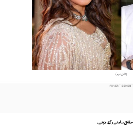
(فائل فوٹو)
لخ حقائق سامنے رکھ دیئے۔