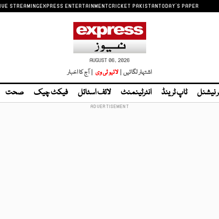
IVE STREAMING
EXPRESS ENTERTAINMENT
CRICKET PAKISTAN
TODAY'S PAPER
AUGUST 06, 2026
اشتہار لگائیں |
لائیو ٹی وی
| آج کا اخبار
ر نیشنل
ٹاپ ٹرینڈ
انٹرٹینمنٹ
لائف اسٹائل
فیکٹ چیک
صحت