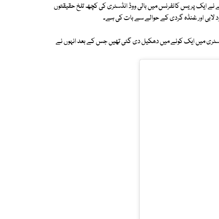
 2003 کو اداکار وویک اوبرائے نے ایک پریس کانفرنس میں بالی ووڈ انڈسٹری کی کچھ تلخ حقیقتوں
وجود لابی اور غنڈہ گردی کے حوالے سے بات کی ہے۔
وڈ انڈسٹری میں ایک کونے میں دھکیل دی گئی تھیں جس کے بعد انہوں نے