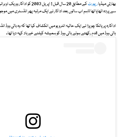
بھارتی میڈیا
رپورٹ
کے مطابق 20 سال قبل 1 اپریل
سے پردہ اٹھایا تھا تاہم اب سالوں بعد اداکار نے ایک مرتبہ پھر انڈسٹری میں م
اداکارہ پریانکا چوپڑا نے ایک حالیہ انٹرویو میں انکشاف کیا تھا کہ وہ بالی و
ہالی ووڈ میں قدم رکھتے ہوئے بالی ووڈ کو ہمیشہ کیلئے خیرباد کہہ دیا تھا۔