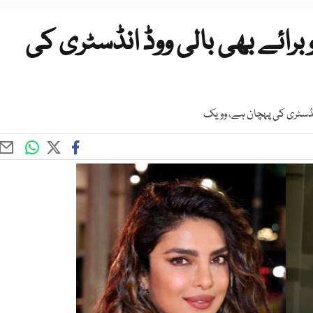
برائے بھی بالی ووڈ انڈسٹری کی
انڈسٹری کی پہچان ہے، وویک