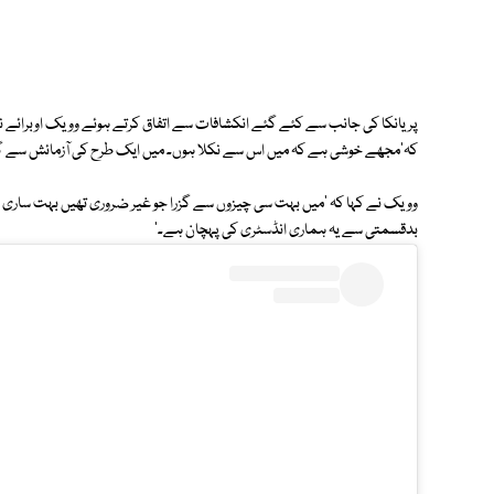
پریانکا کی جانب سے کئے گئے انکشافات سے اتفاق کرتے ہوئے وویک اوبرائے نے 
کہ'مجھے خوشی ہے کہ میں اس سے نکلا ہوں۔ میں ایک طرح کی آزمائش سے گزرا ا
وویک نے کہا کہ 'میں بہت سی چیزوں سے گزرا جو غیر ضروری تھیں بہت ساری لابی
بدقسمتی سے یہ ہماری انڈسٹری کی پہچان ہے۔'