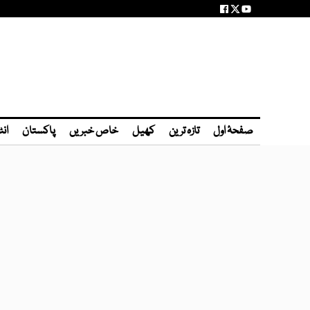
صفحۂ اول
تازہ ترین
کھیل
خاص خبریں
پاکستان
انٹ