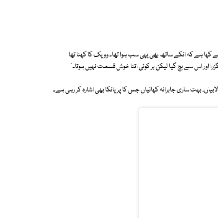
کہا ہے کہ انکے ساتھ بھی یہی سب ہوا تھا۔ وویک کا کہنا تھا
ور اس سے بچ گیا لیکن ہر کوئی اتنا خوش قسمت نہیں ہوتا۔'
اں، بہت ساری جابرانہ کہانیاں جس کا پریانکا بھی اشارہ کر رہی ہے۔