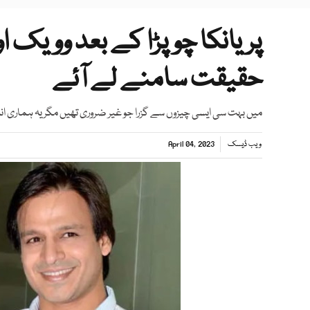
پریانکا چوپڑا کے بعد وویک او
حقیقت سامنے لے آئے
میں بہت سی ایسی چیزوں سے گزرا جو غیر ضروری تھیں مگر یہ ہماری 
ویب ڈیسک
April 04, 2023