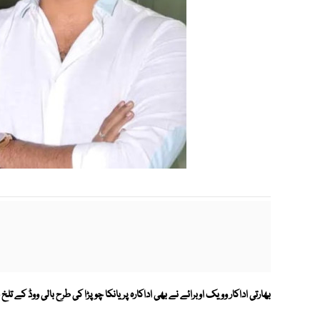
بھارتی اداکار وویک اوبرائے نے بھی اداکارہ پریانکا چوپڑا کی طرح بالی ووڈ کے ت