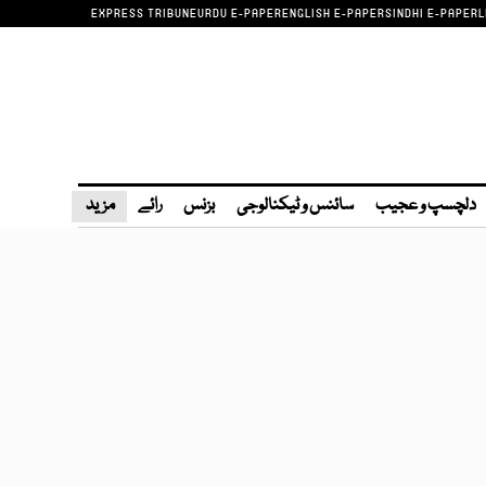
EXPRESS TRIBUNE
URDU E-PAPER
ENGLISH E-PAPER
SINDHI E-PAPER
L
دلچسپ و عجیب
سائنس و ٹیکنالوجی
بزنس
رائے
مزید