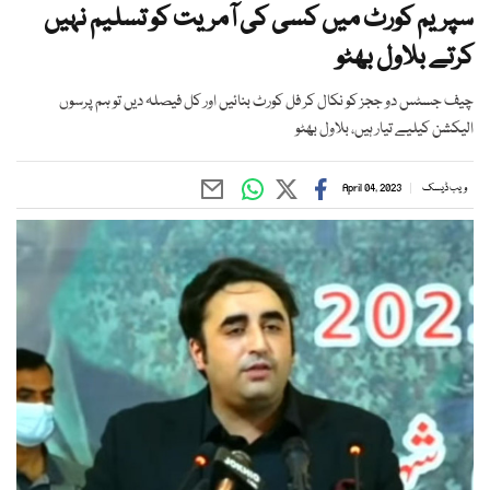
سپریم کورٹ میں کسی کی آمریت کو تسلیم نہیں
کرتے بلاول بھٹو
چیف جسٹس دو ججز کو نکال کر فل کورٹ بنائیں اور کل فیصلہ دیں تو ہم پرسوں
الیکشن کیلیے تیار ہیں، بلاول بھٹو
ویب ڈیسک
April 04, 2023