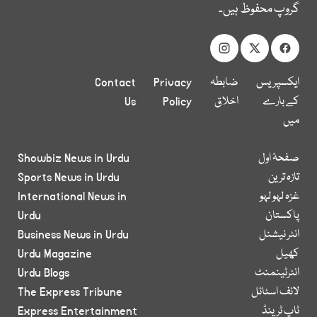
گروپ محفوظ ہیں۔
ایکسپریس
ضابطہ
Privacy
Contact
کے بارے
اخلاق
Policy
Us
میں
صفحۂ اول
Showbiz News in Urdu
تازہ ترین
Sports News in Urdu
غزہ لہو لہو
International News in
پاکستان
Urdu
انٹر نیشنل
Business News in Urdu
کھیل
Urdu Magazine
انٹرٹینمنٹ
Urdu Blogs
لائف اسٹائل
The Express Tribune
ٹاپ ٹرینڈ
Express Entertainment