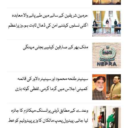
حرمین شریفین کے سائے میں طے پانے والا معاہدہ
اگلی نسلوں کیلئے امن کی ڈھال ثابت ہو، وزیراعظم
ملک بھر کے صارفین کیلیے بجلی مہنگی
سینیٹر طلحہ محمود اور سینیٹر دلاور کی قائمہ
کمیٹی اجلاس میں گرما گرمی، لفظی گولہ باری
وعدے کے مطابق ڈیلی پرائسنگ میکانزم کا جائزہ
لیا جائے، پیٹرول پمپ مالکان کا وزیرپیٹرولیم کو خط