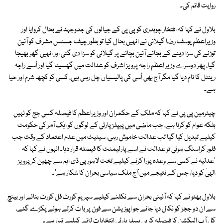
روایت قائم کی۔
بلاول نے کہا کہ افتخار چوہدری کو پی پی کے جیالوں کی جدوجہد نے بحال کروایا اور
وزیراعظم یوسف رضا گیلانی نے انہیں بحال کیا تو بطور چیف جسٹس مشرف کو آئین
توڑنے کی سزا دینے کے بجائے آئین بچانے پر گیلانی کو سزا دی گئی اور انہیں گھر بھیجا
گیا، پھر دوسرے وزیر اعظم راجہ پرویز اشرف کو عدالت میں گھسیٹا گیا اور اُسے راجہ
رینٹل کا نام دیا گیا مگر آج بھی اُسی کی پالیسیاں چل رہی ہیں، کسی کو کچھ شرم اور حیا
ہے۔
چیئرمین پی پی نے کہا کہ ملک کے حکمران اور وزیراعظم کا فیصلہ کسی جج کو نہیں
بلکہ عوام کو کرنا ہے، جب ماضی میں پیپلزپارٹی کے لوگوں کو ایک آمر کی حکومت
کیلیے تبدیل کیا گیا تب عدالت خاموش رہی، سینیٹ میں عدم اعتماد کے وقت جب
فلور کراسنگ ہوئی تو عدالت نے اسے پارلیمنٹ کا فیصلہ قرار دیا۔ انہوں نے کہا کہ
'عدلیہ نے کسی سے وعدہ پورا کرنے کیلیے تخت لاہور پی ڈی ایم سے چھین کر پرویز
الہیٰ کو دیا، جس کے نتیجے میں آج ملک سیاسی بحران کا شکار ہے'۔
بلاول بھٹو نے کہا کہ آئینی بحران سے نکلنے کیلیے سپریم کورٹ فل کورٹ بنائے اور بینچ
سے ان دو ججز کو نکال دیا جائے جو اپوزیشن سے فون پر بات کرتے ہوئے پکڑے گئے،
کل آپ الیکشن کا فیصلہ کریں پیپلزپارٹی انتخابات لڑنے کیلیے تیار ہے۔