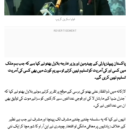
فوٹو اسکرین گریپ
پاکستان پیپلزپارٹی کے چیئرمین اور وزیر خارجہ بلاول بھٹو نے کہا ہے کہ جب ہم ملک
میں کسی اور کی آمریت کو تسلیم نہیں کرتے تو سپریم کورٹ میں بھی کسی کی آمریت
تسلیم نہیں کریں گے۔
لاڑکانہ میں ذوالفقار علی بھٹو کی برسی کے موقع پر تقریر کرتے ہوئے بلاول بھٹو نے کہا کہ
'جنرل ضیا کے مارشل لا کی اور فوجی عدالتوں سے کارکنوں کو سزائے موت کی توثیق بھی
ان ہی عدالتوں نے کی۔
انہوں نے کہا کہ یہ سلسلہ چلتے چلتے مشرف تک پہنچا اور مشرف نے جب بے نظیر
کے خلاف زیادتیوں پر معافی مانگی تو افتخار چوہدری نے این آر او کا شور مچا کر ایک نئی