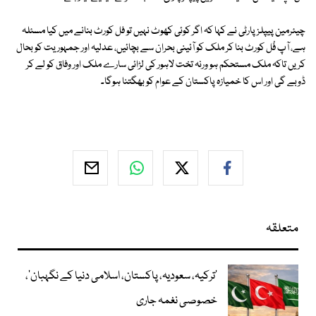
چیئرمین پیپلزپارٹی نے کہا کہ اگر کوئی کھوٹ نہیں تو فل کورٹ بنانے میں کیا مسئلہ
ہے، آپ فُل کورٹ بنا کر ملک کو آئینی بحران سے بچائیں، عدلیہ اور جمہوریت کو بحال
کریں تاکہ ملک مستحکم ہو ورنہ تخت لاہور کی لڑائی سارے ملک اور وفاق کو لے کر
ڈوبے گی اور اس کا خمیازہ پاکستان کے عوام کو بھگتنا ہوگا۔
متعلقہ
‘ترکیہ، سعودیہ، پاکستان، اسلامی دنیا کے نگہبان’،
خصوصی نغمہ جاری