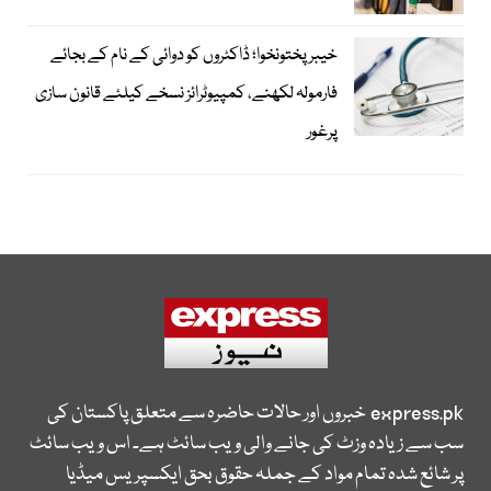
خیبرپختونخوا؛ ڈاکٹروں کو دوائی کے نام کے بجائے
فارمولہ لکھنے، کمپیوٹرائز نسخے کیلئے قانون سازی
پرغور
express.pk
خبروں اور حالات حاضرہ سے متعلق پاکستان کی
سب سے زیادہ وزٹ کی جانے والی ویب سائٹ ہے۔ اس ویب سائٹ
پر شائع شدہ تمام مواد کے جملہ حقوق بحق ایکسپریس میڈیا