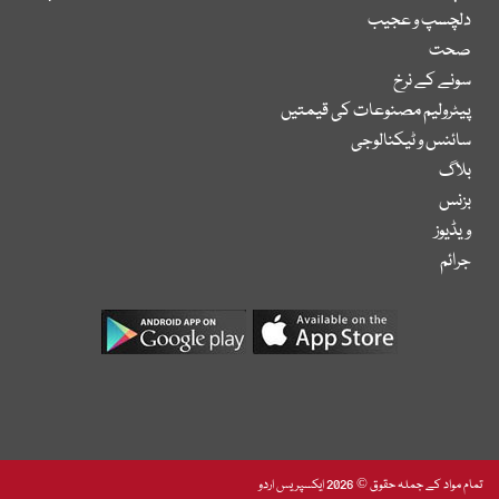
دلچسپ و عجیب
صحت
سونے کے نرخ
پیٹرولیم مصنوعات کی قیمتیں
سائنس و ٹیکنالوجی
بلاگ
بزنس
ویڈیوز
جرائم
تمام مواد کے جملہ حقوق © 2026 ایکسپریس اردو