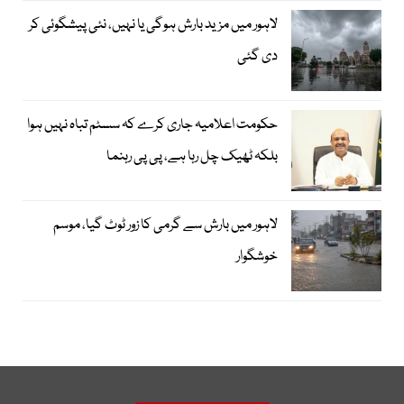
لاہور میں مزید بارش ہوگی یا نہیں، نئی پیشگوئی کر
دی گئی
حکومت اعلامیہ جاری کرے کہ سسٹم تباہ نہیں ہوا
بلکہ ٹھیک چل رہا ہے، پی پی رہنما
لاہور میں بارش سے گرمی کا زور ٹوٹ گیا، موسم
خوشگوار