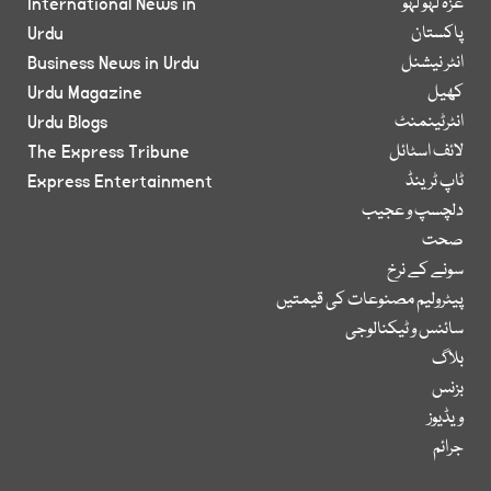
غزہ لہو لہو
International News in
پاکستان
Urdu
انٹر نیشنل
Business News in Urdu
کھیل
Urdu Magazine
انٹرٹینمنٹ
Urdu Blogs
لائف اسٹائل
The Express Tribune
ٹاپ ٹرینڈ
Express Entertainment
دلچسپ و عجیب
صحت
سونے کے نرخ
پیٹرولیم مصنوعات کی قیمتیں
سائنس و ٹیکنالوجی
بلاگ
بزنس
ویڈیوز
جرائم