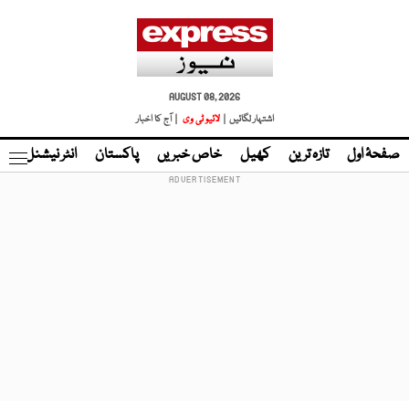
AUGUST 08, 2026
اشتہار لگائیں |
لائیو ٹی وی
| آج کا اخبار
صفحۂ اول
تازہ ترین
کھیل
خاص خبریں
پاکستان
انٹر نیشنل
ٹا