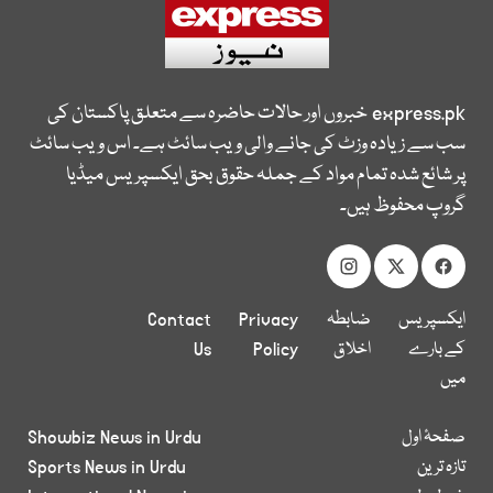
express.pk
خبروں اور حالات حاضرہ سے متعلق پاکستان کی
سب سے زیادہ وزٹ کی جانے والی ویب سائٹ ہے۔ اس ویب سائٹ
پر شائع شدہ تمام مواد کے جملہ حقوق بحق ایکسپریس میڈیا
گروپ محفوظ ہیں۔
ایکسپریس
ضابطہ
Privacy
Contact
کے بارے
اخلاق
Policy
Us
میں
صفحۂ اول
Showbiz News in Urdu
تازہ ترین
Sports News in Urdu