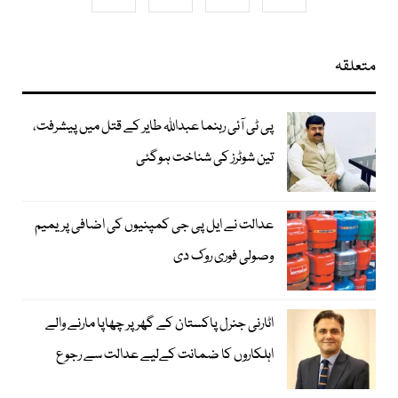
متعلقہ
پی ٹی آئی رہنما عبداللہ طایر کے قتل میں پیشرفت،
تین شوٹرز کی شناخت ہوگئی
عدالت نے ایل پی جی کمپنیوں کی اضافی پریمیم
وصولی فوری روک دی
اٹارنی جنرل پاکستان کے گھر پر چھاپا مارنے والے
اہلکاروں کا ضمانت کےلیے عدالت سے رجوع