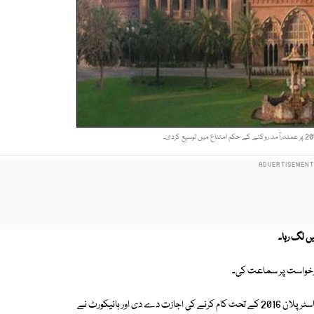
ں لگ رہا۔
عدالت نے ایل ڈی اے کے وکیل کی استدعا منظور کرتے ہوئے ایل ڈی اے کو ماسٹر پلان 2016 کے تحت کام کرنے کی اجازت دے دی اور ہائیکورٹ نے