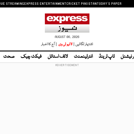
IVE STREAMING
EXPRESS ENTERTAINMENT
CRICKET PAKISTAN
TODAY'S PAPER
AUGUST 06, 2026
اشتہار لگائیں |
لائیو ٹی وی
| آج کا اخبار
ر نیشنل
ٹاپ ٹرینڈ
انٹرٹینمنٹ
لائف اسٹائل
فیکٹ چیک
صحت