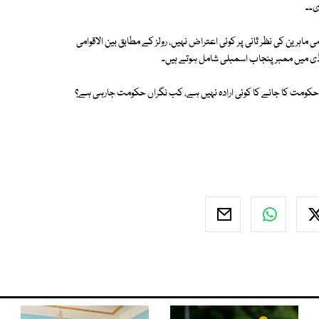
ماہرین کی نظر ثانی پر کوئی اعتراض نہیں، رولز کے مطابق بین الاقوامی
ڈی میں ممبر پنجاب اسمبلی شامل ہوتے ہیں۔
 حکومت کا جانے کا کوئی ارادہ نہیں ہے، کب نگراں حکومت جارہی ہے؟