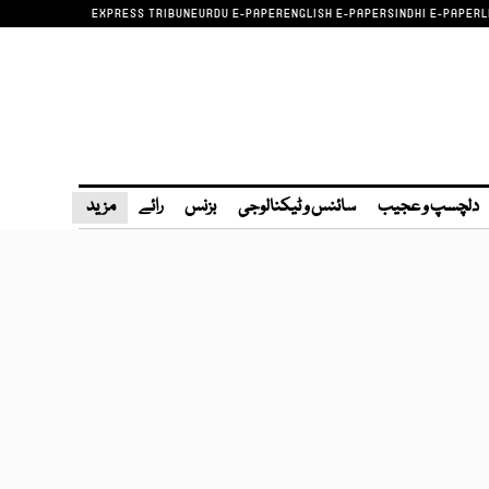
EXPRESS TRIBUNE
URDU E-PAPER
ENGLISH E-PAPER
SINDHI E-PAPER
L
دلچسپ و عجیب
سائنس و ٹیکنالوجی
بزنس
رائے
مزید