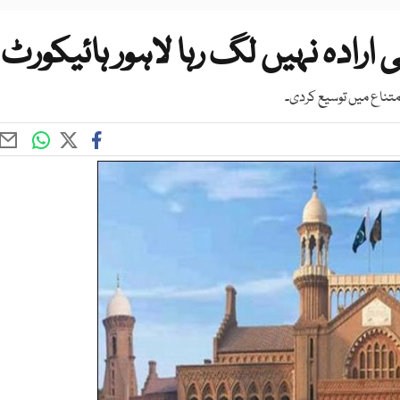
ارادہ نہیں لگ رہا لاہور ہائیکورٹ