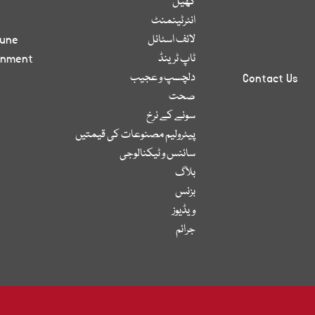
کھیل
انٹرٹینمنٹ
لائف اسٹائل
bune
ٹاپ ٹرینڈ
inment
دلچسپ و عجیب
Contact Us
صحت
سونے کے نرخ
پیٹرولیم مصنوعات کی قیمتیں
سائنس و ٹیکنالوجی
بلاگ
بزنس
ویڈیوز
جرائم