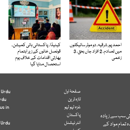
احمد پور شرقیہ، دو موٹر سائیکلوں
کینیڈا، پاکستانی ہائی کمیشن،
میں تصادم، 2 افراد جاں بحق، 3
قونصل خانوں کے زیر اہتمام
زخمی
بھارتی اقدامات کے خلاف یوم
استحصال منایا گیا
صفحۂ اول
 Urdu
تازہ ترین
rdu
غزہ لہو لہو
ws in
پاکستان
کی سب سے زیادہ
انٹر نیشنل
 Urdu
 تمام مواد کے