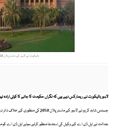
ہائیکورٹ نے لاہور کے ماسٹر پلان 2050 پر عملدرآمد روکنے کے حکم امتناع میں توسیع کردی۔
لاہور ہائیکورٹ نے ریمارکس دیے ہیں کہ نگراں حکومت کا جانے کا کوئی ارادہ نہی
جسٹس شاہد کریم نے لاہور کے ماسٹر پلان 2050 کی منظوری کے خلاف دائر درخواست پر سماعت کی۔