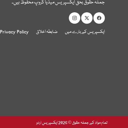
جملہ حقوق بحق ایکسپریس میڈیا گروپ محفوظ ہیں۔
ایکسپریس کے بارے میں
ضابطہ اخلاق
Privacy Policy
تمام مواد کے جملہ حقوق © 2026 ایکسپریس اردو