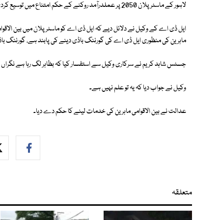
لاہور کے ماسٹر پلان 2050 پر عملدرآمد روکنے کے حکم امتناع میں توسیع کردی۔۔
ایل ڈی اے کے وکیل نے دلائل دیے کہ ایل ڈی اے کو ماسٹر پلان میں بین الاقوامی 
ماہرین کی منظوری ایل ڈی اے کی گورننگ باڈی دینے کی پابند ہے، گورننگ با
جسٹس شاہد کریم نے سرکاری وکیل سے استفسار کیا کہ بظاہر لگ رہا ہے نگراں
وکیل نے جواب دیا کہ یہ تو علم نہیں ہے۔
عدالت نے بین الاقوامی ماہرین کی خدمات لینے کا حکم دے دیا۔
متعلقہ