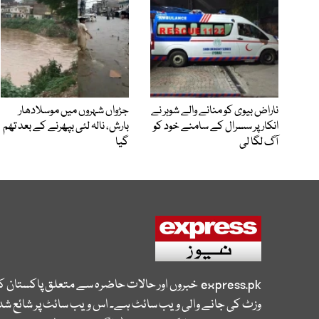
ناراض بیوی کو منانے والے شوہر نے
جڑواں شہروں میں موسلادھار
انکار پر سسرال کے سامنے خود کو
بارش، نالہ لئی بپھرنے کے بعد تھم
آگ لگا لی
گیا
express.pk
خبروں اور حالات حاضرہ سے متعلق پاکستان 
وزٹ کی جانے والی ویب سائٹ ہے۔ اس ویب سائٹ پر شائع شدہ