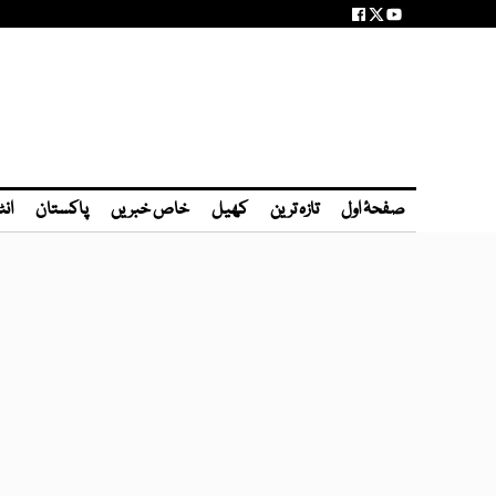
صفحۂ اول
تازہ ترین
کھیل
خاص خبریں
پاکستان
انٹ