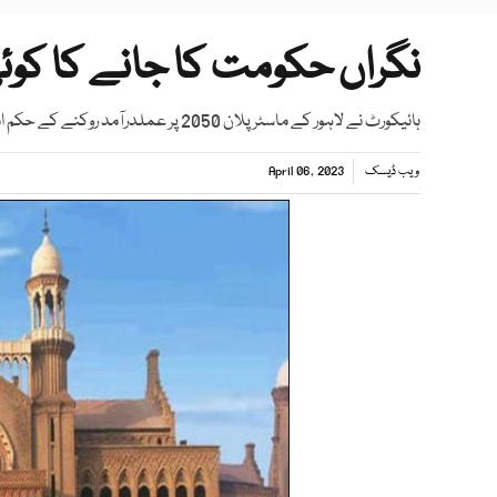
نگراں حکومت کا جانے کا کوئی 
ہائیکورٹ نے لاہور کے ماسٹر پلان 2050 پر عملدرآمد روکنے کے حکم امتناع میں توسیع کردی۔
ویب ڈیسک
April 06, 2023