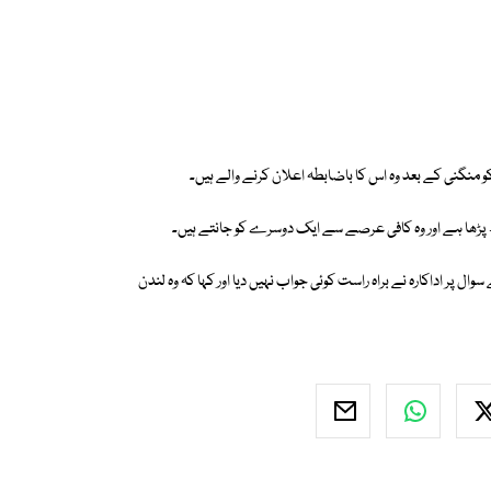
ھ پڑھا ہے اور وہ کافی عرصے سے ایک دوسرے کو جانتے ہیں۔
وال پر اداکارہ نے براہ راست کوئی جواب نہیں دیا اور کہا کہ وہ لندن