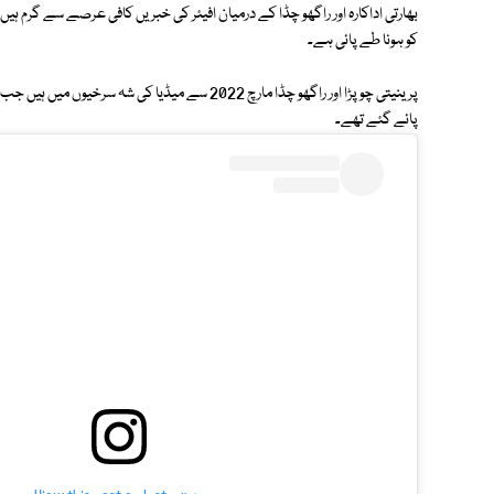
کو ہونا طے پائی ہے۔
پرینیتی چوپڑا اور راگھو چڈا مارچ 2022 سے میڈیا کی 
پائے گئے تھے۔