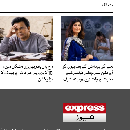
متعلقہ
بچے کی پیدائش کے بعد بیوی کو
راج پال یادو پھر بڑی مشکل میں:
ڈپریشن سے بچانے کیلئے شوہر
16 کروڑ روپے کے قرض پر بینک کا
محبت اور وقت دیں، روبینہ اشرف
بڑا ایکشن