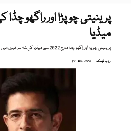
میڈیا
پرینیتی چوپڑا اور راگھو چڈا مارچ 2022 سے میڈیا کی شہ سرخیوں میں ہیں جب دونوں کو ڈنر پر ایک ساتھ دیکھا گیا تھا
ویب ڈیسک
April 06, 2023