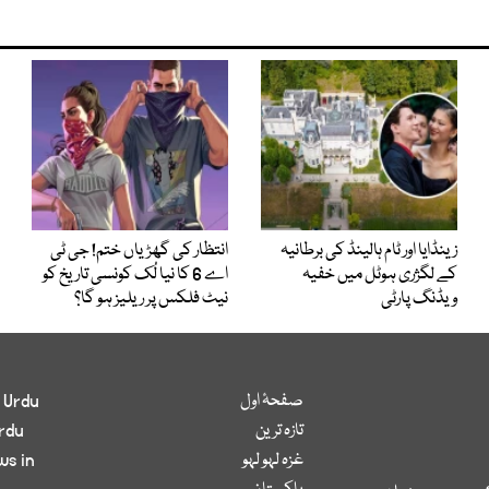
زینڈایا اور ٹام ہالینڈ کی برطانیہ
انتظار کی گھڑیاں ختم! جی ٹی
کے لگژری ہوٹل میں خفیہ
اے 6 کا نیا لُک کونسی تاریخ کو
ویڈنگ پارٹی
نیٹ فلکس پر ریلیز ہو گا؟
صفحۂ اول
 Urdu
تازہ ترین
rdu
غزہ لہو لہو
ws in