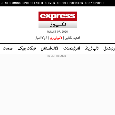
IVE STREAMING
EXPRESS ENTERTAINMENT
CRICKET PAKISTAN
TODAY'S PAPER
AUGUST 07, 2026
اشتہار لگائیں |
لائیو ٹی وی
| آج کا اخبار
ر نیشنل
ٹاپ ٹرینڈ
انٹرٹینمنٹ
لائف اسٹائل
فیکٹ چیک
صحت