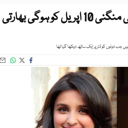
پرینیتی چوپڑا اور راگھو چڈا کی منگنی 10 اپریل کو ہوگی بھارتی