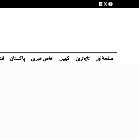
صفحۂ اول
تازہ ترین
کھیل
خاص خبریں
پاکستان
انٹ