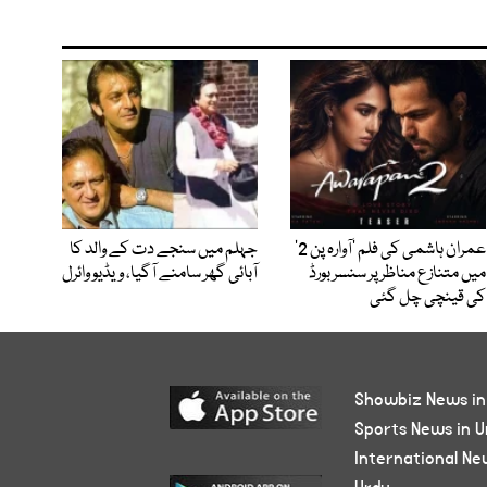
عمران ہاشمی کی فلم ’آوارہ پن 2‘
جہلم میں سنجے دت کے والد کا
میں متنازع مناظر پر سنسر بورڈ
آبائی گھر سامنے آگیا، ویڈیو وائرل
کی قینچی چل گئی
Showbiz News in
Sports News in U
International Ne