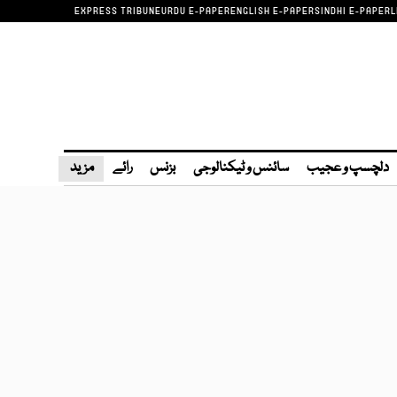
EXPRESS TRIBUNE
URDU E-PAPER
ENGLISH E-PAPER
SINDHI E-PAPER
L
دلچسپ و عجیب
سائنس و ٹیکنالوجی
بزنس
رائے
مزید