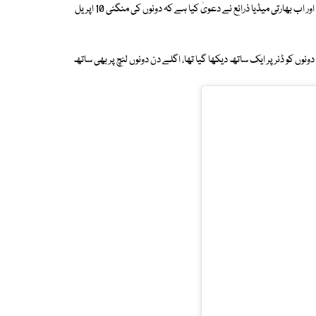
بھارتی اداکارہ اور راگھو چڈا کے درمیان افیئر کی خبریں کافی عرصے سے گرم ہیں اور اب بھارتی میڈیا ذرائع نے دعویٰ کیا ہے کہ دونوں کی منگنی 10 اپریل
شہ سرخیوں میں ہیں جب دونوں کو ڈنر پر ایک ساتھ دیکھا گیا تھا، اگلے دن دونوں لنچ پر بھی ساتھ