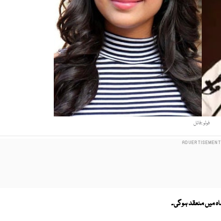
فوٹو :فائل
ماہ میں منعقد ہوگی۔