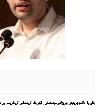
بالی وڈ اداکارہ پرینیتی چوپڑا اور سیاستدان راگھو چڈا کی منگنی کی تقریب روں 