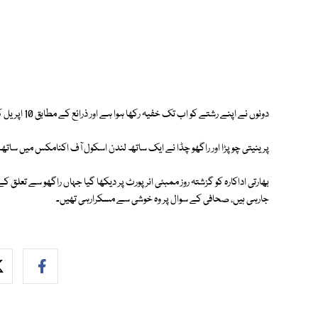
دونوں نے اپنے رشتے کو اب تک خفیہ رکھا ہوا ہے اور ذرائع کے مطابق 10 اپریل کو منگنی کے بعد وہ اس کا باضابطہ اعلان کرنے والے ہیں۔
پرینیتی چوپڑا اور راگھو چڈا نے ایک ساتھ لندن اسکول آف اکنامکس میں سات
بھارتی اداکارہ کو گزشتہ روز ممبئی ائرپورٹ پر دیکھا گیا جہاں راگھو سے تعلق کے س
جارہی ہیں، صحافی کے سوال پر وہ خوشی سے مسکرارہی تھیں۔