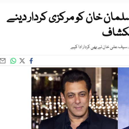
 سلمان خان کو مرکزی کردار دینے
انکشاف
، سیف علی خان نے بھی کردار ادا کیے