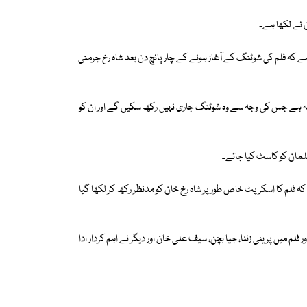
ہے کہ فلم کی شوٹنگ کے آغاز ہونے کے چار پانچ دن بعد شاہ رخ جرمنی
ئلہ ہے جس کی وجہ سے وہ شوٹنگ جاری نہیں رکھ سکیں گے اور ان کو
 سلمان کو کاسٹ کیا جائے۔
یا کہ فلم کا اسکرپٹ خاص طور پر شاہ رخ خان کو مدنظر رکھ کر لکھا گیا
آئیکونک فلم ہے جو 2003 میں ریلیز کی گئی اور فلم میں پریٹی زنٹا، جیا بچن، سیف علی خان اور دیگر نے اہم کردار ادا