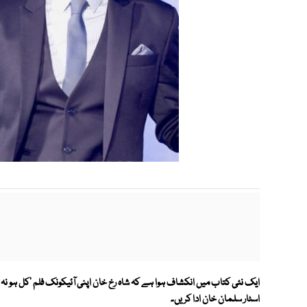
ایک نئی کتاب میں انکشاف ہوا ہے کہ شاہ رخ خان اپنی آئیکونک فلم 'کل ہو نہ 
اسٹار سلمان خان ادا کریں۔