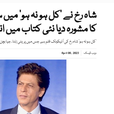
شاہ رخ نے ’کل ہو نہ ہو‘ میں
کا مشورہ دیا نئی کتاب میں 
’کل ہو نہ ہو‘ شاہ رخ کی آئیکونک فلم ہے جس میں پریٹی زنٹا، جیا بچن
ویب ڈیسک
April 06, 2023