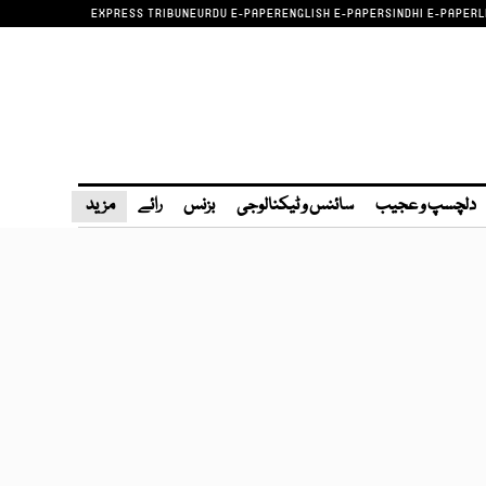
EXPRESS TRIBUNE
URDU E-PAPER
ENGLISH E-PAPER
SINDHI E-PAPER
L
دلچسپ و عجیب
سائنس و ٹیکنالوجی
بزنس
رائے
مزید