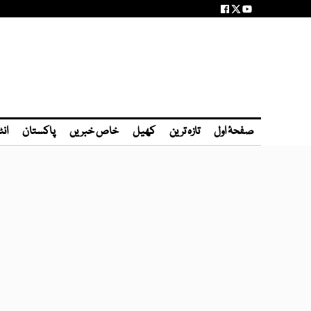
صفحۂ اول
تازہ ترین
کھیل
خاص خبریں
پاکستان
انٹ