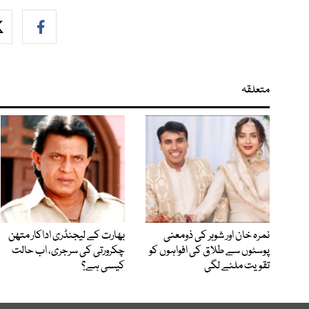
متعلقہ
نمرہ خان اور شوہر کی ذومعنی
بھارت کے لیجنڈری اداکار متھن
پوسٹوں سے طلاق کی افواہوں کو
چکرورتی کی سرجری، اب حالت
تقویت ملنے لگی
کیسی ہے؟