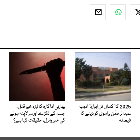
2025 کا ’کمال فن ایوارڈ‘ ادیب
بھارتی اداکارہ کا لرزہ خیز قتل،
عبدالرحمٰن براہوی کو دینے کا
جسم کے ٹکڑے اور سر لاپتہ ہونے
فیصلہ
کی خبر وائرل، حقیقت کیا ہے؟