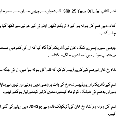
نئے کتاب 'SRK 25 Year Of Life' کے عنوان سے چھپی ہے اور اسے سمر خان نے لکھا ہے۔
کتاب میں فلم 'کل ہو نہ ہو' کے ڈائریکٹر نکھل ایڈوانی کے حوالے سے لکھا گیا 
چلے گئے۔
جرمنی سے واپسی پر کنگ خان نے ڈائریکٹر کو آگاہ کیا کہ ان کی کمر میں مس
صحتیاب ہونے میں لمبا عرصہ لگ سکتا ہے۔
شاہ رخ خان نے فلم کے کو پروڈیوسر کو کہا کہ فلم 'کل ہو نہ ہو' میں ان کی جگہ
فلم کے ڈائریکٹر اور پروڈیوسر شاہ رخ کی بات پر راضی نہیں ہوئے اور انہوں نے بتا
ہے اور وہ فلم کی شوٹنگ کو نو ماہ کیلئے ملتوی کرنے کیلئے تیار ہوگئے تھے۔
فلم 'کل ہو نہ ہو' شاہ رخ خان کی 
کیے۔