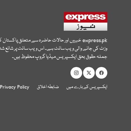
express.pk
خبروں اور حالات حاضرہ سے متعلق پاکستان 
وزٹ کی جانے والی ویب سائٹ ہے۔ اس ویب سائٹ پر شائع شدہ
جملہ حقوق بحق ایکسپریس میڈیا گروپ محفوظ ہیں۔
ایکسپریس کے بارے میں
ضابطہ اخلاق
Privacy Policy