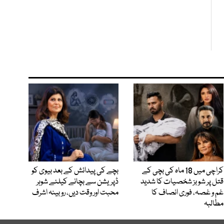
کراچی میں 18 ماہ کی بچی کے
بچے کی پیدائش کے بعد بیوی کو
قتل پر شوبز شخصیات کا شدید
ڈپریشن سے بچانے کیلئے شوہر
غم و غصہ، فوری انصاف کا
محبت اور وقت دیں، روبینہ اشرف
مطالبہ