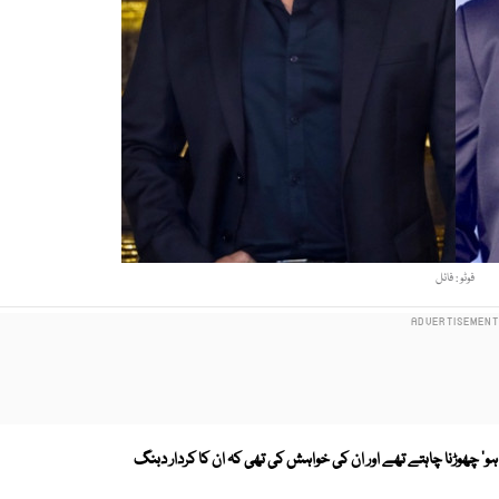
فوٹو : فائل
ہو' چھوڑنا چاہتے تھے اور ان کی خواہش کی تھی کہ ان کا کردار دبنگ