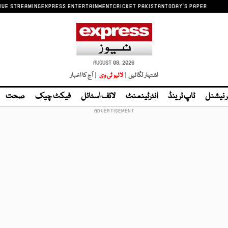
IVE STREAMING
EXPRESS ENTERTAINMENT
CRICKET PAKISTAN
TODAY'S PAPER
AUGUST 08, 2026
اشتہار لگائیں |
لائیو ٹی وی
| آج کا اخبار
ر نیشنل
ٹاپ ٹرینڈ
انٹرٹینمنٹ
لائف اسٹائل
فیکٹ چیک
صحت