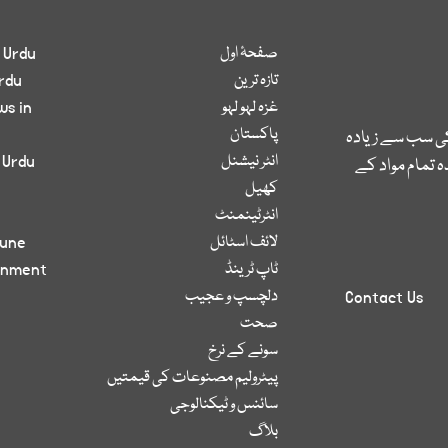
صفحۂ اول
 Urdu
تازہ ترین
rdu
غزہ لہو لہو
ws in
پاکستان
کی سب سے زیادہ
انٹر نیشنل
 Urdu
 تمام مواد کے
کھیل
انٹرٹینمنٹ
لائف اسٹائل
bune
ٹاپ ٹرینڈ
inment
دلچسپ و عجیب
Contact Us
صحت
سونے کے نرخ
پیٹرولیم مصنوعات کی قیمتیں
سائنس و ٹیکنالوجی
بلاگ