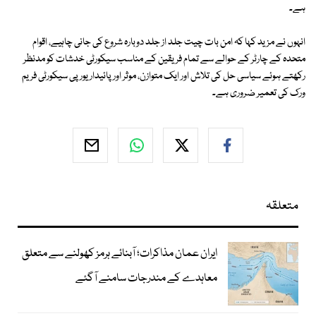
ہے۔
انہوں نے مزید کہا کہ امن بات چیت جلد از جلد دوبارہ شروع کی جانی چاہیے، اقوام
متحدہ کے چارٹر کے حوالے سے تمام فریقین کے مناسب سیکورٹی خدشات کو مدنظر
رکھتے ہوئے سیاسی حل کی تلاش اور ایک متوازن، موثر اور پائیدار یورپی سیکورٹی فریم
ورک کی تعمیر ضروری ہے۔
متعلقہ
ایران عمان مذاکرات؛ آبنائے ہرمز کھولنے سے متعلق
معاہدے کے مندرجات سامنے آگئے