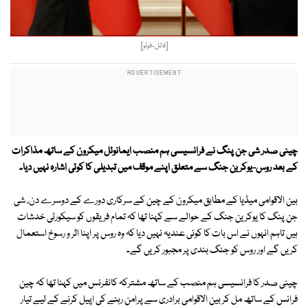
[فائل-فوٹو]
چینی صدر شی جن پنگ نے فرانسیسی ہم منصب ایمانوئل میکرون کے ساتھ مذاکرات
کے بعد روس-یوکرین جنگ سے متعلق اپنے موقف میں تبدیلی کا کوئی اشارہ نہیں دیا۔
بین الاقوامی میڈیا کے مطابق میکرون کے چین کے سرکاری دورے کے دوسرے دن، شی
جن پنگ کا یوکرین جنگ کے حوالے سے کہنا تھا کہ تمام فریقوں کو سیکورٹی خدشات
ہیں تاہم انہوں نے اس بات کا کوئی عندیہ نہیں دیا کہ وہ روس پر اپنا اثر و رسوخ استعمال
کریں گے اور روس کو جنگ بندی پر مجبور کریں گے۔
چینی صدر کا فرانسیسی ہم منصب کے ساتھ مشترکہ کانفرنس میں کہنا تھا کہ چین
فرانس کے ساتھ مل کر بین الاقوامی برادری سے پرامن رہنے کی اپیل کرنے کے لیے تیار