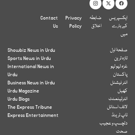
ایکسپریس
ضابطہ
Privacy
Contact
کے بارے
اخلاق
Policy
Us
میں
صفحۂ اول
Showbiz News in Urdu
تازہ ترین
Sports News in Urdu
غزہ لہو لہو
International News in
پاکستان
Urdu
انٹر نیشنل
Business News in Urdu
کھیل
Urdu Magazine
انٹرٹینمنٹ
Urdu Blogs
لائف اسٹائل
The Express Tribune
ٹاپ ٹرینڈ
Express Entertainment
دلچسپ و عجیب
صحت