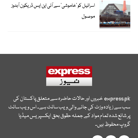
اسرائیل کو ’خاموشی‘ سے آئی این ایس ڈریکون آبدوز
موصول
express.pk
خبروں اور حالات حاضرہ سے متعلق پاکستان کی
سب سے زیادہ وزٹ کی جانے والی ویب سائٹ ہے۔ اس ویب سائٹ
پر شائع شدہ تمام مواد کے جملہ حقوق بحق ایکسپریس میڈیا
گروپ محفوظ ہیں۔