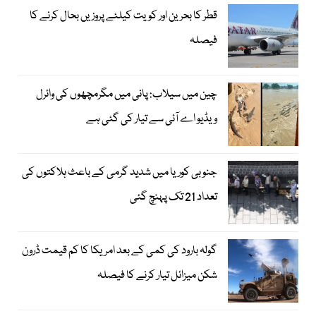
قطر کا بحرین اور کویت کیلئے پروزیں بحال کرنے کا
فیصلہ
چین میں سیلاب: پانی میں مگرمچھوں کی وائرل
ویڈیو اے آئی سے تیار کی گئی ہے
جنوبی کوریا میں شدید گرمی کے باعث ہلاکتوں کی
تعداد 21 تک پہنچ گئی
گولہ بارود کی کمی کے بعد امریکا کا کم قیمت ڈرون
شکن میزائل تیار کرنے کا فیصلہ