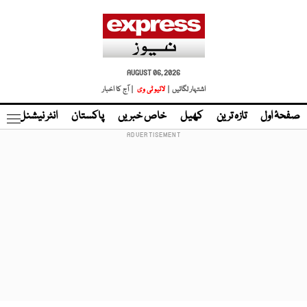
AUGUST 06, 2026
اشتہار لگائیں |
لائیو ٹی وی
| آج کا اخبار
صفحۂ اول
تازہ ترین
کھیل
خاص خبریں
پاکستان
انٹر نیشنل
ٹا