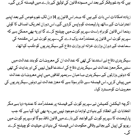
ہیں کہ وہ غوروفکر کے بعد اس مسودہ قانون کی توثیق کے بارے میں فیصلہ کریں گے۔
زیادہ امکانات اس بات کے ہیں کہ صدر اس قانون پر 14 دن تک غوروخوص کے بعد اپنے
اعتراضات کے ساتھ پارلیمنٹ کو واپس کردیں گے۔ اس دوران تحریک انصاف کا کوئی
رہنما اس قانون کو براہِ راست سپریم کورٹ میں چیلنج کرے گا اور یہ بھی ممکن ہے کہ
سپریم کورٹ اس قانون پر عملدرآمد روک دے گی۔ سپریم کورٹ نے اس مقدمہ کی
سماعت کے دوران وزارت خزانہ اور وزارت دفاع کے سیکریٹریوں کو طلب کیا تھا۔
سیکریٹری دفاع نے استدعا کی تھی کہ عدالت ان کی معروضات کو بند عدالت میں
سنیں مگر معزز عدالت نے سیکریٹری دفاع کی استدعا قبول نہیں کی اور ہدایت کی تھی
کہ دونوں وزارتوں کے سیکریٹری صاحبان سربمہر لفافوں میں اپنی معروضات عدالت
میں پیش کریں۔ اس فیصلہ سے ظاہر ہوتا ہے کہ معزز عدالت نے دونوں سیکریٹریوں کی
معروضات کو مسترد کیا۔
اگرچہ الیکشن کمیشن نے سپریم کورٹ کے فیصلہ پر عملدرآمد کا عندیہ دیا ہے مگر
انتخابات کے انعقاد کے بنیادی لوازمات موجود نہیں ہیں۔ یہ بھی کہا گیا ہے کہ جب
پارلیمنٹ کا سپریم کورٹ کے قواعد کے بارے میں قانون نافذ ہوگا تو سپریم کورٹ میں
ریویو کی اپیل کے بجائے وفاقی حکومت اس فیصلہ کی بنیادی حیثیت کو چیلنج کرے
گی۔