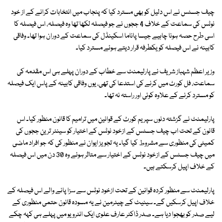
چیف جسٹس نے اس دلیل کو بھی مسترد کیا کہ پنجاب میں انتخابات کرانے کے از خود
نوٹس کی سماعت کے خلاف 4 ججوں نے جو فیصلہ لکھا تھا وہ فیصلہ، اس فیصلہ کا
اسی طرح حصہ ہونا چاہیے جیسا پاناما اسکینڈل کی سماعت کے دوران ہوا تھا۔ وفاقی
کابینہ نے اس فیصلہ کو یکطرفہ قرار دیتے ہوئے مسترد کیا۔
وزیر اعظم شہباز شریف نے پارلیمنٹ سے خطاب کے دوران پہلے ہی اس مقدمہ کی
سماعت، فل کورٹ میں کرنے کی استدعا کی تھی، یوں وفاقی کابینہ کے پاس ایک فیصلہ
کو مسترد کرنے کے علاوہ کوئی اور راستہ نہ تھا۔
پارلیمنٹ نے گزشتہ دنوں سپریم کورٹ کے قوانین میں ترامیم کا قانون منظور کیا۔ اس
قانون کے تحت اب چیف جسٹس کے ازخود نوٹس کے اختیار کو سینئر ترین ججوں کی
کمیٹی کی منظوری سے مشروط کیا گیا۔ یہ تجویز ایوان نے منظور کی کہ جو افراد ماضی
میں چیف جسٹس کے ازخود نوٹس کے اختیار سے متاثر ہوئے وہ 30 دن میں اس فیصلہ
کے خلاف اپیل کرسکتے ہیں۔
پارلیمنٹ سے منظور کردہ قوانین کے تحت ازخود نوٹس سے سزا پانے والے اس فیصلہ کے
خلاف اپیل کرسکیں گے۔ سینیٹ کے چیئرمین نے یہ مسودہ قانون حتمی منظوری کے
لیے صدر کو بھجوا دیا ہے۔ صدر ڈاکٹر عارف علوی ایک انٹرویو میں پہلے ہی کہہ چکے