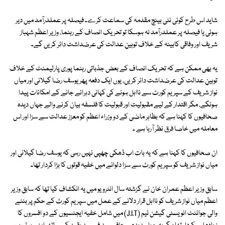
شاید اس طرح کوئی نئی بینچ مقدمہ کی سماعت کرے۔ فیصلہ پر عملدرآمد میں دیر
ہوئی یا فیصلہ پر عملدرآمد نہ ہوسکا تو تحریک انصاف کے رہنما، وزیر اعظم شہباز
شریف اور وفاقی کابینہ کے خلاف توہینِ عدالت کی عرضداشت دائر کریں گے۔
یہ بھی ممکن ہے کہ تحریک انصاف کے بعض جذباتی رہنما پوری پارلیمنٹ کے خلاف
توہینِ عدالت کی عرضداشت دائر کریں، یوں ایک دفعہ پھر یوسف رضا گیلانی اور میاں
نواز شریف کے سپریم کورٹ سے نااہل ہونے کی کہانی دہرائے جانے کے امکانات پیدا
ہونگے، مگر اقتدار کے لیے مقبولیت اور قبولیت کا فلسفہ بیان کرنے والے جہاں دیدہ
صحافیوں کا کہنا ہے کہ بظاہر ماضی کے دو وزراء اعظم کو معزز عدالت سے سزا اور اس
معاملہ میں خاصا فرق نظر آرہا ہے ۔
ان صحافیوں کا کہنا ہے کہ یہ بات اب ڈھکی چھپی نہیں رہی کہ یوسف رضا گیلانی اور
میاں نواز شریف کو سپریم کورٹ سے سزا دلوانے میں خفیہ قوتوں کا بڑا کردار تھا۔
سابق وزیر اعظم عمران خان نے گزشتہ سال انٹرویو میں یہ انکشاف کیا تھا کہ سابق وزیر
اعظم میاں نواز شریف کو نااہل قرار دلانے کے عمل میں سپریم کورٹ کے حکم پر بننے
والی جوائنٹ انویسٹی گیشن ٹیم (J.I.T) میں شامل خفیہ ایجنسیوں کے دو افسروں کا