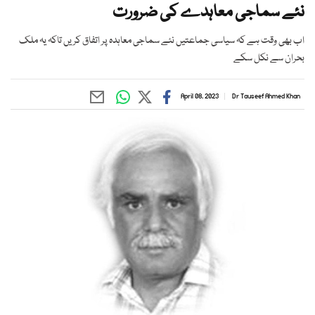
نئے سماجی معاہدے کی ضرورت
اب بھی وقت ہے کہ سیاسی جماعتیں نئے سماجی معاہدہ پر اتفاق کریں تاکہ یہ ملک
بحران سے نکل سکے
April 08, 2023
Dr Tauseef Ahmed Khan