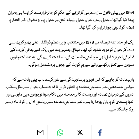
1954میں پہلی قانون ساز اسمبلی کو توڑنے کے حکم کو جائز قرار دے کر ایسا ہی بحران
پیدا کیا گیا تھا ۔ جنرل ایوب خان، جنرل ضیاء الحق اور جنرل پرویز مشرف کے اقتدار پر
قبضہ کو قانونی جواز فراہم کیا گیا تھا۔
ایک اور متنازعہ فیصلہ نے 1979میں منتخب وزیر اعظم ذوالفقار علی بھٹو کو پھانسی
دے کر بحران کو مزید شدید کیا تھا۔ میثاقِ جمہوریت میں ایک نئے وفاقی کورٹ کے
قیام کی تجویز شامل تھی جو آئینی مقدمات کی سماعت کرے گی۔ یہ عدالت چاروں
صوبوں سے تعلق رکھنے والے سپریم کورٹ کے ججوں پر مشتمل ہوگی۔
پارلیمنٹ کو چاہیے کہ اس تجویز پر سنجیدگی سے غور کرے۔ اب بھی وقت ہے کہ
سیاسی جماعتیں نئے سماجی معاہدہ پر اتفاق کریں تاکہ یہ ملک بحران سے نکل سکے۔
اداروں کے درمیان تصادم اور ریاست کا ہر معاملہ میں ناکام ہونا نوجوانوں میں مایوسی اور
انتہا پسندی کو پروان چڑھا رہا ہے۔ نئے سماجی معاہدہ سے ریاستی اداروں کو تصادم سے
روکا جاسکتا ہے۔