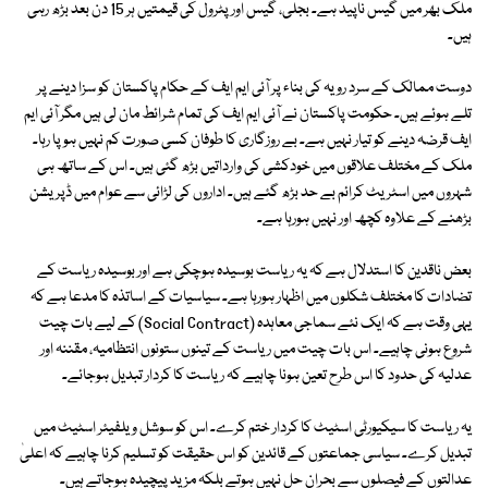
ملک بھر میں گیس ناپید ہے۔ بجلی، گیس اور پٹرول کی قیمتیں ہر 15 دن بعد بڑھ رہی
ہیں۔
دوست ممالک کے سرد رویہ کی بناء پر آئی ایم ایف کے حکام پاکستان کو سزا دینے پر
تلے ہوئے ہیں۔ حکومت پاکستان نے آئی ایم ایف کی تمام شرائط مان لی ہیں مگر آئی ایم
ایف قرضہ دینے کو تیار نہیں ہے۔ بے روزگاری کا طوفان کسی صورت کم نہیں ہو پا رہا۔
ملک کے مختلف علاقوں میں خودکشی کی وارداتیں بڑھ گئی ہیں۔ اس کے ساتھ ہی
شہروں میں اسٹریٹ کرائم بے حد بڑھ گئے ہیں۔ اداروں کی لڑائی سے عوام میں ڈپریشن
بڑھنے کے علاوہ کچھ اور نہیں ہورہا ہے۔
بعض ناقدین کا استدلال ہے کہ یہ ریاست بوسیدہ ہوچکی ہے اور بوسیدہ ریاست کے
تضادات کا مختلف شکلوں میں اظہار ہورہا ہے۔ سیاسیات کے اساتذہ کا مدعا ہے کہ
یہی وقت ہے کہ ایک نئے سماجی معاہدہ (Social Contract) کے لیے بات چیت
شروع ہونی چاہیے۔ اس بات چیت میں ریاست کے تینوں ستونوں انتظامیہ، مقننہ اور
عدلیہ کی حدود کا اس طرح تعین ہونا چاہیے کہ ریاست کا کردار تبدیل ہوجائے۔
یہ ریاست کا سیکیورٹی اسٹیٹ کا کردار ختم کرے۔ اس کو سوشل ویلفیئر اسٹیٹ میں
تبدیل کرے۔ سیاسی جماعتوں کے قائدین کو اس حقیقت کو تسلیم کرنا چاہیے کہ اعلیٰ
عدالتوں کے فیصلوں سے بحران حل نہیں ہوتے بلکہ مزید پیچیدہ ہوجاتے ہیں۔