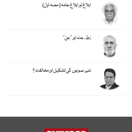
ابلاغ اور ابلاغِ عامہ (حصہ اول)
زط، جٹ اور ’’جن‘‘
نئے صوبوں کی تشکیل اور مخالفت ؟