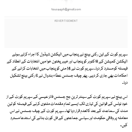
tauceeph@gmail.com
سپریم کورٹ کے تین رکنی بینچ نے پنجاب میں الیکشن شیڈول کا اجراء کرتے ہوئے
الیکشن کمیشن کے 8اکتوبر کو پنجاب اور خیبر پختون خوا میں انتخابات کے انعقاد کے
فیصلہ کو مسترد کر دیا۔ سپریم کورٹ نے 14 مئی کو پنجاب میں انتخابات کرانے کے
احکامات بھی جاری کر دیے ، پھر چیف جسٹس عطاء بندیال نے 6 رکنی بینچ تشکیل
دیا۔
اس بینچ نے سپریم کورٹ کے سینئر ترین جج جسٹس فائز عیسیٰ کے سپریم کورٹ کے از
خود نوٹس کے قوانین کی تیاری تک ایسے تمام مقدمات ملتوی کرنے کے فیصلہ کو تین
منٹ کی سماعت کے بعد کالعدم قرار دیا تھا۔ سپریم کورٹ کے چیف جسٹس نے اس
معاملہ پر وفاقی حکومت اور سیاسی جماعتوں کے فل کورٹ بنانے کی استدعا مسترد
کیں۔