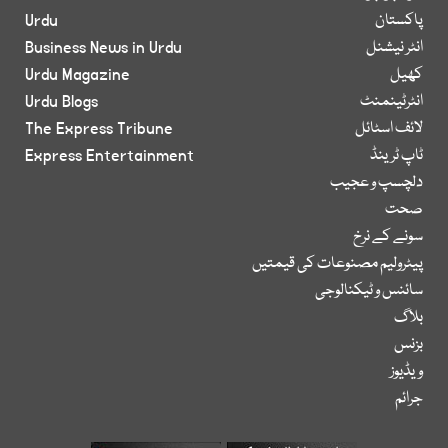
پاکستان
Urdu
انٹر نیشنل
Business News in Urdu
کھیل
Urdu Magazine
انٹرٹینمنٹ
Urdu Blogs
لائف اسٹائل
The Express Tribune
ٹاپ ٹرینڈ
Express Entertainment
دلچسپ و عجیب
صحت
سونے کے نرخ
پیٹرولیم مصنوعات کی قیمتیں
سائنس و ٹیکنالوجی
بلاگ
بزنس
ویڈیوز
جرائم