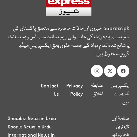
express.pk
خبروں اور حالات حاضرہ سے متعلق پاکستان کی
سب سے زیادہ وزٹ کی جانے والی ویب سائٹ ہے۔ اس ویب سائٹ
پر شائع شدہ تمام مواد کے جملہ حقوق بحق ایکسپریس میڈیا
گروپ محفوظ ہیں۔
ایکسپریس
ضابطہ
Privacy
Contact
کے بارے
اخلاق
Policy
Us
میں
صفحۂ اول
Showbiz News in Urdu
تازہ ترین
Sports News in Urdu
غزہ لہو لہو
International News in