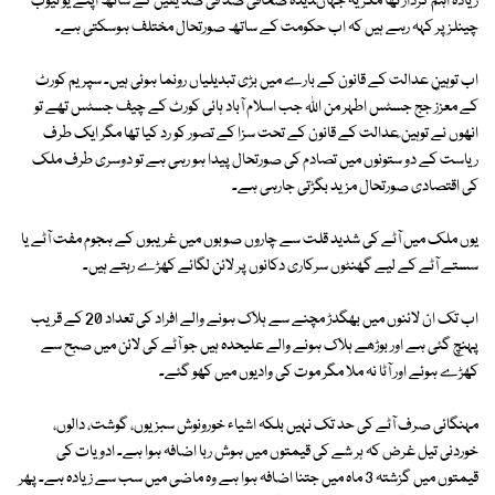
زیادہ اہم کردار تھا مگر یہ جہاںدیدہ صحافی صد فی صد یقین کے ساتھ اپنے یو ٹیوب
چینلز پر کہہ رہے ہیں کہ اب حکومت کے ساتھ صورتحال مختلف ہوسکتی ہے۔
اب توہینِ عدالت کے قانون کے بارے میں بڑی تبدیلیاں رونما ہوئی ہیں۔ سپریم کورٹ
کے معزز جج جسٹس اطہر من اﷲ جب اسلام آباد ہائی کورٹ کے چیف جسٹس تھے تو
انھوں نے توہین ِعدالت کے قانون کے تحت سزا کے تصور کو رد کیا تھا مگر ایک طرف
ریاست کے دو ستونوں میں تصادم کی صورتحال پیدا ہو رہی ہے تو دوسری طرف ملک
کی اقتصادی صورتحال مزید بگڑتی جارہی ہے۔
یوں ملک میں آٹے کی شدید قلت سے چاروں صوبوں میں غریبوں کے ہجوم مفت آٹے یا
سستے آٹے کے لیے گھنٹوں سرکاری دکانوں پر لائن لگائے کھڑے رہتے ہیں۔
اب تک ان لائنوں میں بھگدڑ مچنے سے ہلاک ہونے والے افراد کی تعداد 20 کے قریب
پہنچ گئی ہے اور بوڑھے ہلاک ہونے والے علیحدہ ہیں جو آٹے کی لائن میں صبح سے
کھڑے ہوئے اور آٹا نہ ملا مگر موت کی وادیوں میں کھو گئے۔
مہنگائی صرف آٹے کی حد تک نہیں بلکہ اشیاء خورونوش سبزیوں، گوشت، دالوں،
خوردنی تیل غرض کہ ہر شے کی قیمتوں میں ہوش ربا اضافہ ہوا ہے۔ ادویات کی
قیمتوں میں گزشتہ 3 ماہ میں جتنا اضافہ ہوا ہے وہ ماضی میں سب سے زیادہ ہے۔ پھر