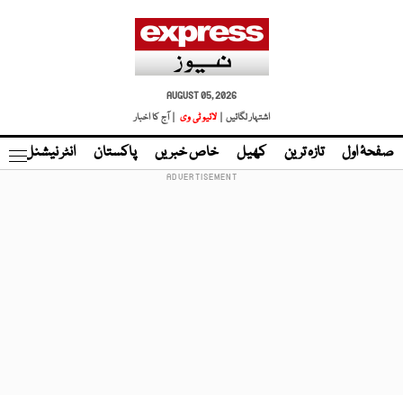
AUGUST 05, 2026
اشتہار لگائیں |
لائیو ٹی وی
| آج کا اخبار
صفحۂ اول
تازہ ترین
کھیل
خاص خبریں
پاکستان
انٹر نیشنل
ٹا