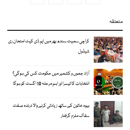
متعلقہ
کراچی سمیت سندھ بھر میں ایم ڈی کیٹ امتحان ری
شیڈول
آزاد جموں و کشمیر میں حکومت کس کی ہوگی؟
انتخابات کا تیسرا اور اہم مرحلہ 10 اگست کو ہوگا
بیوہ خاتون کے ساتھ زیادتی کرنے والا درندہ صفت
سفاک ملزم گرفتار