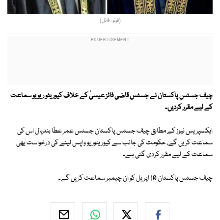
(فوٹو : فائل)
چیف جسٹس پاکستان نے جسٹس قاضی فائز عیسیٰ کے خلاف کیوریٹو ریویو سماعت
کے لیے مقرر کردیں۔
ایکسپریس نیوز کے مطابق چیف جسٹس پاکستان جسٹس عمر عطا بندیال اس کی
سماعت کریں گے، حکومت کی جانب سے کیوریٹوریو واپس لینے کی درخواست بھی
سماعت کے لیے مقرر کردی گئی ہے۔
چیف جسٹس پاکستان 10 اپریل کو ان چیمبر سماعت کریں گے۔