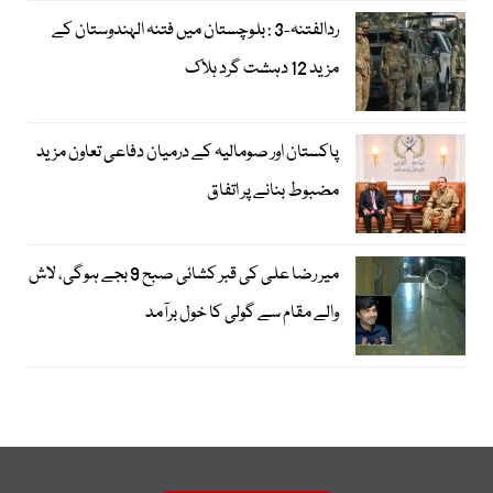
ردالفتنہ-3 : بلوچستان میں فتنہ الہندوستان کے
مزید 12 دہشت گرد ہلاک
پاکستان اور صومالیہ کے درمیان دفاعی تعاون مزید
مضبوط بنانے پر اتفاق
میر رضا علی کی قبر کشائی صبح 9 بجے ہوگی، لاش
والے مقام سے گولی کا خول برآمد