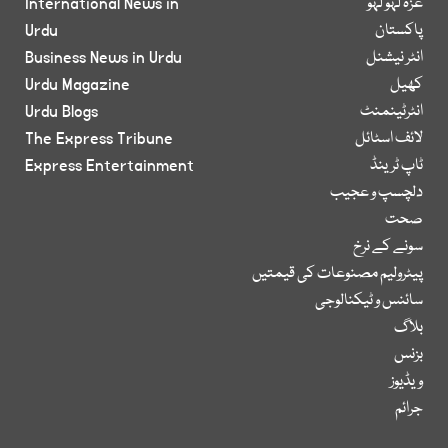
غزہ لہو لہو
International News in
پاکستان
Urdu
انٹر نیشنل
Business News in Urdu
کھیل
Urdu Magazine
انٹرٹینمنٹ
Urdu Blogs
لائف اسٹائل
The Express Tribune
ٹاپ ٹرینڈ
Express Entertainment
دلچسپ و عجیب
صحت
سونے کے نرخ
پیٹرولیم مصنوعات کی قیمتیں
سائنس و ٹیکنالوجی
بلاگ
بزنس
ویڈیوز
جرائم