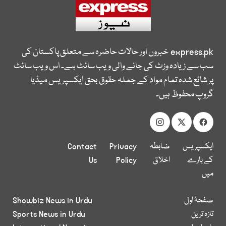
express.pk
خبروں اور حالات حاضرہ سے متعلق پاکستان کی
سب سے زیادہ وزٹ کی جانے والی ویب سائٹ ہے۔ اس ویب سائٹ
پر شائع شدہ تمام مواد کے جملہ حقوق بحق ایکسپریس میڈیا
گروپ محفوظ ہیں۔
ایکسپریس
ضابطہ
Privacy
Contact
کے بارے
اخلاق
Policy
Us
میں
صفحۂ اول
Showbiz News in Urdu
تازہ ترین
Sports News in Urdu