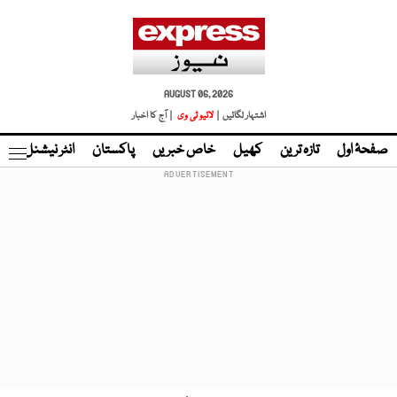
AUGUST 06, 2026
اشتہار لگائیں |
لائیو ٹی وی
| آج کا اخبار
صفحۂ اول
تازہ ترین
کھیل
خاص خبریں
پاکستان
انٹر نیشنل
ٹا