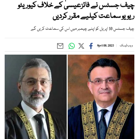
چیف جسٹس نے فائزعیسیٰ کے خلاف کیوریٹو
ریویو سماعت کیلیے مقرر کردیں
چیف جسٹس 10 اپریل کو اپنے چیمبر میں اس کی سماعت کریں گے
ویب ڈیسک
April 08, 2023