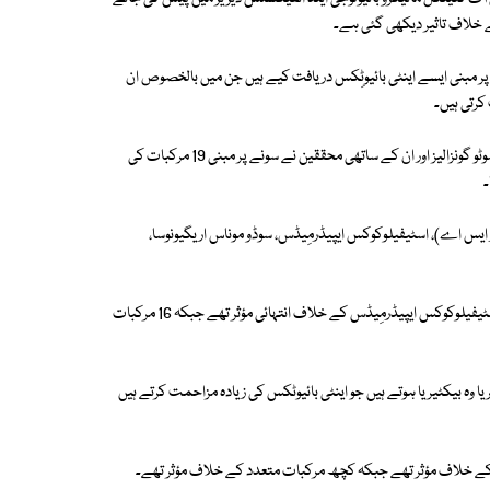
 خلاف تاثیر دیکھی گئی ہے۔
ر مبنی ایسے اینٹی بائیوٹِکس دریافت کیے ہیں جن میں بالخصوص ان
رتی ہیں۔
اسپین کے شہر بارسیلونا میں قائم بارسیلونا اِنسٹیٹیوٹ فار گلوبل ہیلتھ کی سارا سوٹو گونزالیز اور ان کے ساتھی محققین نے سونے پر مبنی 19 مرکبات کی
۔
 ایس اے)، اسٹیفیلوکوکس ایپیڈرمِیڈس، سوڈو موناس اریگیونوسا،
تحقیق میں معلوم ہوا کہ سونے سے بنے 84 فی صد مرکبات ایم آر ایس اے اور اسٹیفیلوکوکس ایپیڈرمِیڈس کے خلاف انتہائی مؤثر تھے جبکہ 16 مرکبات
یریا وہ بیکٹیریا ہوتے ہیں جو اینٹی بائیوٹکس کی زیادہ مزاحمت کرتے ہیں