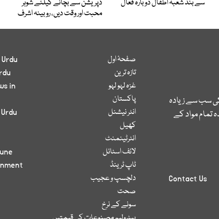
سے بند شعبہ اطفال دوبارہ فعال
ڈپریشن سے بچانے کیلئے شوہر
محبت اور وقت دیں، روبینہ اشرف
صفحۂ اول
 Urdu
تازہ ترین
rdu
غزہ لہو لہو
ws in
پاکستان
کی سب سے زیادہ
انٹر نیشنل
 Urdu
 تمام مواد کے
کھیل
انٹرٹینمنٹ
لائف اسٹائل
bune
ٹاپ ٹرینڈ
inment
دلچسپ و عجیب
Contact Us
صحت
سونے کے نرخ
پیٹرولیم مصنوعات کی قیمتیں