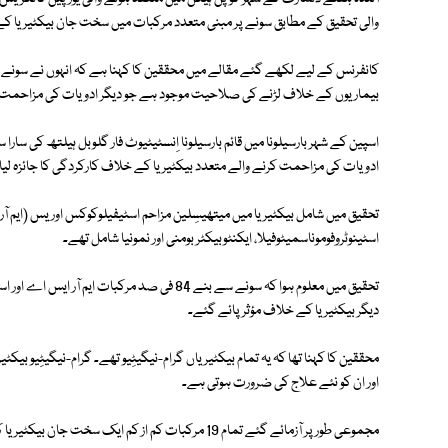
والی تحقیق کے مطابق سونے پر مبنی متعدد مرکبات میں سخت جان بیکٹیریا کے
کانفرنس کے لیے لکھے گئے مقالے میں محققین کا کہنا ہے کہ انہوں نے سونے پ
بیماریوں کے خلاف لڑنے کی صلاحیت موجود ہے جو دیگر ادویات کی مزاحمت ک
ادویات کی مزاحمت کرنے والے متعدد بیکٹیریا کے خلاف کارکردگی کا جائزہ لیا
تحقیق میں شامل بیکٹیریا میں میتھیسِلین مزاحم اسٹیفیلوکوکس اوریس (ایم آر
اسٹینوٹروفوموناسمیٹوفیلا، ایکنٹوبیکٹر بومنی اور نمونیا شامل تھے۔
دیگر بیکٹیریا کے خلاف مؤثر پائے گئے۔
محققین کا کہنا تھا کہ یہ تمام بیکٹیریاں گرام-نیگیٹِیو تھے۔ گرام-نیگیٹِیو بیکٹ
اور ان کو نئے علاج کی ضرورت ہوتی ہے۔
مجموعی طور پر آزمائے گئے تمام 19 مرکبات کم از کم ایک سخت جان بیکٹیریا کے خلاف مؤثر تھے جبکہ کچھ مرکبات متعدد کے خلاف مؤثر تھے۔