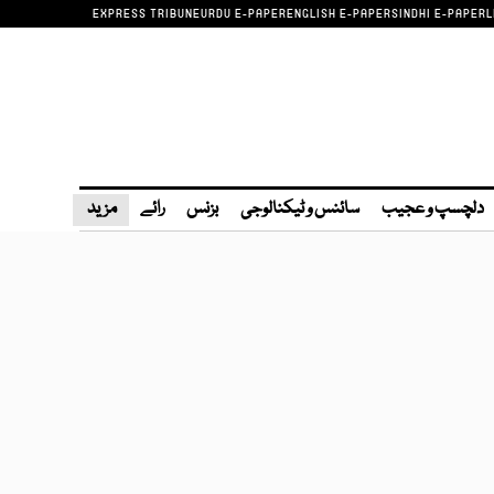
EXPRESS TRIBUNE
URDU E-PAPER
ENGLISH E-PAPER
SINDHI E-PAPER
L
دلچسپ و عجیب
سائنس و ٹیکنالوجی
بزنس
رائے
مزید