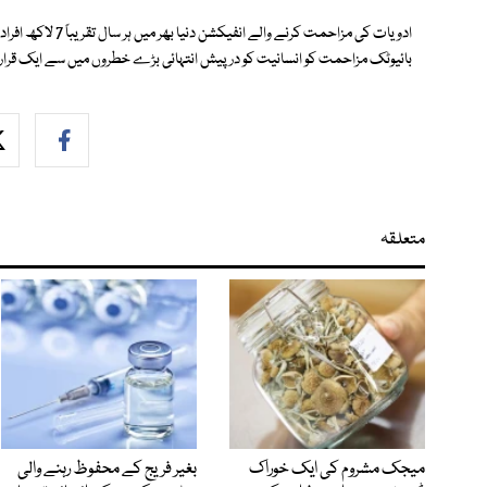
ادویات کی مزاحمت ک
بائیوٹک مزاحمت کو انسانیت کو درپیش انتہائی بڑے خطروں میں سے ایک قرار 
متعلقہ
میجک مشروم کی ایک خوراک
بغیر فریج کے محفوظ رہنے والی