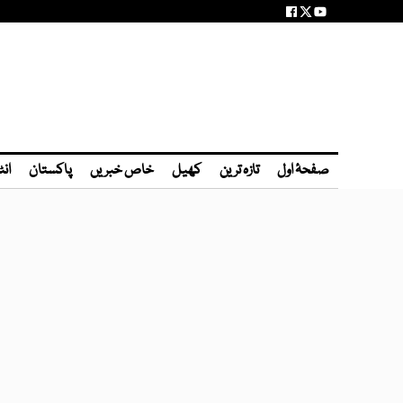
صفحۂ اول
تازہ ترین
کھیل
خاص خبریں
پاکستان
انٹ