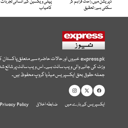
ڈپریشن میں راحت فراہم کر
پہلی ویکسین کے انسانی تجربات
سکتی ہے: تحقیق
کامیاب
express.pk
خبروں اور حالات حاضرہ سے متعلق پاکستان 
وزٹ کی جانے والی ویب سائٹ ہے۔ اس ویب سائٹ پر شائع شدہ
جملہ حقوق بحق ایکسپریس میڈیا گروپ محفوظ ہیں۔
ایکسپریس کے بارے میں
ضابطہ اخلاق
Privacy Policy