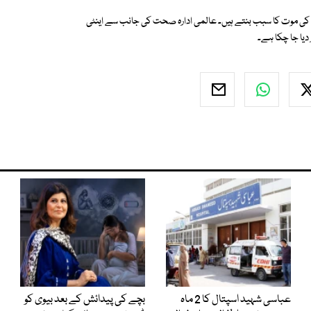
رنے والے انفیکشن دنیا بھر میں ہر سال تقریباً 7 لاکھ افراد کی موت کا سبب بنتے ہیں۔ عالمی ادارہ صحت کی جانب سے اینٹی
دیا جا چکا ہے۔
عباسی شہید اسپتال کا 2 ماہ
بچے کی پیدائش کے بعد بیوی کو