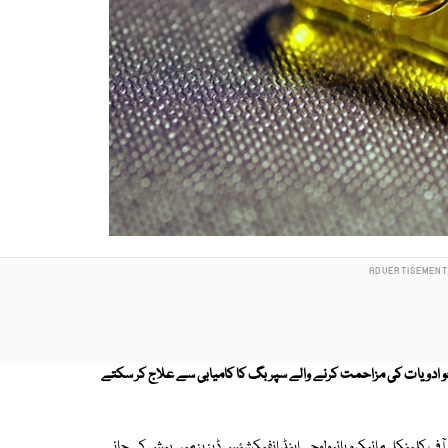
کی گئی ہے جو ادویات کی مزاحمت کرنے والے سپر بگ کا کامیابی سے علاج کر سکتے
آف کلینکل مائیکرو بائیولوجی اینڈ انفیکشئس ڈیزیز میں پیش کی جانے