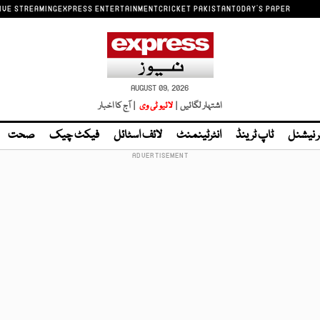
IVE STREAMING
EXPRESS ENTERTAINMENT
CRICKET PAKISTAN
TODAY'S PAPER
AUGUST 09, 2026
اشتہار لگائیں |
لائیو ٹی وی
| آج کا اخبار
ر نیشنل
ٹاپ ٹرینڈ
انٹرٹینمنٹ
لائف اسٹائل
فیکٹ چیک
صحت