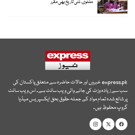
ملتوی، نئی تاریخ بھی مقرر
express.pk
خبروں اور حالات حاضرہ سے متعلق پاکستان کی
سب سے زیادہ وزٹ کی جانے والی ویب سائٹ ہے۔ اس ویب سائٹ
پر شائع شدہ تمام مواد کے جملہ حقوق بحق ایکسپریس میڈیا
گروپ محفوظ ہیں۔