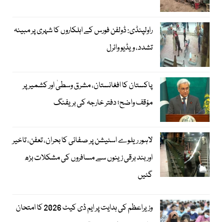
راولپنڈی: ڈولفن فورس کے اہلکاروں کا شہری پر مبینہ
تشدد، ویڈیو وائرل
پاکستان کا افغانستان، مشرق وسطیٰ اور کشمیر پر
مؤقف واضح؛ دفتر خارجہ کی بریفنگ
لاہور ریلوے اسٹیشن پر صفائی کا بحران، تعفن، تاخیر
اور بند برقی زینوں سے مسافروں کی مشکلات بڑھ
گئیں
وزیراعظم کی ہدایت پر ایم ڈی کیٹ 2026 کا امتحان