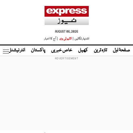
AUGUST 06, 2026
اشتہار لگائیں |
لائیو ٹی وی
| آج کا اخبار
صفحۂ اول
تازہ ترین
کھیل
خاص خبریں
پاکستان
انٹر نیشنل
ٹا