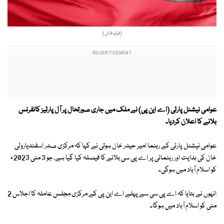
(فوٹو فائل)
عوامی نیشنل پارٹی (اے این پی) نے ملک میں جاری صورتحال پر آل پارٹیز کانفرنس
بلانے کا اعلان کردیا۔
عوامی نیشنل پارٹی کے رہنما امیر حیدر خان ہوتی نے کہا کہ مرکزی صدر اسفندیارولی
خان کی ہدایت اور رہنمائی پر اے پی سی بلانے کا فیصلہ کیا گیا ہے، جو 3 مئی 2023ء
کو اسلام آباد میں ہوگی۔
انہوں نے بتایا کہ اے پی سی سے پہلے اے این پی کے مرکزی مجلس عاملہ کا اجلاس 2
مئی کو اسلام آباد میں ہوگا۔