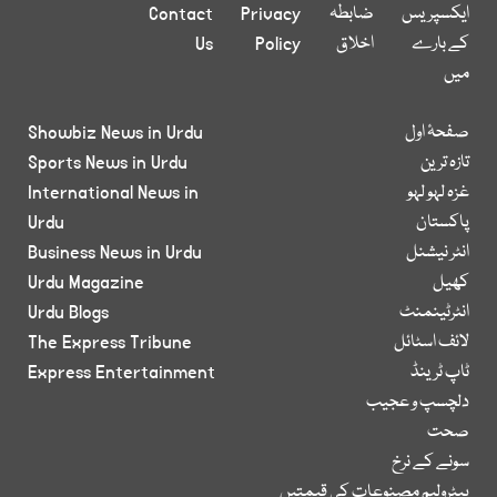
ایکسپریس
ضابطہ
Privacy
Contact
کے بارے
اخلاق
Policy
Us
میں
صفحۂ اول
Showbiz News in Urdu
تازہ ترین
Sports News in Urdu
غزہ لہو لہو
International News in
پاکستان
Urdu
انٹر نیشنل
Business News in Urdu
کھیل
Urdu Magazine
انٹرٹینمنٹ
Urdu Blogs
لائف اسٹائل
The Express Tribune
ٹاپ ٹرینڈ
Express Entertainment
دلچسپ و عجیب
صحت
سونے کے نرخ
پیٹرولیم مصنوعات کی قیمتیں