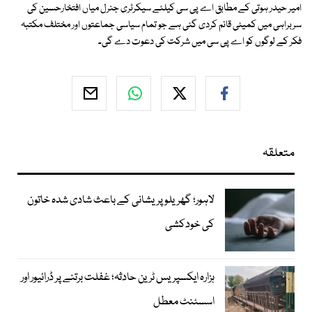
امیر حیدر ہوتی کے مطابق اے پی سی کیلئے سیکرٹری جنرل میاں افتخارحسین کی
سربراہی میں کمیٹی قائم کردی گئی ہے جو تمام سیاسی جماعتوں اور مختلف مکتبہ
فکر کے لوگوں کو اے پی سی میں شرکت کی دعوت دے گی۔
متعلقہ
لاہور؛ گھریلو پریشانی کے باعث شادی شدہ خاتون
کی خودکشی
ہزارہ ایکسپریس ٹرین حادثہ؛ غفلت برتنے پر ڈرائیور اور
اسسٹنٹ معطل