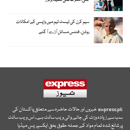
گئی، مگر عالمی تنقید برقرار
سیم کرن کی ٹیسٹ ٹیم میں واپسی کے امکانات
روشن، فٹنس مسائل آڑے آ گئے
express.pk
خبروں اور حالات حاضرہ سے متعلق پاکستان کی
سب سے زیادہ وزٹ کی جانے والی ویب سائٹ ہے۔ اس ویب سائٹ
پر شائع شدہ تمام مواد کے جملہ حقوق بحق ایکسپریس میڈیا