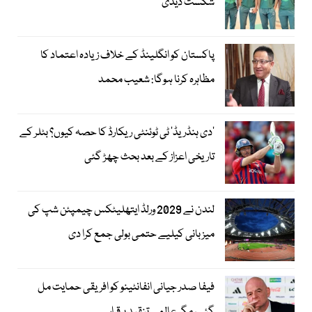
شکست دیدی
پاکستان کو انگلینڈ کے خلاف زیادہ اعتماد کا
مظاہرہ کرنا ہوگا: شعیب محمد
’دی ہنڈریڈ‘ ٹی ٹوئنٹی ریکارڈ کا حصہ کیوں؟ بٹلر کے
تاریخی اعزاز کے بعد بحث چھڑ گئی
لندن نے 2029 ورلڈ ایتھلیٹکس چیمپئن شپ کی
میزبانی کیلیے حتمی بولی جمع کرا دی
فیفا صدر جیانی انفانٹینو کو افریقی حمایت مل