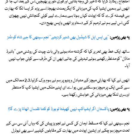
احتجاج ریکارڈ کرایا کہ تاخیر کی وجہ بتائیں اور فوری طور پر بھیجیں،اس کے بعد اب جا کر
انھوں نے ہمیں ایشیا کپ کی میزبانی کا ایگریمنٹ بھیجا،اسے پڑھ کر ایسا لگا کہ بھارت
ہی فیصلہ کرے گا کہ ایونٹ کہاں ہونا ہے،ہمارے لیے کوئی گنجائش نہیں چھوڑی
گئی،اس لیے ہم نے ترمیم کر کے دستاویز انھیں واپس بھیج دی۔
یہ بھی پڑھیں:
''پی ایس ایل کا شیڈول بھی شئیر کردیتے'' نجم سیٹھی کا جے شاہ کو طنز
ساتھ ایک خط بھی تحریر کیا کہ گزشتہ ماہ ہونے والی بات چیت کی روشنی میں ''ہائبرڈ
ماڈل''کو مدنظر رکھتے ہوئے تبدیلی کی جائے،ابھی ان کی طرف سے کوئی جواب نہیں
آیا۔
انھوں نے کہا کہ بھارتی میچز کے متبادل وینیو پر ہم نے ہوم ورک کرلیا،2،3 ممالک میں
سے کسی ایک پر میچز ہو سکتے ہیں، یو اے ای اپنے ملک میں ایشیا کپ کا منتظر
اورسری لنکا بھی میزبانی کی خواہش رکھتا ہے۔
یہ بھی پڑھیں:
پاکستان اگر ایشیاکپ نہیں کھیلتا تو بورڈ کو کتنا نقصان اٹھانا پڑے گا؟
نجم سیٹھی نے کہا کہ مسقط اومان کی کسی نے تجویز پیش کی کہ وہاں آئی سی سی کے
تحت میچز ہو چکے اور ایشین ایونٹ میں بھارت کے مقابلوں کیلیے اسے بھی نیوٹرل