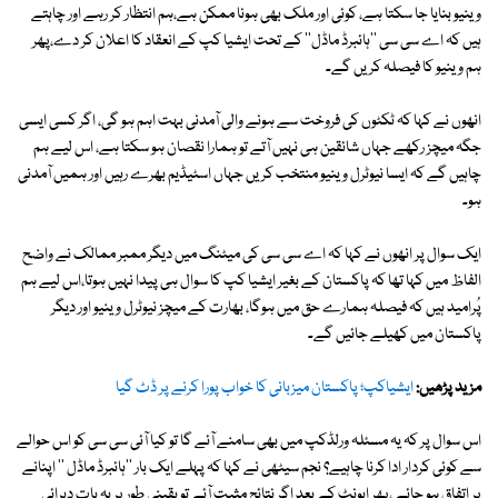
وینیو بنایا جا سکتا ہے، کوئی اور ملک بھی ہونا ممکن ہے،ہم انتظار کر رہے اور چاہتے
ہیں کہ اے سی سی ''ہائبرڈ ماڈل'' کے تحت ایشیا کپ کے انعقاد کا اعلان کر دے،پھر
ہم وینیو کا فیصلہ کریں گے۔
انھوں نے کہا کہ ٹکٹوں کی فروخت سے ہونے والی آمدنی بہت اہم ہو گی، اگر کسی ایسی
جگہ میچز رکھے جہاں شائقین ہی نہیں آتے تو ہمارا نقصان ہو سکتا ہے، اس لیے ہم
چاہیں گے کہ ایسا نیوٹرل وینیو منتخب کریں جہاں اسٹیڈیم بھرے رہیں اور ہمیں آمدنی
ہو۔
ایک سوال پر انھوں نے کہا کہ اے سی سی کی میٹنگ میں دیگر ممبر ممالک نے واضح
الفاظ میں کہا تھا کہ پاکستان کے بغیر ایشیا کپ کا سوال ہی پیدا نہیں ہوتا،اس لیے ہم
پُرامید ہیں کہ فیصلہ ہمارے حق میں ہوگا، بھارت کے میچز نیوٹرل وینیو اور دیگر
پاکستان میں کھیلے جائیں گے۔
مزید پڑھیں:
ایشیاکپ؛ پاکستان میزبانی کا خواب پورا کرنے پر ڈٹ گیا
اس سوال پر کہ یہ مسئلہ ورلڈکپ میں بھی سامنے آئے گا تو کیا آئی سی سی کو اس حوالے
سے کوئی کردار ادا کرنا چاہیے؟ نجم سیٹھی نے کہا کہ پہلے ایک بار ''ہائبرڈ ماڈل '' اپنانے
پر اتفاق ہو جائے ،پھر ایونٹ کے بعد اگر نتائج مثبت آئے تو یقینی طور پر یہ بات دہرائی