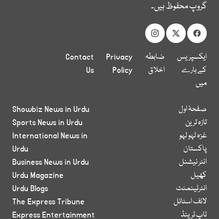
گروپ محفوظ ہیں۔
ایکسپریس
ضابطہ
Privacy
Contact
کے بارے
اخلاق
Policy
Us
میں
صفحۂ اول
Showbiz News in Urdu
تازہ ترین
Sports News in Urdu
غزہ لہو لہو
International News in
پاکستان
Urdu
انٹر نیشنل
Business News in Urdu
کھیل
Urdu Magazine
انٹرٹینمنٹ
Urdu Blogs
لائف اسٹائل
The Express Tribune
ٹاپ ٹرینڈ
Express Entertainment