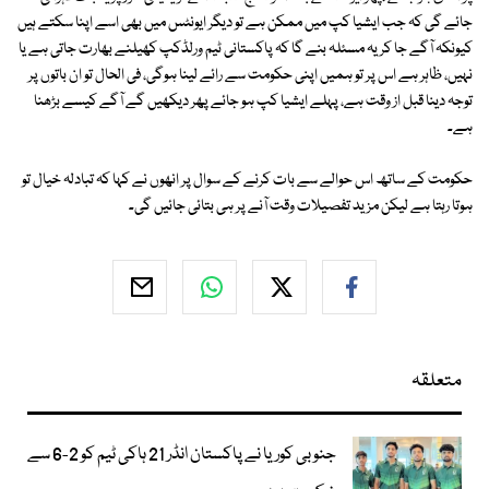
جائے گی کہ جب ایشیا کپ میں ممکن ہے تو دیگر ایونٹس میں بھی اسے اپنا سکتے ہیں
کیونکہ آگے جا کر یہ مسئلہ بنے گا کہ پاکستانی ٹیم ورلڈکپ کھیلنے بھارت جاتی ہے یا
نہیں، ظاہر ہے اس پر تو ہمیں اپنی حکومت سے رائے لینا ہوگی، فی الحال تو ان باتوں پر
توجہ دینا قبل از وقت ہے، پہلے ایشیا کپ ہو جائے پھر دیکھیں گے آگے کیسے بڑھنا
ہے۔
حکومت کے ساتھ اس حوالے سے بات کرنے کے سوال پر انھوں نے کہا کہ تبادلہ خیال تو
ہوتا رہتا ہے لیکن مزید تفصیلات وقت آنے پر ہی بتائی جائیں گی۔
متعلقہ
جنوبی کوریا نے پاکستان انڈر 21 ہاکی ٹیم کو 2-6 سے