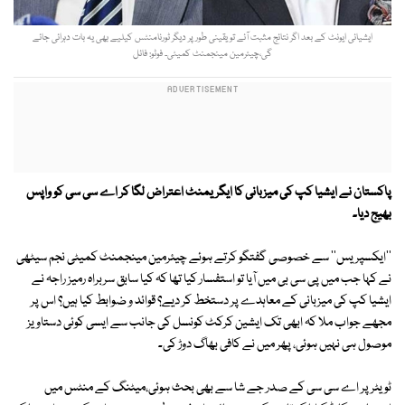
ایشیائی ایونٹ کے بعد اگر نتائج مثبت آئے تو یقینی طور پر دیگر ٹورنامنٹس کیلیے بھی یہ بات دہرائی جائے
گی،چیئرمین مینجمنٹ کمیٹی۔ فوٹو: فائل
پاکستان نے ایشیا کپ کی میزبانی کا ایگریمنٹ اعتراض لگا کر اے سی سی کو واپس
بھیج دیا۔
''ایکسپریس'' سے خصوصی گفتگو کرتے ہوئے چیئرمین مینجمنٹ کمیٹی نجم سیٹھی
نے کہا جب میں پی سی بی میں آیا تو استفسار کیا تھا کہ کیا سابق سربراہ رمیز راجہ نے
ایشیا کپ کی میزبانی کے معاہدے پر دستخط کر دیے؟ قوائد و ضوابط کیا ہیں؟ اس پر
مجھے جواب ملا کہ ابھی تک ایشین کرکٹ کونسل کی جانب سے ایسی کوئی دستاویز
موصول ہی نہیں ہوئی، پھر میں نے کافی بھاگ دوڑ کی۔
ٹویٹر پر اے سی سی کے صدر جے شا سے بھی بحث ہوئی،میٹنگ کے منٹس میں