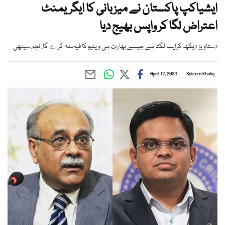
ایشیاکپ پاکستان نے میزبانی کا ایگریمنٹ
اعتراض لگا کر واپس بھیج دیا
دستاویز دیکھ کرایسا لگتا ہے جیسے بھارت ہی وینیو کا فیصلہ کرے گا، نجم سیٹھی
April 12, 2023
Saleem Khaliq