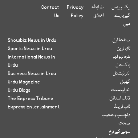
ایکسپریس
ضابطہ
Privacy
Contact
کے بارے
اخلاق
Policy
Us
میں
صفحۂ اول
Showbiz News in Urdu
تازہ ترین
Sports News in Urdu
غزہ لہو لہو
International News in
پاکستان
Urdu
انٹر نیشنل
Business News in Urdu
کھیل
Urdu Magazine
انٹرٹینمنٹ
Urdu Blogs
لائف اسٹائل
The Express Tribune
ٹاپ ٹرینڈ
Express Entertainment
دلچسپ و عجیب
صحت
سونے کے نرخ