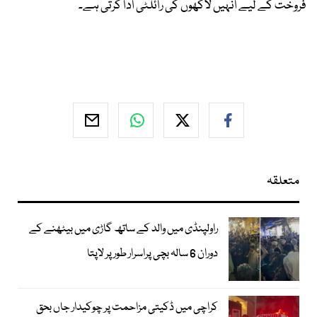
فروخت کے لیے انہیں لاکھوں کی رائلٹی ادا کرتی ہے۔
متعلقہ
راولپنڈی میں والد کے ساتھ گاڑی میں بیٹھنے کے
دوران 6 سالہ بچی پراسرار طور پر لاپتا
کراچی میں ڈکیتی مزاحمت پر چوکیدار جاں بحق