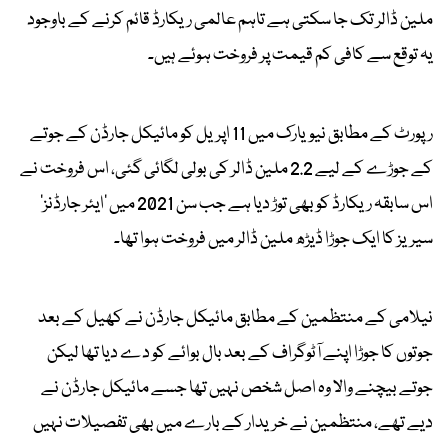
ملین ڈالر تک جا سکتی ہے تاہم عالمی ریکارڈ قائم کرنے کے باوجود
یہ توقع سے کافی کم قیمت پر فروخت ہوئے ہیں۔
رپورٹ کے مطابق نیویارک میں 11 اپریل کو مائیکل جارڈن کے جوتے
کے جوڑے کے لیے 2.2 ملین ڈالر کی بولی لگائی گئی، اس فروخت نے
اس سابقہ ریکارڈ کو بھی توڑ دیا ہے جب سن 2021 میں 'ایئر جارڈنز'
سیریز کا ایک جوڑا ڈیڑھ ملین ڈالر میں فروخت ہوا تھا۔
نیلامی کے منتظمین کے مطابق مائیکل جارڈن نے کھیل کے بعد
جوتوں کا جوڑا اپنے آٹوگراف کے بعد بال بوائے کو دے دیا تھا لیکن
جوتے بیچنے والا وہ اصل شخص نہیں تھا جسے مائیکل جارڈن نے
دیے تھے، منتظمین نے خریدار کے بارے میں بھی تفصیلات نہیں