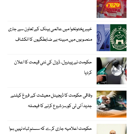
خیبرپختونخوا میں عالمی بینک کے تعاون سے جاری
منصوبوں میں مبینہ بے ضابطگیوں کا انکشاف
حکومت نے پیٹرول، ڈیزل کی نئی قیمت کا اعلان
کردیا
وفاقی حکومت کا ڈیجیٹل معیشت کے فروغ کیلئے
جدید آئی ٹی کورسز شروع کرنے کا فیصلہ
حکومت اعلامیہ جاری کرے کہ سسٹم تباہ نہیں ہوا