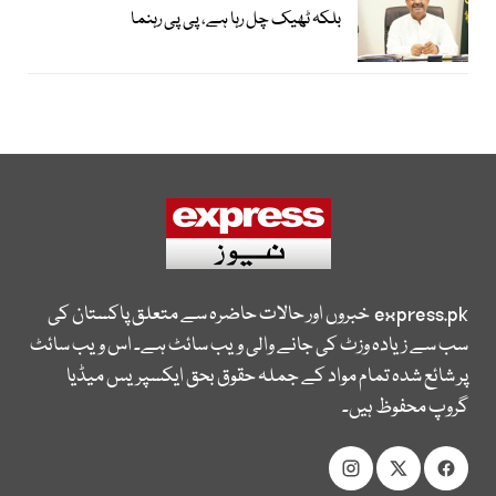
بلکہ ٹھیک چل رہا ہے، پی پی رہنما
express.pk
خبروں اور حالات حاضرہ سے متعلق پاکستان کی
سب سے زیادہ وزٹ کی جانے والی ویب سائٹ ہے۔ اس ویب سائٹ
پر شائع شدہ تمام مواد کے جملہ حقوق بحق ایکسپریس میڈیا
گروپ محفوظ ہیں۔