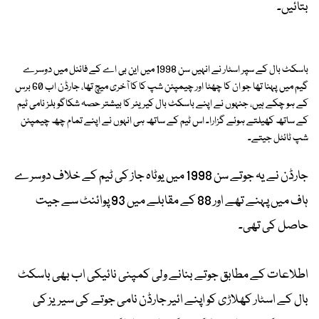
بتائیں۔
باسکٹ بال کے سپر اسٹار نے انہیں سن 1998 میں این بی اے کے فائنل میں دوسرے
گیم میں پہنا تھا جو ان کا چھٹا اور چیمپئن شپ کا کا آخری میچ تھا، جارڈن اب 60 برس
کے ہو چکے ہیں، جنہوں نے اپنے باسکٹ بال کیریئر کا بیشتر حصہ شکاگو بلز نامی ٹیم
کے ساتھ کھیلتے ہوئے گزارا۔ اس ٹیم کے ساتھ ہی انہوں نے اپنے تمام چھ چیمپئن
شپ ٹائٹل جیتے۔
جارڈن نے یہ جوتے سن 1998 میں یوٹاہ جاز کی ٹیم کے خلاف دوسرے
ہاف میں پہنے تھے اور 88 کے مقابلے میں 93 پوائنٹ سے جیت
حاصل کی تھی۔
اطلاعات کے مطابق جوتے بنانے ولی کمپنی نائیکی اب بھی باسکٹ
بال کے اسٹار کھلاڑی کو اپنے ائیر جارڈن نامی جوتے کی سیریز کی