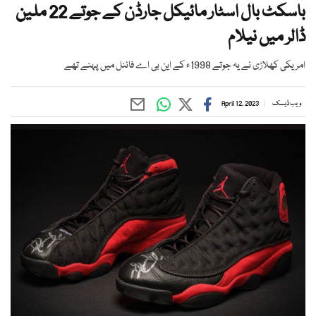
باسکٹ بال اسٹار مائیکل جارڈن کے جوتے 22 ملین
ڈالر میں نیلام
امریکی کھلاڑی نے یہ جوتے 1998ء کے این بی اے فائنل میں پہنے تھے
ویب ڈیسک
April 12, 2023