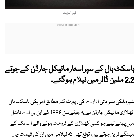
فوٹو: انٹرنیٹ
باسکٹ بال کے سپر اسٹار مائیکل جارڈن کے جوتے
2.2 ملین ڈالر میں نیلام ہوگئے۔
غیرملکی نشریاتی ادارے کی رپورٹ کے مطابق امریکی باسکٹ بال
کھلاڑی مائیکل جارڈن نے یہ جوتے سن 1998 کے این بی اے فائنل
میں پہنے تھے جو کسی کھلاڑی کے فروخت ہونے والے اب تک کے
مہنگے ترین جوتے ہیں، توقع تھی کہ نیلامی میں ان کی قیمت چار