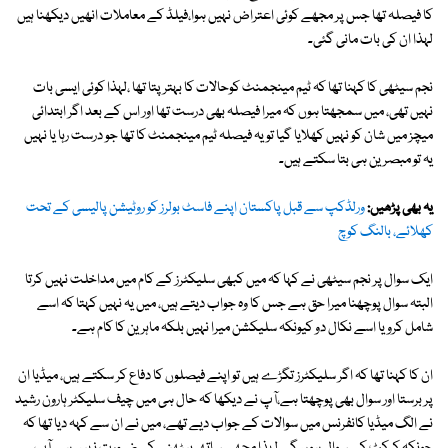
کا فیصلہ تھا جس پر مجھے کوئی اعتراض نہیں ہوا،فیلڈ کے معاملات انھیں دیکھنا ہیں
لہذا ان کی بات مانی گئی۔
نجم سیٹھی کا کہنا تھا کہ ٹیم مینجمنٹ کوحالات کا بہتر پتا تھا ،لہذا کوئی ایسی بات
نہیں تھی، میں سمجھتا ہوں کہ میرا فیصلہ بھی درست تھا اور اس کے بعد اگر ابتدائی
میچز میں شان کو نہیں کھلایا گیا تو یہ فیصلہ ٹیم مینجمنٹ کا تھا جو درست رہا یا نہیں
یہ تو مبصرین ہی بتا سکتے ہیں۔
یہ بھی پڑھیں:
ورلڈکپ سے قبل پاکستان اپنے فاسٹ بولرز کو روٹیشن پالیسی کے تحت
کھلائے، بالنگ کوچ
ایک سوال پر نجم سیٹھی نے کہا کہ میں کبھی سلیکٹرز کے کام میں مداخلت نہیں کرتا
البتہ سوال پوچھنا میرا حق ہے جس کا وہ جواب دیتے ہیں، میں یہ نہیں کہتا کہ اسے
شامل کرو یا اسے نکال دو کیونکہ سلیکشن میرا نہیں بلکہ ماہرین کا کام ہے۔
ان کا کہنا تھا کہ اگر سلیکٹرز تگڑے ہیں تو اپنے فیصلوں کا دفاع کر سکتے ہیں، میڈیا ان
پر برستا اور سوال بھی پوچھتا ہے،آپ نے دیکھا کہ حال ہی میں چیف سلیکٹر ہارون رشید
نے الگ میڈیا کانفرنس میں سوالات کے جواب دیے تھے، میں نے ان سے کہہ دیا تھا کہ