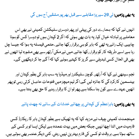
قسم کی رائے رکھتے تھے۔
یہ بھی پڑھیں:
ٹی 20 سیریز؛ مقابلے سے قبل بھرپور مشقیں آج ہوں گی
انہوں نے کہا کہ ہمارے دور کی پہلی اور پھر دوسری سلیکشن کمیٹی نے بھی اس
معاملے پر تبادلہ خیال کیا، یہ بات بھی ہوئی کہ اگر 2 کپتان ہوں تو دوسرا کس کو ہونا
چاہیے، ایک رائے یہ تھی کہ بابر کو ہی برقرار رکھا جائے ،حتمی فیصلہ یہ ہوا کہ جیسا چل
رہا ہے اسے طریقہ کار کو برقرار رکھا جائے، میں نے مکی آرتھر سے بھی مشورہ لیا انھوں نے
بھی فی الحال کسی تبدیلی سے گریز کا کہتے ہوئے کہا کہ آگے جا کر دیکھیں گے۔
نجم سیٹھی نے کہا کہ آرتھر، کوچز، سلیکٹرز اور میڈیا یہ سب بابر کی بطور کپتان اور
بیٹسمین کارکردگی کا جائزہ لیں گے،اگر ٹیم میچز میں فتوحات حاصل کرتی رہی تو پھر
انھیں عہدے سے کون ہٹا سکتا ہے،پھر تو ان کا برقرار رہنے کا حق بھی بنتا ہے۔
یہ بھی پڑھیں:
بابراعظم کی کپتانی پر چھائے خدشات کے سائے نہ چھٹ پائے
مینجمنٹ کمیٹی چیف نے مزید کہا کہ یہ ٹھیک ہے بطور کپتان بابر کا ریکارڈ کسی
فارمیٹ میں اتنا اچھا نہیں جبکہ بعض میں بہت عمدہ ہے لیکن ایسا تو ہر کسی کے
ساتھ ہوتا ہے، ہر وقت تو کسی کی فارم بہترین نہیں رہتی، کئی دیگر عنصر بھی ہوتے ہیں،