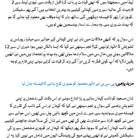
لہذا میں سمجھتا ہوں کہ ابھی قیادت پر بات کرنا قبل از وقت ہے، نیوزی لینڈ سے 2
فارمیٹ کی حالیہ سیریز میں کپتانی کیلیے وہ بہترین انتخاب ہیں،آگے پھر سلیکٹرز
،کوچز اور آرتھر کا فیصلہ دیکھیں گے، ساتھ بابر کا اپنا موقف بھی معلوم کیا جائے گا جو
کہ بہت ضروری ہے، وہ ہمارے اسٹار بیٹسمین بھی تو ہیں۔
اس سوال پر کہ کبھی ملاقات میں بابر نے اپنی کپتانی کے حوالے سے میڈیا رپورٹس پر
تشویش کا اظہار تو نہیں کیا؟ نجم سیٹھی نے کہا کہ ایسا بالکل نہیں ہوا، میری ان سے 1،2
ملاقاتیں ہوئی ہیں،حال ہی میں سلام دعا ہوئی تھی، وہ بہت پُراعتماد ہیں،میں نے انھیں
یقین دلایا کہ آپ کوئی فکر نہ کریں اور آگے بڑھ کر قیادت کرتے ہوئے اپنی فارم پر توجہ
دیں۔
مزید پڑھیں:
پی سی بی نے اظہر محمود کو عبوری کوچ بنانے کا فیصلہ بدل لیا
شان مسعود کو نائب کپتان بنانے پر بڑا تنازع ہونے اور اس وقت کے ردعمل پر اپنی
تشویش بڑھنے کے سوال پر نجم سیٹھی نے کہا کہ کپتان اور اس کے نائب کی تقرری کا
فیصلہ میری صوابدید ہے، میرے ذہن میں کچھ باتیں چل رہی تھیں، اس حوالے سے
میں نے کچھ افراد سے مشاورت بھی کی تھی، میں نے شان کی صلاحیت جانچنے کیلیے
بطور نائب کپتان آزمانے کا سوچا، مگر پھر دیکھا کہ کپتان اور کوچز پر مشتمل سیریز کی
سلیکشن کمیٹی نے تو انھیں پہلے میچ کی پلیئنگ الیون میں شامل ہی نہیں کیا، یہ ان