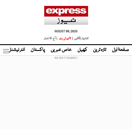
AUGUST 08, 2026
اشتہار لگائیں |
لائیو ٹی وی
| آج کا اخبار
صفحۂ اول
تازہ ترین
کھیل
خاص خبریں
پاکستان
انٹر نیشنل
ٹا