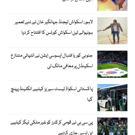
لاہور: اسکواش لیجنڈ جہانگیر خان نے نئے تعمیر
ہونیوالے تین اسکواش کورٹس کا افتتاح کر دیا
جنوبی کوریا فٹبال ایسوسی ایشن نے انتہائی متنازع
اسکینڈل پر معافی مانگ لی
پاکستانی اسکواڈ ٹیسٹ سیریز کیلیے انگلینڈ پہنچ
گیا
پی سی بی نے قومی کرکٹرز کو غیر ملکی لیگز کیلیے
این او سی جاری کردیے