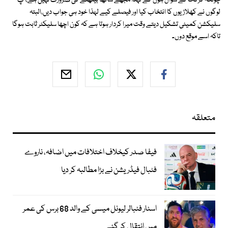
چونکہ کرکٹ کے سوال ہوں گے لہذا مجھے ساتھ بیٹھنے کی ضرورت نہیں ہے،آپ
لوگوں نے کھلاڑیوں کا انتخاب کیا اور فیصلے کیے لہذا خود ہی جواب دیں،البتہ
سلیکشن کمیٹی تشکیل دیتے وقت میرا کردار ہوتا ہے کہ کون اچھا سلیکٹر ثابت ہوگا
تاکہ اسے موقع دوں۔
متعلقہ
فیفا صدر کیخلاف اختلافات میں اضافہ، ناروے
فٹبال فیڈریشن نے بڑا مطالبہ کر دیا
اسٹار فٹبالر لیونل میسی کے والد 68 برس کی عمر
میں انتقال کر گئے