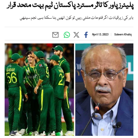
پلیئرز پاور کا تاثر مسترد پاکستان ٹیم بہت متحد قرار
بابر کی زیرقیادت اگر فتوحات ملتی رہیں تو کون انھیں ہٹا سکتا ہے، نجم سیٹھی
April 13, 2023
Saleem Khaliq