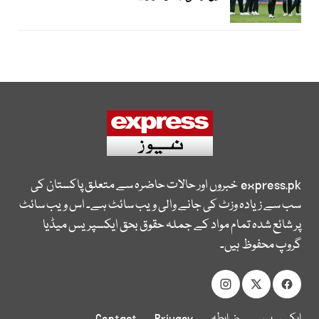
express.pk
خبروں اور حالات حاضرہ سے متعلق پاکستان کی
سب سے زیادہ وزٹ کی جانے والی ویب سائٹ ہے۔ اس ویب سائٹ
پر شائع شدہ تمام مواد کے جملہ حقوق بحق ایکسپریس میڈیا
گروپ محفوظ ہیں۔