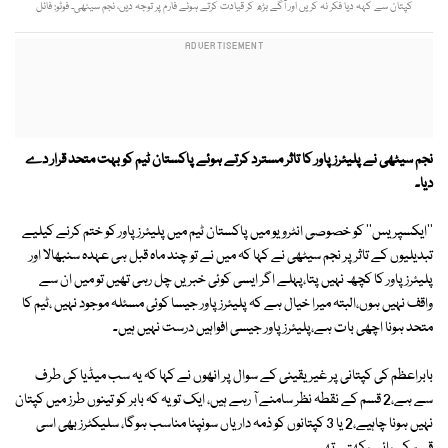
کپتان سے کہہ دیا فکر نہ کریں اور آگے بڑھ کر قیادت کرتے ہوئے فارم پر توجہ دیں، نجم سیٹھی۔ فوٹو: فائل
نجم سیٹھی نے پلیئرز پاور کا تاثر مسترد کرتے ہوئے پاکستان ٹیم کو بہت متحد قرار دے
دیا۔
''ایکسپریس'' کو خصوصی انٹرویو میں پاکستان ٹیم میں پلیئرز پاور کو ختم کرنے کیلیے
تبدیلیوں کے تاثر پر نجم سیٹھی نے کہا کہ میں نے تو چند ماہ قبل ہی عہدہ سنبھالا اور
پلیئرز پاور کا کچھ نہیں پتا،پہلے اگر ایسی کوئی خبریں چل رہی تھیں تو میں ان سے
واقف نہیں ہوں،البتہ میرا خیال ہے کہ پلیئرز پاور جیسا کوئی مسئلہ موجود نہیں ،ٹیم کا
متحد ہونا اچھی بات ہے،پلیئرز پاور جیسی افواہیں درست نہیں ہیں۔
بابراعظم کی کپتانی پر غیریقینی کے سوال پر انھوں نے کہا کہ یہ سب میڈیا کی طرف
سے ہے،2 قسم کے نقطہ نظر سامنے آ رہے ہیں، ایک تو یہ کہ بابر کو تینوں طرز میں کپتان
نہیں ہونا چاہیے،2 یا 3 کپتانوں کو ذمہ داریاں سونپنا مناسب ہوگا، سلیکٹرز بھی اسی