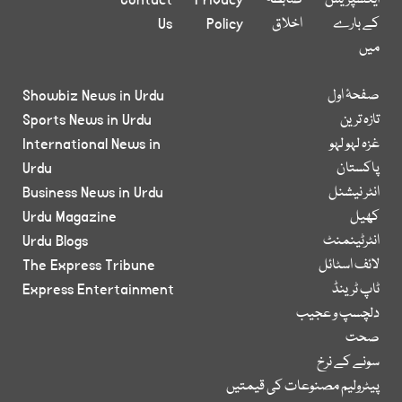
ایکسپریس
ضابطہ
Privacy
Contact
کے بارے
اخلاق
Policy
Us
میں
صفحۂ اول
Showbiz News in Urdu
تازہ ترین
Sports News in Urdu
غزہ لہو لہو
International News in
پاکستان
Urdu
انٹر نیشنل
Business News in Urdu
کھیل
Urdu Magazine
انٹرٹینمنٹ
Urdu Blogs
لائف اسٹائل
The Express Tribune
ٹاپ ٹرینڈ
Express Entertainment
دلچسپ و عجیب
صحت
سونے کے نرخ
پیٹرولیم مصنوعات کی قیمتیں