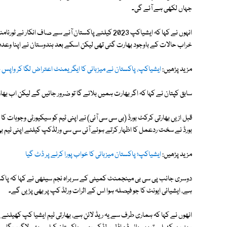
جہاں لکھی ہے آئے گی۔
خراب حالات کے باوجود بھارت گئی تھی لیکن اسکے بعد ہندوستان نے اپنا وعدہ آ
مزید پڑھیں:
ایشیاکپ، پاکستان نے میزبانی کا ایگریمنٹ اعتراض لگا کر واپس بھ
سابق کپتان نے کہا کہ اگر بھارت ہمیں بلائے گا تو ضرور جائیں گے لیکن اب بھا
قبل ازیں بھارتی کرکٹ بورڈ (بی سی سی آئی) نے اپنی ٹیم کو سیکیورٹی وجوہات کا
بورڈ نے سخت ردعمل کا اظہار کرتے ہوئے آئی سی سی ورلڈکپ کیلئے اپنی ٹیم بھ
مزید پڑھیں:
ایشیاکپ؛ پاکستان میزبانی کا خواب پورا کرنے پر ڈٹ گیا
دوسری جانب پی سی بی مینجمنٹ کمیٹی کے سربراہ نجم سیٹھی نے کہا کہ پاکستا
ہے، ایشیائی ایونٹ کا جو فیصلہ ہوا اس کے اثرات ورلڈ کپ پر بھی پڑیں گے۔
انھوں نے کہا کہ ہماری طرف سے یہ ریڈ لائن ہے، بھارتی ٹیم ایشیا کپ کھیلنے 