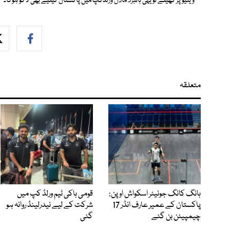
وینیو پر کھیلے تو یہی ہائبرڈ ماڈل ورلڈکپ میں پاکستان کیلیے بھی لاگو ہوگا۔
متعلقہ
ہانگ کانگ جونیئر اسکواش اوپن:
قومی ہاکی ٹیم ورلڈ کپ میں
پاکستان کے عمیر عارف انڈر 17
شرکت کے لیے نیدرلینڈ روانہ ہو
چیمپیئن بن گئے
گئی