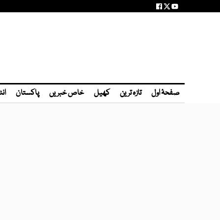
صفحۂ اول
تازہ ترین
کھیل
خاص خبریں
پاکستان
انٹ