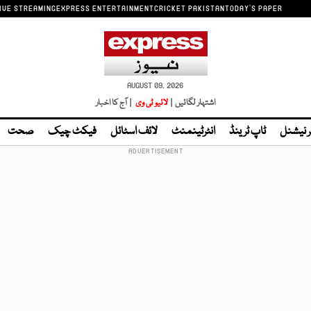
IVE STREAMING
EXPRESS ENTERTAINMENT
CRICKET PAKISTAN
TODAY'S PAPER
AUGUST 09, 2026
اشتہار لگائیں |
لائیو ٹی وی
| آج کا اخبار
ر نیشنل
ٹاپ ٹرینڈ
انٹرٹینمنٹ
لائف اسٹائل
فیکٹ چیک
صحت