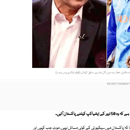
 مستقبل خطرے میں ڈال دیا ہے، سابق کپتان (فوٹو: ایکسپریس ویب)
پاکستان آئیں۔
ا کہ پاکستان میں سیکیورٹی کے کوئی مسائل نہیں، موت جب کہیں اور