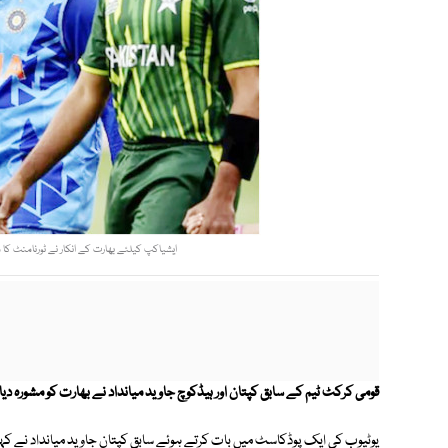
ایشیاکپ کیلئے بھارت کے انکار نے ٹورنامنٹ کا
قومی کرکٹ ٹیم کے سابق کپتان اور ہیڈکوچ جاوید میانداد نے بھارت کو مشورہ دیا ہے کہ وہ 50 اوور کے ایشیاکپ کیلئے 
یوٹیوب کی ایک پوڈکاسٹ میں بات کرتے ہوئے سابق کپتان جاوید میانداد نے کہ