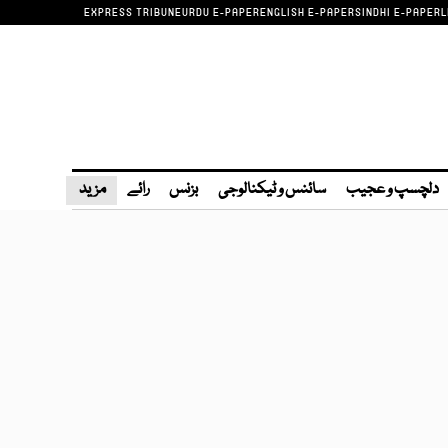
EXPRESS TRIBUNE
URDU E-PAPER
ENGLISH E-PAPER
SINDHI E-PAPER
L
دلچسپ و عجیب
سائنس و ٹیکنالوجی
بزنس
رائے
مزید