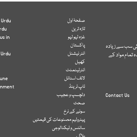
صفحۂ اول
 Urdu
تازہ ترین
rdu
غزہ لہو لہو
ws in
پاکستان
کی سب سے زیادہ
انٹر نیشنل
 Urdu
 تمام مواد کے
کھیل
انٹرٹینمنٹ
لائف اسٹائل
bune
ٹاپ ٹرینڈ
inment
دلچسپ و عجیب
Contact Us
صحت
سونے کے نرخ
پیٹرولیم مصنوعات کی قیمتیں
سائنس و ٹیکنالوجی
بلاگ