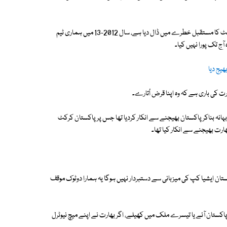
انہوں نے کہا کہ ایشیاکپ 2023 کیلئے پاکستان آنے سے صاف انکار نے ٹورنامنٹ کا مستقبل خطرے میں ڈال دیا ہے، سال 2012-13 میں ہماری ٹیم
ج تک پورا نہیں کیا۔
یج دیا
رت کی باری ہے کہ وہ اپنا قرض اُتارے۔
 بہانہ بناکر پاکستان بھیجنے سے انکار کردیا تھا جس پر پاکستان کرکٹ
ارت بھیجنے سے انکار کیا تھا۔
ن ایشیا کپ کی میزبانی سے دستبردار نہیں ہوگا یہ ہمارا دوٹوک موقف
پاکستان آئے یا تیسرے ملک میں کھیلے، اگر بھارت نے اپنے میچ نیوٹرل