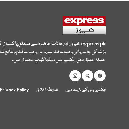
express.pk
خبروں اور حالات حاضرہ سے متعلق پاکستان 
وزٹ کی جانے والی ویب سائٹ ہے۔ اس ویب سائٹ پر شائع شدہ
جملہ حقوق بحق ایکسپریس میڈیا گروپ محفوظ ہیں۔
ایکسپریس کے بارے میں
ضابطہ اخلاق
Privacy Policy