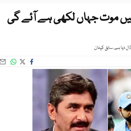
یں موت جہاں لکھی ہے آئے گی
ل دیا ہے، سابق کپتان