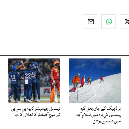
براڈ پیک کے جاں بحق کوہ
نیشنل چیمپئنز کپ: پی سی بی
پیماؤں کی یاد میں اسلام آباد
نے میچ آفیشلز کا اعلان کر دیا
میں شمعیں روشن