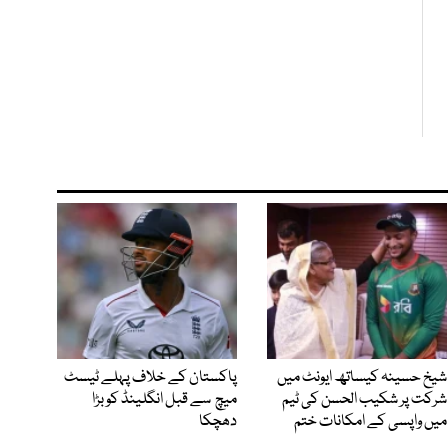
شیخ حسینہ کیساتھ ایونٹ میں
پاکستان کے خلاف پہلے ٹیسٹ
شرکت پر شکیب الحسن کی ٹیم
میچ سے قبل انگلینڈ کو بڑا
میں واپسی کے امکانات ختم
دھچکا