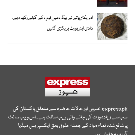
امریکا: پوتے نے بیگ میں توپ کے گولے رکھ دیے،
دادی ایئرپورٹ پر پکڑی گئیں
express.pk
خبروں اور حالات حاضرہ سے متعلق پاکستان کی
سب سے زیادہ وزٹ کی جانے والی ویب سائٹ ہے۔ اس ویب سائٹ
پر شائع شدہ تمام مواد کے جملہ حقوق بحق ایکسپریس میڈیا
گروپ محفوظ ہیں۔