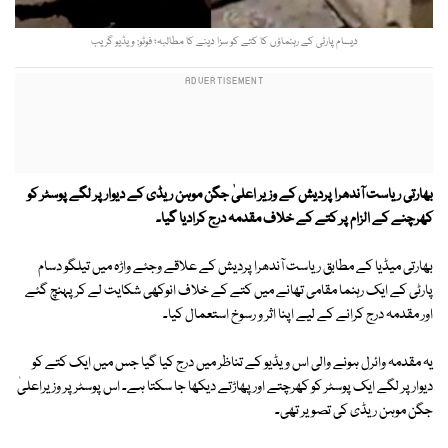
دیسام پارٹی کے رہنماؤں کا کتے کو سزا دینے کا مطالبہ؛ فوٹو: ویڈیو گریب
بھارتی ریاست آندھرا پردیش کے وزیر اعلیٰ جگن موہن ریڈی کے دیوار پر لگے پوسٹر کو
کھرچنے کے الزام پر کتے کے خلاف مقدمہ درج کرادیا گیا۔
بھارتی میڈیا کے مطابق ریاست آندھرا پردیش کے علاقے وجئے واڑہ میں تیلگو دسام
پارٹی کے ایک رہنما مقامی تھانے میں کتے کے خلاف انوکھی شکایت لے کر پہنچ گئے
اور مقدمہ درج کرانے کے لیے اپنا اثر و رسوخ استعمال کیا۔
یہ مقدمہ وائرل ہونے والی اس ویڈیو کے تناظر میں درج کیا گیا جس میں ایک کتے کو
دیوار پر لگے ایک پوسٹر کو کھرچتے اور پھاڑتے دیکھا جا سکتا ہے۔ اس پوسٹر پر وزیراعلیٰ
جگن موہن ریڈی کی تصویر تھی۔