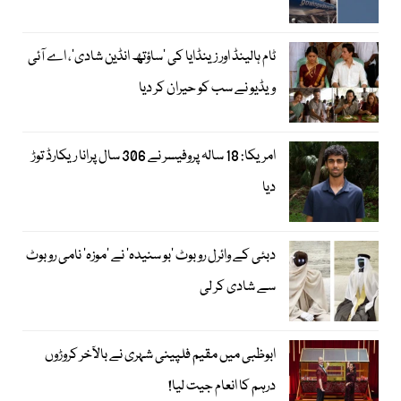
ٹام ہالینڈ اور زینڈایا کی ’ساؤتھ انڈین شادی‘، اے آئی
ویڈیو نے سب کو حیران کر دیا
امریکا: 18 سالہ پروفیسر نے 306 سال پرانا ریکارڈ توڑ
دیا
دبئی کے وائرل روبوٹ ’بو سنیدہ‘ نے ’موزہ‘ نامی روبوٹ
سے شادی کر لی
ابوظبی میں مقیم فلپینی شہری نے بالآخر کروڑوں
درہم کا انعام جیت لیا!