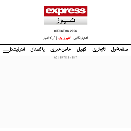
AUGUST 06, 2026
اشتہار لگائیں |
لائیو ٹی وی
| آج کا اخبار
صفحۂ اول
تازہ ترین
کھیل
خاص خبریں
پاکستان
انٹر نیشنل
ٹا