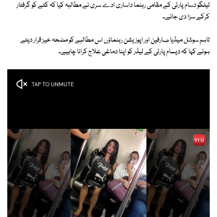
تیلگو دسام پارٹی کے مقامی رہنما داساری ادے سری نے مطالبہ کیا کہ کتے کو گرفتار
کرکے سزا دی جائے۔
تاہم سوشل میڈیا صارفین اور اپوزیشن رہنماؤں اس مطالبے کو مضحہ خیز قرار دیتے
ہوئے کہا کہ دیسام پارٹی کے لیڈر کو اپنا دماغی علاج کرانا چاہیے۔