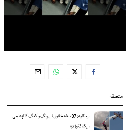
متعلقہ
برطانیہ: 97 سالہ خاتون نے وِنگ واکنگ کا اپنا ہی
ریکارڈ توڑ دیا