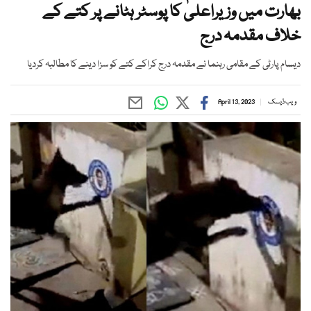
بھارت میں وزیراعلیٰ کا پوسٹر ہٹانے پر کتے کے
خلاف مقدمہ درج
دیسام پارٹی کے مقامی رہنما نے مقدمہ درج کراکے کتے کو سزا دینے کا مطالبہ کردیا
ویب ڈیسک
April 13, 2023