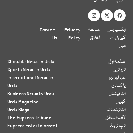
ایکسپریس
ضابطہ
Privacy
Contact
کے بارے
اخلاق
Policy
Us
میں
صفحۂ اول
Showbiz News in Urdu
تازہ ترین
Sports News in Urdu
غزہ لہو لہو
International News in
پاکستان
Urdu
انٹر نیشنل
Business News in Urdu
کھیل
Urdu Magazine
انٹرٹینمنٹ
Urdu Blogs
لائف اسٹائل
The Express Tribune
ٹاپ ٹرینڈ
Express Entertainment