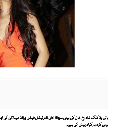
بالی وڈ کنگ شاہ رخ خان کی بیٹی سوہانا خان انٹرنیشل فیشن برانڈ میبلائن کی ایمبی
بیٹی کو مبارکباد پیش کی ہے۔