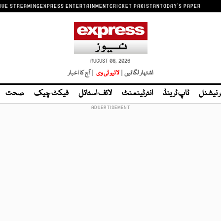
IVE STREAMING
EXPRESS ENTERTAINMENT
CRICKET PAKISTAN
TODAY'S PAPER
AUGUST 08, 2026
اشتہار لگائیں |
لائیو ٹی وی
| آج کا اخبار
ر نیشنل
ٹاپ ٹرینڈ
انٹرٹینمنٹ
لائف اسٹائل
فیکٹ چیک
صحت