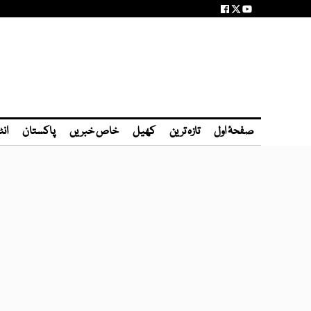
صفحۂ اول
تازہ ترین
کھیل
خاص خبریں
پاکستان
انٹ