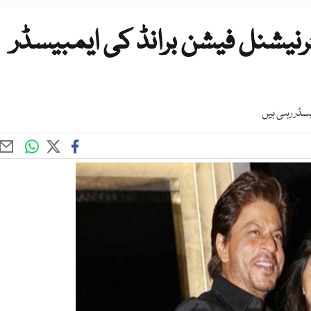
ٹرنیشنل فیشن برانڈ کی ایمبیسڈر
سڈر رہی ہیں