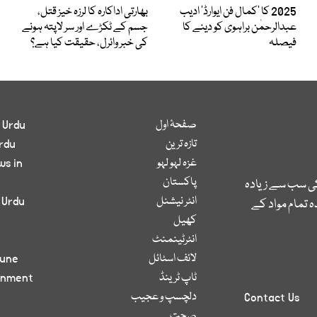
2025 کا ’کمال فن ایوارڈ‘ ادیب
بھارتی اداکارہ کا لرزہ خیز قتل،
عبدالرحمٰن براہوی کو دینے کا
جسم کے ٹکڑے اور سر لاپتہ ہونے
فیصلہ
کی خبر وائرل، حقیقت کیا ہے؟
صفحۂ اول
 Urdu
تازہ ترین
rdu
غزہ لہو لہو
ws in
پاکستان
کی سب سے زیادہ
انٹر نیشنل
 Urdu
 تمام مواد کے
کھیل
انٹرٹینمنٹ
لائف اسٹائل
bune
ٹاپ ٹرینڈ
inment
دلچسپ و عجیب
Contact Us
صحت