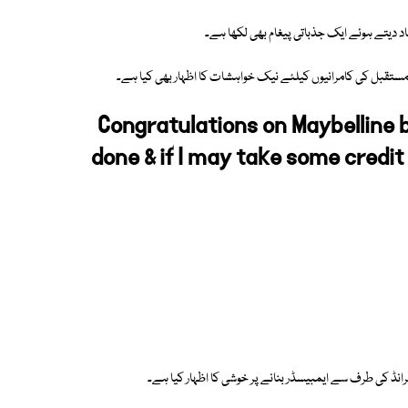
کباد دیتے ہوئے ایک جذباتی پیغام بھی لکھا ہے۔
ور مستقبل کی کامرانیوں کیلئے نیک خواہشات کا اظہار بھی کیا ہے۔
Congratulations on Maybelline be
done & if I may take some credit
برانڈ کی طرف سے ایمبیسڈر بنانے پر خوشی کا اظہار کیا ہے۔