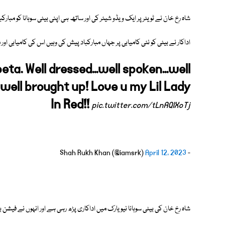
شاہ رخ خان نے ٹویٹر پر ایک ویڈو شیئر کی اور ساتھ ہی اپنی بیٹی سوہانا کو مبار
اداکار نے بیٹی کو نئی کامیابی پر جہاں مبارکباد پیش کی وہیں اس کی کامیابی ا
ta. Well dressed...well spoken...well
 well brought up! Love u my Lil Lady
In Red!!
pic.twitter.com/tLnAQlXoTj
April 12, 2023
- Shah Rukh Khan (@iamsrk)
شاہ رخ خان کی بیٹی سوہانا نیویارک میں اداکاری پڑھ رہی ہے اور انہوں نے فیشن 