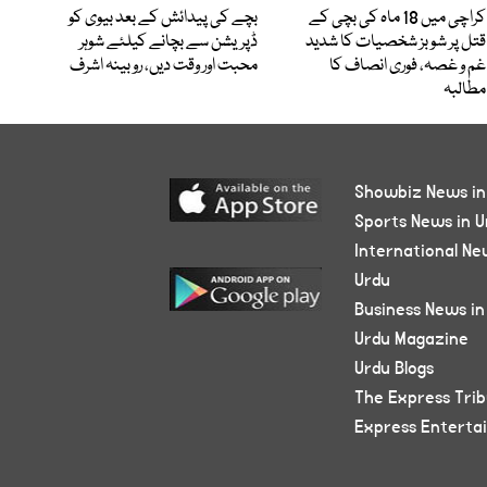
کراچی میں 18 ماہ کی بچی کے
بچے کی پیدائش کے بعد بیوی کو
قتل پر شوبز شخصیات کا شدید
ڈپریشن سے بچانے کیلئے شوہر
غم و غصہ، فوری انصاف کا
محبت اور وقت دیں، روبینہ اشرف
مطالبہ
Showbiz News in
Sports News in U
International Ne
Urdu
Business News in
Urdu Magazine
Urdu Blogs
The Express Tri
Express Enterta