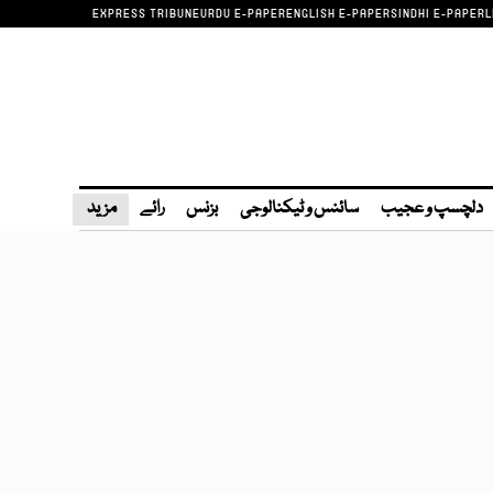
EXPRESS TRIBUNE
URDU E-PAPER
ENGLISH E-PAPER
SINDHI E-PAPER
L
دلچسپ و عجیب
سائنس و ٹیکنالوجی
بزنس
رائے
مزید