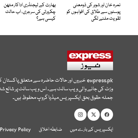
نمرہ خان اور شوہر کی ذومعنی
بھارت کے لیجنڈری اداکار متھن
پوسٹوں سے طلاق کی افواہوں کو
چکرورتی کی سرجری، اب حالت
تقویت ملنے لگی
کیسی ہے؟
express.pk
خبروں اور حالات حاضرہ سے متعلق پاکستان 
وزٹ کی جانے والی ویب سائٹ ہے۔ اس ویب سائٹ پر شائع شدہ
جملہ حقوق بحق ایکسپریس میڈیا گروپ محفوظ ہیں۔
ایکسپریس کے بارے میں
ضابطہ اخلاق
Privacy Policy