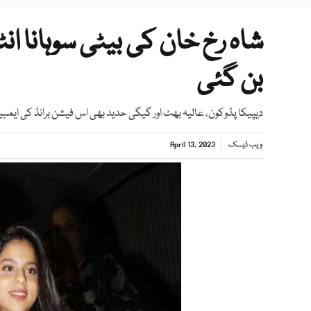
شاہ رخ خان کی بیٹی سوہانا ان
بن گئی
دیپیکا پڈوکون، عالیہ بھٹ اور گیگی حدید بھی اس فیشن برانڈ کی ایمبی
ویب ڈیسک
April 13, 2023