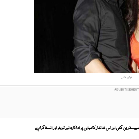
فوٹو : فائل
سڈر بن گئی اور اس شاندار کامیابی پر اداکارہ نے ٹویٹر اور انسٹاگرام پر