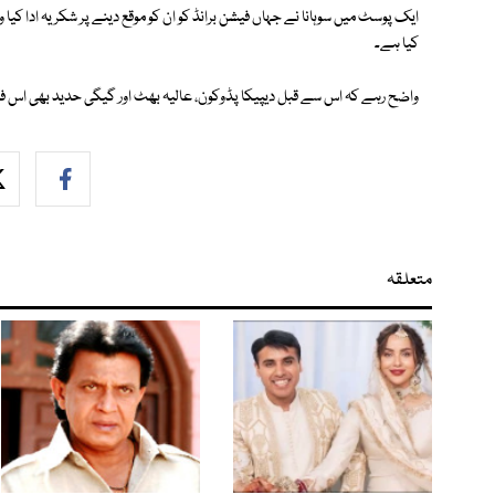
ایک پوسٹ میں سوہانا نے جہاں فیشن برانڈ کو ان کو موقع دینے پر شکریہ ادا کیا و
کیا ہے۔
واضح رہے کہ اس سے قبل دیپیکا پڈوکون، عالیہ بھٹ اور گیگی حدید بھی اس فی
متعلقہ