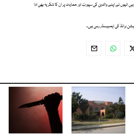
ہیں انہوں نے اپنے والدین کی سپورٹ اور حمایت پر ان کا شکریہ بھی ادا
شن برانڈ کی ایمبیسڈر رہی ہیں۔