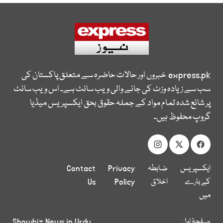
express.pk
خبروں اور حالات حاضرہ سے متعلق پاکستان کی
سب سے زیادہ وزٹ کی جانے والی ویب سائٹ ہے۔ اس ویب سائٹ
پر شائع شدہ تمام مواد کے جملہ حقوق بحق ایکسپریس میڈیا
گروپ محفوظ ہیں۔
ایکسپریس
ضابطہ
Privacy
Contact
کے بارے
اخلاق
Policy
Us
میں
صفحۂ اول
Showbiz News in Urdu