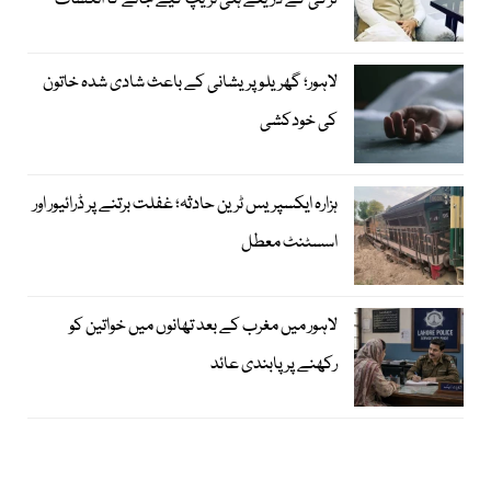
لڑکی کے ذریعے ہنی ٹریپ کیے جانے کا انکشاف
لاہور؛ گھریلو پریشانی کے باعث شادی شدہ خاتون
کی خودکشی
ہزارہ ایکسپریس ٹرین حادثہ؛ غفلت برتنے پر ڈرائیور اور
اسسٹنٹ معطل
لاہور میں مغرب کے بعد تھانوں میں خواتین کو
رکھنے پر پابندی عائد