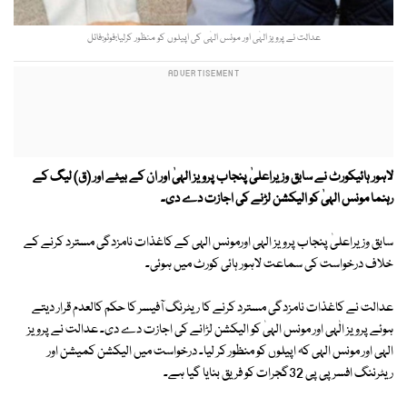
عدالت نے پرویز الہٰی اور مونس الہٰی کی اپیلوں کو منظور کرلیا:فوٹو:فائل
لاہور ہائیکورٹ نے سابق وزیراعلیٰ پنجاب پرویز الہیٰ اور ان کے بیٹے اور (ق) لیگ کے
رہنما مونس الہیٰ کو الیکشن لڑنے کی اجازت دے دی۔
سابق وزیراعلیٰ پنجاب پرویز الہی اورمونس الہی کے کاغذات نامزدگی مسترد کرنے کے
خلاف درخواست کی سماعت لاہور ہائی کورٹ میں ہوئی۔
عدالت نے کاغذات نامزدگی مسترد کرنے کا ریٹرنگ آفیسر کا حکم کالعدم قرار دیتے
ہوئے پرویز الٰہی اور مونس الہیٰ کو الیکشن لڑانے کی اجازت دے دی۔ عدالت نے پرویز
الہی اور مونس الہی کہ اپیلوں کو منظور کر لیا۔ درخواست میں الیکشن کمیشن اور
ریٹرننگ افسر پی پی 32گجرات کو فریق بنایا گیا ہے۔