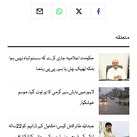
متعلقہ
حکومت اعلامیہ جاری کرے کہ سسٹم تباہ نہیں ہوا
بلکہ ٹھیک چل رہا ہے، پی پی رہنما
لاہور میں بارش سے گرمی کا زور ٹوٹ گیا، موسم
خوشگوار
عبداللہ طاہر قتل کیس؛ مقتول کے ڈرائیور کو 22سالہ