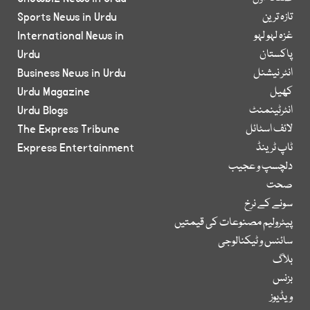
تازہ ترین
Sports News in Urdu
غزہ لہو لہو
International News in
پاکستان
Urdu
انٹر نیشنل
Business News in Urdu
کھیل
Urdu Magazine
انٹرٹینمنٹ
Urdu Blogs
لائف اسٹائل
The Express Tribune
ٹاپ ٹرینڈ
Express Entertainment
دلچسپ و عجیب
صحت
سونے کے نرخ
پیٹرولیم مصنوعات کی قیمتیں
سائنس و ٹیکنالوجی
بلاگ
بزنس
ویڈیوز