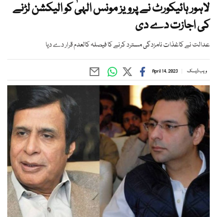
لاہور ہائیکورٹ نے پرویز مونس الہیٰ کو الیکشن لڑنے
کی اجازت دے دی
عدالت نے کاغذات نامزدگی مسترد کرنے کا فیصلہ کالعدم قرار دے دیا
ویب ڈیسک
April 14, 2023