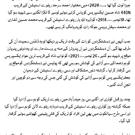
جبڑا ٹوٹ گیا تھا ۔2020؁ء میں مختیار احمد سرحد ریلوے اسٹیشن کے قریب
44DN شاہ حسین ایکسپریس کو پاس کرتے ہوئے لوہے کا ٹکڑا لگنے سے شہید ہو گیا
تھا۔ 10نومبر 2014؁ء کو ڈیرہ اللہ یار ریلوے اسٹیشن کے قریب محمد حسین لشاری
اور محمد سیفل بروہی جوکہ رات کو پٹرولنگ کر رہے تھے۔
جب اُنہوں نے دہشتگردوں کو رات کے وقت ٹریک پر دیکھا تو وہ ڈنڈوں سمیت اُن کی
طرف بھاگے ، اُن دہشتگردوں نے اِن پٹرولرز کے منہ پر برسٹ مارے اور وہ دونوں پٹرولرز
موقع پر شہید ہو گئے ۔ 26 نومبر2021؁ء کو نواب شاہ کے قریب ٹرین عوام ایکسپریس
کو بم دھماکے سے اُڑانے کی کوشش ہو رہی تھی کہ پولیس نے دہشتگردوں کو موقع پر
ہی گرفتار کر لیا ۔ گزشتہ دنوں مشکاف اور سبی ریلوے اسٹیشن کے درمیان
جعفرایکسپریس کو بم سے اُڑانے کی کوشش کی گئی جس کی وجہ سے دو کوچیں اور
انجن اُلٹ گئے ۔
چند روز قبل کوٹری اور اگلے ہی روز حیدرآباد میں ریلوے ٹریک کو بم سے اُڑا دیا گیا
جبکہ گزشتہ روز کوٹری ریلوے اسٹیشن کے قریب دوبارہ ریلوے لائن کو بم سے اُڑا دیا گیا
اور اسی طرح سیالکوٹ میں بھی تین افراد کو ٹریک کی فش پلیٹیں کھولتے ہوئے گرفتار
کیا گیا۔