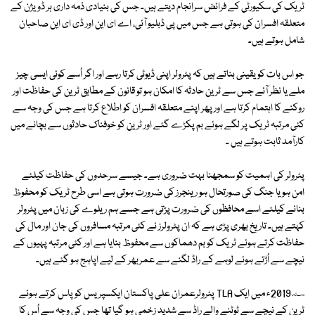
ٹریک کی سکیورٹی کے فرائض سرانجام دیتے ہیں۔ جس کی بنیادی ذمہ داری ہر ڈویژن کے
متعلقہ افسران کی ہوتی ہے جس میں پی ڈبلیو آئی، اے ای این اور ڈی ای این صاحبان
شامل ہوتے ہیں۔
جو اس بات کو یقینی بناتے ہیں کہ پٹرولر اپنی ڈیوٹی کرتا رہے اور اگر اُسے کوئی ایسی چیز
ملے یا نظر آئے جس سے ٹرین حادثہ کا امکان ہو تو قانون کے مطابق ٹرین کی حفاظت اور
روکنے کا اہتمام کرتا ہے اور پھر اپنے متعلقہ افسران کو اطلاع کرتا ہے جس کی وجہ سے
کئی مرتبہ ٹریک پر لگے ہوئے بم پکڑے گئے اور ٹرین کو خوفناک حادثوں سے بچانے میں
کارآمد ثابت ہوتے ہیں ۔
پٹرولر کی اہمیت کو سمجھنا بہت ضروری ہے۔ جیسے سرحدوں کی حفاظت کیلئے
امن ہو یا جنگ کی صورتحال ہو رینجرز کی ضرورت ہوتی ہے اسی طرح ٹریک کو محفوظ
بنانے کیلئے اسے محافظوں کی ضرورت پڑتی ہے جسے ہم ریلوے کی زبان میں پٹرولر
کہتے ہیں۔ تاریخ بھری پڑی ہے کہ ان پٹرولرز نے کئی مرتبہ مسافروں کی جان اور مال کی
حفاظت کرتے ہوئے ٹریک کو بم دھماکوں سے محفوظ بنایا ہے اور کئی مرتبہ پہیوں کے
نیچے سے اُڑتے ہوئے لوہے کے راڈ لگنے سے عمربھر کے لیے اپاہج ہو گئے ہیں۔
2019؁ء میں ایک TLA پٹرولرعمران علی پاکستان ایکسپریس کو پاس کرتے ہوئے
ٹرین کے نیچے سے ٹوٹنے والے راڈ سے شدید زخمی ہو گیا تھا جس کی وجہ سے اُس کا