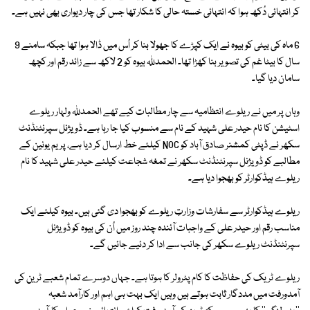
کر انتہائی دُکھ ہوا کہ انتہائی خستہ حالی کا شکار تھا جس کی چار دیواری بھی نہیں ہے۔
6 ماہ کی بیٹی کو بیوہ نے ایک کپڑے کا جھولا بنا کر اُس میں ڈالا ہوا تھا جبکہ سامنے 9
سال کا بیٹا غم کی تصویر بنا کھڑا تھا۔ الحمدللہ بیوہ کو 2 لاکھ سے زائد رقم اور کچھ
سامان دیا گیا۔
وہاں پر میں نے ریلوے انتظامیہ سے چار مطالبات کیے تھے الحمدللہ ولہار ریلوے
اسٹیشن کا نام حیدر علی شہید کے نام سے منسوب کیا جا رہا ہے۔ ڈویژنل سپرنٹنڈنٹ
سکھر نے ڈپٹی کمشنر صادق آباد کو NOC کیلئے خط ارسال کر دیا ہے، پریم یونین کے
مطالبے کو ڈویژنل سپرنٹنڈنٹ سکھر نے تمغہ شجاعت کیلئے حیدر علی شہید کا نام
ریلوے ہیڈکوارٹر کو بھجوا دیا ہے۔
ریلوے ہیڈکوارٹر سے سفارشات وزارتِ ریلوے کو بھجوا دی گئی ہیں۔ بیوہ کیلئے ایک
مناسب رقم اور حیدر علی کے واجبات آئندہ چند روز میں اُن کی بیوہ کو ڈویژنل
سپرنٹنڈنٹ ریلوے سکھر کی جانب سے ادا کر دئیے جائیں گے۔
ریلوے ٹریک کی حفاظت کا کام پٹرولر کا ہوتا ہے۔ جہاں دوسرے تمام شعبے ٹرین کی
آمدورفت میں مددگار ثابت ہوتے ہیں وہیں ایک بہت ہی اہم اور کارآمد شعبہ