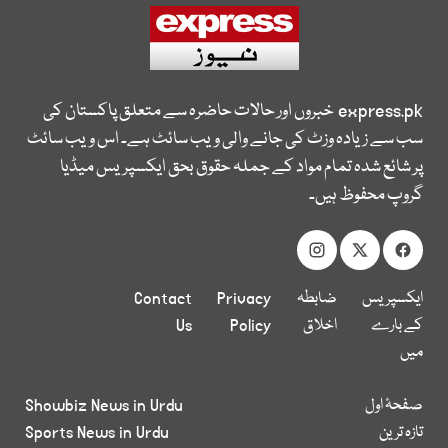
express.pk
خبروں اور حالات حاضرہ سے متعلق پاکستان کی
سب سے زیادہ وزٹ کی جانے والی ویب سائٹ ہے۔ اس ویب سائٹ
پر شائع شدہ تمام مواد کے جملہ حقوق بحق ایکسپریس میڈیا
گروپ محفوظ ہیں۔
ایکسپریس
ضابطہ
Privacy
Contact
کے بارے
اخلاق
Policy
Us
میں
صفحۂ اول
Showbiz News in Urdu
تازہ ترین
Sports News in Urdu