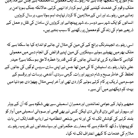
عام طور پر یہ سمجھا جاتا ہے کہ ریلوے ایک معمولی سا محکمہ ہے جس کے ملازمین
ملک و قوم کی خدمت کیلئے کوئی اہم کردار ادا نہیں کرتے، حالانکہ جنگ ہو یا امن ہر
زمانے میں ریلوے اور اس کے ملازمین کا کردار نہایت اہم ہوتا ہے۔ ہر سال کروڑوں
انسانوں کو ایک شہر سے دوسرے شہر پہنچانے اور کروڑوں ٹن سامان کی نقل و حمل کے
ذریعے عوام کی زندگی کو معمول پر رکھنے کا سبب بنتے ہیں۔
اسی ریلوے انجینئرنگ برانچ کے کی مین کی مثال لی جائے تو اندازہ کیا جا سکتا ہے کہ
ملک بھر میں پھیلے ہوئے سینکڑوں کی مین اپنے فرائض کی انجام دہی میں معمولی
کوتاہی کا مظاہرہ کریں تو انسانی جانوں کو کس قدر بڑا خطرہ لاحق ہو سکتا ہے؟ حیدر
علی ولہار ریلوے اسٹیشن کا کی مین تھا جس نے اپنی ساری سروس لوگوں کی جانوں کے
تحفظ کی خاطر صبح و شام دوپہر اور رات، گرمی سردی، آندھی، برسات اور ہرقسم کے
موسم میں ٹریک پر کام کرتے ہوئے گزار دی تھی اور آخر ایسی مثال چھوڑ دی جو دنیا میں
بہت کم دیکھنے میں آتی ہے ۔
مجھے ولہار کے عوامی نمائندوں اور ممبران اسمبلی سے بھی شکوہ ہے کہ اُن کے ووٹر
اور سپورٹر نے اتنی بڑی قربانی دی لیکن کسی نے بھی قومی اور صوبائی اسمبلی میں آواز کو
بلند کرنے کی کوشش تک نہ کی اور نہ ہی ضلعی انتظامیہ نے اربابِ اقتدارتک اس بات
کو پہنچایا ۔ دُکھ کا مقام ہے کہ ہمارے حکمرانوں اور سیاستدانوں نے غریب ریلوے
ملازم کی خدمات کا کبھی اعتراف تک نہ کیا۔