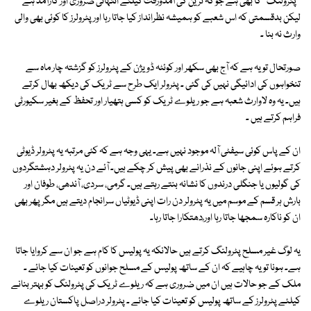
''پٹرولنگ'' کا بھی ہے جو کہ ٹرین کی آمدورفت کیلئے انتہائی ضروری اور کارآمد ہے
لیکن بدقسمتی کہ اس شعبے کو ہمیشہ نظرانداز کیا جاتا رہا اور پٹرولرز کا کوئی بھی والی
وارث نہ بنا ۔
صورتحال تو یہ ہے کہ آج بھی سکھر اور کوئٹہ ڈویژن کے پٹرولرز کو گزشتہ چار ماہ سے
تنخواہوں کی ادائیگی نہیں کی گئی ۔ پٹرولر ایک طرح سے ٹریک کی دیکھ بھال کرتے
ہیں۔ یہ وہ لاوارث شعبہ ہے جو ریلوے ٹریک کو کسی ہتھیار اور تحفظ کے بغیر سکیورٹی
فراہم کرتے ہیں ۔
ان کے پاس کوئی سیفٹی آلہ موجود نہیں ہے۔ یہی وجہ ہے کہ کئی مرتبہ یہ پٹرولر ڈیوٹی
کرتے ہوئے اپنی جانوں کے نذرانے بھی پیش کر چکے ہیں۔ آئے دن یہ پٹرولر دہشتگردوں
کی گولیوں یا جنگلی درندوں کا نشانہ بنتے رہتے ہیں۔ گرمی، سردی، آندھی، طوفان اور
بارش ہر قسم کے موسم میں یہ پٹرولر دن رات اپنی ڈیوٹیاں سرانجام دیتے ہیں مگر پھر بھی
ان کو ناکارہ سمجھا جاتا رہا اور ُدھتکارا جاتا رہا۔
یہ لوگ غیر مسلح پٹرولنگ کرتے ہیں حالانکہ یہ پولیس کا کام ہے جو ان سے کروایا جاتا
ہے۔ ہونا تو یہ چاہیے کہ ان کے ساتھ پولیس کے مسلح جوانوں کو تعینات کیا جائے ۔
ملک کے جو حالات ہیں ان میں ضروری ہے کہ ریلوے ٹریک کی پٹرولنگ کو بہتر بنانے
کیلئے پٹرولرز کے ساتھ پولیس کو تعینات کیا جائے ۔ پٹرولر دراصل پاکستان ریلوے