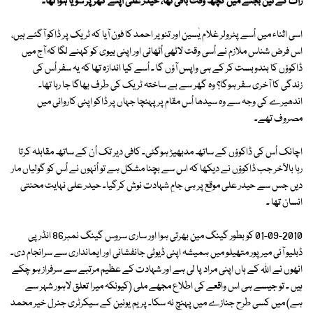
رات کے تین بجنے میں کچھ وقت باقی تھا، حیدر علی اپنے گھر پر سویا ہوا تھا۔
اسی اثناء میں اُسے پٹرولر غلام یٰسین اور تنویر احمد کا فون آیا کہ ٹریک پر ڈاکو آگئے ہیں،
اس فرض شناس ملازم نے اُسی وقت لاٹھی اُٹھائی اور اپنی بیوی کو کہنے لگا کہ آج میں
ڈاکوؤں کا بندوبست کر کے ہی واپس آؤں گا ۔ اُسے کیا اندازہ تھا کہ یہ سفر اُس کی
زندگی کا آخری سفر ہوگا؟ وہ گھر سے بے ساختہ ٹریک کی طرف بھاگا جا رہا تھا۔
اندھیرے کی وجہ سے وہ سیدھا اُس مقام پر پہنچا جہاں پر ڈاکو اپنی کاروائی میں
مصروف تھے۔
اچانک اُس کی ڈاکوؤں کے ساتھ مدبھیڑ ہوگئی۔ کافی دیر تک اُن کے ساتھ مقابلہ کرتا
رہا بالآخر جب ڈاکوؤں نے دیکھا کہ اس سے بچنا مشکل ہے تو اُنہوں نے اُس کو گولیاں مار
دیں جس سے حیدر علی موقع پر ہی جامِ شہادت نوش کرگیا۔ حیدر علی نہایت محنتی
انسان تھا ۔
01-09-2010 کو بطور گینگ مین بھرتی ہوا اور ساری سروس گینگ نمبر86 انڈر پی
ڈبلیو آئی میرپور متھیلو میں ہمیشہ اپنی ڈیوٹی جانفشانی اور ایمانداری سے سرانجام دی۔
انھوں نے اللہ کے ہاں اپنی مراد پا لی ہے اور شہادت کے عظیم مرتبے سے سرفراز ہو چکے
ہیں ۔ تو جیسے ہی اس واقعے کی اطلاع مجھے ملی (کیونکہ میرا تعلق لاہور شہر سے
ہے) میں کسی طرح جنازے میں پہنچ نہ سکا۔ پریم یونین کے سیکرٹری جنرل خیر محمد