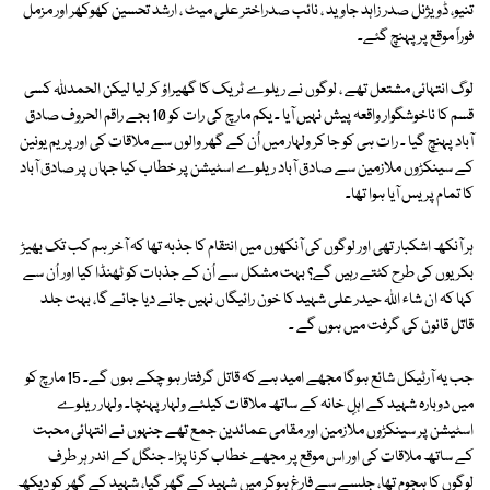
تنیو، ڈویژنل صدر زاہد جاوید ، نائب صدراختر علی میٹ ، ارشد تحسین کھوکھر اور مزمل
فوراً موقع پر پہنچ گئے۔
لوگ انتہائی مشتعل تھے ، لوگوں نے ریلوے ٹریک کا گھیراؤ کر لیا لیکن الحمدللہ کسی
قسم کا ناخوشگوار واقعہ پیش نہیں آیا ۔ یکم مارچ کی رات کو 10 بجے راقم الحروف صادق
آباد پہنچ گیا ۔ رات ہی کو جا کر ولہار میں اُن کے گھر والوں سے ملاقات کی اور پریم یونین
کے سینکڑوں ملازمین سے صادق آباد ریلوے اسٹیشن پر خطاب کیا جہاں پر صادق آباد
کا تمام پریس آیا ہوا تھا۔
ہر آنکھ اشکبار تھی اور لوگوں کی آنکھوں میں انتقام کا جذبہ تھا کہ آخر ہم کب تک بھیڑ
بکریوں کی طرح کٹتے رہیں گے؟ بہت مشکل سے اُن کے جذبات کو ٹھنڈا کیا اور اُن سے
کہا کہ ان شاء اللہ حیدر علی شہید کا خون رائیگاں نہیں جانے دیا جائے گا، بہت جلد
قاتل قانون کی گرفت میں ہوں گے ۔
جب یہ آرٹیکل شائع ہوگا مجھے امید ہے کہ قاتل گرفتار ہو چکے ہوں گے۔ 15 مارچ کو
میں دوبارہ شہید کے اہلِ خانہ کے ساتھ ملاقات کیلئے ولہار پہنچا۔ ولہار ریلوے
اسٹیشن پر سینکڑوں ملازمین اور مقامی عمائدین جمع تھے جنہوں نے انتہائی محبت
کے ساتھ ملاقات کی اور اس موقع پر مجھے خطاب کرنا پڑا۔ جنگل کے اندر ہر طرف
لوگوں کا ہجوم تھا، جلسے سے فارغ ہوکر میں شہید کے گھر گیا، شہید کے گھر کو دیکھ