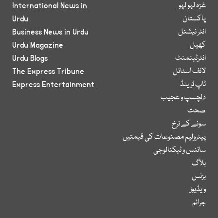
غزہ لہو لہو
International News in
پاکستان
Urdu
انٹر نیشنل
Business News in Urdu
کھیل
Urdu Magazine
انٹرٹینمنٹ
Urdu Blogs
لائف اسٹائل
The Express Tribune
ٹاپ ٹرینڈ
Express Entertainment
دلچسپ و عجیب
صحت
سونے کے نرخ
پیٹرولیم مصنوعات کی قیمتیں
سائنس و ٹیکنالوجی
بلاگ
بزنس
ویڈیوز
جرائم