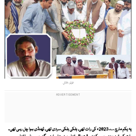
فوٹو : فائل
یہ یکم مارچ 2023؁ء کی رات تھی، ہلکی ہلکی سردی تھی، ٹھنڈی ہوا چل رہی تھی۔