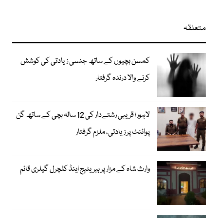
متعلقہ
کمسن بچیوں کے ساتھ جنسی زیادتی کی کوشش
کرنے والا درندہ گرفتار
لاہور؛ قریبی رشتےدار کی 12 سالہ بچی کے ساتھ گن
پوائنٹ پر زیادتی، ملزم گرفتار
وارث شاہ کے مزار پر ہیریٹیج اینڈ کلچرل گیلری قائم