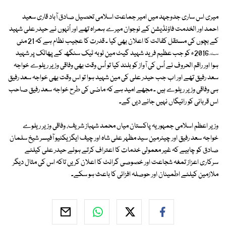
میری اس ساری جدوجہد میں امیر جماعت اسلامی تحصیل صادق آباد قاری سعید
احمد اور الخدمت فاؤنڈیشن کے نوجوان میرے ہمراہ تھے اور اُنہوں نے حیدر علی شہید
کے بچوں کی مستقل کفالت کا اعلان بھی کیا ۔ قدرت کا عجیب نظام ہے کہ 21 مئی
2016؁ء کو جب عظیم فرید شہید گیٹ مین ٹوبہ ٹیک سنگھ کے پھاٹک پر شہید
ہوا اور راقم الحروف نے اُس کی آواز کو بلند کیا تو اُس وقت بھی وفاقی وزیر ریلوے خواجہ
سعد رفیق تھے اور اب جب حیدر علی کی مین شہید ہوا تو اس وقت بھی خواجہ سعد رفیق
ہی وفاقی وزیر ریلوے ہیں ۔ مجھے امید ہے کہ ماضی کی طرح خواجہ سعد رفیق صاحب
اس قربانی کو رائیگاں نہیں جانے دیں گے۔
وزیر اعظم اسلامی جمہوریہ پاکستان میاں محمد شہباز شریف، وفاقی وزیر ریلوے
خواجہ سعد رفیق اور چیئرمین سید مظہر علی شاہ اور چیف ایگزیکٹیو آفیسر شیخ سلمان
صادق کو چاہیے کہ غیر معمولی خدمات کا اعتراف کرتے ہوئے حیدر علی کیلئے
سرکاری اعزاز تمغہ شجاعت اور خصوصی گرانٹ کا اعلان کریں تاکہ اس کی مثال دیگر
ملازمین کیلئے اطمینان اور حوصلہ افزائی کا باعث ہو سکے۔