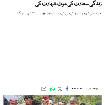
زندگی سعادت کی موت شہادت کی
حیدر علی شہید ریلوے کی مین کی داستان جو ڈاکوؤں سے لڑتا شہید ہو گیا
شیخ محمد انور
April 16, 2023