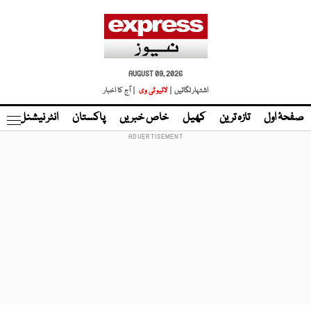
AUGUST 09, 2026
اشتہار لگائیں |
لائیو ٹی وی
| آج کا اخبار
صفحۂ اول
تازہ ترین
کھیل
خاص خبریں
پاکستان
انٹر نیشنل
ٹا