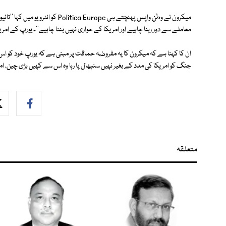
میکرون نے وطن واپس پہنچتے ہی Europe
معاملے سے دور رہنا چاہیے اور امریکا کے حواری نہیں بننا چاہیے''۔ یورپ کے امر
ان کا کہنا ہے کہ میکرون کا یہ مفروضہ حماقت پر مبنی ہے کہ یورپ خود کو 
جنگ کو امریکا کی مدد کے بغیر نہیں سنبھال پا رہا وہ اس سے کہیں بڑی چین، ا
متعلقہ