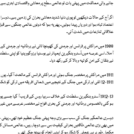
جانے والی مماثلت میں پہلی بات تو عالمی سطح پر معاشی واقتصادی ابتری ہے۔
اگر آج کے حالات دیکھیں تو پوری دنیا شدید معاشی بحران کی زد میں ہے۔ دوسرا
اعتماد تباہ ہوا اور دوریاں پیدا ہوئیں۔ پھر یہ ہوا کہ دونوں عالمی جنگوں سے قبل
علاقائی تنازعات میں شدت آئی۔
1908 میں مراکش پر فرانس اور جرمنی کی کھینچا تانی نے برطانیہ اور جرمنی ک
آ ملا۔ اسی عرصہ میںآسٹرو ہنگیرین ایمپائر نے بوسنیا ہرزوگووینیا کو اپنی سل
نے بلقان کے امن کو تہہ و بالا کر کے رکھ دیا۔
1911 میں مراکش پر مختصر جنگ ہوئی اور مراکش فرانس کے ماتحت آگیا۔ یوں یو
1911-12 اٹلی اور ترکی میں جنگ کے نتیجے میں شمالی افریقہ میں ترکی کو شکست ہو گئی۔
1912-13 آسٹرو ہنگیرین سلطنت کے خلاف سربیا روس کے قریب آ گیا جسے 
ہو گئی بالخصوص برطانیہ اور جرمنی کی بحری افواج نے مختصر عرصے میں غیر 
دوسری عالمگیر جنگ کی سب سے بڑی وجہ پہلی جنگ عظیم خود تھی۔ پہلی جنگ 
میں بھی بڑی عالمی طاقتیں بحرانی کیفیت ہی سے دوچار رہیں۔ عالمی مسائل کو 
مکمل طور پر بے عملی کا شکار ہو کر اپنے انجام کو پہنچ چکی تھی۔