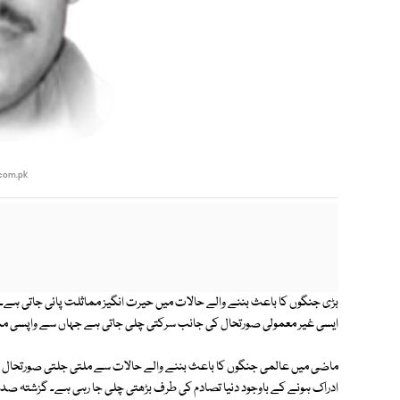
com.pk
بڑی جنگوں کا باعث بننے والے حالات میں حیرت انگیز مماثلت پائی جاتی ہے۔ 
ایسی غیر معمولی صورتحال کی جانب سرکتی چلی جاتی ہے جہاں سے واپسی مم
ماضی میں عالمی جنگوں کا باعث بننے والے حالات سے ملتی جلتی صورتحال ک
ادراک ہونے کے باوجود دنیا تصادم کی طرف بڑھتی چلی جا رہی ہے۔ گزشتہ صدی م