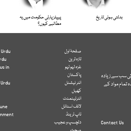
بدلتی ہوئی تاریخ
پیپلز پارٹی حکومت میں یہ
مطالبے کیوں؟
صفحۂ اول
 Urdu
تازہ ترین
rdu
غزہ لہو لہو
ws in
پاکستان
کی سب سے زیادہ
انٹر نیشنل
 Urdu
 تمام مواد کے
کھیل
انٹرٹینمنٹ
لائف اسٹائل
bune
ٹاپ ٹرینڈ
inment
دلچسپ و عجیب
Contact Us
صحت