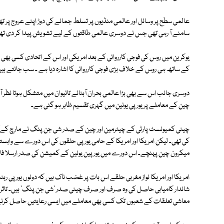
عالمی سطح پر وسائل اور عالمی منڈیوں پر تسلط جمانے کی دوڑ اپنے عروج پر 
سامنے آ رہی تھی جس نے دوسری عالمی طاقتوں کے لیے تشویش پیدا کر دی تھی۔
یوکرین میں روس کی فوجی کارروائی کے بعد امریکی اور اس کے اتحادی کسی بھی ص
کے ساتھ ہی روس کے خلاف بڑی فوجی کارروائی کا اشارہ دیا ہے ۔ سب جانتے ہیں
دوسری جانب اس سے بھی بڑا عالمی بحران آبنائے تائیوان میں متشکل ہوتا نظر
چین کے معاملے پر یورپی یونین میں گہری تقسیم ظاہر ہو گئی ہے۔
چینی کمیونسٹ پارٹی کے چیئرمین اور چین کے صدر شی جن پنگ نے مارچ کے آ
کی تھی۔ لیکن امریکا اور امریکا کے حامی یورپی حلقوں کی اس دورے سے وابستہ
میکرون چین پہنچے۔ اس دورے میں یورپین یونین کے کمیشن کی صدر ارسلا فان
امریکا اور امریکا نواز مغربی حلقے اس بات پر غضب ناک ہیں کہ دونوں یورپی 
شاندار کامیابی حاصل کی وہ صرف اور صرف چینی صدر 'شی جن پنگ' ہیں۔ تاثر 
معاشی تعلقات کے شعبوں تک کسی بھی معاملے میں ایسی رعایتیں حاصل کرنے 