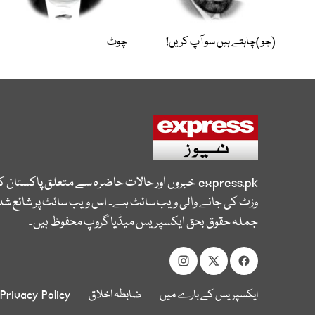
(جو )چاہتے ہیں سو آپ کریں!
چوٹ
express.pk
خبروں اور حالات حاضرہ سے متعلق پاکستان 
وزٹ کی جانے والی ویب سائٹ ہے۔ اس ویب سائٹ پر شائع شدہ
جملہ حقوق بحق ایکسپریس میڈیا گروپ محفوظ ہیں۔
ایکسپریس کے بارے میں
ضابطہ اخلاق
Privacy Policy