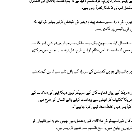
نے چینی صدر کا یورپ کو منقسم دکھانے کا اہم مقصد چاندی کی طشتری
مل تنہائی کا شکار نظر آ رہی ہے۔
 کو یورپ کی طرف سے سخت پیغام دینے کی کوشش کرتے ہوئے کہا تھا کہ
 کی پالیسی پر گامزن ہے،
 استعمال کرتا ہے۔ چین ایک ایسا ملک ہے جہاں صدر 'شی' امریکا سے
یں جس کا مقصد عالمی نظام کو اس طرح بدل دینا ہے۔ جس میں مرکزی
جانے والی یورپی کمیشن کی سربراہ کے پاؤں تلے سے قالین کھینچنے
ر امریکا کے ایوان نمایندگان کے اسپیکر کیون میکارتھی کی ملاقات کے
 ہی امریکا' تکلیف کو خوشی سے برداشت کرنے والے انسان کی طرح میں
 آپس میں خلط ملط نہیں کرنا چاہیے''۔
دگان کے اسپیکر کی ملاقات کے ردعمل میں چینی بحریہ نے تائیوان کو
یورپی یونین میں واضح تقسیم سے تعبیر کر رہے ہیں۔