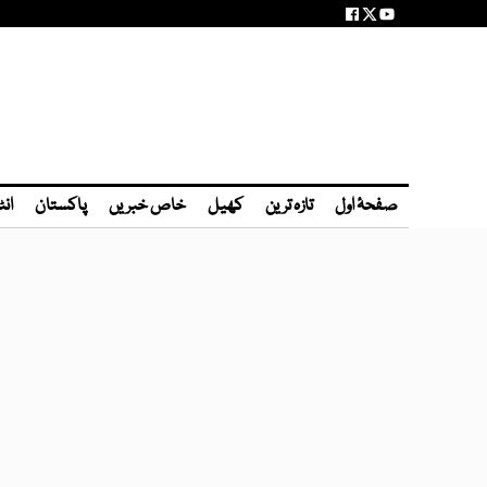
صفحۂ اول
تازہ ترین
کھیل
خاص خبریں
پاکستان
انٹ