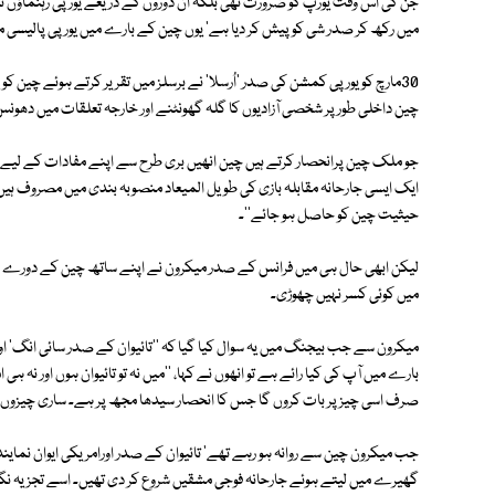
جن کی اس وقت یورپ کو ضرورت تھی بلکہ ان دوروں کے ذریعے یورپی رہنماؤں 
میں رکھ کر صدر شی کو پیش کر دیا ہے' یوں چین کے بارے میں یورپی پالیسی مک
30مارچ کو یورپی کمشن کی صدر 'اُرسلا' نے برسلز میں تقریر کرتے ہوئے چین
چین داخلی طور پر شخصی آزادیوں کا گلہ گھونٹنے اور خارجہ تعلقات میں دھونس
جو ملک چین پرانحصار کرتے ہیں چین انھیں بری طرح سے اپنے مفادات کے لیے
ایک ایسی جارحانہ مقابلہ بازی کی طویل المیعاد منصوبہ بندی میں مصروف ہ
حیثیت چین کو حاصل ہو جائے''۔
لیکن ابھی حال ہی میں فرانس کے صدر میکرون نے اپنے ساتھ چین کے دورے پر 
میں کوئی کسر نہیں چھوڑی۔
میکرون سے جب بیجنگ میں یہ سوال کیا گیا کہ ''تائیوان کے صدر سائی انگ' او
بارے میں آپ کی کیا رائے ہے تو انھوں نے کہا، ''میں نہ تو تائیوان ہوں اور نہ
صرف اسی چیز پر بات کروں گا جس کا انحصار سیدھا مجھ پر ہے۔ ساری چیزوں کو
جب میکرون چین سے روانہ ہو رہے تھے' تائیوان کے صدر اورامریکی ایوان نماین
گھیرے میں لیتے ہوئے جارحانہ فوجی مشقیں شروع کر دی تھیں۔ اسے تجزیہ نگار 