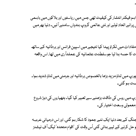
 اہم فیکٹر انتشار کی کیفیت تھی جس میں ریاستوں اور بلاکوں میں باہمی
 پرانے اتحاد ٹوٹے اور نئی عالمی گروپ بندیاں سامنے آئیں۔ دنیا بھر میں
ے مفادات میں ٹکراؤ پیدا کیا نتیجے میں اسپین فرانس اور برطانیہ کے ساتھ
طنت کا حصہ بنا لیا جو سلطنت عثمانیہ کی عملدآری میں تھا، اس واقعہ
رپ میں تناؤ مزید بڑھا بالخصوص برطانیہ اور جرمنی میں تناؤ شدید ہوا۔
یورپ میں روس کی طاقت بڑھنے سے تعبیر کیا گیا۔ ہتھیاروں کی دوڑ شروع
معمولی وسعت اختیار کی۔
کے بعد دنیا ایک نئے جمود کا شکار ہو گئی، اور اس درمیانی عرصہ
حل کرنے کے لیے بنائی گئی اُس وقت کی 'اقوام متحدہ' لیگ آف نیشنز