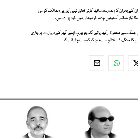
Politica  کو انٹرویو میں کہا ''تائیوان کے بحران کا ہمارے ساتھ کوئی تعلق نہیں' یورپی ممالک کو اس
یکا نواز حلقے آستینیں چڑھا کر میدان میں کود پڑے ہیں۔
اس جنگ سے محفوظ رکھ پائے گا۔ جو یورپ اپنے گھر کے دروازے پر جاری
مریکا جنگ کے نتائج سے خود کو کیسے بچا پائے گا۔