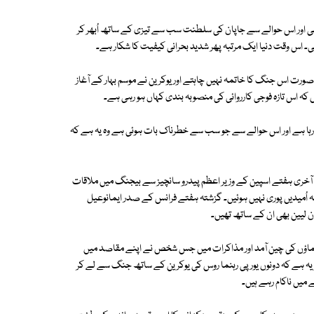
تھی اور اس حوالے سے جاپان کی سلطنت سب سے تیزی کے ساتھ اُبھر کر
 اس وقت دنیا ایک مرتبہ پھر شدید بحرانی کیفیت کا شکار ہے۔
ورت اس جنگ کا خاتمہ نہیں چاہتے اور یوکرین نے موسم بہار کے آغاز
 کہ اس تازہ فوجی کارروائی کی منصوبہ بندی کہاں ہو رہی ہے۔
 آرہا ہے اور اس حوالے سے جو سب سے خطرناک بات ہوئی ہے وہ یہ ہے کہ
خری ہفتے اسپین کے وزیر اعظم پیدرو سانچیز سے بیجنگ میں ملاقات
 اُمیدیں پوری نہیں ہوئیں۔ گزشتہ ہفتے فرانس کے صدر ایمانوعیل
 لیین بھی ان کے ساتھ تھیں۔
رہنماؤں کی چین آمد اور مذاکرات میں جس شخص نے اپنے مقاصد میں
یہ ہے کہ دونوں یورپی رہنما روس کی یوکرین کے ساتھ جنگ سے لے کر
میں ناکام رہے ہیں۔