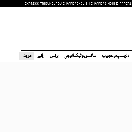
EXPRESS TRIBUNE
URDU E-PAPER
ENGLISH E-PAPER
SINDHI E-PAPER
L
دلچسپ و عجیب
سائنس و ٹیکنالوجی
بزنس
رائے
مزید