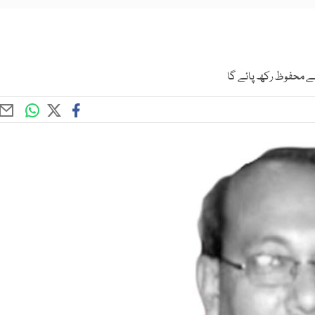
ے محفوظ رکھ پائے گا