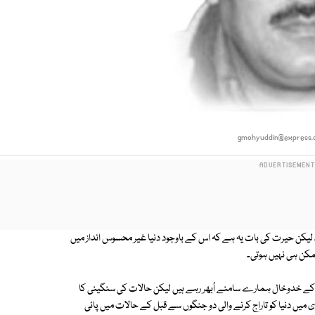
gmohyuddin@express.
لیکن حیرت کی بات یہ ہے کہ اس کے باوجود دنیا غیر محسوس انداز میں
کن ہی نہیں ہوتی۔
ے خدوخال ہمارے سامنے اُبھر رہے ہیں لیکن حالات کی سنگینی کا
یں دنیا کو تاراج کرنے والی دو جنگوں سے قبل کے حالات میں پائی