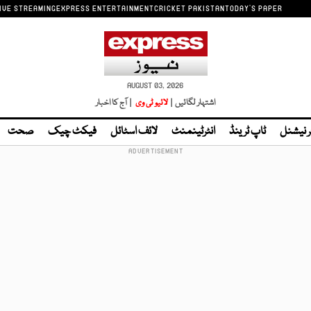
IVE STREAMING
EXPRESS ENTERTAINMENT
CRICKET PAKISTAN
TODAY'S PAPER
AUGUST 03, 2026
اشتہار لگائیں |
لائیو ٹی وی
| آج کا اخبار
ر نیشنل
ٹاپ ٹرینڈ
انٹرٹینمنٹ
لائف اسٹائل
فیکٹ چیک
صحت