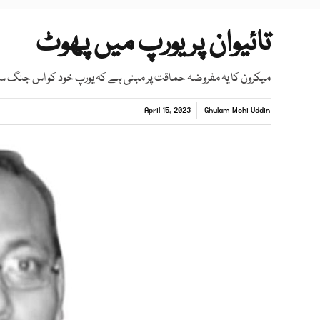
تائیوان پر یورپ میں پھوٹ
میکرون کا یہ مفروضہ حماقت پر مبنی ہے کہ یورپ خود کو اس جنگ س
April 15, 2023
Ghulam Mohi Uddin