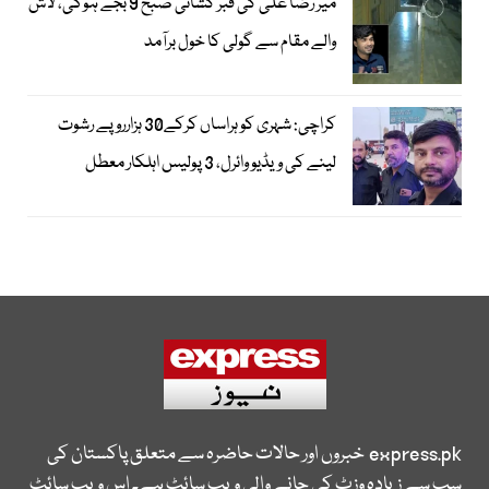
میر رضا علی کی قبر کشائی صبح 9 بجے ہوگی، لاش
والے مقام سے گولی کا خول برآمد
کراچی: شہری کو ہراساں کرکے30 ہزارروپے رشوت
لینے کی ویڈیو وائرل، 3 پولیس اہلکار معطل
express.pk
خبروں اور حالات حاضرہ سے متعلق پاکستان کی
سب سے زیادہ وزٹ کی جانے والی ویب سائٹ ہے۔ اس ویب سائٹ