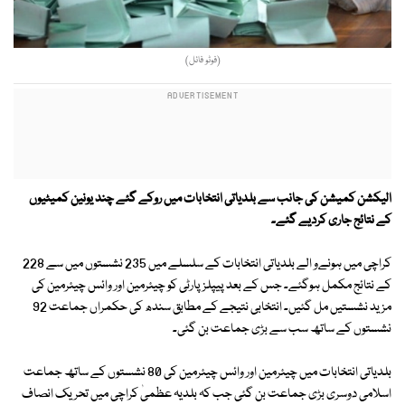
(فوٹو فائل)
الیکشن کمیشن کی جانب سے بلدیاتی انتخابات میں روکے گئے چند یونین کمیٹیوں
کے نتائج جاری کردیے گئے۔
کراچی میں ہونےو الے بلدیاتی انتخابات کے سلسلے میں 235 نشستوں میں سے 228
کے نتائج مکمل ہوگئے۔ جس کے بعد پیپلزپارٹی کو چیئرمین اور وائس چیئرمین کی
مزید نشستیں مل گئیں۔ انتخابی نتیجے کے مطابق سندھ کی حکمراں جماعت 92
نشستوں کے ساتھ سب سے بڑی جماعت بن گئی۔
بلدیاتی انتخابات میں چیئرمین اور وائس چیئرمین کی 80 نشستوں کے ساتھ جماعت
اسلامی دوسری بڑی جماعت بن گئی جب کہ بلدیہ عظمیٰ کراچی میں تحریک انصاف