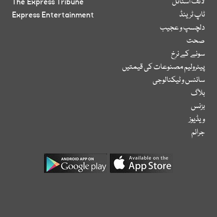
لائف اسٹائل
The Express Tribune
ٹاپ ٹرینڈ
Express Entertainment
دلچسپ و عجیب
صحت
سونے کے نرخ
پیٹرولیم مصنوعات کی قیمتیں
سائنس و ٹیکنالوجی
بلاگ
بزنس
ویڈیوز
جرائم