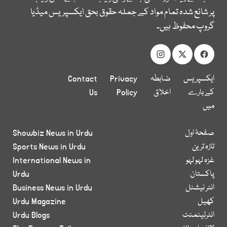
پر شائع شدہ تمام مواد کے جملہ حقوق بحق ایکسپریس میڈیا
گروپ محفوظ ہیں۔
ایکسپریس
ضابطہ
Privacy
Contact
کے بارے
اخلاق
Policy
Us
میں
صفحۂ اول
Showbiz News in Urdu
تازہ ترین
Sports News in Urdu
غزہ لہو لہو
International News in
پاکستان
Urdu
انٹر نیشنل
Business News in Urdu
کھیل
Urdu Magazine
انٹرٹینمنٹ
Urdu Blogs