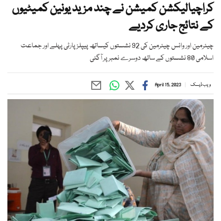
کراچیالیکشن کمیشن نے چند مزید یونین کمیٹیوں
کے نتائج جاری کردیے
چیئرمین اور وائس چیئرمین کی 92 نشستوں کیساتھ پیپلز پارٹی پہلے اور جماعت
اسلامی 80 نشستوں کے ساتھ دوسرے نمبر پر آگئی
ویب ڈیسک
April 15, 2023