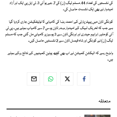
کی نشستوں کی تعداد 44، مسلم لیگ (ن) کی 7، جے یو آئی 3، ٹی ایل پی ایک اور آزاد
امیدوار نے بھی ایک نشست حاصل کی۔
کورنگی ٹاؤن میں پیپلز پارٹی کے احمد رضا کی کامیابی کا نوٹیفکیشن جاری کردیا گیا
ہے جب کہ تحریک لبیک کے امیدوار صدر ٹاؤن یو سی 7 سے کامیاب ہوئے ہیں۔ پی ٹی
آئی کو ملیر، ابراہیم حیدری اور اورنگی ٹاؤن سے 3 یوسیز پر کامیابی مل گئی جب کہ مسلم
لیگ (ن) نے کورنگی اور شاہ فیصل ٹاؤن سے 2 نشستیں حاصل کیں۔
واضح رہے کہ الیکشن کمیشن نے اب بھی کچھ یونین کمیٹیوں کے نتائج روکے ہوئے
ہیں۔
متعلقہ