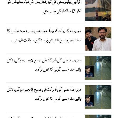
کراچی یونیورسٹی کی تیز رفتار بس کی موٹرسائیکل کو
ٹکر، 17 سالہ لڑکی جاں بحق
میر رضا کے والد کا چیف جسٹس سے از خود نوٹس کا
مطالبہ، پولیس تفتیش پر سنگین سوالات اٹھا دیے
میر رضا علی کی قبر کشائی صبح 9 بجے ہوگی، لاش
والے مقام سے گولی کا خول برآمد
میر رضا علی کی قبر کشائی صبح 9 بجے ہوگی، لاش
والے مقام سے گولی کا خول برآمد