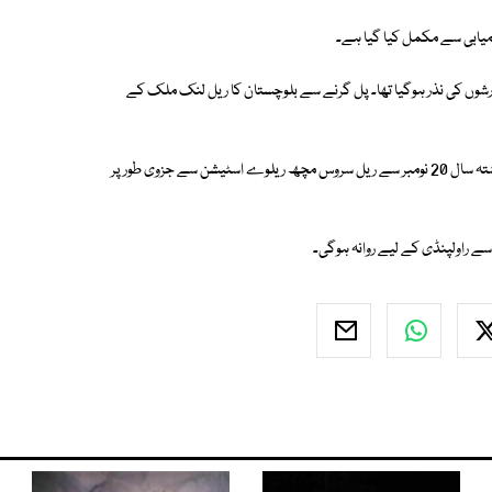
کامیابی سے مکمل کیا گیا ہے۔
ال 25 اگست کو مون سون طوفانی بارشوں کی نذر ہوگیا تھا۔ پل گرنے سے بلوچستان کا ریل لنک ملک کے
متاثرہ ٹریک اور پل کی بحالی کے لیے آپریشن ستمبر 2022ء میں شروع ہوا۔ گزشتہ سال 20 نومبر سے ریل سروس مچھ ریلوے اسٹیشن سے جزوی طور پر