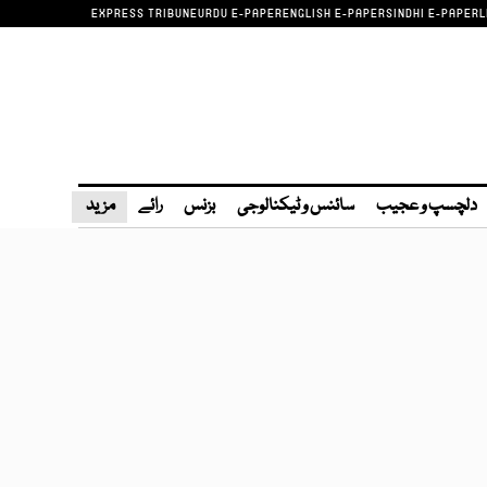
EXPRESS TRIBUNE
URDU E-PAPER
ENGLISH E-PAPER
SINDHI E-PAPER
L
دلچسپ و عجیب
سائنس و ٹیکنالوجی
بزنس
رائے
مزید