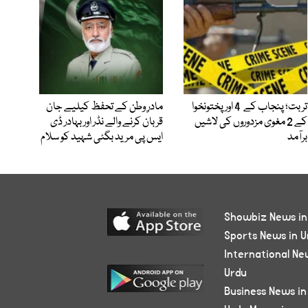
تربت؛ پنجاب کے 4 اور پختونخوا
مادرِ وطن کے تحفظ کیلیے جان
کے 2 مغوی مزدوروں کی لاشیں
قربان کرنے والے نڈر اور بہادر ڈی
برآمد
ایس پی مرید بگٹی شہید کو سلام
Showbiz News in
Sports News in U
International Ne
Urdu
Business News in