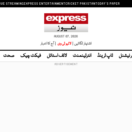
IVE STREAMING
EXPRESS ENTERTAINMENT
CRICKET PAKISTAN
TODAY'S PAPER
AUGUST 07, 2026
اشتہار لگائیں |
لائیو ٹی وی
| آج کا اخبار
ر نیشنل
ٹاپ ٹرینڈ
انٹرٹینمنٹ
لائف اسٹائل
فیکٹ چیک
صحت