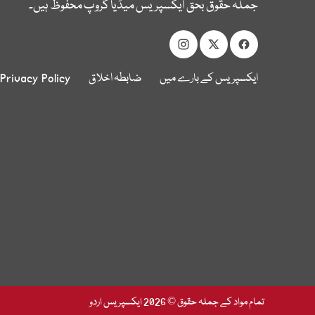
جملہ حقوق بحق ایکسپریس میڈیا گروپ محفوظ ہیں۔
ایکسپریس کے بارے میں
ضابطہ اخلاق
Privacy Policy
تمام مواد کے جملہ حقوق © 2026 ایکسپریس اردو