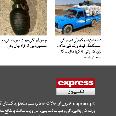
دالبندین؛ سیکیورٹی فورسز کی
چمن اور لکی مروت میں دستی بم
اسمگلنگ نیٹ ورک کے خلاف
حملوں میں 3 افراد جاں بحق
بڑی کارروائی، 4 کروڑ مالیت کا
سامان ضبط
express.pk
خبروں اور حالات حاضرہ سے متعلق پاکستان 
وزٹ کی جانے والی ویب سائٹ ہے۔ اس ویب سائٹ پر شائع شدہ