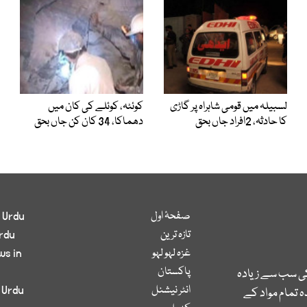
لسبیلہ میں قومی شاہراہ پر گاڑی
کوئٹہ، کوئلے کی کان میں
کا حادثہ، 2افراد جاں بحق
دھماکا، 34 کان کن جاں بحق
صفحۂ اول
 Urdu
تازہ ترین
rdu
غزہ لہو لہو
ws in
پاکستان
کی سب سے زیادہ
انٹر نیشنل
 Urdu
 تمام مواد کے