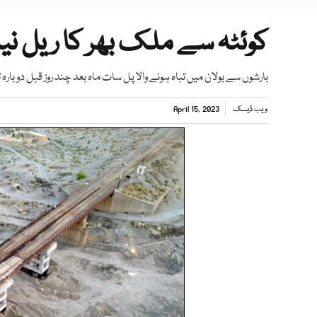
کوئٹہ سے ملک بھر کا ریل نی
بارشوں سے بولان میں تباہ ہونے والا پل سات ماہ بعد چند روز قبل دوبارہ تع
ویب ڈیسک
April 15, 2023