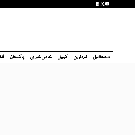
صفحۂ اول
تازہ ترین
کھیل
خاص خبریں
پاکستان
انٹ