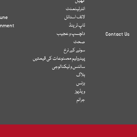
کھیل
انٹرٹینمنٹ
لائف اسٹائل
bune
ٹاپ ٹرینڈ
inment
دلچسپ و عجیب
Contact Us
صحت
سونے کے نرخ
پیٹرولیم مصنوعات کی قیمتیں
سائنس و ٹیکنالوجی
بلاگ
بزنس
ویڈیوز
جرائم