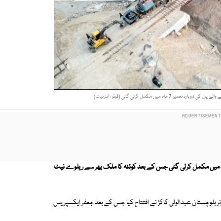
ماہ میں مکمل کرلی گئی (فوٹو : انٹرنیٹ)
ن بارشوں کے سبب بولان میں منہدم ہونے والے پل کی دوبارہ تعمیر 7 ماہ میں مکمل کرلی گئی جس کے بعد کوئٹہ کا ملک بھر سے ریلوے نیٹ
ر بلوچستان عبدالولی کاکڑ نے افتتاح کیا جس کے بعد جعفر ایکسپریس