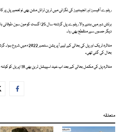
ریلوے آفیسرز اور انجینئیرز کی نگرانی میں ٹرین ٹرائل مشن بھی نو تعمیر پل پر 
برٹش دور میں بننے والا ریلوے پل گزشتہ س
دیگر حصوں سے منقطع بھی رہا۔
بحال کی گئی تھی۔
متاثرہ پل کی مکمل بحالی کے بعد اب عید اسپیشل ٹرین بھی 18 اپریل کو کوئٹہ سے راولپنڈی کے لیے روانہ ہوگی۔
متعلقہ