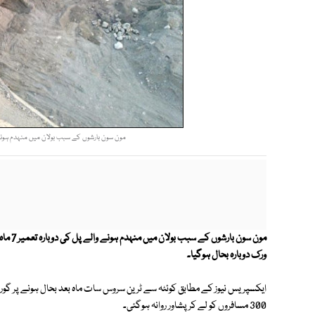
مون سون بارشوں کے سبب بولان میں منہدم ہونے والے پل کی دوبارہ تعمیر 7 
مون سو
ورک دوبارہ بحال ہوگیا۔
ایکسپریس نیوز کے مطابق کوئٹہ سے ٹرین سروس سات ماہ بعد بحال ہونے پر گورن
300 مسافروں کو لے کر پشاور روانہ ہوگئی۔