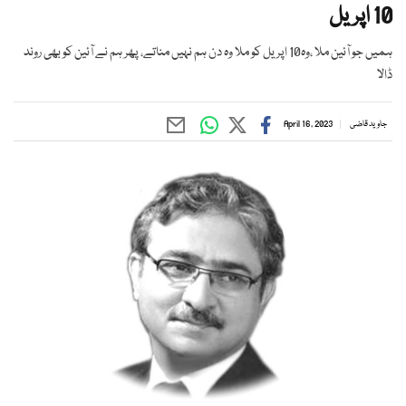
10 اپریل
ہمیں جو آئین ملا ،وہ10 اپریل کو ملا وہ دن ہم نہیں مناتے، پھر ہم نے آئین کو بھی روند
ڈالا
جاوید قاضی
April 16, 2023