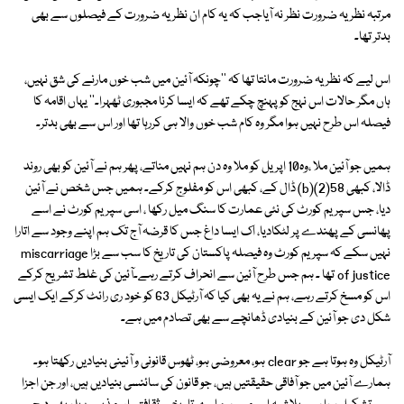
مرتبہ نظریہ ضرورت نظر نہ آیاجب کہ یہ کام ان نظریہ ضرورت کے فیصلوں سے بھی
بدتر تھا۔
اس لیے کہ نظریہ ضرورت مانتا تھا کہ ''چونکہ آئین میں شب خوں مارنے کی شق نہیں،
ہاں مگر حالات اس نہج کو پہنچ چکے تھے کہ ایسا کرنا مجبوری ٹھہرا۔'' یہاں اقامہ کا
فیصلہ اس طرح نہیں ہوا مگر وہ کام شب خوں والا ہی کررہا تھا اور اس سے بھی بدتر۔
ہمیں جو آئین ملا ،وہ10 اپریل کو ملا وہ دن ہم نہیں مناتے، پھر ہم نے آئین کو بھی روند
ڈالا، کبھی 58(2)(b) ڈال کے، کبھی اس کو مفلوج کرکے۔ ہمیں جس شخص نے آئین
دیا، جس سپریم کورٹ کی نئی عمارت کا سنگ میل رکھا ، اسی سپریم کورٹ نے اسے
پھانسی کے پھندے پر لٹکادیا، اک ایسا داغ جس کا قرضہ آج تک ہم اپنے وجود سے اتارا
نہیں سکے کہ سپریم کورٹ وہ فیصلہ پاکستان کی تاریخ کا سب سے بڑا miscarriage
of justice تھا ۔ ہم جس طرح آئین سے انحراف کرتے رہے۔آئین کی غلط تشریح کرکے
اس کو مسخ کرتے رہے، ہم نے یہ بھی کیا کہ آرٹیکل 63 کو خود ری رائٹ کرکے ایک ایسی
شکل دی جو آئین کے بنیادی ڈھانچے سے بھی تصادم میں ہے۔
آرٹیکل وہ ہوتا ہے جو clear ہو، معروضی ہو، ٹھوس قانونی و آئینی بنیادیں رکھتا ہو۔
ہمارے آئین میں جو آفاقی حقیقتیں ہیں، جو قانون کی سائنسی بنیادیں ہیں، اور جن اجزا