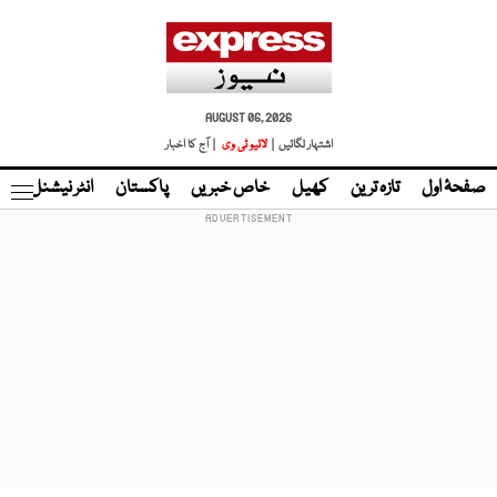
AUGUST 06, 2026
اشتہار لگائیں |
لائیو ٹی وی
| آج کا اخبار
صفحۂ اول
تازہ ترین
کھیل
خاص خبریں
پاکستان
انٹر نیشنل
ٹا