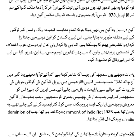
دیا اس میں بھی انسانی حقوق کی شقیں واضح نہیں تھی اور جو آئین جنرل ایوب نے اس
قوم کو دیا وہ بھی ادھورا تھا، یوں دونوں آئین ٹوٹ گئے اور آخر کار آدھا ملک گنوا کے ہم
نے 10 اپریل 1973 کو اس آزاد جمہوری ریاست کو ایک مکمل آئین دیا۔
آئین در اصل وہ آئین ہی نہیں ہوتا جوکہ تمام مذاہب، قومیت، رنگ و نسل کے لوگوں
کے لیے متفقہ طور پر نہ بنایا جائے۔ اس لیے پاکستان کو آئین دینے میں جتنا بڑا
کردارذوالفقارعلی بھٹو کا ہوسکتا ہے، اتنا ہی بڑا کردار ولی خان اور دوسری حزب اختلاف
کی نشستوں پر بیٹھنے والوں کا ہے، پھر اٹھارویں ترمیم جس نے آئین بھرپور کیا اس لیے
کہ اس نے وفاق کو مضبوط کیا۔
یہ بات مجھے یوں سمجھ آئی جیسا کہ شاعر کہتا ہے ''تم آئے تو آیا مجھے یاد گلی میں
آج چاند نکلا'' جب جسٹس قاضی فائز عیسیٰ دس اپریل کو آئین کی گولڈن جوبلی کی
تقریبات کے حوالے سے پارلیمنٹ ہال میں چلے آئے۔ دس اپریل کیا ہے؟ اس کو
سمجھنے کے لیے ہندوستان کی چھبیس جنوری کو سمجھیں ۔جب ہندوستان کا آئین
معروض وجود میں آیا،ایک ایسا پروجیکٹ جس کو ڈاکٹر ایمبیدکر لے کے چلے تھے۔ یہ
وہ دن تھا جب Government of India Act 1935ختم ہوا تھا، جب dominion of
india ، ریپبلک آف انڈیا بنا تھا۔
26جنوری کو ہندوستان آزاد ہوا تھا ان کی کیلکیولیشن کے مطابق ۔ ان کے حساب سے