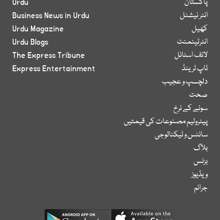
پاکستان
Urdu
انٹر نیشنل
Business News in Urdu
کھیل
Urdu Magazine
انٹرٹینمنٹ
Urdu Blogs
لائف اسٹائل
The Express Tribune
ٹاپ ٹرینڈ
Express Entertainment
دلچسپ و عجیب
صحت
سونے کے نرخ
پیٹرولیم مصنوعات کی قیمتیں
سائنس و ٹیکنالوجی
بلاگ
بزنس
ویڈیوز
جرائم