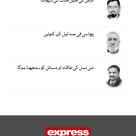
قرض کی قلیل مدت کی سہولت
پچاسی فی صد تیل کے کنوئیں
نئی نسل کی طاقت اور مسائل کو سمجھنا ہوگا