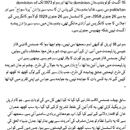
15 اگست کو تو ہندوستان dominion بنا تھا اور ہم تو 1973 تک dominion of
pakistan ہی رہے۔ غالبا ہندوستان کے پاس ان کا سب سے بڑا دن ''پرنا سوراج'' ہے اور
وہ ہے 26 جنوری 1950۔ جس کا تسلسل ہے 26 جنوری 1929 کو لاہور کانگریس کے
اجلاس کا جب کانگریس نے آزادی مانگی تھی۔ ہندوستان میں سب سے بڑا دن پندرہ
اگست نہیں بلکہ چھبیس جنوری ہے۔
ہم نے 10 اپریل کو کبھی اہم سمجھا ہی نہیں۔ چلو اچھا ہوا کہ جسٹس قاضی فائز
عیسیٰ پارلیمنٹ میں آئے، ان کے آنے سے بہت شور و غل مچا ،مختلف باتیں ہوئیں،
لیکن جسٹس فائز عیسیٰ سپریم کورٹ کا وقار تھے۔ سرخم رہے، بیٹھے رہے اس
پارلیمنٹ میں جہاں آئین بنا تھا ۔ آج بازار میں پہ بہ جولاں کی طرح ، چشم نم جان شوریدہ
کی طرح، تہمتیں عشق پوشیدہ کی طرح۔ جب بازار سے گذریں گے لوگ کچھ نہ کچھ تو
کہیں گے نہ، وہ کسی بات کا جوابدہ نہیں، وہ جوابدہ ہے جو اس نے اپنی تقریر میں کہا تھا
۔
سابق چیف جسٹس ثاقب نثار نے کیا کیا نہ کیا،ابھی کل ہی کی تو بات ہے ، جو کام ٹرپل
ون بریگیڈ کرتی تھی، وہ کام آئین کی غلط تشریح کرکے کیا گیا ۔ یہ سب کچھ عمران
خان کو اقتدار دلانے کے لیے کیا گیا، اب جو معاشی بربادی سامنے آئی ہے، سمجھ آتی
ہے کہ یہ ہائبرڈ نظام تو جنرل مشرف کی آمریت سے بھی بدتر تھا، جنرل ضیاء الحق کی
آمریت کا تسلسل تھا، یہ سب کچھ کورٹ کے فیصلوں سے ہوا، جس میں کسی کو اس