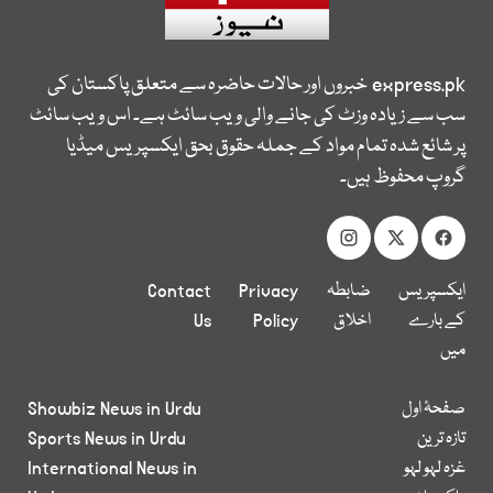
express.pk
خبروں اور حالات حاضرہ سے متعلق پاکستان کی
سب سے زیادہ وزٹ کی جانے والی ویب سائٹ ہے۔ اس ویب سائٹ
پر شائع شدہ تمام مواد کے جملہ حقوق بحق ایکسپریس میڈیا
گروپ محفوظ ہیں۔
ایکسپریس
ضابطہ
Privacy
Contact
کے بارے
اخلاق
Policy
Us
میں
صفحۂ اول
Showbiz News in Urdu
تازہ ترین
Sports News in Urdu
غزہ لہو لہو
International News in