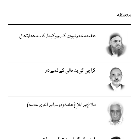
متعلقہ
عقیدہ ختم نبوت کے چوکیدار کا سانحہ ارتحال
کراچی کی بدحالی کے ذمے دار
ابلاغ اور ابلاغِ عامہ (دوسرا اور آخری حصہ)