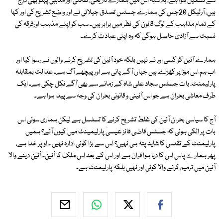
سے تشکیل ہوا ہے، بلاشبہ اس میں ہمارے تاریخی، ثقافتی اور مذہبی پہلو بھی درج
ہیں، آرٹیکل 20جس کی ہمارے جسٹس تصدق جیلانی نے اور واضع تشریح کی اور کہا
کے تمام مذاہب کے لوگ قانون کی نظر میں برابر ہیں۔ سب کو اپنے مذہب اورفرقہ کی
نسبت سے آزادی حاصل ہوگی کہ وہ اپنی عبادت کرے۔
ہمارے آئین کو کسی اور نے نہیں بلکہ خود آئین کی تشریح کرنے والوں نے رسوا کیا اور
اب ہم اس موڑ پر کھڑے ہیں جہاں آگے پانی ہے اور پیچھے آگ ہے۔ عدالت بمقابلہ
پارلیمنٹ، بات جسٹس سجاد علی شاہ کے زمانے سے بھی آگے نکل چکی ہے۔ ایک
طرف معاشی بحران ہے جو اس آئینی و قانونی بحران کی وجہ سے پیدا ہوا ہے۔
آج کا سیاسی بحران آئین کی غلط تشریح کرنے کا تسلسل ہے لیکن ہماری سوئی اس
بات پر اٹکی ہوئی کہ جسٹس قاضی فائز عیسیٰ پارلیمینٹ میں کیوں آئے؟ ہمیں
پارلیمنٹ کے تقدس کا شاید پتہ ہی نہیں؟ اس سے بڑا کوئی ادارہ نہیں ۔ اوپر خدا ہے،
پھر ہمارے پاس اس کا دیا ہوا قران ہے اور اس کے بعد اس ملک کا آئین۔ آئین دینے والا
آئین میں ترمیم کرنے والا کوئی اور نہیں بلکہ پارلیمنٹ ہے۔