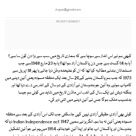
Jvqazi@gmail.com
کبھی ہم نے اس انداز سے سوچا ہے کہ ہماری تاریخ میں سب سے بڑا دن کون سا ہے ؟
آیا وہ 14اگست ہے جس دن پاکستان آزاد ہوا تھا؟ یا وہ 23 مارچ 1940ہے جب
مسلمانان ہندنے مطالبہ کیا تھا کہ ان کو علیحدہ وطن دیا جائے یا پھر 10 اپریل ہے
1973 کہ جب ہم پاکستان بننے کے26 سال بعد ایک متفقہ مسودہ یعنی آئین دینے میں
کامیاب ہوئے، وہ آئین جو ہندوستان نے آزادی کے دو سال کے اندر ہی دے دیا تھا اور
بنگلہ دیش نے ایک سال کے اندر۔ اس ماڈرن تاریخ میں شاید ہی کوئی ہم جیسا
بدنصیب ملک ہوگا جس نے آئین دینے میں اتنی دیر کی۔
کوئی بھی آزادی حقیقی آزادی نہیں کہی جاسکتی جب تک اس آزادی کے بعد سے متفقہ
مسودہ یعنی آئین نہ بنا ہو۔ انگریز نے ہمیں Indian Independence act 1947 دیاکہ
ہندوستان اور پاکستان اب جائو اور اپنا آئین خودبنائو۔ 1954 میںہم نے جو آئین تشکیل