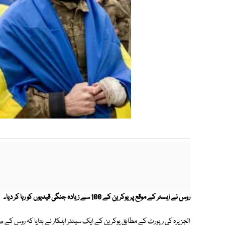
روس نے ایسٹر کے موقع پر یوکرین کے 100 سے زیادہ جنگی قیدیوں کو رہا کر دیا۔
الجزیرہ کی رپورٹ کے مطابق یوکرین کے ایک سینئر اہلکار نے بتایا کہ روس کے 