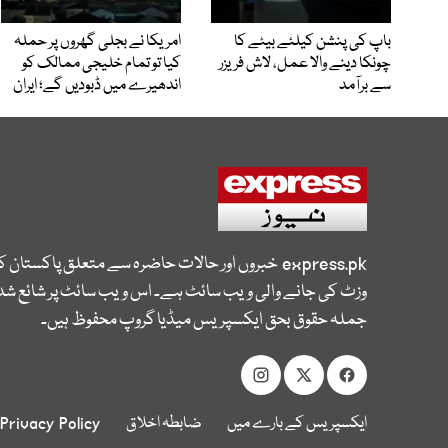
باپ کی پنشن کیلئے بیٹے کا
امریکا نے بجلی گھروں پر حملہ
چونکا دینے والا عمل، لاش فریزر
کیا تو تمام خلیجی ممالک کو
سے برآمد
اندھیرے میں ڈبودیں گے؛ ایران
express.pk
خبروں اور حالات حاضرہ سے متعلق پاکستان 
وزٹ کی جانے والی ویب سائٹ ہے۔ اس ویب سائٹ پر شائع شدہ
جملہ حقوق بحق ایکسپریس میڈیا گروپ محفوظ ہیں۔
ایکسپریس کے بارے میں
ضابطہ اخلاق
Privacy Policy