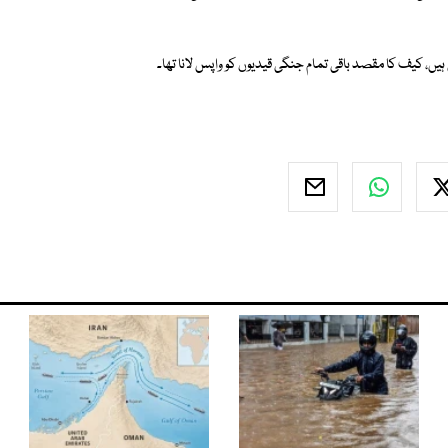
ں، کیف کا مقصد باقی تمام جنگی قیدیوں کو واپس لانا تھا۔