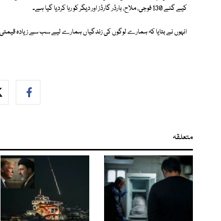
کیے گئے 130 فوجی، ملاح، بارڈر گارڈز اور دیگر کو رہا کردیا گیا ہے۔
انہوں نے بتایا کہ ہمارے لوگوں کی زندگیاں ہمارے لیے سب سے زیادہ قیمتی ہی
متعلقہ