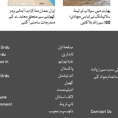
بھارت میں سیلاب اور لینڈ
ایران عمان مذاکرات؛ آبنائے ہرمز
سلائیڈنگ نے تباہی مچادی؛
کھولنے سے متعلق معاہدے کے
100 سے زائد ہلاکتیں
مندرجات سامنے آگئے
صفحۂ اول
 Urdu
تازہ ترین
rdu
غزہ لہو لہو
ws in
پاکستان
کی سب سے زیادہ
انٹر نیشنل
 Urdu
 تمام مواد کے
کھیل
انٹرٹینمنٹ
لائف اسٹائل
bune
ٹاپ ٹرینڈ
inment
دلچسپ و عجیب
Contact Us