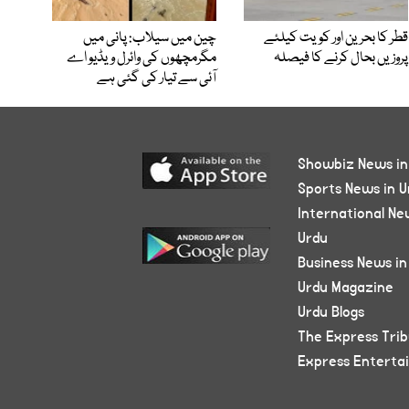
قطر کا بحرین اور کویت کیلئے
چین میں سیلاب: پانی میں
پروزیں بحال کرنے کا فیصلہ
مگرمچھوں کی وائرل ویڈیو اے
آئی سے تیار کی گئی ہے
Showbiz News in
Sports News in U
International Ne
Urdu
Business News in
Urdu Magazine
Urdu Blogs
The Express Tri
Express Enterta