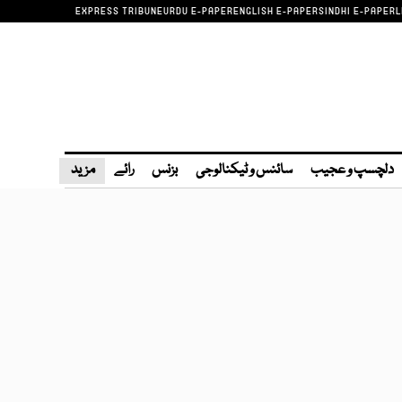
EXPRESS TRIBUNE
URDU E-PAPER
ENGLISH E-PAPER
SINDHI E-PAPER
L
دلچسپ و عجیب
سائنس و ٹیکنالوجی
بزنس
رائے
مزید