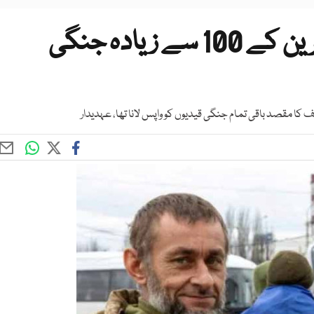
روس نے ایسٹر کے موقع پر یوکرین کے 100 سے زیادہ جنگی
 مقصد باقی تمام جنگی قیدیوں کو واپس لانا تھا، عہدیدار