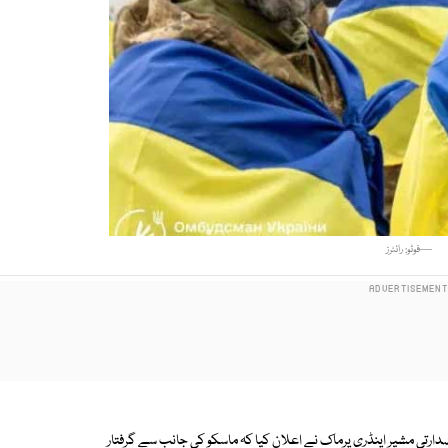
—فوٹو: رائٹرز
صدارتی مشیر اینڈری یرماک نے اعلان کیا کہ ماسکو کی جانب سے گرفتار