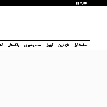
صفحۂ اول
تازہ ترین
کھیل
خاص خبریں
پاکستان
انٹ