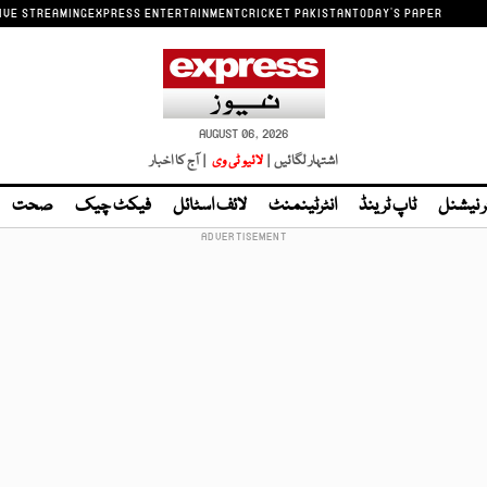
IVE STREAMING
EXPRESS ENTERTAINMENT
CRICKET PAKISTAN
TODAY'S PAPER
AUGUST 06, 2026
اشتہار لگائیں |
لائیو ٹی وی
| آج کا اخبار
ر نیشنل
ٹاپ ٹرینڈ
انٹرٹینمنٹ
لائف اسٹائل
فیکٹ چیک
صحت