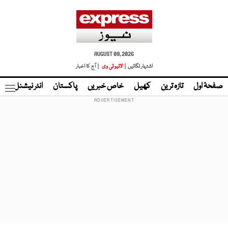
AUGUST 09, 2026
اشتہار لگائیں |
لائیو ٹی وی
| آج کا اخبار
صفحۂ اول
تازہ ترین
کھیل
خاص خبریں
پاکستان
انٹر نیشنل
ٹا