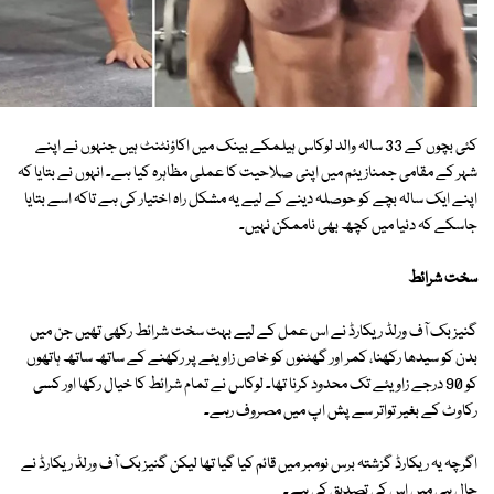
کئی بچوں کے 33 سالہ والد لوکاس ہیلمکے بینک میں اکاؤنٹنٹ ہیں جنہوں نے اپنے
شہر کے مقامی جمنازیئم میں اپنی صلاحیت کا عملی مظاہرہ کیا ہے۔ انہوں نے بتایا کہ
اپنے ایک سالہ بچے کو حوصلہ دینے کے لیے یہ مشکل راہ اختیار کی ہے تاکہ اسے بتایا
جاسکے کہ دنیا میں کچھ بھی ناممکن نہیں۔
سخت شرائط
گنیز بک آف ورلڈ ریکارڈ نے اس عمل کے لیے بہت سخت شرائط رکھی تھیں جن میں
بدن کو سیدھا رکھنا، کمر اور گھٹنوں کو خاص زاویئے پر رکھنے کے ساتھ ساتھ ہاتھوں
کو 90 درجے زاویئے تک محدود کرنا تھا۔ لوکاس نے تمام شرائط کا خیال رکھا اور کسی
رکاوٹ کے بغیر تواتر سے پش اپ میں مصروف رہے۔
اگرچہ یہ ریکارڈ گزشتہ برس نومبر میں قائم کیا گیا تھا لیکن گنیز بک آف ورلڈ ریکارڈ نے
حال ہی میں اس کی تصدیق کی ہے۔