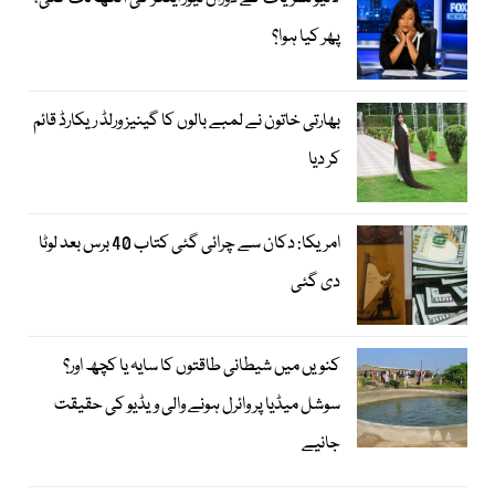
پھر کیا ہوا؟
بھارتی خاتون نے لمبے بالوں کا گینیز ورلڈ ریکارڈ قائم
کر دیا
امریکا: دکان سے چرائی گئی کتاب 40 برس بعد لوٹا
دی گئی
کنویں میں شیطانی طاقتوں کا سایہ یا کچھ اور؟
سوشل میڈیا پر وائرل ہونے والی ویڈیو کی حقیقت
جانیے