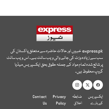
express.pk
خبروں اور حالات حاضرہ سے متعلق پاکستان کی
سب سے زیادہ وزٹ کی جانے والی ویب سائٹ ہے۔ اس ویب سائٹ
پر شائع شدہ تمام مواد کے جملہ حقوق بحق ایکسپریس میڈیا
گروپ محفوظ ہیں۔
ایکسپریس
ضابطہ
Privacy
Contact
کے بارے
اخلاق
Policy
Us