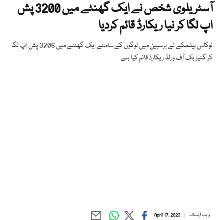
آسٹریلوی شخص نے ایک گھنٹے میں 3200 پش
اپ لگا کر نیا ریکارڈ قائم کردیا
لوکاس ہیلمکے نے برسبین میں لوگوں کے سامنے ایک گھنٹے میں 3206 پش اپ لگا
کر گنیز بک آف ورلڈ ریکارڈ قائم کیا ہے
ویب ڈیسک
April 17, 2023