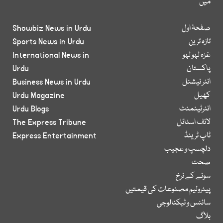
میں
صفحۂ اول
Showbiz News in Urdu
تازہ ترین
Sports News in Urdu
غزہ لہو لہو
International News in
پاکستان
Urdu
انٹر نیشنل
Business News in Urdu
کھیل
Urdu Magazine
انٹرٹینمنٹ
Urdu Blogs
لائف اسٹائل
The Express Tribune
ٹاپ ٹرینڈ
Express Entertainment
دلچسپ و عجیب
صحت
سونے کے نرخ
پیٹرولیم مصنوعات کی قیمتیں
سائنس و ٹیکنالوجی
بلاگ