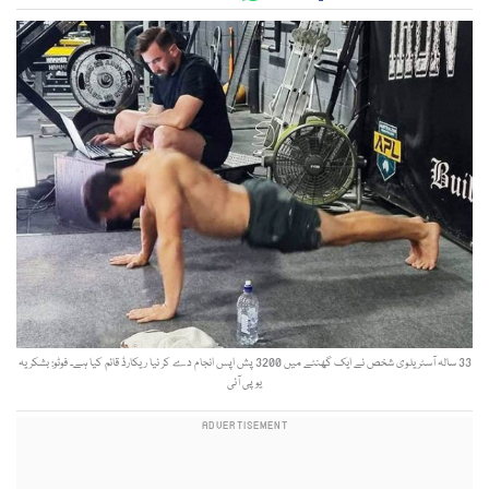
33 سالہ آسٹریلوی شخص نے ایک گھنٹے میں 3200 پش اپس انجام دے کر نیا ریکارڈ قائم کیا ہے۔ فوٹو: بشکریہ
یوپی آئی