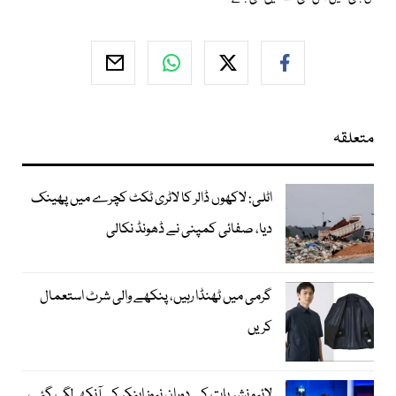
متعلقہ
اٹلی: لاکھوں ڈالر کا لاٹری ٹکٹ کچرے میں پھینک
دیا، صفائی کمپنی نے ڈھونڈ نکالی
گرمی میں ٹھنڈا رہیں، پنکھے والی شرٹ استعمال
کریں
لائیو نشریات کے دوران نیوز اینکر کی آنکھ لگ گئی،