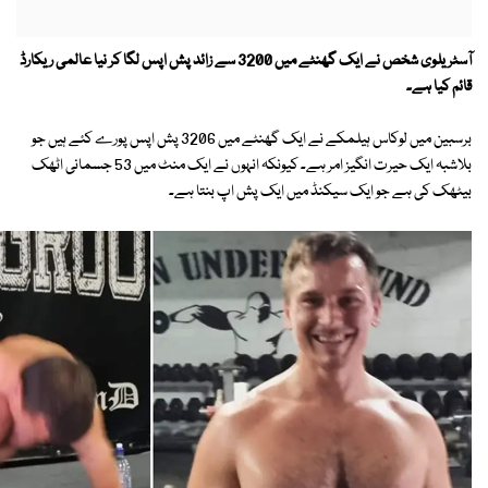
آسٹریلوی شخص نے ایک گھنٹے میں 3200 سے زائد پش اپس لگا کر نیا عالمی ریکارڈ
قائم کیا ہے۔
برسبین میں لوکاس ہیلمکے نے ایک گھنٹے میں 3206 پش اپس پورے کئے ہیں جو
بلاشبہ ایک حیرت انگیز امر ہے۔ کیونکہ انہوں نے ایک منٹ میں 53 جسمانی اٹھک
بیٹھک کی ہے جو ایک سیکنڈ میں ایک پش اپ بنتا ہے۔