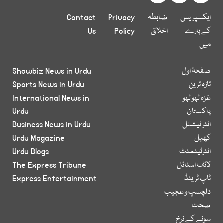
ایکسپریس
ضابطہ
Privacy
Contact
کے بارے
اخلاق
Policy
Us
میں
صفحۂ اول
Showbiz News in Urdu
تازہ ترین
Sports News in Urdu
غزہ لہو لہو
International News in
پاکستان
Urdu
انٹر نیشنل
Business News in Urdu
کھیل
Urdu Magazine
انٹرٹینمنٹ
Urdu Blogs
لائف اسٹائل
The Express Tribune
ٹاپ ٹرینڈ
Express Entertainment
دلچسپ و عجیب
صحت
سونے کے نرخ