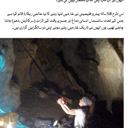
انہوں نے اب تک اپنی کتاب مکمل نہیں کی ہے۔
اس طرح 50 سالہ بیٹریز فلیمینی نے غار میں تنہا رہنے کا نیا عالمی ریکارڈ قائم کیا ہے
جس کے تحت سائنسداں انسانی دماغ اور جسم پر وقت کے اثرات (سرکاڈیئن ردھم) جاننا
چاہتے تھے۔ یوں انہوں نے تاریک غار میں رہتے ہوئے اپنی دو سالگراہیں گزاری ہیں۔