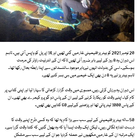
20 نومبر 2021 کو بیٹریز فلیمینی غار میں گئی تھیں اور 14 اپریل کو واپس آئی ہیں۔ تاہم
اس دوران وہ 8 روز کے لیے باہر ضرور آئی تھیں تاکہ ان کے انٹرنیٹ راؤٹر کی مرمت
ہوسکے۔ اسی کی بدولت انہوں نےباہر موجود سائنسدانوں سے اپنا رابطہ بحال رکھا تھا۔
تاہم بیٹریز نے یہ 8 دن بھی ایک خیمے میں ہی بسر کئے تھے۔
اس دوران وہ ورزش کرتی رہیں، مصوری میں وقت گزارا، کڑھائی کا سہارا لیا اور اپنی کتاب پر
کام کیا۔ اپنے وقت کو ریکارڈ کرنے کے لیے ان کے پاس دو گو پرو کیمرے بھی تھے۔ ان
کے پاس 1000 لیٹر پانی تھا اور پڑھنے کےلیے 60 کتابیں بھی تھیں۔
50 سالہ بیٹریز فلیمینی کے لیے سب سے بڑا کام یہ تھا کہ وہ کسی طرح اپنے وقت کا
درست اندازہ لگاتی رہیں۔ لیکن ایک وقت ایسا آیا کہ وہ بھول گئیں کہ کتنا وقت گزرا ہے۔
ایک مرتبہ ان کے غار میں مکھیوں نے حملہ کردیا جو ان کے لیے سب سے مشکل