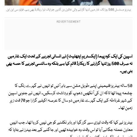
بیٹریز مسلسل 500 روز تک غار میں تنہا گزارنے والی خاتون بن گئیں جو ایک نیا ریکارڈ بھی ہے۔ فوٹو: سی این این
اسپین کی ایک کوہ پیما (ایکسٹریم ایتھلیٹ) نے انسانی تجربے کے تحت ایک غار میں
نہ صرف 500 روز تنہا گزارنے کا ریکارڈ قائم کیا ہے بلکہ وہ سائنسی تجربے کا حصہ بھی
بنی ہیں۔
50 سالہ بیٹریز فلیمینی اپنے طویل مشن سے باہر آئیں تو انہوں نے گہرے رنگ کا
چشمہ پہنا تھا تاکہ ان کی آنکھیں دھوپ کو برداشت کرسکیں۔ انہوں نے جنوبی اسپین
کے شہر غرناطہ کے ایک گہرے غار میں دو سال کا عرصہ اکیلے گزارا جو 70 فٹ زیرِ
زمین تھا۔
بیٹریز نے کہا کہ وقت تیزی سے گزرگیا اور باہر نکلنے کو جی نہیں کررہا تھا۔ جب انہیں
معاون عملہ جگانے آیا تو اس وقت وہ خوابیدہ تھیں اور جاگنے کے بعد بیٹرز نے بتایا کہ