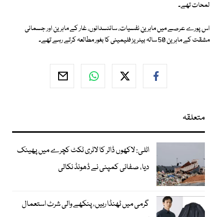
لمحات تھے۔
اس پورے عرصے میں ماہرینِ نفسیات، سائنسدانوں، غار کے ماہرین اور جسمانی
مشقت کے ماہرین 50 سالہ بیٹریز فلیمینی کا بغور مطالعہ کرتے رہے تھے۔
متعلقہ
اٹلی: لاکھوں ڈالر کا لاٹری ٹکٹ کچرے میں پھینک
دیا، صفائی کمپنی نے ڈھونڈ نکالی
گرمی میں ٹھنڈا رہیں، پنکھے والی شرٹ استعمال