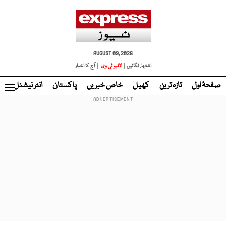
AUGUST 09, 2026
اشتہار لگائیں |
لائیو ٹی وی
| آج کا اخبار
صفحۂ اول
تازہ ترین
کھیل
خاص خبریں
پاکستان
انٹر نیشنل
ٹا