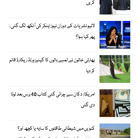
کریں
لائیو نشریات کے دوران نیوز اینکر کی آنکھ لگ گئی،
پھر کیا ہوا؟
بھارتی خاتون نے لمبے بالوں کا گینیز ورلڈ ریکارڈ قائم
کر دیا
امریکا: دکان سے چرائی گئی کتاب 40 برس بعد لوٹا
دی گئی
کنویں میں شیطانی طاقتوں کا سایہ یا کچھ اور؟