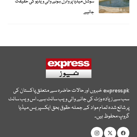
سوشل میڈیا پر وائرل ہونے والی ویڈیو کی حقیقت
جانیے
express.pk
خبروں اور حالات حاضرہ سے متعلق پاکستان کی
سب سے زیادہ وزٹ کی جانے والی ویب سائٹ ہے۔ اس ویب سائٹ
پر شائع شدہ تمام مواد کے جملہ حقوق بحق ایکسپریس میڈیا
گروپ محفوظ ہیں۔