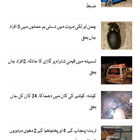
ضبط
چمن اور لکی مروت میں دستی بم حملوں میں 3 افراد
جاں بحق
لسبیلہ میں قومی شاہراہ پر گاڑی کا حادثہ، 2افراد جاں
بحق
کوئٹہ، کوئلے کی کان میں دھماکا، 34 کان کن جاں
بحق
تربت؛ پنجاب کے 4 اور پختونخوا کے 2 مغوی مزدوروں