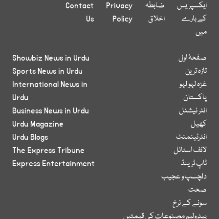
ایکسپریس
ضابطہ
Privacy
Contact
کے بارے
اخلاق
Policy
Us
میں
صفحۂ اول
Showbiz News in Urdu
تازہ ترین
Sports News in Urdu
غزہ لہو لہو
International News in
پاکستان
Urdu
انٹر نیشنل
Business News in Urdu
کھیل
Urdu Magazine
انٹرٹینمنٹ
Urdu Blogs
لائف اسٹائل
The Express Tribune
ٹاپ ٹرینڈ
Express Entertainment
دلچسپ و عجیب
صحت
سونے کے نرخ
پیٹرولیم مصنوعات کی قیمتیں