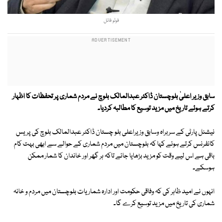
فوٹو فائل
سابق وزیر اعلیٰ بلوچستان ڈاکٹر عبدالمالک بلوچ نے مردم شماری پر تحفظات کا اظہار
کرتے ہوئے تاریخ میں مزید توسیع کا مطالبہ کردیا۔
نیشنل پارٹی کے سربراہ وسابق وزیراعلی بلو چستان ڈاکٹر عبدالمالک بلوچ کی پریس
کانفرنس کرتے ہوئے کہا کہ بلوچستان میں مردم شماری کے حوالے سے ابھی بہت کام
باقی ہے اس لیے وقت کو مزید بڑھایا جائے تاکہ ہر گھر اور خاندان کا شمار ممکن
ہوسکے۔
انہوں نے امید ظاہر کی کہ وفاقی حکومت اور ادارہ شماریات بلوچستان میں مردم و خانہ
شماری کی تاریخ میں مزید توسیع کرے گا۔