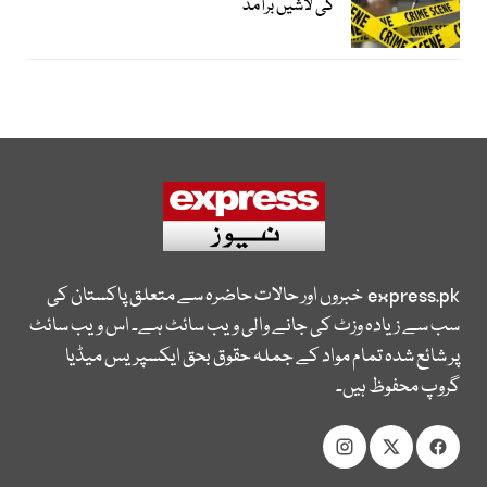
کی لاشیں برآمد
express.pk
خبروں اور حالات حاضرہ سے متعلق پاکستان کی
سب سے زیادہ وزٹ کی جانے والی ویب سائٹ ہے۔ اس ویب سائٹ
پر شائع شدہ تمام مواد کے جملہ حقوق بحق ایکسپریس میڈیا
گروپ محفوظ ہیں۔