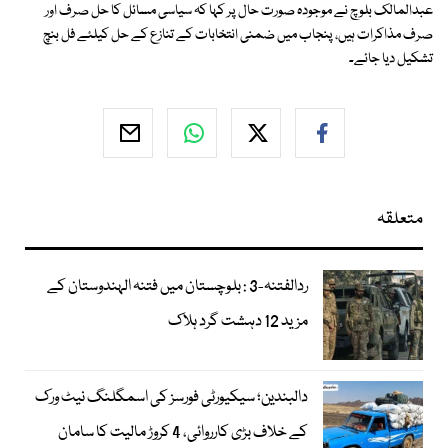
عبدالمالک بلوچ نے موجودہ صورت حال پر کہا کہ سیاسی مسائل کا حل صرف اور
صرف مذاکرات ہیں، پنجاب میں ضمنی انتخابات کے تنازع کے حل کیلئے فل بنچ
تشکیل دیا جائے۔
متعلقہ
ردالفتنہ-3 : بلوچستان میں فتنہ الہندوستان کے
مزید 12 دہشت گرد ہلاک
دالبندین؛ سیکیورٹی فورسز کی اسمگلنگ نیٹ ورک
کے خلاف بڑی کارروائی، 4 کروڑ مالیت کا سامان