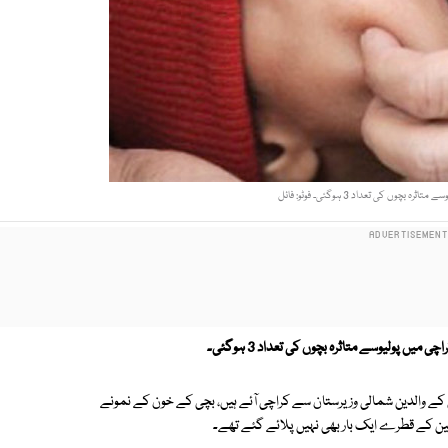
 بچوں کی تعداد 3 ہوگئی۔ فوٹو: فائل
ں پولیوسے متاثرہ بچوں کی تعداد 3 ہوگئی۔
 کے والدین شمالی وزیرستان سے کراچی آئے ہیں، بچی کے خون کے نمونے
ین کے قطرے ایک بار بھی نہیں پلائے گئے تھے۔