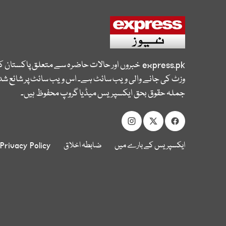
express.pk
خبروں اور حالات حاضرہ سے متعلق پاکستان 
وزٹ کی جانے والی ویب سائٹ ہے۔ اس ویب سائٹ پر شائع شدہ
جملہ حقوق بحق ایکسپریس میڈیا گروپ محفوظ ہیں۔
ایکسپریس کے بارے میں
ضابطہ اخلاق
Privacy Policy