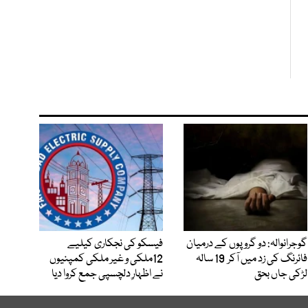
گوجرانوالہ: دو گروپوں کے درمیان
فیسکو کی نجکاری کیلیے
فائرنگ کی زد میں آکر 19 سالہ
12ملکی و غیر ملکی کمپنیوں
لڑکی جاں بحق
نے اظہارِ دلچسپی جمع کروا دیا