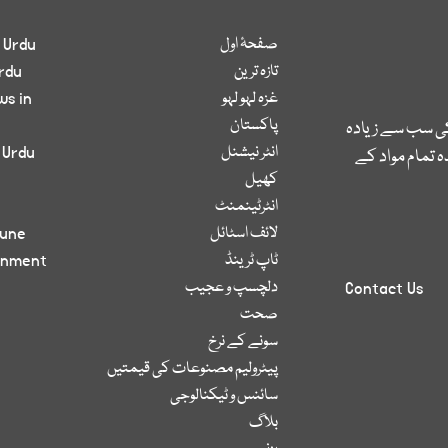
صفحۂ اول
 Urdu
تازہ ترین
rdu
غزہ لہو لہو
ws in
پاکستان
کی سب سے زیادہ
انٹر نیشنل
 Urdu
 تمام مواد کے
کھیل
انٹرٹینمنٹ
لائف اسٹائل
bune
ٹاپ ٹرینڈ
inment
دلچسپ و عجیب
Contact Us
صحت
سونے کے نرخ
پیٹرولیم مصنوعات کی قیمتیں
سائنس و ٹیکنالوجی
بلاگ