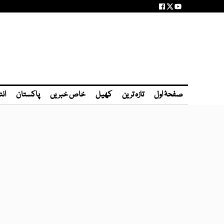
صفحۂ اول
تازہ ترین
کھیل
خاص خبریں
پاکستان
انٹ