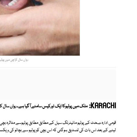
رواں سال کراچی میں پولیوسے متاثرہ
KARACHI:
ملک میں پولیوکا ایک اورکیس سامنے آگیا ہے۔ رواں سال کراچی می
قومی ادارہ صحت کے پولیو مانیٹرنگ سیل کے مطابق مطابق پولیوسے متاثرہ بچی
لینے کے بعد اس بات کی تصدیق ہوگئی کہ اس بچی کو پولیو سے بچائو کی ویکس