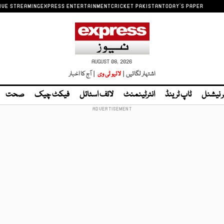
IVE STREAMING
EXPRESS ENTERTAINMENT
CRICKET PAKISTAN
TODAY'S PAPER
AUGUST 08, 2026
اشتہار لگائیں |
لائیو ٹی وی
| آج کا اخبار
ر نیشنل
ٹاپ ٹرینڈ
انٹرٹینمنٹ
لائف اسٹائل
فیکٹ چیک
صحت