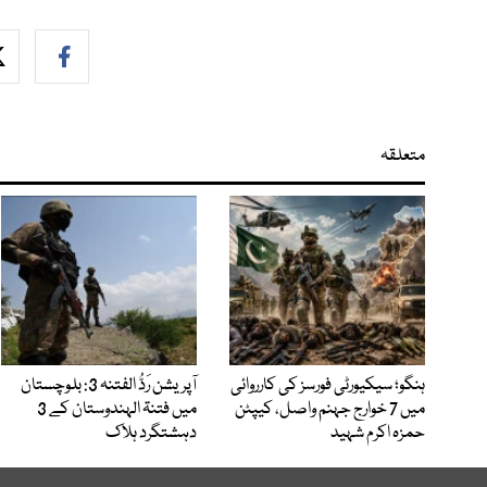
متعلقہ
ہنگو؛ سیکیورٹی فورسز کی کارروائی
آپریشن رَدُّ الفتنہ 3: بلوچستان
میں 7 خوارج جہنم واصل، کیپٹن
میں فتنۃ الہندوستان کے 3
حمزہ اکرم شہید
دہشتگرد ہلاک