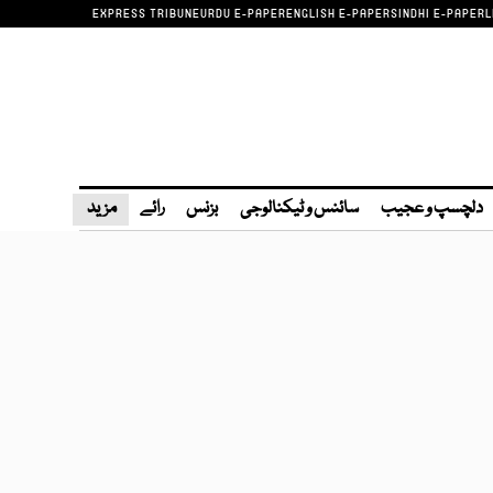
EXPRESS TRIBUNE
URDU E-PAPER
ENGLISH E-PAPER
SINDHI E-PAPER
L
دلچسپ و عجیب
سائنس و ٹیکنالوجی
بزنس
رائے
مزید