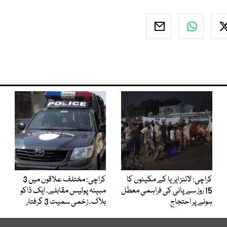
کراچی: لائنز ایریا کے مکینوں کا
کراچی: مختلف علاقوں میں 3
15 روز سے پانی کی فراہمی معطل
مبینہ پولیس مقابلے، ایک ڈاکو
ہونے پر احتجاج
ہلاک، زخمی سمیت 3 گرفتار