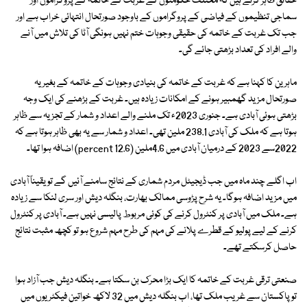
حقائق ظاہر کرتے ہیں کہ مختلف حکومتوں کے غربت کے خاتمہ کے پروگراموں اور
سماجی تنظیموں کے فیاضی کے پروگراموں کے باوجود صورتحال انتہائی خراب ہے اور
جب تک غربت کے خاتمہ کی حقیقی وجوہات ختم نہیں ہونگی آٹا کی تلاش میں آنے
والے افراد کی تعداد بڑھتی جائے گی۔
ماہرین کا کہنا ہے کہ غربت کے خاتمہ کی بنیادی وجوہات کے خاتمہ کے بغیر یہ
صورتحال مزید گھمبیر ہونے کے امکانات زیادہ ہیں۔ غربت کے بڑھنے کی ایک وجہ
بڑھتی ہوئی آبادی ہے۔ جنوری 2023ء تک ملنے والے اعداد و شمار کے تجزیہ سے ظاہر
ہوتا ہے کہ ملک کی آبادی 238.1 ملین تھی۔ اعداد و شمار سے یہ بھی ظاہر ہوتا ہے کہ
2022سے 2023 کے درمیان آبادی میں 4.6ملین (12.6 percent) اضافہ ہوا تھا۔
اب اگلے چند ماہ میں جب ڈیجیٹل مردم شماری کے نتائج سامنے آئیں گے تو یقیناً آبادی
میں مزید اضافہ ہوگا۔ یہ شرح پڑوسی ممالک بھارت، بنگلہ دیش اور سری لنکا سے زیادہ
ہے۔ ملک میں آبادی پر کنٹرول کرنے کی کوئی مربوط پالیسی نہیں ہے۔ آبادی پر کنٹرول
کرنے کے لیے پولیو کے قطرے پلانے کی مہم کی طرح مہم شروع ہو تو کچھ مثبت نتائج
حاصل کرسکتے تھے۔
صنعتی ترقی غربت کے خاتمہ کا ایک بڑا محرک بن سکتا ہے۔ بنگلہ دیش جب آزاد ہوا
تو پاکستان سے غریب ملک تھا، اب بنگلہ دیش میں 32 لاکھ خواتین فیکٹریوں میں