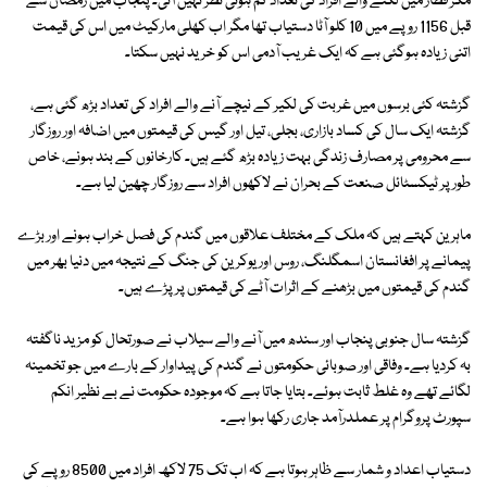
مگر قطار میں لگنے والے افراد کی تعداد کم ہوتی نظر نہیں آتی۔ پنجاب میں رمضان سے
قبل 1156 روپے میں 10 کلو آٹا دستیاب تھا مگر اب کھلی مارکیٹ میں اس کی قیمت
اتنی زیادہ ہوگئی ہے کہ ایک غریب آدمی اس کو خرید نہیں سکتا۔
گزشتہ کئی برسوں میں غربت کی لکیر کے نیچے آنے والے افراد کی تعداد بڑھ گئی ہے،
گزشتہ ایک سال کی کساد بازاری، بجلی، تیل اور گیس کی قیمتوں میں اضافہ اور روزگار
سے محرومی پر مصارف زندگی بہت زیادہ بڑھ گئے ہیں۔ کارخانوں کے بند ہونے، خاص
طور پر ٹیکسٹائل صنعت کے بحران نے لاکھوں افراد سے روزگار چھین لیا ہے۔
ماہرین کہتے ہیں کہ ملک کے مختلف علاقوں میں گندم کی فصل خراب ہونے اور بڑے
پیمانے پر افغانستان اسمگلنگ، روس اور یوکرین کی جنگ کے نتیجہ میں دنیا بھر میں
گندم کی قیمتوں میں بڑھنے کے اثرات آٹے کی قیمتوں پر پڑے ہیں۔
گزشتہ سال جنوبی پنجاب اور سندھ میں آنے والے سیلاب نے صورتحال کو مزید ناگفتہ
بہ کردیا ہے۔ وفاقی اور صوبائی حکومتوں نے گندم کی پیداوار کے بارے میں جو تخمینہ
لگائے تھے وہ غلط ثابت ہوئے۔ بتایا جاتا ہے کہ موجودہ حکومت نے بے نظیر انکم
سپورٹ پروگرام پر عملدرآمد جاری رکھا ہوا ہے۔
دستیاب اعداد و شمار سے ظاہر ہوتا ہے کہ اب تک 75 لاکھ افراد میں 8500 روپے کی