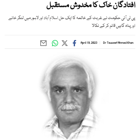
افتادگان خاک کا مخدوش مستقبل
پی ٹی آئی حکومت نے غربت کے خاتمہ کا ایک حل اسلام آباد اور لاہور میں لنگر خانے
اور پناہ گاہیں قائم کر کے نکالا
April 19, 2023
Dr Tauseef Ahmed Khan