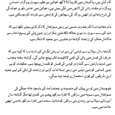
کام کرتی ہیں۔ پاکستان میں تقریباً 51 لاکھ خواتین بے نظیر سپورٹ پروگرام، احساس
پروگرام اور مفت راشن کی لائنوں میں لگی ہوئی ہیں۔ خواتین میں خاص طور پر خواندگی
کی شرح بڑھانے اور انھیں روزگار کی سہولتوں کی فراہمی سے غربت کم ہوسکتی ہے۔
ماہر معاشیات ڈاکٹر عشرت حسین نے زرعی صورتحال کا ذکر کرتے ہوئے لکھا ہے کہ
دنیا کے سب سے بڑے نہری علاقہ 45 ملین ایکڑ اور زیر ِ زمین پانی کے وسیع ذخائر سے
مالامال ملک کی زراعت گزشتہ دو عشروں سے جمود کا شکار ہے۔
گزشتہ سال سیلاب سے تباہی آئی ہے اور اب پانی نگرانی کے ادارہ ارسا کا کہنا ہے کہ
خریف کی فصل میں پانی کی کمی 37فیصد تک پہنچ جائے گی۔ گزشتہ ہفتہ پنجاب
میں شدید بارشوں سے گندم اور کپاس کی فصل کو نقصان پہنچا ہے۔ حکومت کو بے
زمین کسانوں کو زمین دینے، نئی زرعی اصلاحات کرنے اور زراعت کی ترقی کے لیے جدید
ترین طریقوں کے فوری استعمال پر توجہ دینا ہوگی۔
بلوچستان میں تو سی پیک کے منصوبہ پر عملدرآمد کے باوجود خانہ جنگی کی
صورتحال ہے۔ صوبہ میں سڑکوں کا انفرااسٹرکچر پہلے ہی کمزور تھا مگر گزشتہ سال
آنے والے سیلاب نے ریت پر بنی سڑکوں کو مٹادیا۔ سندھ میں انفرااسٹرکچر خاصی اچھی
حالت میں ہے۔