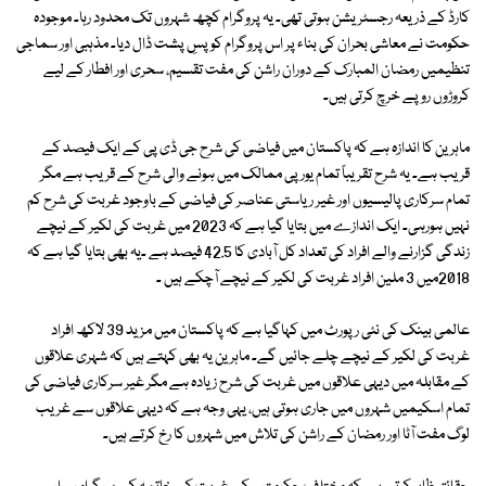
کارڈ کے ذریعہ رجسٹریشن ہوتی تھی۔ یہ پروگرام کچھ شہروں تک محدود رہا۔ موجودہ
حکومت نے معاشی بحران کی بناء پر اس پروگرام کو پسِ پشت ڈال دیا۔ مذہبی اور سماجی
تنظیمیں رمضان المبارک کے دوران راشن کی مفت تقسیم، سحری اور افطار کے لیے
کروڑوں روپے خرچ کرتی ہیں۔
ماہرین کا اندازہ ہے کہ پاکستان میں فیاضی کی شرح جی ڈی پی کے ایک فیصد کے
قریب ہے۔ یہ شرح تقریباً تمام یورپی ممالک میں ہونے والی شرح کے قریب ہے مگر
تمام سرکاری پالیسیوں اور غیر ریاستی عناصر کی فیاضی کے باوجود غربت کی شرح کم
نہیں ہورہی۔ ایک اندازے میں بتایا گیا ہے کہ 2023 میں غربت کی لکیر کے نیچے
زندگی گزارنے والے افراد کی تعداد کل آبادی کا 42.5 فیصد ہے ۔یہ بھی بتایا گیا ہے کہ
2018میں 3 ملین افراد غربت کی لکیر کے نیچے آچکے ہیں ۔
عالمی بینک کی نئی رپورٹ میں کہاگیا ہے کہ پاکستان میں مزید 39 لاکھ افراد
غربت کی لکیر کے نیچے چلے جائیں گے۔ ماہرین یہ بھی کہتے ہیں کہ شہری علاقوں
کے مقابلہ میں دیہی علاقوں میں غربت کی شرح زیادہ ہے مگر غیر سرکاری فیاضی کی
تمام اسکیمیں شہروں میں جاری ہوتی ہیں، یہی وجہ ہے کہ دیہی علاقوں سے غریب
لوگ مفت آٹا اور رمضان کے راشن کی تلاش میں شہروں کا رخ کرتے ہیں۔