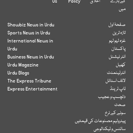
کے بارے
اخلاق
Policy
Us
میں
صفحۂ اول
Showbiz News in Urdu
تازہ ترین
Sports News in Urdu
غزہ لہو لہو
International News in
پاکستان
Urdu
انٹر نیشنل
Business News in Urdu
کھیل
Urdu Magazine
انٹرٹینمنٹ
Urdu Blogs
لائف اسٹائل
The Express Tribune
ٹاپ ٹرینڈ
Express Entertainment
دلچسپ و عجیب
صحت
سونے کے نرخ
پیٹرولیم مصنوعات کی قیمتیں
سائنس و ٹیکنالوجی