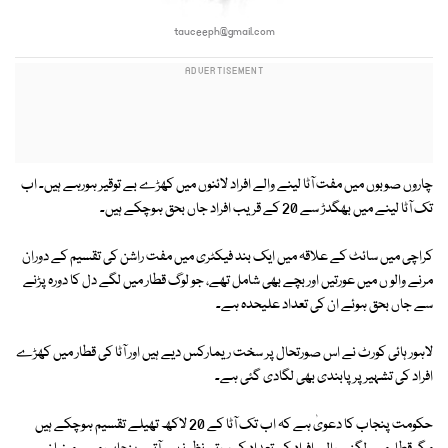
tauceeph@gmail.com
چاروں صوبوں میں مفت آٹا لینے والے افراد لائنوں میں کھڑے بے توقیر ہورہے ہیں۔ اب
تک آٹا لینے میں بھگدڑ سے 20 کے قریب افراد جاں بحق ہوچکے ہیں۔
کراچی میں سائٹ کے علاقہ میں ایک بند فیکٹری میں مفت راشن کی تقسیم کے دوران
مرنے والو ں میں عورتیں اور بچے بھی شامل تھے، جو لوگ قطار میں لگے دل کا دورہ پڑنے
سے جاں بحق ہوئے ان کی تعداد علیحدہ ہے۔
لاہور ہائی کورٹ نے اس صورتحال پر سخت ریمارکس دیے ہیں اور آٹا کی قطار میں کھڑے
افراد کی تشہیر پر پابندی بھی لگادی گئی ہے۔
حکومت پنجاب کا دعویٰ ہے کہ اب تک آٹا کے 20 لاکھ تھیلے تقسیم ہوچکے ہیں