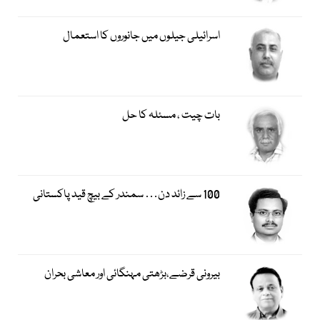
اسرائیلی جیلوں میں جانوروں کا استعمال
بات چیت ، مسئلہ کا حل
100 سے زائد دن… سمندر کے بیچ قید پاکستانی
بیرونی قرضے،بڑھتی مہنگائی اور معاشی بحران