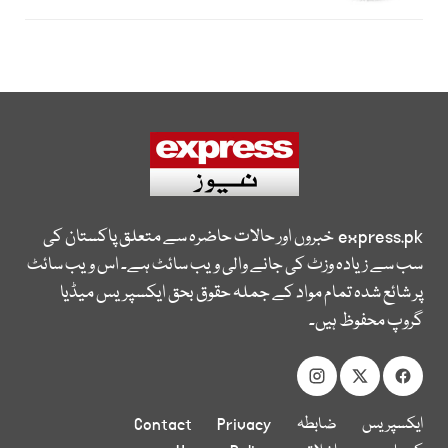
express.pk
خبروں اور حالات حاضرہ سے متعلق پاکستان کی
سب سے زیادہ وزٹ کی جانے والی ویب سائٹ ہے۔ اس ویب سائٹ
پر شائع شدہ تمام مواد کے جملہ حقوق بحق ایکسپریس میڈیا
گروپ محفوظ ہیں۔
ایکسپریس
ضابطہ
Privacy
Contact