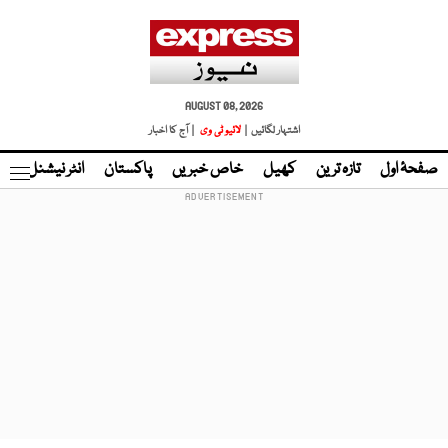
AUGUST 08, 2026
اشتہار لگائیں |
لائیو ٹی وی
| آج کا اخبار
صفحۂ اول
تازہ ترین
کھیل
خاص خبریں
پاکستان
انٹر نیشنل
ٹا