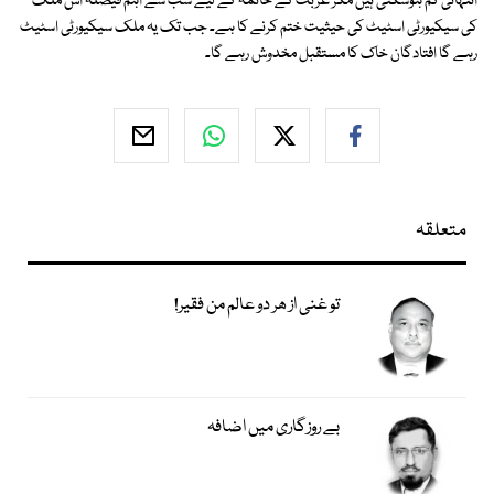
انتہائی کم ہوسکتی ہیں مگر غربت کے خاتمہ کے لیے سب سے اہم فیصلہ اس ملک
کی سیکیورٹی اسٹیٹ کی حیثیت ختم کرنے کا ہے۔ جب تک یہ ملک سیکیورٹی اسٹیٹ
رہے گا افتادگان خاک کا مستقبل مخدوش رہے گا۔
متعلقہ
تو غنی از ھر دو عالم من فقیر!
بے روزگاری میں اضافہ