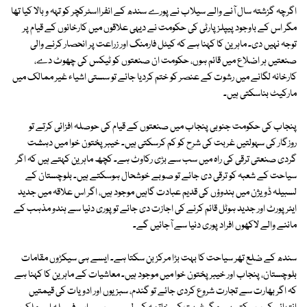
اگرچہ گزشتہ سال آنے والے سیلاب نے پورے سندھ کے انفرااسٹرکچر کو تہہ و بالا کیا تھا
مگر اس کے باوجود پیپلز پارٹی کی حکومت نے دیہی علاقوں میں کارخانوں کے قیام پر
توجہ نہیں دی۔ ماہرین کا کہنا ہے کہ کیٹل فارمنگ اور زراعت پر انحصار کرنے والی
صنعتیں ہر اضلاع میں قائم ہوں، حکومت ان صنعتوں کو ٹیکس کی چھوٹ دے،
کارخانہ لگانے میں رشوت کے عنصر کو ختم کردیا جائے تو سستی اشیاء غیر ممالک میں
مارکیٹ بناسکتی ہیں۔
پنجاب کی حکومت جنوبی پنجاب میں صنعتوں کے قیام کی حوصلہ افزائی کرتے تو
روزگار کی سہولتیں غربت کی شرح کو کم کرسکتی ہیں۔ خیبرپختون خوا میں دہشت
گردی صنعتی ترقی کی راہ میں سب سے بڑی رکاوٹ ہے۔ کچھ ماہرین کہتے ہیں کہ اگر
سیاحت کے شعبہ کو ترقی دی جائے تو صوبے خوشحال ہوسکتے ہیں۔ بلوچستان کے
لسبیلہ ڈویژن میں ہندوؤں کی قدیم عبادت گاہیں موجود ہیں، اگر اس علاقہ میں جدید
ایئر پورٹ اور جدید ہوٹل قائم کرنے کی اجازت دی جائے تو پوری دنیا سے ہندو مذہب کے
ماننے والے لاکھوں افراد پوری دنیا سے آجائیں گے۔
سندھ کے ضلع تھر سیاحت کا بہت بڑا مرکز بن سکتا ہے۔ ایسے ہی سیکڑوں مقامات
بلوچستان، پنجاب اور خیبرپختون خوا میں موجود ہیں۔ معاشیات کے ماہرین کا کہنا ہے
کہ اگر بھارت سے تجارت شروع کردی جائے تو گندم، سبزیوں اور ادویات کی قیمتیں