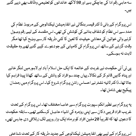
سہ ماہی رقم ادا کی جاچکی ہے اور 90 لاکھ خاندانوں کو تعلیمی وظائف بھی دیے گئے
ہیں۔
اس پروگرام کے بانی ڈاکٹر قیصر بنگالی نے انفارمیشن ٹیکنالوجی کے مربوط نظام کی
مدد سے اس نظام کو شفاف بنانے کی کوشش کی تھی۔ اس مقصد کے لیے رقم وصول
کرنے والی خواتین کی معاشی حیثیت کا تعین کا کئی طریقہ کار سے وضح کیا تھا مگر
وقت گزرنے کے ساتھ اس پروگرام کی کامیابی کے جو دعوے کیے گئے تھے وہ حقیقت
ثابت نہ ہوسکے۔
پی ٹی آئی حکومت نے غربت کے خاتمہ کا ایک حل اسلام آباد اور لاہور میں لنگر خانے
اور پناہ گاہیں قائم کر کے نکالا۔ یہاں چند سو افراد کو رہائش کے ساتھ کھانا پینا فراہم کیا
جاتا تھا۔ ڈاکٹر ثانیہ نشتر نے احساس راشن پروگرام شروع کیا۔ اس پروگرام میں رمضان
پیکیج بھی شامل تھا۔
یہ پروگرام بے نظیر انکم سپورٹ پروگرام سے خاصا مختلف تھا۔ اس پروگرام کے تحت
غریب افراد قریبی دکان سے اپنی روزمرہ کی اشیاء حاصل کرسکتے تھے۔ سابقہ حکومت
کا دعوی ٰ تھا کہ تقریباً 20 ملین افراد کو ہر ماہ ایک ہزار روپے تک زرتلافی دی جارہی تھی۔
اس پروگرام کے لیے بھی انفارمیشن ٹیکنالوجی کے جدید طریقہ کار کے تحت شناختی