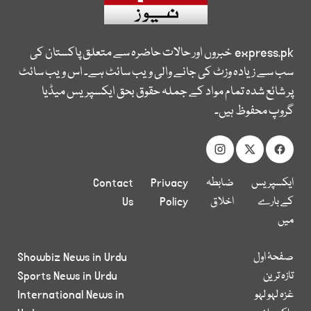
express.pk
خبروں اور حالات حاضرہ سے متعلق پاکستان کی
سب سے زیادہ وزٹ کی جانے والی ویب سائٹ ہے۔ اس ویب سائٹ
پر شائع شدہ تمام مواد کے جملہ حقوق بحق ایکسپریس میڈیا
گروپ محفوظ ہیں۔
ایکسپریس
ضابطہ
Privacy
Contact
کے بارے
اخلاق
Policy
Us
میں
صفحۂ اول
Showbiz News in Urdu
تازہ ترین
Sports News in Urdu
غزہ لہو لہو
International News in