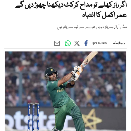
اگر راز کھلے تو مداح کرکٹ دیکھنا چھوڑ دیں گے
عمر اکمل کا انتباہ
مڈل آرڈر بلےباز طویل عرصے سے ٹیم سے باہر ہیں
ویب ڈیسک
April 19, 2023