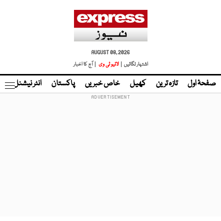
AUGUST 08, 2026
اشتہار لگائیں |
لائیو ٹی وی
| آج کا اخبار
صفحۂ اول
تازہ ترین
کھیل
خاص خبریں
پاکستان
انٹر نیشنل
ٹا