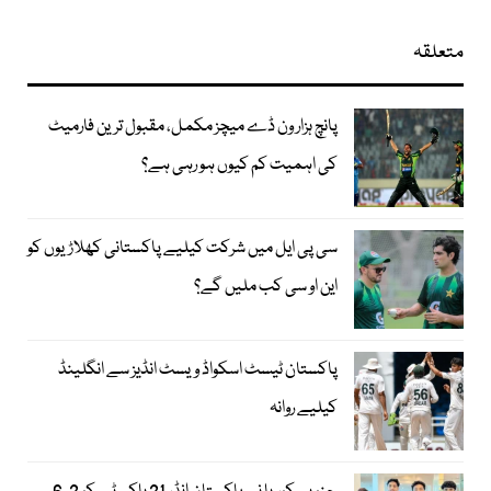
متعلقہ
پانچ ہزار ون ڈے میچز مکمل، مقبول ترین فارمیٹ
کی اہمیت کم کیوں ہو رہی ہے؟
سی پی ایل میں شرکت کیلیے پاکستانی کھلاڑیوں کو
این او سی کب ملیں گے؟
پاکستان ٹیسٹ اسکواڈ ویسٹ انڈیز سے انگلینڈ
کیلیے روانہ