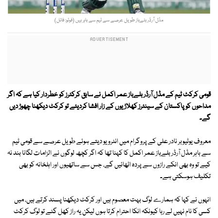
مڈل آرڈر بلےباز طویل عرصے سے ٹیم سے باہر ہیں (فوٹو: فائل)
قومی کرکٹ ٹیم کے مڈل آرڈر بلےباز عمر اکمل نے سابق کرکٹرز کو خطردار کیا ہے کہ اگر
مداحوں کو پاکستان کے سینئرز کھلاڑیوں کے زار افشا کردیئے تو کرکٹ دیکھنا چھوڑ دیں
گے۔
معروف یوٹیوبر نادر علی کے پروگرام میں انٹرویو دیتے ہوئے طویل عرصے سے قومی ٹیم
سے باہر مڈل آرڈر بلےباز عمر اکمل کا کہنا تھا کہ اگر کچھ لوگوں نے الزامات لگانا بند نہ
کیے تو وہ بھی انکے رازوں سے پردہ اٹھائیں گے، جس سے ساتھیوں اور اہلخانہ کو بھی
تکلیف ہوسکتی ہے۔
انہوں نے کہا کہ ہمارے لوگ بہت معصوم ہیں اور کرکٹ دیکھنا پسند کرتے ہیں، میں
کسی کا نام نہیں لے رہا کیونکہ انکا احترام کرتا ہوں لیکن یہ راز کھل گئے تو لوگ کرکٹ