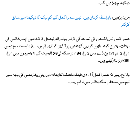
دیکھنا چھوڑ دیں گے۔
مزید پڑھیں:
بابراعظم کپتان ہیں، انہیں عمر اکمل کے کم بیک کا دیکھنا ہے، سابق
کرکٹر
عمر اکمل نے پاکستان کی نمائندگی کرتے ہوئے انٹرنیشنل کرکٹ میں اپنے شاٹس کی
بہتات بہترین گیند بازوں کو بھی گھنٹنوں پر لاکھڑا کیا تھا، انہوں نے 16 ٹیسٹ میچز میں
1 ہزار 3 رنز، 121 ون ڈے میں 3 ہزار 194 رنز جبکہ ٹی20 فارمیٹ کے 84 میچوں میں 1 ہزار
690 رنز بنارکھے ہیں۔
واضح رہے کہ عمر اکمل آف دی فیلڈ مختلف تنازعات اور اپنی پرفارمنس کی وجہ سے
ٹیم میں مستقل جگہ بنانے میں ناکام رہے۔