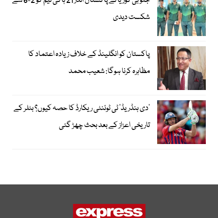
جنوبی کوریا نے پاکستان انڈر 21 ہاکی ٹیم کو 2-6 سے
شکست دیدی
پاکستان کو انگلینڈ کے خلاف زیادہ اعتماد کا
مظاہرہ کرنا ہوگا: شعیب محمد
’دی ہنڈریڈ‘ ٹی ٹوئنٹی ریکارڈ کا حصہ کیوں؟ بٹلر کے
تاریخی اعزاز کے بعد بحث چھڑ گئی