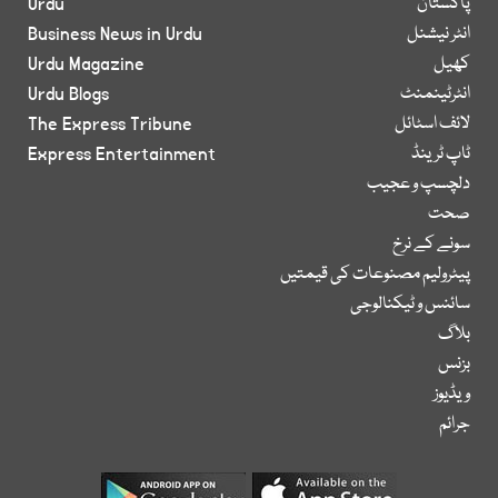
پاکستان
Urdu
انٹر نیشنل
Business News in Urdu
کھیل
Urdu Magazine
انٹرٹینمنٹ
Urdu Blogs
لائف اسٹائل
The Express Tribune
ٹاپ ٹرینڈ
Express Entertainment
دلچسپ و عجیب
صحت
سونے کے نرخ
پیٹرولیم مصنوعات کی قیمتیں
سائنس و ٹیکنالوجی
بلاگ
بزنس
ویڈیوز
جرائم