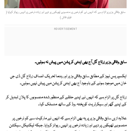
سابق وفاقی وزیر پر الزام ہے کہ انہوں نے کم نرخوں پر منصوبے ٹھیکوں پر دیے اور زیادہ نرخوں پر انہیں ریوائز کروایا (
فوٹو: فائل )
سابق وفاقی وزیر زرتاج گل آج بھی اینٹی کرپشن میں پیش نہ ہوئیں۔
ایکسپریس نیوز کے مطابق سابق وفاقی وزیر اور رہنما تحریک انصاف زرتاج گل ڈی جی
خان میں موجود ہونے کے باوجود آج بھی اینٹی کرپشن میں پیش نہیں ہوئیں۔
زرتاج گل پر الزام ہے کہ انہوں نے اپنے حلقے کے منظور شدہ منصوبوں کا پلان تبدیل کر
کے اپنے گھر اور سیکرٹریٹ کو پختہ روڈ کے ساتھ منسلک کیا۔
علاوہ ازیں سابق وفاقی وزیر پر یہ بھی الزام ہے کہ انہوں نے مارکیٹ سے کم نرخوں پر
منصوبے ٹھیکوں پر دیے اور زیادہ نرخوں پر انہیں ریوائز کروایا، جبکہ ٹیکنیکل سیکشن