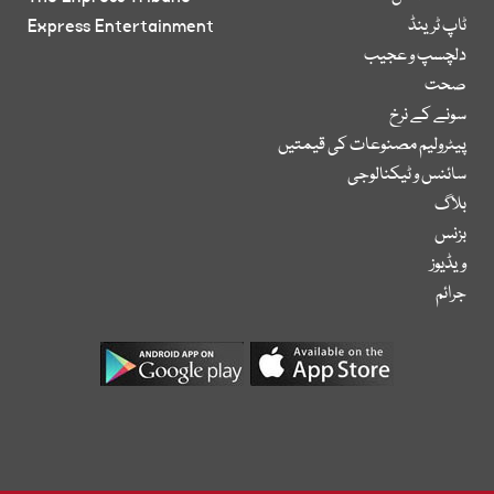
ٹاپ ٹرینڈ
Express Entertainment
دلچسپ و عجیب
صحت
سونے کے نرخ
پیٹرولیم مصنوعات کی قیمتیں
سائنس و ٹیکنالوجی
بلاگ
بزنس
ویڈیوز
جرائم