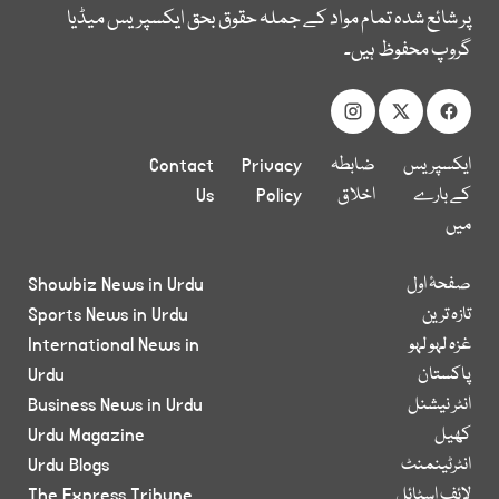
پر شائع شدہ تمام مواد کے جملہ حقوق بحق ایکسپریس میڈیا
گروپ محفوظ ہیں۔
ایکسپریس
ضابطہ
Privacy
Contact
کے بارے
اخلاق
Policy
Us
میں
صفحۂ اول
Showbiz News in Urdu
تازہ ترین
Sports News in Urdu
غزہ لہو لہو
International News in
پاکستان
Urdu
انٹر نیشنل
Business News in Urdu
کھیل
Urdu Magazine
انٹرٹینمنٹ
Urdu Blogs
لائف اسٹائل
The Express Tribune