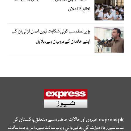
نتائج کا اعلان
وزیراعظم سے کوئی شکایت نہیں اصل لڑائی ان کے
اپنے خاندان کے درمیان ہے، بلاول
express.pk
خبروں اور حالات حاضرہ سے متعلق پاکستان کی
سب سے زیادہ وزٹ کی جانے والی ویب سائٹ ہے۔ اس ویب سائٹ