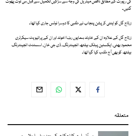
کی رپورٹ کے مطابق ناقص میٹریل کی وجہ سے سڑکیں تکمیل سے قبل ہی ٹوٹ پھوٹ
گئیں۔
زرتاج گل کو اینٹی کرپشن پنجاب نے طلبی کا دوسرا نوٹس جاری کیا تھا۔
زرتاج گل کے علاوہ ان کے خاوند ہمایوں رضا اخوند اور ان کے پرائیویٹ سیکرٹری
محمود بھٹی، ایکسئین پبلک ہیلتھ انجینئرنگ، ڈی جی خان، اسسٹنٹ انجینئرنگ
ہیلتھ کو بھی آج طلب کیا گیا تھا۔
متعلقہ