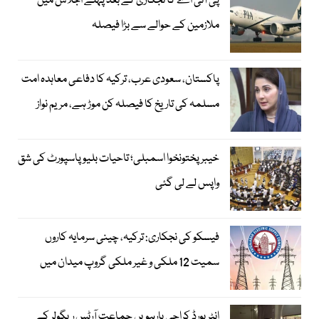
پی آئی اے کا نجکاری کے بعد پہلے اجلاس میں
ملازمین کے حوالے سے بڑا فیصلہ
پاکستان، سعودی عرب، ترکیہ کا دفاعی معاہدہ امت
مسلمہ کی تاریخ کا فیصلہ کن موڑ ہے، مریم نواز
خیبرپختونخوا اسمبلی؛ تاحیات بلیو پاسپورٹ کی شق
واپس لے لی گئی
فیسکو کی نجکاری: ترکیہ، چینی سرمایہ کاروں
سمیت 12 ملکی و غیر ملکی گروپ میدان میں
انٹر بورڈ کراچی بارہویں جماعت آرٹس ریگولر کے