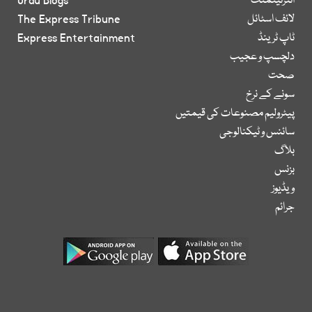
انٹرٹینمنٹ
Urdu Blogs
لائف اسٹائل
The Express Tribune
ٹاپ ٹرینڈ
Express Entertainment
دلچسپ و عجیب
صحت
سونے کے نرخ
پیٹرولیم مصنوعات کی قیمتیں
سائنس و ٹیکنالوجی
بلاگ
بزنس
ویڈیوز
جرائم