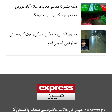
مکہ مشترکہ دفاعی معاہدہ، اسلام آباد کو برقی
قمقموں، اسکرینز سے سجادیا گیا
میر رضا کیس، میڈیکل بورڈ کی رپورٹ کے بعد نئی
تحقیقاتی کمیٹی قائم
express.pk
خبروں اور حالات حاضرہ سے متعلق پاکستان کی