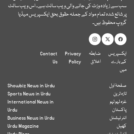
سب سے زیادہ وزٹ کی جانے والی ویب سائٹ ہے۔ اس ویب سائٹ
پر شائع شدہ تمام مواد کے جملہ حقوق بحق ایکسپریس میڈیا
گروپ محفوظ ہیں۔
ایکسپریس
ضابطہ
Privacy
Contact
کے بارے
اخلاق
Policy
Us
میں
صفحۂ اول
Showbiz News in Urdu
تازہ ترین
Sports News in Urdu
غزہ لہو لہو
International News in
پاکستان
Urdu
انٹر نیشنل
Business News in Urdu
کھیل
Urdu Magazine