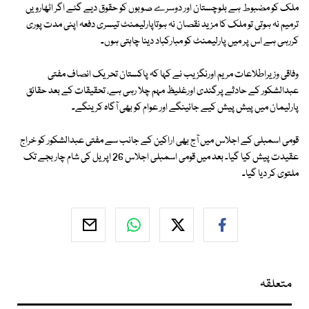
ملک کو مضبوط ہے بلوچستان اور دوسرے صوبوں کو حقوق دیے گئے اگر اٹھارویں
ترمیم نہ ہوتی تو ملک کا مزید نقصان نہ ہوتاپارلیمنٹ تیسری دفعہ اپنی مدت پوری
کررہی ہے اس پر میں پارلیمنٹ کو مبارکباد دینا چاہتی ہوں۔
وفاقی وزیراطلاعات مریم اورنگزیب نے کہا کہ پاکستان تحریک انصاف مفتی
عبدالشکور کے حادثے پرگندی اورغلیظ مہم چلا رہی ہے، تحقیقات کے بعد حقائق
پارلیمان میں پیش پیش کیے جائینگے اور عوام کو بھی آگاہ کرینگے۔
قومی اسمبلی کے اجلاس میں آج بھی اراکین کے جانب سے مفتی عبدالشکور کو خراج
عقیدت پیش کیا گیا۔ بعد میں قومی اسمبلی اجلاس 26 اپریل کی شام چار بجے تک
ملتوی کر دیا گیا۔
متعلقہ