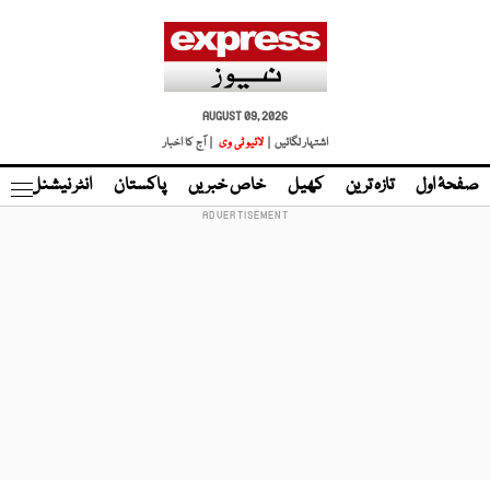
AUGUST 09, 2026
اشتہار لگائیں |
لائیو ٹی وی
| آج کا اخبار
صفحۂ اول
تازہ ترین
کھیل
خاص خبریں
پاکستان
انٹر نیشنل
ٹا