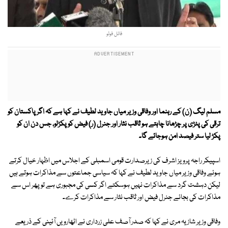
فائل فوٹو
مسلم لیگ (ن) کے رہنما اور وفاقی وزیر میاں جاوید لطیف نے کہا ہے کہ اگر پاکستان کو
ترقی کی پٹڑی پر چڑھانا چاہتے ہو ثاقب نثار اور جنرل (ر) فیض کو پکڑلو، جس دن ان کو
پکڑ لیا ستر فیصد امن ہوجائے گا۔
اسپیکر راجہ پرویز اشرف کی زیرصدارت قومی اسمبلی کے اجلاس میں اظہار خیال کرتے
ہوئے وفاقی وزیر میاں جاوید لطیف نے کہا کہ سیاسی جماعتوں سے مذاکرات ہوتے ہیں
لیکن دہشت گرد سے مذاکرات نہیں ہوسکتے اگر کسی کی مجبوری ہے تو پھر اس سے
مذاکرات کی بجائے جنرل فیض اور ثاقب نثار سے مذاکرات کرے۔
وفاقی وزیر شازیہ مری نے کہا کہ صدر آصف علی زرداری نے اٹھارویں آئینی کے ذریعے