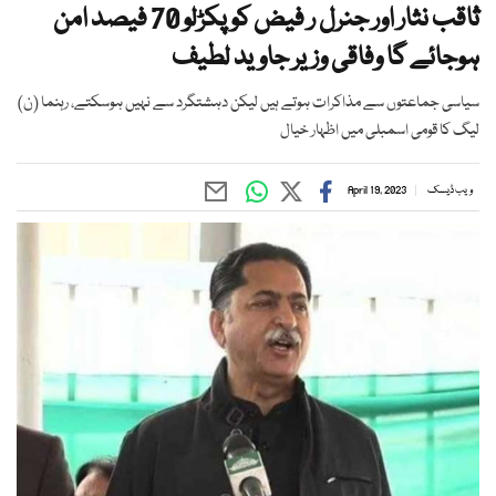
ثاقب نثار اور جنرل ر فیض کو پکڑلو 70 فیصد امن
ہوجائے گا وفاقی وزیر جاوید لطیف
سیاسی جماعتوں سے مذاکرات ہوتے ہیں لیکن دہشتگرد سے نہیں ہوسکتے، رہنما (ن)
لیگ کا قومی اسمبلی میں اظہار خیال
ویب ڈیسک
April 19, 2023