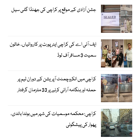
جشن آزادی کے موقع پر کراچی کی جھنڈا گلی سیل
ایف آئی اے کی کراچی ایئرپورٹ پر کارروائیاں، خاتون
سمیت 3 مسافر آف لوڈ
کراچی میں انکروچمنٹ آپریشن کے دوران ٹیم پر
حملہ اور ہنگامہ آرائی کرنے پر 33 ملزمان گرفتار
کراچی: محکمہ موسمیات کی شہر میں بوندا باندی،
پھوار کی پیشگوئی