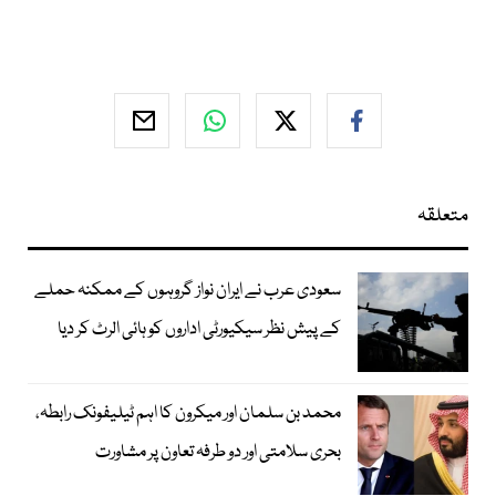
متعلقہ
سعودی عرب نے ایران نواز گروہوں کے ممکنہ حملے
کے پیش نظر سیکیورٹی اداروں کو ہائی الرٹ کر دیا
محمد بن سلمان اور میکرون کا اہم ٹیلیفونک رابطہ،
بحری سلامتی اور دو طرفہ تعاون پر مشاورت