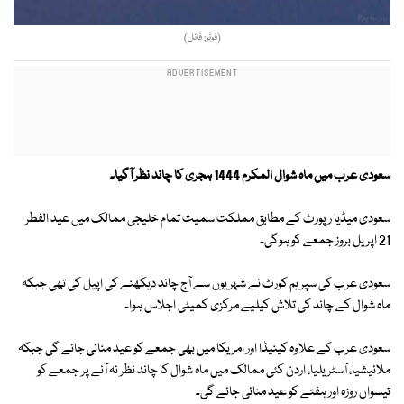
(فوٹو: فائل)
سعودی عرب میں ماہ شوال المکرم 1444 ہجری کا چاند نظر آگیا۔
سعودی میڈیا رپورٹ کے مطابق مملکت سمیت تمام خلیجی ممالک میں عید الفطر
21 اپریل بروز جمعے کو ہوگی۔
سعودی عرب کی سپریم کورٹ نے شہریوں سے آج چاند دیکھنے کی اپیل کی تھی جبکہ
ماہ شوال کے چاند کی تلاش کیلیے مرکزی کمیٹی اجلاس ہوا۔
سعودی عرب کے علاوہ کینیڈا اور امریکا میں بھی جمعے کو عید منائی جائے گی جبکہ
ملائیشیا، آسٹریلیا، اردن کئی ممالک میں ماہ شوال کا چاند نظر نہ آنے پر جمعے کو
تیسواں روزہ اور ہفتے کو عید منائی جائے گی۔