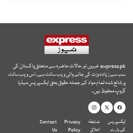
express.pk
خبروں اور حالات حاضرہ سے متعلق پاکستان کی
سب سے زیادہ وزٹ کی جانے والی ویب سائٹ ہے۔ اس ویب سائٹ
پر شائع شدہ تمام مواد کے جملہ حقوق بحق ایکسپریس میڈیا
گروپ محفوظ ہیں۔
ایکسپریس
ضابطہ
Privacy
Contact
کے بارے
اخلاق
Policy
Us