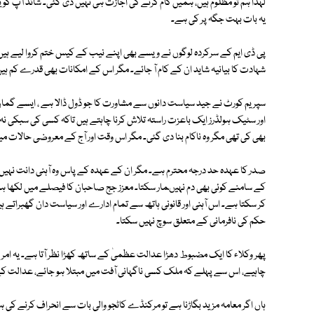
لہٰذا ہم تو مظلوم ہیں، ہمیں کام کرنے کی اجازت ہی نہیں دی گئی۔ شائد آپ کو 
یہ بات بہت جگہ پر کی ہے۔
پی ڈی ایم کے سرکردہ لوگوں نے ویسے بھی اپنے نیب کے کیس ختم کروا لیے ہیں
شہادت کا بیانیہ شاید ان کے کام آ جائے۔ مگر اس کے امکانات بھی قدرے کم ہی
سپریم کورٹ نے جید سیاست دانوں سے مشاورت کا جو ڈول ڈالا ہے ، ایسے گمان
اور سٹیک ہولڈرز ایک باعزت راستہ تلاش کرنا چاہتے ہیں تاکہ کسی کی سبکی
بھی کی تھی مگر وہ ناکام بنا دی گئی۔ مگر اس وقت اور آج کے معروضی حالات م
صدر کا عہدہ حد درجہ محترم ہے۔ مگر ان کے عہدہ کے پاس وہ آہنی دانت نہ
کے سامنے کوئی بھی دم نہیںمار سکتا۔ معزز جج صاحبان کا فیصلے میں لکھا
کر سکتا ہے۔ اس آہنی اور قانونی ہاتھ سے تمام ادارے اور سیاست دان گھبراتے ہ
حکم کی نافرمانی کے متعلق سوچ نہیں سکتا۔
پھر وکلاء کا ایک مضبوط دھڑا عدالت عظمیٰ کے ساتھ کھڑا نظر آتا ہے۔ یہ امر
چاہیے، اس سے پہلے کہ ملک کسی ناگہانی آفت میں مبتلا ہو جائے، عدالت کے 
ہاں اگر معامہ مزید بگاڑنا ہے تو مرکنڈے کاٹجو والی بات سے انحراف کرنے کی ہم