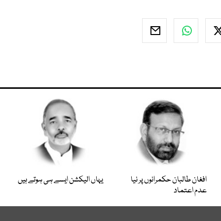
افغان طالبان حکمرانوں پر نیا
یہاں الیکشن ایسے ہی ہوتے ہیں
عدم اعتماد