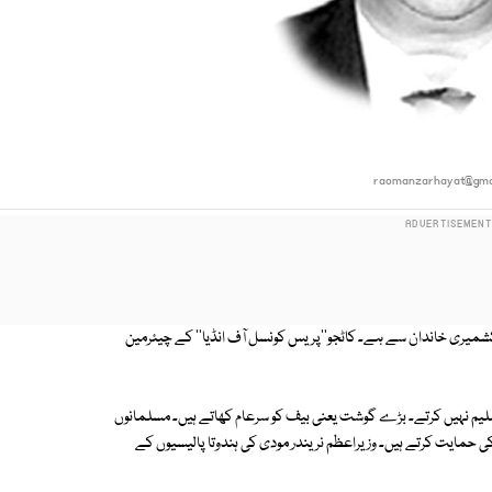
raomanzarhayat@gma
 کشمیری خاندان سے ہے۔ کاٹجو''پریس کونسل آف انڈیا'' کے چیئرمین
 تسلیم نہیں کرتے۔ بڑے گوشت یعنی بیف کو سرعام کھاتے ہیں۔ مسلمانوں
 حمایت کرتے ہیں۔ وزیراعظم نریندر مودی کی ہندوتا پالیسیوں کے