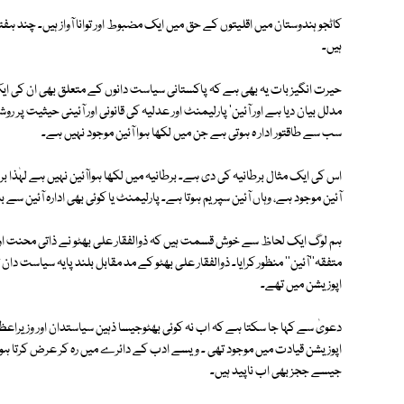
کاٹجو ہندوستان میں اقلیتوں کے حق میں ایک مضبوط اور توانا آواز ہیں۔ چند ہ
ہیں۔
حیرت انگیز بات یہ بھی ہے کہ پاکستانی سیاست دانوں کے متعلق بھی ان کی ای
مدلل بیان دیا ہے اور آئین' پارلیمنٹ اور عدلیہ کی قانونی اور آئینی حیثیت پر
سب سے طاقتور ادار ہ ہوتی ہے جن میں لکھا ہوا آئین موجود نہیں ہے۔
اس کی ایک مثال برطانیہ کی دی ہے۔ برطانیہ میں لکھا ہواآئین نہیں ہے لہٰذا بر
آئین موجود ہے، وہاں آئین سپریم ہوتا ہے۔ پارلیمنٹ یا کوئی بھی ادارہ آئین سے بال
ہم لوگ ایک لحاظ سے خوش قسمت ہیں کہ ذوالفقار علی بھٹو نے ذاتی محنت اور 
متفقہ''آئین'' منظور کرایا۔ ذوالفقار علی بھٹو کے مد مقابل بلند پایہ سیاست دان
اپوزیشن میں تھے۔
دعویٰ سے کہا جا سکتا ہے کہ اب نہ کوئی بھٹوجیسا ذہین سیاستدان اور وزیراعظم
اپوزیشن قیادت میں موجود تھی ۔ ویسے ادب کے دائرے میں رہ کر عرض کرتا 
جیسے ججز بھی اب ناپید ہیں۔