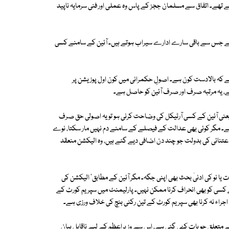
ھتے تھے۔ اتفاق سے مسلمان ججز کے پاس وہ عملی اور فنی سرمایہ ناپید
مہ ہے جس سے باقی سارے ادارے سیراب ہوتے ہیں۔ آئین کے سامنے کسی
 ہے کہ بالادست کون ہے۔ اصولِ حکمرانی میں کون اول پوزیشن پر
ر ہے، یہ مرتبہ صرف اور صرف آئین کو حاصل ہے۔
عنی آئین کے کسی آرٹیکل کی وضاحت کرنی ہو تو یہ اصولی حق صرف
۔ مگر کوئی بھی عدالت کے فیصلے کے سامنے دم نہیں مار سکتا، نوے
عتنائی کی بدولت جو چند دن اضافی دیے گئے ہیں، وہ الیکشن منعقد
ات یا نو کی ادنیٰ بحث بھی اپنی جگہ۔ مگر آئین کے مطابق' الیکشن کی
 کسی کو بھی انحراف کرنا ممکن نہیں۔ پارلیمنٹ میں سپریم کورٹ کے
اجراء نہ کرنا بھی سپریم کورٹ کے تین رکنی بنچ کی خلاف ورزی ہے۔
 عظمیٰ میں حکومت کی طرف سے Money bill رد ہونے کے متعلق جو بات کہی گئی ہے، اس سے وزیراعظم کے لیے ناقابل بیان