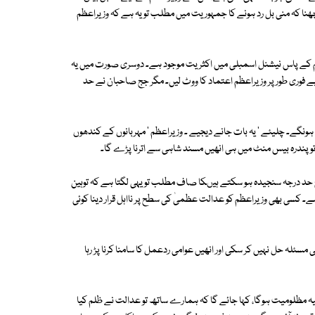
ھنا کہ منی بل رد ہونے کا جمہوریت میں مطلب تو یہ ہے کہ وزیراعظم
عظم کے پاس نیشنل اسمبلی میں اکثریت موجود ہے۔ دوسری صورت میں یہ
یے فوری طور پر وزیراعظم اعتماد کا ووٹ لیں۔ مگر جج صاحبان نے حد
ہونگے۔ چلیئے ' یہ بات جانے دیجیے ۔ وزیراعظم ' مہربانوں کے کندھوں
 تو پندرہ بیس منٹ میں ہی انھیں مسند شاہی سے اترنا پڑے گا۔
ئج حد درجہ سنجیدہ ہو سکتے ہیںکا صاف مطلب تو یہی لگتا ہے کہ توہین
ے۔ کسی بھی وزیراعظم کو عدالت عظمیٰ کی سطح پر نااہل قرار دینا کوئی
سئلہ حل نہیں کر سکی اور انھیں عوامی ردعمل کا سامنا کرنا پڑ رہا
یانیہ مظلومیت ہوگا، کہا جائے گا کہ ہمارے ساتھ تو عدالت نے ظلم کیا