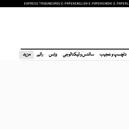
EXPRESS TRIBUNE
URDU E-PAPER
ENGLISH E-PAPER
SINDHI E-PAPER
L
دلچسپ و عجیب
سائنس و ٹیکنالوجی
بزنس
رائے
مزید