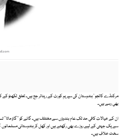
il.com
مرکنڈے کاٹجو ' ہندوستان کی سپریم کورٹ کے ریٹائر جج ہیں۔ تعلق لکھنؤ کے
بھی رہے ہیں۔
ان کے خیالات کافی حد تک عام ہندوؤں سے مختلف ہیں۔ گائے کو ''گاؤ ماتا''
سے یک جہتی کے لیے روزے بھی رکھتے ہیں اور کھل کر ہندوستانی مسلمانوں کی
سخت خلاف ہیں۔