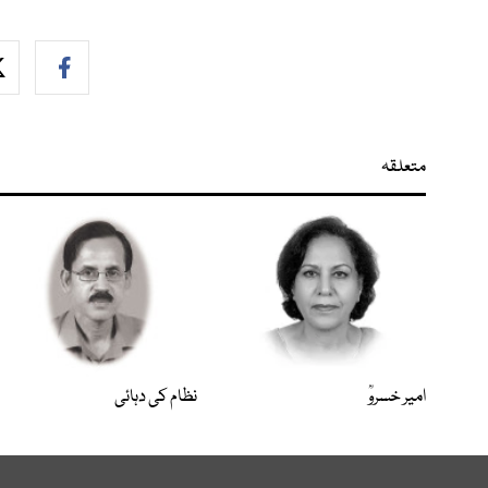
متعلقہ
امیر خسروؒ
نظام کی دہائی