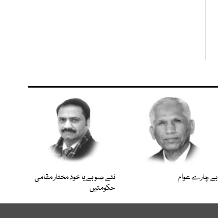
بے چارے عوام
نئے صوبے یا خود مختار مقامی
حکومتیں