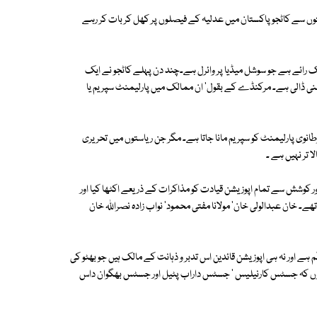
فتوں سے کاٹجو پاکستان میں عدلیہ کے فیصلوں پر کھل کر بات کر رہے
ک رائے ہے جو سوشل میڈیا پر وائرل ہے۔چند دن پہلے کاٹجو نے ایک
 روشنی ڈالی ہے۔ مرکنڈے کے بقول' ان ممالک میں پارلیمنٹ سپریم یا
طانوی پارلیمنٹ کو سپریم مانا جاتا ہے۔ مگر جن ریاستوں میں تحریری
ا تر نہیں ہے ۔
کوشش سے تمام اپوزیشن قیادت کو مذاکرات کے ذریعے اکٹھا کیا اور
 تھے۔ خان عبدالولی خان' مولانا مفتی محمود' نواب زادہ نصراللہ خان
 ہے اور نہ ہی اپوزیشن قائدین اس تدبر و ذہانت کے مالک ہیں جو بھٹو کی
ہوں کہ جسٹس کارنیلیس ' جسٹس داراب پٹیل اور جسٹس بھگوان داس