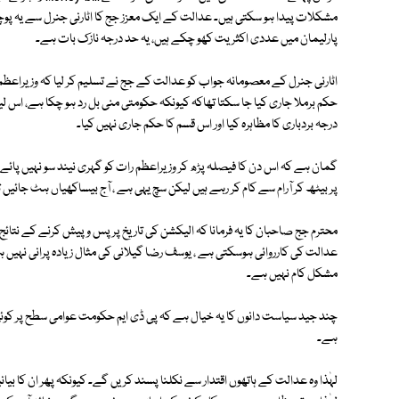
مشکلات پیدا ہو سکتی ہیں۔ عدالت کے ایک معزز جج کا اٹارنی جنرل سے یہ پوچ
پارلیمان میں عددی اکثریت کھو چکے ہیں، یہ حد درجہ نازک بات ہے۔
اٹارنی جنرل کے معصومانہ جواب کو عدالت کے جج نے تسلیم کر لیا کہ وزیرا
حکم برملا جاری کیا جا سکتا تھاکہ کیونکہ حکومتی منی بل رد ہو چکا ہے، اس ل
درجہ بردباری کا مظاہرہ کیا اور اس قسم کا حکم جاری نہیں کیا۔
گمان ہے کہ اس دن کا فیصلہ پڑھ کر وزیراعظم رات کو گہری نیند سو نہیں پائے 
پر بیٹھ کر آرام سے کام کر رہے ہیں لیکن سچ یہی ہے ، آج بیساکھیاں ہٹ جائیں
محترم جج صاحبان کا یہ فرمانا کہ الیکشن کی تاریخ پر پس و پیش کرنے کے نتا
عدالت کی کارروائی ہوسکتی ہے ، یوسف رضا گیلانی کی مثال زیادہ پرانی نہیں ہ
مشکل کام نہیں ہے۔
چند جید سیاست دانوں کا یہ خیال ہے کہ پی ڈی ایم حکومت عوامی سطح پر کوئی م
ہے۔
لہٰذا وہ عدالت کے ہاتھوں اقتدار سے نکلنا پسند کریں گے۔ کیونکہ پھر ان کا ب