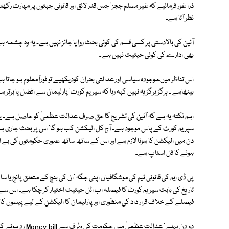
ذرا غور فرمائیے کہ غیر مسلم ججز' جس قدر لائق اور قانونی جہتوں پر مہارت رک
نظر آتا ہے۔
آئین کی بالادستی پر کسی قسم کی کوئی بحث روا یا جائز نہیں ہے۔ یہ وہ چش
بھی ادارے کی کوئی حیثیت نہیں ہے۔
اس تناظر میںموجودہ سیاسی اور عدالتی بحران کودیکھیے تو فوراً معلوم ہو جاتا
بیٹھاہے ۔ ہرگز ہرگز یہ نہیں کہہ رہا کہ سپریم کورٹ' پارلیمان سے افضل یا برت
اہم نکتہ یہ ہے کہ آئین کی تشریح کا حق صرف عدالت عظمیٰ کو حاصل ہے۔ ی
سپریم کورٹ کے پاس موجود ہے۔ آج کل الیکشن کب ہو گا' اس پر بحث جاری ہے
دن میں الیکشن کا ہونا لازم ہے اور اس کے ساتھ ساتھ عبوری حکومتوں کی بے ا
ہونے کا فل اسٹاپ ہے۔
پی ڈی ایم کی قانونی ٹیم کی موشگافیاں اپنی جگہ 'ان کی بنچ کے متعلق پانچ یا س
تاریخ کی بابت سپریم کورٹ کا فیصلہ اب اٹل حیثیت اختیار کر چکا ہے۔ اس سے
فیصلے کے خلاف قرار داد کی منظوری اور پارلیمان کا الیکشن کے لیے پیسوں کا 
دو دن پہلے' عدالت