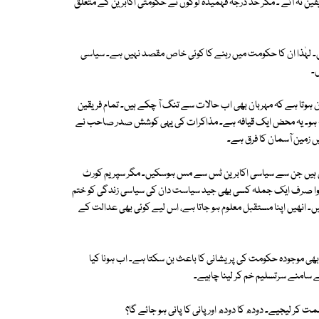
یقین نہ آئے ۔ مگر حد درجہ فہمیدہ لوگوں نے حکومتی اکابرین کے متعلق
۔ لہٰذا ان کا حکومت میں رہنے کا کوئی خاص مقصد نہیں ہے۔ سیاسی
ں۔
 ہوتا ہے کہ مہربان بھی اب حالات سے تنگ آ چکے ہیں۔ تمام فریقین
 نہ ہو۔ یہ محض ایک قیافہ ہے۔ مذاکرات کی یہی کوشش صدر صاحب نے
یں زمین آسمان کا فرق ہے۔
یں ہیں جن سے سیاسی اکابرین ٹس سے مس ہوسکیں۔ مگر سپریم کورٹ
 ہوا صرف ایک جملہ کسی بھی جید سیاست دان کی سیاسی زندگی کو ختم
یں۔ انھیں اپنا مستقبل معلوم ہو جاتا ہے، اس لیے کوئی بھی عدالت کے
 بھی موجودہ حکومت کی پریشانی کا باعث بن سکتا ہے۔ اب ہونا کیا
سامنے سرتسلیم خم کر لینا چاہیے۔
ت کر لیجیے۔ دودھ کا دودھ اور پانی کا پانی ہو جائے گا؟