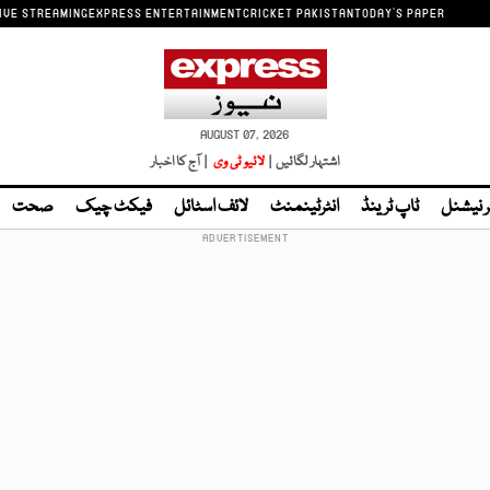
IVE STREAMING
EXPRESS ENTERTAINMENT
CRICKET PAKISTAN
TODAY'S PAPER
AUGUST 07, 2026
اشتہار لگائیں |
لائیو ٹی وی
| آج کا اخبار
ر نیشنل
ٹاپ ٹرینڈ
انٹرٹینمنٹ
لائف اسٹائل
فیکٹ چیک
صحت