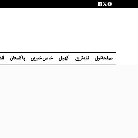
صفحۂ اول
تازہ ترین
کھیل
خاص خبریں
پاکستان
انٹ