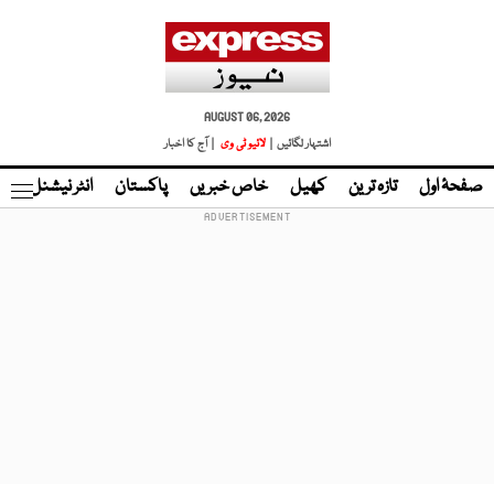
AUGUST 06, 2026
اشتہار لگائیں |
لائیو ٹی وی
| آج کا اخبار
صفحۂ اول
تازہ ترین
کھیل
خاص خبریں
پاکستان
انٹر نیشنل
ٹا