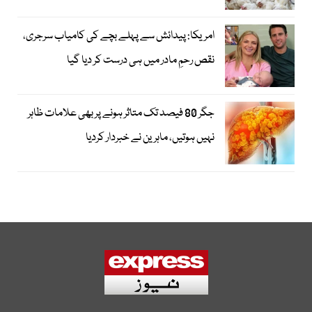
امریکا: پیدائش سے پہلے بچے کی کامیاب سرجری،
نقص رحمِ مادر میں ہی درست کر دیا گیا
جگر 80 فیصد تک متاثر ہونے پر بھی علامات ظاہر
نہیں ہوتیں، ماہرین نے خبردار کردیا