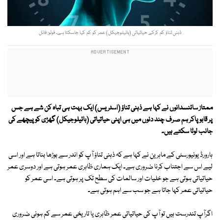
ذہنی تناؤ کم کرکے حیاتیاتی (بائیلوجیکل) عمر کو کم کیا جاسکتا ہے۔ فوٹو: فائل
ممتاز سائنسدانوں نے کہا ہے ذہنی تناؤ (اسٹریس) ایک بہت ہی تباہ کن شے ہے جس
پر قابو پاکر ہم صرف چند دنوں میں ہی اپنی حیاتیاتی (بائیلوجیکل) گھڑی کو پیچھے کی
جانب لوٹا سکتے ہیں۔
ہارورڈ یونیورسٹی کے ماہرین نے کہا ہے کہ ذہنی تناؤ آپ کو اندر سے بوڑھا بناتا ہے اور اسی
لیے اس سے اجتناب کرنا ضروری ہے۔ ایک ہماری ظاہری عمر ہوتی ہے اور دوسری عمر
حیاتیاتی ہوتی ہے جو خلیات اور سالمات کی سطح تک پر ہوتی ہے۔ اسی عمر کو
حیاتیاتی عمر کہا جاتا ہے جو سب سے اہم ہوتی ہے۔
اگرآپ تندرست ہیں تو آپ کی حیاتیاتی عمر ظاہری یا تاریخی عمر سے کم ہونی ضروری