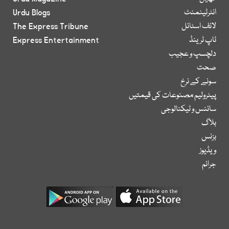
انٹرٹینمنٹ
Urdu Blogs
لائف اسٹائل
The Express Tribune
ٹاپ ٹرینڈ
Express Entertainment
دلچسپ و عجیب
صحت
سونے کے نرخ
پیٹرولیم مصنوعات کی قیمتیں
سائنس و ٹیکنالوجی
بلاگ
بزنس
ویڈیوز
جرائم