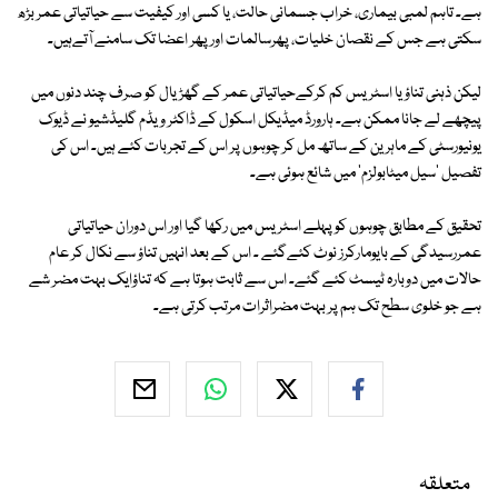
ہے۔ تاہم لمبی بیماری، خراب جسمانی حالت، یا کسی اور کیفیت سے حیاتیاتی عمر بڑھ
سکتی ہے جس کے نقصان خلیات، پھرسالمات اور پھر اعضا تک سامنے آتےہیں۔
لیکن ذہنی تناؤ یا اسٹریس کم کرکےحیاتیاتی عمر کے گھڑیال کو صرف چند دنوں میں
پیچھے لے جانا ممکن ہے۔ ہارورڈ میڈیکل اسکول کے ڈاکٹر ویڈم گلیڈشیو نے ڈیوک
یونیورسٹی کے ماہرین کے ساتھ مل کر چوہوں پر اس کے تجربات کئے ہیں۔ اس کی
تفصیل 'سیل میٹابولزم' میں شائع ہوئی ہے۔
تحقیق کے مطابق چوہوں کو پہلے اسٹریس میں رکھا گیا اور اس دوران حیاتیاتی
عمررسیدگی کے بایومارکرز نوٹ کئےگئے ۔ اس کے بعد انہیں تناؤ سے نکال کر عام
حالات میں دوبارہ ٹیسٹ کئے گئے۔ اس سے ثابت ہوتا ہے کہ تناؤایک بہت مضر شے
ہے جو خلوی سطح تک ہم پر بہت مضراثرات مرتب کرتی ہے۔
متعلقہ