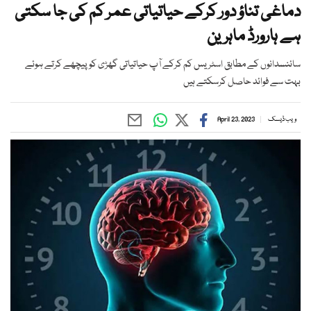
دماغی تناؤ دور کرکے حیاتیاتی عمر کم کی جا سکتی
ہے ہارورڈ ماہرین
سائنسدانوں کے مطابق اسٹریس کم کرکے آپ حیاتیاتی گھڑی کو پیچھے کرتے ہوئے
بہت سے فوائد حاصل کرسکتے ہیں
ویب ڈیسک
April 23, 2023