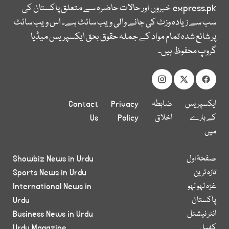
express.pk
خبروں اور حالات حاضرہ سے متعلق پاکستان کی
سب سے زیادہ وزٹ کی جانے والی ویب سائٹ ہے۔ اس ویب سائٹ
پر شائع شدہ تمام مواد کے جملہ حقوق بحق ایکسپریس میڈیا
گروپ محفوظ ہیں۔
ایکسپریس
ضابطہ
Privacy
Contact
کے بارے
اخلاق
Policy
Us
میں
صفحۂ اول
Showbiz News in Urdu
تازہ ترین
Sports News in Urdu
غزہ لہو لہو
International News in
پاکستان
Urdu
انٹر نیشنل
Business News in Urdu
کھیل
Urdu Magazine