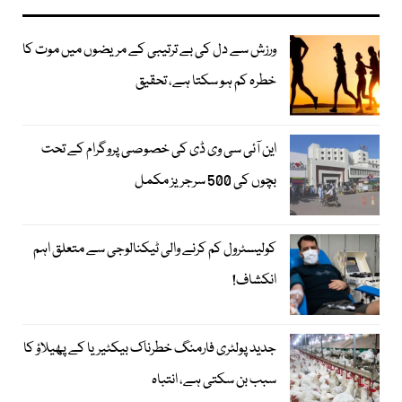
ورزش سے دل کی بے ترتیبی کے مریضوں میں موت کا
خطرہ کم ہو سکتا ہے، تحقیق
این آئی سی وی ڈی کی خصوصی پروگرام کے تحت
بچوں کی 500 سرجریز مکمل
کولیسٹرول کم کرنے والی ٹیکنالوجی سے متعلق اہم
انکشاف!
جدید پولٹری فارمنگ خطرناک بیکٹیریا کے پھیلاؤ کا
سبب بن سکتی ہے، انتباہ