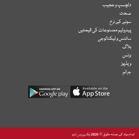
دلچسپ و عجیب
صحت
سونے کے نرخ
پیٹرولیم مصنوعات کی قیمتیں
سائنس و ٹیکنالوجی
بلاگ
بزنس
ویڈیوز
جرائم
تمام مواد کے جملہ حقوق © 2026 ایکسپریس اردو