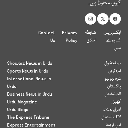
گروپ محفوظ ہیں۔
ایکسپریس
ضابطہ
Privacy
Contact
کے بارے
اخلاق
Policy
Us
میں
صفحۂ اول
Showbiz News in Urdu
تازہ ترین
Sports News in Urdu
غزہ لہو لہو
International News in
پاکستان
Urdu
انٹر نیشنل
Business News in Urdu
کھیل
Urdu Magazine
انٹرٹینمنٹ
Urdu Blogs
لائف اسٹائل
The Express Tribune
ٹاپ ٹرینڈ
Express Entertainment