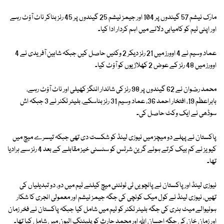
مارک نیشم 57 گیندوں پر 104 اور جیمز نیشم 25 گیندوں پر 45 رنز بناکر ناٹ آؤٹ رہے
اور اپنی ٹیم کو کامیابی دلانے میں اہم کردار ادا کیا۔
عماد وسیم نے 4 اوورز میں 21 رنز دیکر 2 وکٹیں حاصل کیں جبکہ شاہین آفریدی نے 4
اوورز میں 48 رنز کے عوض 2 کھلاڑیوں کو آؤٹ کیا۔
محمد رضوان نے 62 گیندوں پر 98 رنز کی شاندار اننگز کھیلی اور ناٹ آؤٹ رہے،
بابراعظم 19، افتخار احمد 36، عماد وسیم 31 رنز بناسکے، بلیئر ٹکنر نے 3 جبکہ اش
سوڈھی نے ایک وکٹ حاصل کی۔
پاکستان نے پہلے دو میچز میں نیوزی لینڈ کو شکست دی تھی جبکہ تیسرے میچ میں
کیویز نے کم بیک کرتے ہوئے گرین شرٹس کو سنسنی خیز مقابلے کے بعد 4 رنز سے ہرادیا
تھا۔
نیوزی لینڈ اور پاکستان نے پانچویں ٹی ٹوئنٹی میچ کیلئے ٹیم میں دو، دو تبدیلیاں کی
تھیں، نیوزی لینڈ نے کول میک کونچی کی جگہ جیمز نیشم اور معمولی انجری کا شکار
ہونیوالے میٹ ہنری کی جگہ بلیئر ٹکنر کو ٹیم میں شامل کیا جبکہ پاکستان نے فخر زمان
اور زمان خان کی جگہ احسان اللہ اور محمد حارث کو پلیئنگ الیون میں شامل کیا تھا۔