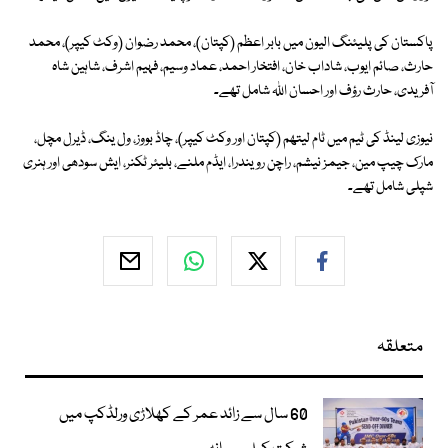
پاکستان کی پلیئنگ الیون میں بابر اعظم (کپتان)، محمد رضوان (وکٹ کیپر)، محمد
حارث، صائم ایوب، شاداب خان، افتخار احمد، عماد وسیم، فہیم اشرف، شاہین شاہ
آفریدی، حارث رؤف اور احسان اللہ شامل تھے۔
نیوزی لینڈ کی ٹیم میں ٹام لیتھم (کپتان اور وکٹ کیپر)، چاڈ بووز، ول ینگ، ڈیرل مچل،
مارک چیپ مین، جیمز نیشم، راچن رویندرا، ایڈم ملنے، بلیئر ٹکنر، ایش سودھی اور ہنری
شپلی شامل تھے۔
متعلقہ
60 سال سے زائد عمر کے کھلاڑی ورلڈکپ میں