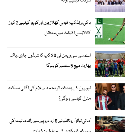
شرکت کیلیے روانہ
ہاکی ورلڈکپ: قومی کھلاڑیوں اور کوچز کیلیے 2 کروڑ
کا الاؤنس اکاؤنٹ میں منتقل
اے سی سی ویمن ٹی 20 کپ کا شیڈول جاری، پاک
بھارت میچ 5 ستمبر کو ہوگا
لیور پول کے بعد فٹبالر محمد صلاح کی اگلی ممکنہ
منزل کونسی ہوگی؟
’مائی ٹوائز‘، رونالڈو نے 8 ارب روپے سے زائد مالیت کی
سپر کار کلیکشن کی جھلک دکھا دی