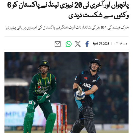
پانچواں اور آخری ٹی 20 نیوزی لینڈ نے پاکستان کو 6
وکٹوں سے شکست دیدی
مارک نیشم کی 104 رنز کی شاندار ناٹ آوٹ اننگز نے پاکستان کی امیدوں پر پانی پھیر دیا
ویب ڈیسک
April 25, 2023