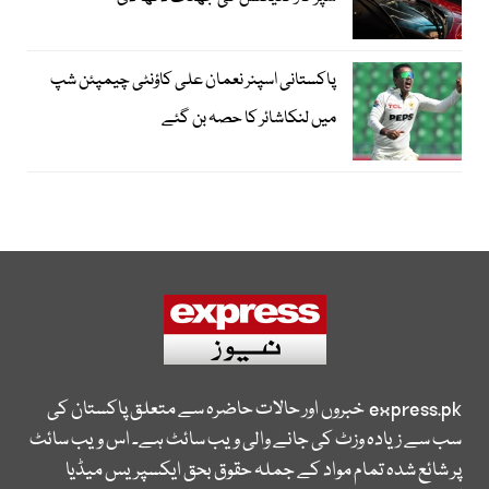
پاکستانی اسپنر نعمان علی کاؤنٹی چیمپئن شپ
میں لنکاشائر کا حصہ بن گئے
express.pk
خبروں اور حالات حاضرہ سے متعلق پاکستان کی
سب سے زیادہ وزٹ کی جانے والی ویب سائٹ ہے۔ اس ویب سائٹ
پر شائع شدہ تمام مواد کے جملہ حقوق بحق ایکسپریس میڈیا