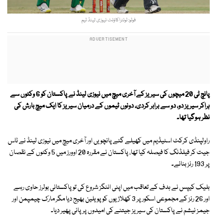
فوٹو: ٹوئٹراکاؤنٹ نیوزی لینڈ ٹیم
پانچ ٹی 20 میچوں کی سیریز کے آخری میچ میں نیوزی لینڈ نے پاکستان کو 6 وکٹوں سے
ہراکر سیریز دو، دو سے برابر کردی، دونوں ٹیموں کے درمیان سیریز کا ایک میچ بارش کی
نظر ہوگیا تھا۔
راولپنڈی کرکٹ اسٹیڈیم میں کھیلے گئے پانچویں اور آخری میچ میں نیوزی لینڈ نے ٹاس
جیت کر فیلڈنگ کا فیصلہ کیا تھا، پاکستان نے مقررہ 20 اوورز میں 5 وکٹوں کے نقصان
پر 193 رنز بنائے۔
بلیک کیپس نے ہدف کے تعاقب میں اپنی اننگز شروع کی تو پاکستانی بولرز حاوی رہے
اور 26 رنز کے مجموعی اسکور پر 3 کھلاڑیوں کو پویلین بھیج دیا مگر مارک چیمپمن اور
جیمز نیشم نے پاکستان کی سیریز جیتنے کی امیدوں پر پانی پھیر دیا۔