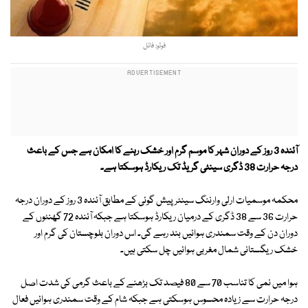
فوٹو: فائل
آئندہ 3 روز کے دوران شہر کا موسم گرم اور خشک رہنے کا امکان ہے جس کے باعث
درجہ حرارت 38 ڈگری سینٹی گریڈ تک ریکارڈ ہوسکتا ہے۔
محکمہ موسمیات ارلی وارننگ سینٹر پیش گوئی کے مطابق آئندہ 3 روز کے دوران درجہ
حرارت 36 سے 38 ڈگری کے درمیان ریکارڈ ہوسکتا ہے جبکہ آئندہ 72 گھنٹوں کے
دوران دن کے وقت سمندری ہوائیں بند رہے گی۔ اس دوران بلوچستان کی گرم اور
خشک ریگستانی شمال مغربی ہوائیں چل سکتی ہیں۔
ہوا میں نمی کا تناسب 70 سے 80 فیصد تک بڑھنے کے باعث گرمی کی شدت اصل
درجہ حرارت سے زیادہ محسوس ہوسکتی ہے جبکہ شام کے وقت سمندری ہوائیں فعال