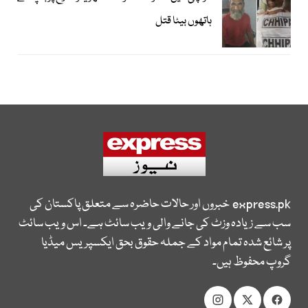
ہاتھوں بیٹا قتل
express.pk
خبروں اور حالات حاضرہ سے متعلق پاکستان کی
سب سے زیادہ وزٹ کی جانے والی ویب سائٹ ہے۔ اس ویب سائٹ
پر شائع شدہ تمام مواد کے جملہ حقوق بحق ایکسپریس میڈیا
گروپ محفوظ ہیں۔