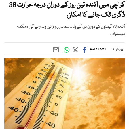
کراچی میں آئندہ تین روز کے دوران درجہ حرارت 38
ڈگری تک جانے کا امکان
آئندہ 72 گھنٹوں کے دوران دن کے وقت سمندری ہوائیں بند رہے گی، محکمہ
موسمیات
ویب ڈیسک
April 23, 2023