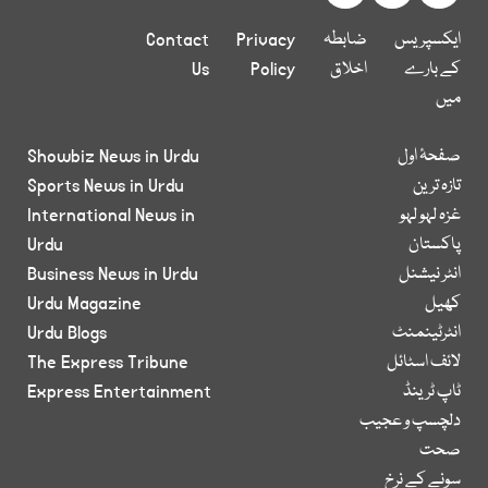
ایکسپریس
ضابطہ
Privacy
Contact
کے بارے
اخلاق
Policy
Us
میں
صفحۂ اول
Showbiz News in Urdu
تازہ ترین
Sports News in Urdu
غزہ لہو لہو
International News in
پاکستان
Urdu
انٹر نیشنل
Business News in Urdu
کھیل
Urdu Magazine
انٹرٹینمنٹ
Urdu Blogs
لائف اسٹائل
The Express Tribune
ٹاپ ٹرینڈ
Express Entertainment
دلچسپ و عجیب
صحت
سونے کے نرخ