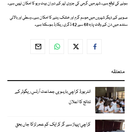
ہونے کی توقع ہے۔ شہر میں گرمی کی جزوی لہر کے دوران ہیٹ ویو کا امکان نہیں ہے۔
صوبے کے دیگر شہروں میں موسم گرم اور خشک رہنے کا امکان ہے۔ وسطی اور بالائی
سندھ میں دن کے وقت پارہ 40 سے 42 ڈگری ریکارڈ ہوسکتا ہے۔
متعلقہ
انٹر بورڈ کراچی بارہویں جماعت آرٹس ریگولر کے
نتائج کا اعلان
کراچی؛ پہاڑ سے گر کر ایک کم عمر لڑکا جاں بحق