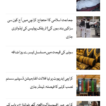
جماعت اسلامی کا احتجاج: کراچی میں آج کون سی
سڑکیں بند ہوں گی؟ ٹریفک پولیس کی ایڈوائزری
جاری
سونے کی قیمت میں مسلسل تیسرے روز اضافہ
کراچی ایئرپورٹ پر نیا فلائٹ انفارمیشن ڈسپلے سسٹم
نصب کرنے کا فیصلہ، ٹینڈر جاری
کراچی میں افسوسناک واقعہ، گھریلو تنازع پر باپ کے