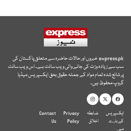
express.pk
خبروں اور حالات حاضرہ سے متعلق پاکستان کی
سب سے زیادہ وزٹ کی جانے والی ویب سائٹ ہے۔ اس ویب سائٹ
پر شائع شدہ تمام مواد کے جملہ حقوق بحق ایکسپریس میڈیا
گروپ محفوظ ہیں۔
ایکسپریس
ضابطہ
Privacy
Contact
کے بارے
اخلاق
Policy
Us
میں