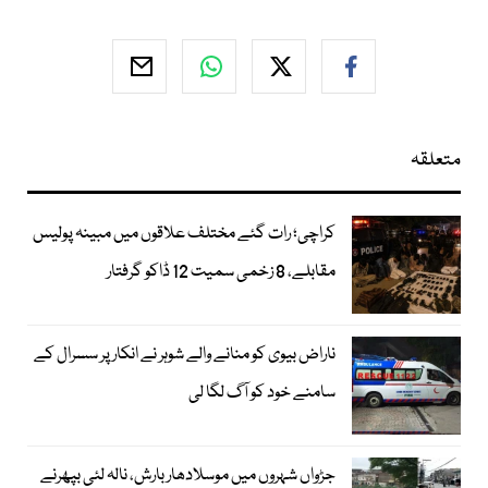
متعلقہ
کراچی؛ رات گئے مختلف علاقوں میں مبینہ پولیس
مقابلے، 8 زخمی سمیت 12 ڈاکو گرفتار
ناراض بیوی کو منانے والے شوہر نے انکار پر سسرال کے
سامنے خود کو آگ لگا لی
جڑواں شہروں میں موسلادھار بارش، نالہ لئی بپھرنے