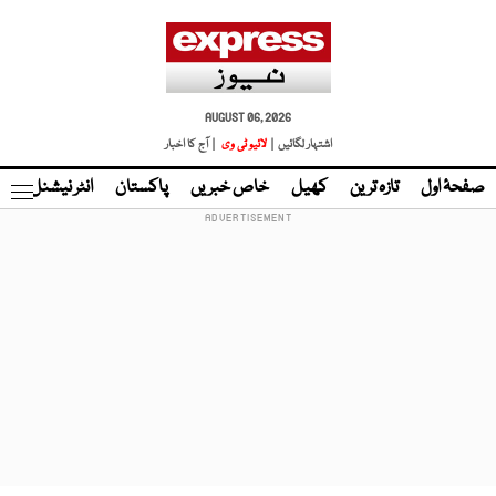
AUGUST 06, 2026
اشتہار لگائیں |
لائیو ٹی وی
| آج کا اخبار
صفحۂ اول
تازہ ترین
کھیل
خاص خبریں
پاکستان
انٹر نیشنل
ٹا