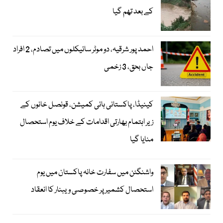
کے بعد تھم گیا
احمد پور شرقیہ، دو موٹر سائیکلوں میں تصادم، 2 افراد
جاں بحق، 3 زخمی
کینیڈا، پاکستانی ہائی کمیشن، قونصل خانوں کے
زیر اہتمام بھارتی اقدامات کے خلاف یوم استحصال
منایا گیا
واشنگٹن میں سفارت خانہ پاکستان میں یوم
استحصال کشمیر پر خصوصی ویبنار کا انعقاد