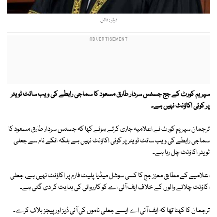
فوٹو : فائل
سپریم کورٹ کے جج جسٹس سردار طارق مسعود کا سماجی رابطے کی ویب سائٹ ٹویٹر
پر کوئی اکاؤنٹ نہیں ہے۔
ترجمان سپریم کورٹ نے اعلامیہ جاری کرتے ہوئے کہا کہ جسٹس سردار طارق مسعود کا
سماجی رابطے کی ویب سائٹ ٹویٹر پر کوئی اکاؤنٹ نہیں ہے بلکہ انکے نام سے جعلی
ٹویٹر اکاؤنٹ چل رہا ہے۔
اعلامیے کے مطابق معزز جج کا کسی سوشل میڈیا پلیٹ فارم پر اکاؤنٹ نہیں ہے، جعلی
اکاؤنٹ چلانے والوں کے خلاف ایف آئی اے کو کارروائی کی ہدایت کر دی گئی ہے۔
ترجمان کا کہنا تھا کہ ایف آئی اے ایسے جعلی ناموں کی آئی ڈیز اور پیجز بلاک کرے۔