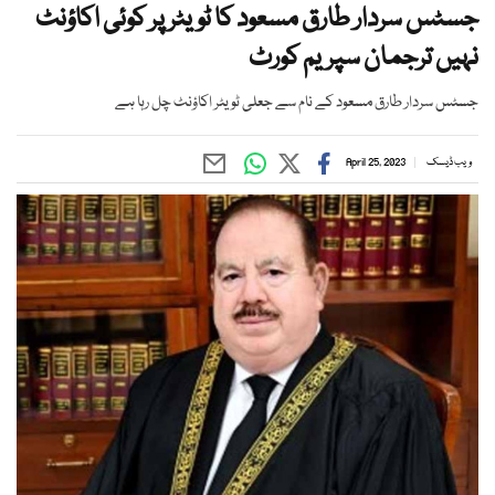
جسٹس سردار طارق مسعود کا ٹویٹر پر کوئی اکاؤنٹ
نہیں ترجمان سپریم کورٹ
جسٹس سردار طارق مسعود کے نام سے جعلی ٹویٹر اکاؤنٹ چل رہا ہے
ویب ڈیسک
April 25, 2023