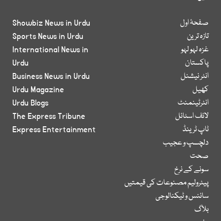
صفحۂ اول
Showbiz News in Urdu
تازہ ترین
Sports News in Urdu
غزہ لہو لہو
International News in
پاکستان
Urdu
انٹر نیشنل
Business News in Urdu
کھیل
Urdu Magazine
انٹرٹینمنٹ
Urdu Blogs
لائف اسٹائل
The Express Tribune
ٹاپ ٹرینڈ
Express Entertainment
دلچسپ و عجیب
صحت
سونے کے نرخ
پیٹرولیم مصنوعات کی قیمتیں
سائنس و ٹیکنالوجی
بلاگ