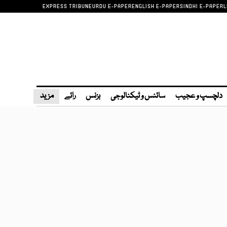
EXPRESS TRIBUNE
URDU E-PAPER
ENGLISH E-PAPER
SINDHI E-PAPER
L
دلچسپ و عجیب
سائنس و ٹیکنالوجی
بزنس
رائے
مزید