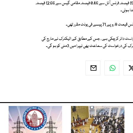
درخواست میں بتایا گیا ہے کہ مارچ میں پانی سے 22.90 فیصد، کوئلے سے 15.26 فیصد، فرنس آئل سے 0.46 فیصد، مقامی گیس سے 12.66 فیصد،
ست دائر کرچکی ہے ، جس کے مطابق کے الیکٹرک نے مارچ کی