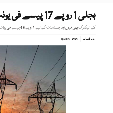
بجلی 1 روپے 17 پیسے فی یونٹ مہنگی ہونے کا امکان
کے الیکٹرک بھی فیول ایڈجسٹمنٹ کے لیے 4 روپے 49 پیسے فی یونٹ اضافہ طلب کر چکی ہے، درخواستوں پر سماعت 3 مئی کو ہوگی
ویب ڈیسک
April 26, 2023