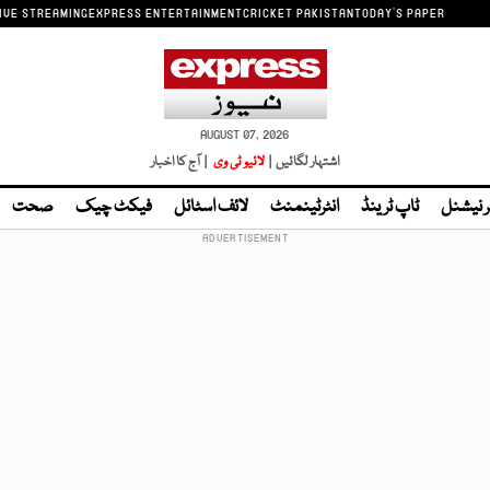
IVE STREAMING
EXPRESS ENTERTAINMENT
CRICKET PAKISTAN
TODAY'S PAPER
AUGUST 07, 2026
اشتہار لگائیں |
لائیو ٹی وی
| آج کا اخبار
ر نیشنل
ٹاپ ٹرینڈ
انٹرٹینمنٹ
لائف اسٹائل
فیکٹ چیک
صحت