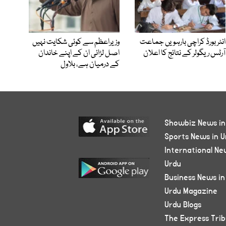
انٹر بورڈ کراچی بارہویں جماعت
وزیراعظم سے کوئی شکایت نہیں
آرٹس ریگولر کے نتائج کا اعلان
اصل لڑائی ان کے اپنے خاندان
کے درمیان ہے، بلاول
Showbiz News in
Sports News in U
International Ne
Urdu
Business News in
Urdu Magazine
Urdu Blogs
The Express Tri