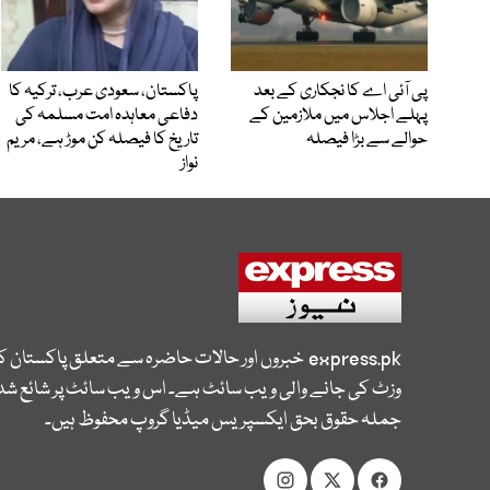
پی آئی اے کا نجکاری کے بعد
پاکستان، سعودی عرب، ترکیہ کا
پہلے اجلاس میں ملازمین کے
دفاعی معاہدہ امت مسلمہ کی
حوالے سے بڑا فیصلہ
تاریخ کا فیصلہ کن موڑ ہے، مریم
نواز
express.pk
خبروں اور حالات حاضرہ سے متعلق پاکستان 
وزٹ کی جانے والی ویب سائٹ ہے۔ اس ویب سائٹ پر شائع شدہ
جملہ حقوق بحق ایکسپریس میڈیا گروپ محفوظ ہیں۔