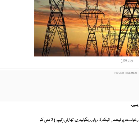
(فوٹو فائل)
سی پی پی اےنے مارچ کی ماہانہ فیول ایڈجسٹمنٹ کے تحت اضافہ مانگ لیا۔ درخواست پر نیشنل الیکٹرک پاور ریگولیٹری اتھارٹی (نیپرا) 3 مئی کو