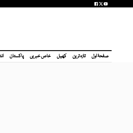
صفحۂ اول
تازہ ترین
کھیل
خاص خبریں
پاکستان
انٹ