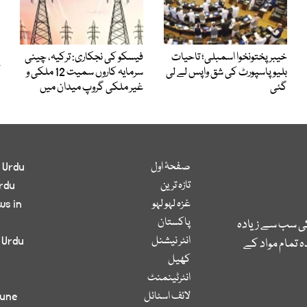
خیبرپختونخوا اسمبلی؛ تاحیات
فیسکو کی نجکاری: ترکیہ، چینی
بلیو پاسپورٹ کی شق واپس لے لی
سرمایہ کاروں سمیت 12 ملکی و
گئی
غیر ملکی گروپ میدان میں
صفحۂ اول
 Urdu
تازہ ترین
rdu
غزہ لہو لہو
ws in
پاکستان
کی سب سے زیادہ
انٹر نیشنل
 Urdu
 تمام مواد کے
کھیل
انٹرٹینمنٹ
لائف اسٹائل
bune