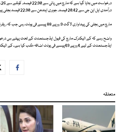
درآمدی ایل این جی سے 20.42 فیصد، جوہری ایندھن سے 22.90 فیصد بجلی پیدا ہوئی۔
مارچ میں بجلی کی پیداواری لاگت 9 روپے 88 پیسے فی یونٹ رہی جب کہ ریفرنس قیمت 8 روپے 71 پیسے فی یونٹ مقرر تھی۔
واضح رہے کہ کے الیکٹرک مارچ کی فیول ایڈجسٹمنٹ کے تحت پہلے ہی درخوا
ایڈجسٹمنٹ کے لیے 4روپے 49پیسے فی یونٹ اضافہ طلب کیا ہے۔ کے الیکٹرک کی درخواست کی سماعت بھی نیپرا میں 3مئی کو ہو گی۔
متعلقہ