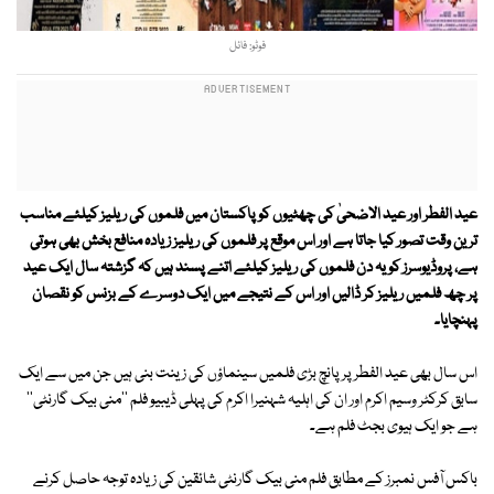
فوٹو: فائل
عید الفطر اور عید الاضحیٰ کی چھٹیوں کو پاکستان میں فلموں کی ریلیز کیلئے مناسب
ترین وقت تصور کیا جاتا ہے اور اس موقع پر فلموں کی ریلیز زیادہ منافع بخش بھی ہوتی
ہے، پروڈیوسرز کو یہ دن فلموں کی ریلیز کیلئے اتنے پسند ہیں کہ گزشتہ سال ایک عید
پر چھ فلمیں ریلیز کر ڈالیں اور اس کے نتیجے میں ایک دوسرے کے بزنس کو نقصان
پہنچایا۔
اس سال بھی عید الفطر پر پانچ بڑی فلمیں سینماؤں کی زینت بنی ہیں جن میں سے ایک
سابق کرکٹر وسیم اکرم اور ان کی اہلیہ شہنیرا اکرم کی پہلی ڈیبیو فلم ''منی بیک گارنٹی''
ہے جو ایک ہیوی بجٹ فلم ہے۔
باکس آفس نمبرز کے مطابق فلم منی بیک گارنٹی شائقین کی زیادہ توجہ حاصل کرنے