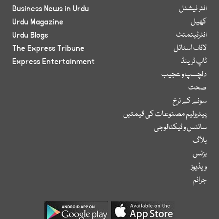
انٹر نیشنل
Business News in Urdu
کھیل
Urdu Magazine
انٹرٹینمنٹ
Urdu Blogs
لائف اسٹائل
The Express Tribune
ٹاپ ٹرینڈ
Express Entertainment
دلچسپ و عجیب
صحت
سونے کے نرخ
پیٹرولیم مصنوعات کی قیمتیں
سائنس و ٹیکنالوجی
بلاگ
بزنس
ویڈیوز
جرائم