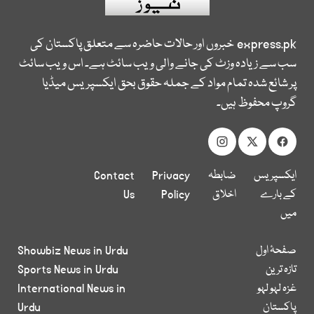
express.pk
خبروں اور حالات حاضرہ سے متعلق پاکستان کی
سب سے زیادہ وزٹ کی جانے والی ویب سائٹ ہے۔ اس ویب سائٹ
پر شائع شدہ تمام مواد کے جملہ حقوق بحق ایکسپریس میڈیا
گروپ محفوظ ہیں۔
ایکسپریس
ضابطہ
Privacy
Contact
کے بارے
اخلاق
Policy
Us
میں
صفحۂ اول
Showbiz News in Urdu
تازہ ترین
Sports News in Urdu
غزہ لہو لہو
International News in
پاکستان
Urdu