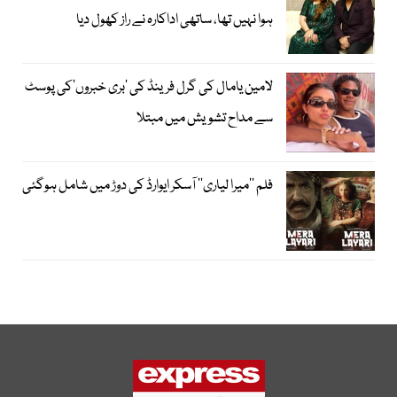
ہوا نہیں تھا، ساتھی اداکارہ نے راز کھول دیا
لامین یامال کی گرل فرینڈ کی ’بری خبروں‘کی پوسٹ
سے مداح تشویش میں مبتلا
فلم ’’میرا لیاری‘‘ آسکر ایوارڈ کی دوڑ میں شامل ہوگئی