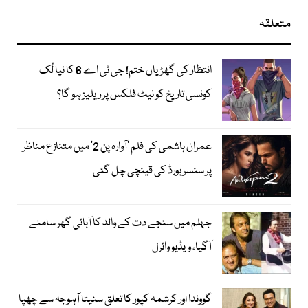
متعلقہ
انتظار کی گھڑیاں ختم! جی ٹی اے 6 کا نیا لُک
کونسی تاریخ کو نیٹ فلکس پر ریلیز ہو گا؟
عمران ہاشمی کی فلم ’آوارہ پن 2‘ میں متنازع مناظر
پر سنسر بورڈ کی قینچی چل گئی
جہلم میں سنجے دت کے والد کا آبائی گھر سامنے
آگیا، ویڈیو وائرل
گووندا اور کرشمہ کپور کا تعلق سنیتا آہوجہ سے چھپا