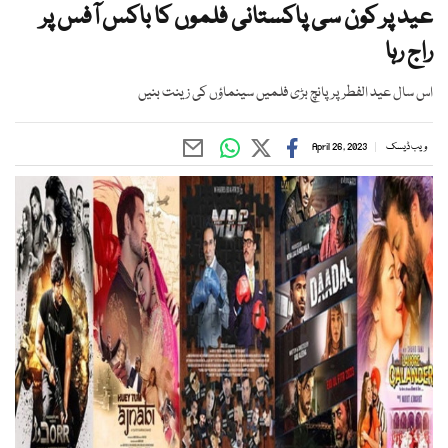
عید پر کون سی پاکستانی فلموں کا باکس آفس پر
راج رہا
اس سال عید الفطر پر پانچ بڑی فلمیں سینماؤں کی زینت بنیں
ویب ڈیسک
April 26, 2023