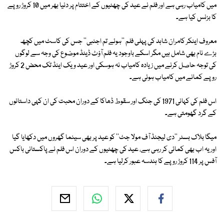
میں کامیاب رہی ہے اور فلم نے عید کی چھٹیوں کے اختتام پر دنیا بھر میں 10 کروڑ روپے
کا بزنس کیا ہے۔
معروف اینکر کامران شاہد کی پہلی فلم ''ہوئے تم اجنبی'' جس کی کاسٹ میں کچھ
بڑے نام بھی شامل ہیں مگر اسکے باوجود یہ فلم آؤٹ ڈیٹڈ موضوع کی وجہ سے لوگوں
کی توجہ حاصل کرنے میں زیادہ کامیاب نہ ہوسکی اور عید ویک اینڈ تک محض 2 کروڑ
روپے کمانے میں کامیاب ہوئی ہے۔
اس فلم کی کہانی 1971 کی جنگ اور سقوط ڈھاکا کے دوران محبت کی ان کہی داستانوں
کے گرد گھومتی ہے۔
میگا بلاک بسٹر ''دی لیجنڈ آف مولا جٹ'' کو عید پر بھی سینما گھروں میں دکھایا گیا
اور یہ اب بھی کمائی کر رہی ہے، عید کی چھٹیوں کے دوران اس فلم نے پاکستانی باکس
آفس پر 114 کروڑ روپے کا ہندسہ عبور کرلیا ہے۔