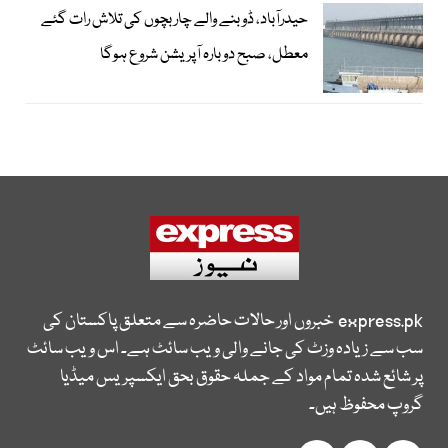
حیدرآباد، ڈوبنے والے چار بچوں کی تلاش رات گئے
معطل، صبح دوبارہ آپریشن شروع ہوگا
express.pk
خبروں اور حالات حاضرہ سے متعلق پاکستان کی
سب سے زیادہ وزٹ کی جانے والی ویب سائٹ ہے۔ اس ویب سائٹ
پر شائع شدہ تمام مواد کے جملہ حقوق بحق ایکسپریس میڈیا
گروپ محفوظ ہیں۔