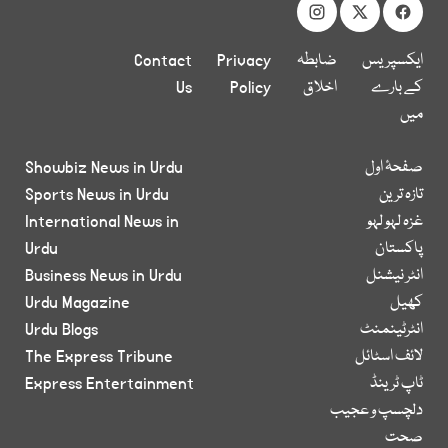
ایکسپریس
ضابطہ
Privacy
Contact
کے بارے
اخلاق
Policy
Us
میں
صفحۂ اول
Showbiz News in Urdu
تازہ ترین
Sports News in Urdu
غزہ لہو لہو
International News in
پاکستان
Urdu
انٹر نیشنل
Business News in Urdu
کھیل
Urdu Magazine
انٹرٹینمنٹ
Urdu Blogs
لائف اسٹائل
The Express Tribune
ٹاپ ٹرینڈ
Express Entertainment
دلچسپ و عجیب
صحت