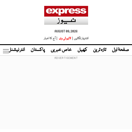
AUGUST 09, 2026
اشتہار لگائیں |
لائیو ٹی وی
| آج کا اخبار
صفحۂ اول
تازہ ترین
کھیل
خاص خبریں
پاکستان
انٹر نیشنل
ٹا