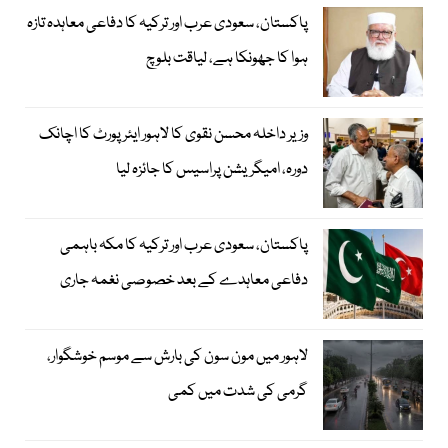
پاکستان، سعودی عرب اور ترکیہ کا دفاعی معاہدہ تازہ
ہوا کا جھونکا ہے، لیاقت بلوچ
وزیر داخلہ محسن نقوی کا لاہور ایئر پورٹ کا اچانک
دورہ، امیگریشن پراسیس کا جائزہ لیا
پاکستان، سعودی عرب اور ترکیہ کا مکہ باہمی
دفاعی معاہدے کے بعد خصوصی نغمہ جاری
لاہور میں مون سون کی بارش سے موسم خوشگوار،
گرمی کی شدت میں کمی