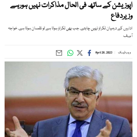
اپوزیشن کے ساتھ فی الحال مذاکرات نہیں ہورہے
وزیردفاع
اداروں کے درمیان ٹکراؤ نہیں چاہتے، جب بھی ٹکراؤ ہوتا ہے تو نقصان ہوتا ہے، خواجہ
آصف
ویب ڈیسک
April 26, 2023