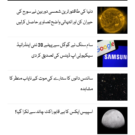
دنیا کی طاقتور ترین شمسی دوربین نے سورج کی
حیران کن اور انتہائی واضح تصاویر حاصل کرلیں
سام سنگ نے گوگل سے پہلے 38 نئی اینڈرائیڈ
سیکیورٹی اپ ڈیٹس کی تصدیق کر دی
سائنس دانوں کا ستارے کی موت کے نایاب منظر کا
مشاہدہ
اسپیس ایکس کا بے قابو راکٹ چاند سے ٹکرا گیا!