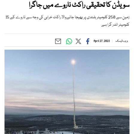
سویڈن کا تحقیقی راکٹ ناروے میں جاگرا
زمین سے 250 کلومیٹر بلندی پر بھیجا جانےوالا راکٹ خرابی کی وجہ سے ناروے کے 15
کلومیٹر اندر گرا ہے
ویب ڈیسک
April 27, 2023