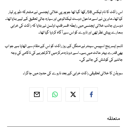
اس راکٹ کا نام ٹیکس 58 رکھا گیا تھا جو یورپی خلائی ایجنسی نے مشترکہ طور پر تیار
کیا تھا۔ ماہرین نے اسے ماحول دوست ٹیکنالوجی اور سیارہ جاتی تحقیق کے لیے بنایا تھا۔
دوسری جانب خلائی ایجنسی میں رابطہ افسر فلپ اولسن نے بتایا کہ راکٹ کی خرابی
ہمارے پیشِ نظر تھی اور ناروے کو اس سے آگاہ کردیا گیا تھا۔
تاہم ایسرینج اسپیس سینٹر نے منگل کے روز راکٹ کو اس کے مقام سے اٹھایا ہے جو اب
بھی قدرے بہتر حالت میں ہے۔ اسے دوبارہ مرکز میں لاکرتجربے کی ناکامی کی وجہ
جاننے کی کوشش کی جائے گی۔
سویڈن کا خلائی تحقیقی راکٹ خرابی کے بعد ناروے کی حدود میں جاگرا۔
متعلقہ