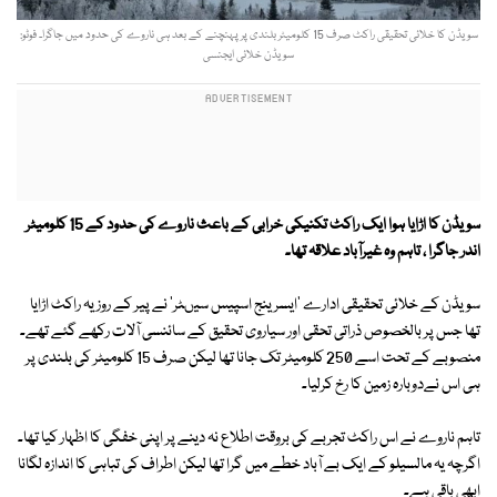
سویڈن کا خلائی تحقیقی راکٹ صرف 15 کلومیٹر بلندی پر پہنچنے کے بعد ہی ناروے کی حدود میں جاگرا۔ فوٹو:
سویڈن خلائی ایجنسی
سویڈن کا اڑایا ہوا ایک راکٹ تکنیکی خرابی کے باعث ناروے کی حدود کے 15 کلومیٹر
اندر جاگرا ، تاہم وہ غیرآباد علاقہ تھا۔
سویڈن کے خلائی تحقیقی ادارے 'ایسرینج اسپیس سیںٹر' نے پیر کے روز یہ راکٹ اڑایا
تھا جس پر بالخصوص ذراتی تحقی اور سیاروی تحقیق کے سائنسی آلات رکھے گئے تھے۔
منصوبے کے تحت اسے 250 کلومیٹر تک جانا تھا لیکن صرف 15 کلومیٹر کی بلندی پر
ہی اس نےدوبارہ زمین کا رخ کرلیا۔
تاہم ناروے نے اس راکٹ تجربے کی بروقت اطلاع نہ دینے پر اپنی خفگی کا اظہار کیا تھا۔
اگرچہ یہ مالسیلو کے ایک بے آباد خطے میں گرا تھا لیکن اطراف کی تباہی کا اندازہ لگانا
ابھی باقی ہے۔