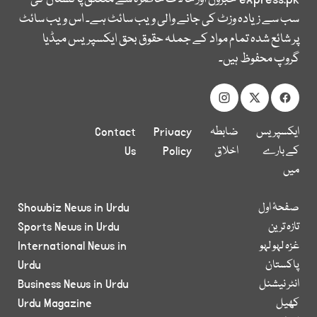
سب سے زیادہ وزٹ کی جانے والی ویب سائٹ ہے۔ اس ویب سائٹ
پر شائع شدہ تمام مواد کے جملہ حقوق بحق ایکسپریس میڈیا
گروپ محفوظ ہیں۔
ایکسپریس
ضابطہ
Privacy
Contact
کے بارے
اخلاق
Policy
Us
میں
صفحۂ اول
Showbiz News in Urdu
تازہ ترین
Sports News in Urdu
غزہ لہو لہو
International News in
پاکستان
Urdu
انٹر نیشنل
Business News in Urdu
کھیل
Urdu Magazine