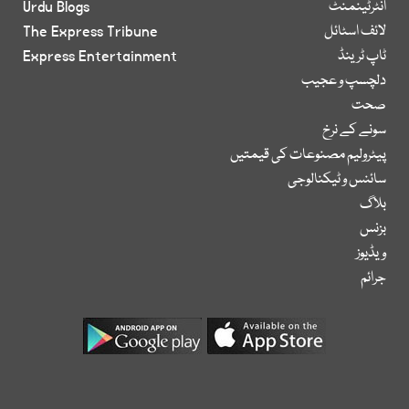
انٹرٹینمنٹ
Urdu Blogs
لائف اسٹائل
The Express Tribune
ٹاپ ٹرینڈ
Express Entertainment
دلچسپ و عجیب
صحت
سونے کے نرخ
پیٹرولیم مصنوعات کی قیمتیں
سائنس و ٹیکنالوجی
بلاگ
بزنس
ویڈیوز
جرائم