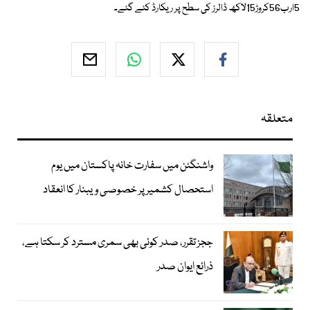
5ارب56کروڑ15لاکھ ڈالرز کی سطح پر ریکارڈ کئے گئے۔
متعلقہ
واشنگٹن میں سفارت خانہ پاکستان میں یوم
استحصال کشمیر پر خصوصی ویبنار کا انعقاد
ججز تقرر، صدر کوئی بھی سمری مسترد کر سکتا ہے،
ذرائع ایوان صدر