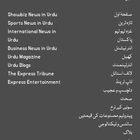
صفحۂ اول
Showbiz News in Urdu
تازہ ترین
Sports News in Urdu
غزہ لہو لہو
International News in
پاکستان
Urdu
انٹر نیشنل
Business News in Urdu
کھیل
Urdu Magazine
انٹرٹینمنٹ
Urdu Blogs
لائف اسٹائل
The Express Tribune
ٹاپ ٹرینڈ
Express Entertainment
دلچسپ و عجیب
صحت
سونے کے نرخ
پیٹرولیم مصنوعات کی قیمتیں
سائنس و ٹیکنالوجی
بلاگ