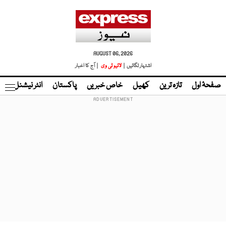
AUGUST 06, 2026
اشتہار لگائیں |
لائیو ٹی وی
| آج کا اخبار
صفحۂ اول
تازہ ترین
کھیل
خاص خبریں
پاکستان
انٹر نیشنل
ٹا