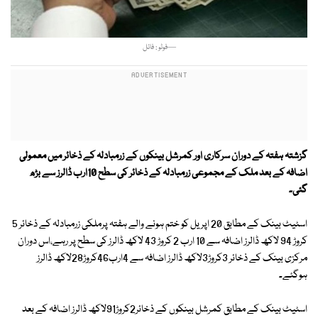
—فوٹو : فائل
گزشتہ ہفتہ کے دوران سرکاری اور کمرشل بینکوں کے زرمبادلہ کے ذخائر میں معمولی
اضافہ کے بعد ملک کے مجموعی زرمبادلہ کے ذخائر کی سطح 10ارب ڈالرز سے بڑھ
گئی۔
اسٹیٹ بینک کے مطابق 20 اپریل کو ختم ہونے والے ہفتہ پرملکی زرمبادلہ کے ذخائر 5
کروڑ 94 لاکھ ڈالرز اضافہ سے 10 ارب 2 کروڑ 43 لاکھ ڈالرز کی سطح پر رہے،اس دوران
مرکزی بینک کے ذخائر 3کروڑ3لاکھ ڈالرز اضافہ سے 4ارب46کروڑ28لاکھ ڈالرز
ہوگئے۔
اسٹیٹ بینک کے مطابق کمرشل بینکوں کے ذخائر2کروڑ91لاکھ ڈالرز اضافہ کے بعد