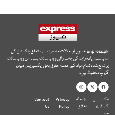
express.pk
خبروں اور حالات حاضرہ سے متعلق پاکستان کی
سب سے زیادہ وزٹ کی جانے والی ویب سائٹ ہے۔ اس ویب سائٹ
پر شائع شدہ تمام مواد کے جملہ حقوق بحق ایکسپریس میڈیا
گروپ محفوظ ہیں۔
ایکسپریس
ضابطہ
Privacy
Contact
کے بارے
اخلاق
Policy
Us
میں