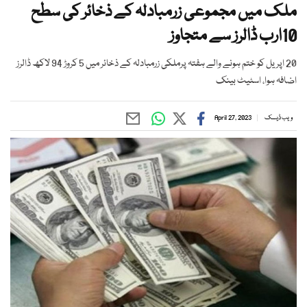
ملک میں مجموعی زرمبادلہ کے ذخائر کی سطح
10ارب ڈالرز سے متجاوز
20 اپریل کو ختم ہونے والے ہفتہ پرملکی زرمبادلہ کے ذخائر میں 5 کروڑ 94 لاکھ ڈالرز
اضافہ ہوا، اسٹیٹ بینک
ویب ڈیسک
April 27, 2023