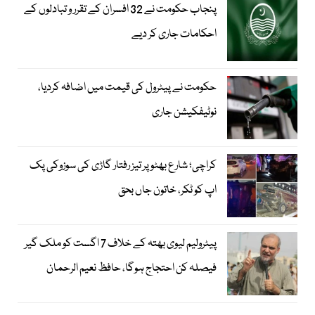
پنجاب حکومت نے 32 افسران کے تقرر و تبادلوں کے
احکامات جاری کر دیے
حکومت نے پیٹرول کی قیمت میں اضافہ کردیا،
نوٹیفکیشن جاری
کراچی؛ شارع بھٹو پر تیز رفتار گاڑی کی سوزوکی پک
اپ کو ٹکر، خاتون جاں بحق
پیٹرولیم لیوی بھتہ کے خلاف 7 اگست کو ملک گیر
فیصلہ کن احتجاج ہوگا، حافظ نعیم الرحمان