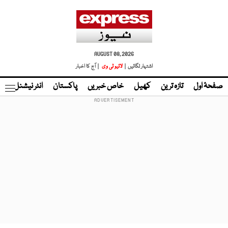
AUGUST 08, 2026
اشتہار لگائیں |
لائیو ٹی وی
| آج کا اخبار
صفحۂ اول
تازہ ترین
کھیل
خاص خبریں
پاکستان
انٹر نیشنل
ٹا