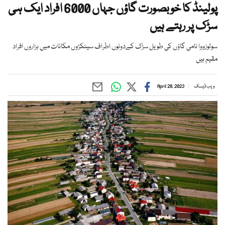
پولینڈ کا خوبصورت گاؤں جہاں 6000 افراد ایک ہی
سڑک پر رہتے ہیں
سولوزووا نامی گاؤں کی طویل سڑک کےدونوں اطراف سینکڑوں مکانات میں ہزاروں افراد
مقیم ہیں
ویب ڈیسک
April 28, 2023