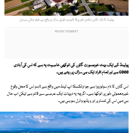
پولینڈ کا ایک گاؤں مکمل طور پر 9 کلومیٹر طویل سڑک پر واقع ہے۔ فوٹو: اوڈٹی سینٹرل
پولینڈ کے ایک بہت خوبصورت گاؤں کی انوکھی خاصیت یہ ہے کہ اس کی آبادی
6000 ہے اور تمام افراد ایک ہی سڑک پر رہتے ہیں۔
اس گاؤں کا نام سولوزووا ہے جو اولکسکا اپ لینڈ میں واقع ہے تاہم اس کا محلِ وقوع
غیرمعمولی طور پر انوکھا ہے۔ اگرچہ یہ دیہات ایک عرصے سے قائم ہے لیکن اب حال
ہی میں اس کی تصاویر اور ویڈیو وائرل ہورہی ہیں۔