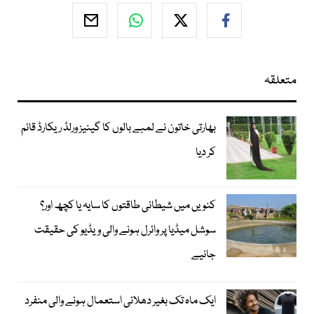
متعلقہ
بھارتی خاتون نے لمبے بالوں کا گینیز ورلڈ ریکارڈ قائم
کر دیا
کنویں میں شیطانی طاقتوں کا سایہ یا کچھ اور؟
سوشل میڈیا پر وائرل ہونے والی ویڈیو کی حقیقت
جانیے
ایک ماہ تک بغیر دھلائی استعمال ہونے والی منفرد