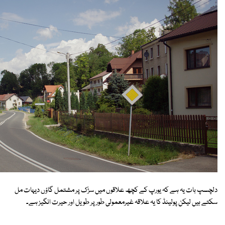
دلچسپ بات یہ ہے کہ یورپ کے کچھ علاقوں میں سڑک پر مشتمل گاؤں دیہات مل
سکتے ہیں لیکن پولینڈ کا یہ علاقہ غیرمعمولی طور پر طویل اور حیرت انگیز ہے۔