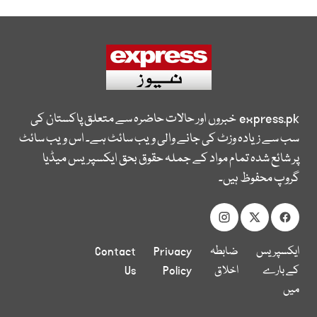
express.pk
خبروں اور حالات حاضرہ سے متعلق پاکستان کی
سب سے زیادہ وزٹ کی جانے والی ویب سائٹ ہے۔ اس ویب سائٹ
پر شائع شدہ تمام مواد کے جملہ حقوق بحق ایکسپریس میڈیا
گروپ محفوظ ہیں۔
ایکسپریس
ضابطہ
Privacy
Contact
کے بارے
اخلاق
Policy
Us
میں