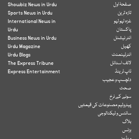
صفحۂ اول
Showbiz News in Urdu
تازہ ترین
Sports News in Urdu
غزہ لہو لہو
International News in
پاکستان
Urdu
انٹر نیشنل
Business News in Urdu
کھیل
Urdu Magazine
انٹرٹینمنٹ
Urdu Blogs
لائف اسٹائل
The Express Tribune
ٹاپ ٹرینڈ
Express Entertainment
دلچسپ و عجیب
صحت
سونے کے نرخ
پیٹرولیم مصنوعات کی قیمتیں
سائنس و ٹیکنالوجی
بلاگ
بزنس
ویڈیوز