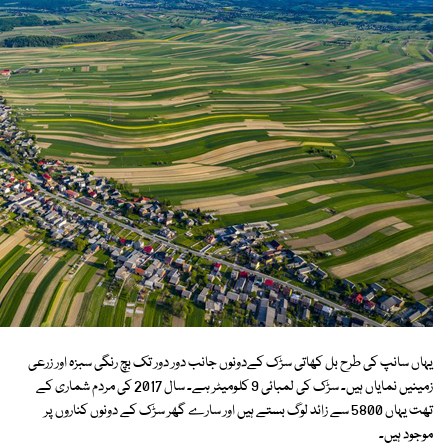
یہاں سانپ کی طرح بل کھاتی سڑک کےدونوں جانب دور دور تک بچ رنگی سبزہ اور زرعی
زمینیں نمایاں ہیں۔ سڑک کی لمبائی 9 کلومیٹر ہے۔ سال 2017 کی مردم شماری کے
تھت یہاں 5800 سے زائد لوگ بستے ہیں اور سارے گھر سڑک کے دونوں کناروں پر
موجود ہیں۔