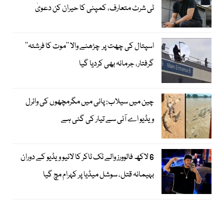
ٹی شرٹ متعارف، کمپنی کا حیران کن دعویٰ
اسپتال کی چھت پر چڑھنے والا ’’موت کا فرشتہ‘‘
گرفتار، جرمانہ بھی کردیا گیا
چین میں سیلاب: پانی میں مگرمچھوں کی وائرل
ویڈیو اے آئی سے تیار کی گئی ہے
6 لاکھ فالوورز والے ٹک ٹاکر کا لائیو ویڈیو کے دوران
بہیمانہ قتل، سوشل میڈیا پر کہرام مچ گیا