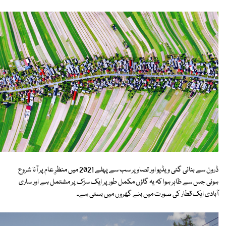
ڈرون سے بنائی گئی ویڈیو اور تصاویر سب سے پہلے 2021 میں منظرِ عام پر آنا شروع
ہوئی جس سے ظاہر ہوا کہ یہ گاؤں مکمل طور پر ایک سڑک پر مشتمل ہے اور ساری
آبادی ایک قطار کی صورت میں بنے گھروں میں بستی ہے۔