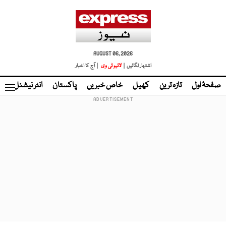
AUGUST 06, 2026
اشتہار لگائیں |
لائیو ٹی وی
| آج کا اخبار
صفحۂ اول
تازہ ترین
کھیل
خاص خبریں
پاکستان
انٹر نیشنل
ٹا