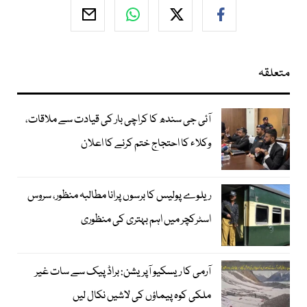
متعلقہ
آئی جی سندھ کا کراچی بار کی قیادت سے ملاقات،
وکلاء کا احتجاج ختم کرنے کا اعلان
ریلوے پولیس کا برسوں پرانا مطالبہ منظور، سروس
اسٹرکچر میں اہم بہتری کی منظوری
آرمی کا ریسکیو آپریشن: براڈ پیک سے سات غیر
ملکی کوہ پیماؤں کی لاشیں نکال لیں