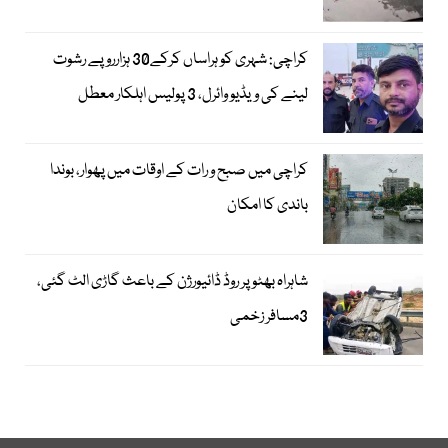
کراچی: شہری کو ہراساں کرکے30 ہزارروپے رشوت
لینے کی ویڈیو وائرل، 3 پولیس اہلکار معطل
کراچی میں صبح و رات کے اوقات میں پھوار، بوندا
باندی کا امکان
شاہراہ بھٹو پر روڈ ڈائیورژن کے باعث گاڑی الٹ گئی،
3مسافر زخمی