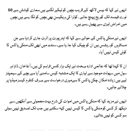
انہوں نے کہا کہ بیس لاکھ کے قریب بچوں کو ٹیکے لگنے ہیں ہماری کوشش ہے 80
نوے فیصد تک کوریج پہنچ جائے ، کولرا کی ویکیسن بھی بچوں کو لگا رہے ہیں بچوں
میں امراض تیزی سے پھیل رہے ہیں۔
انہوں نے منکی پاکس کے حوالے سے کہا کہ ایئر پورٹ پر الرٹ جاری کر دیا ہے جن
مسافروں کو ریشس ہیں ان کو چیک کیا جا رہا ہے۔ سندھ میں ابھی تک منکی پاکس کا
کوئی کیس نہیں آیا۔
ان کا کہنا تھا کہ عالمی ادارہ صحت نے ایک ہزار کٹس فراہم کی ہیں۔ آغاخان، ڈاؤ اور
سول میں سہولت موجود ہے لیاری کا ایک مشتبہ کیس سامنے آیا ہے بچے کے سیمپلز
لیے ہیں زیادہ امکان چکن پاکس کا ہےمیری درخواست ہے صرف کنفرم کیسز میڈیا پر
چلائے جائیں۔
انہوں نے مزید کہا کہ منکی پاکس میں اموات کی شرح بہت معمولی ہے آنکھوں سے
دیکھ کر کسی کو منکی پاکس کا کیس نہیں کہہ سکتے ہیں جب تک تصدیق نہیں ہوتی
ہم کسی کو نہیں بتاتے۔