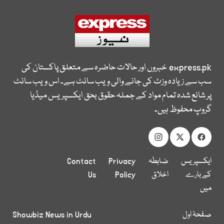
express.pk
خبروں اور حالات حاضرہ سے متعلق پاکستان کی
سب سے زیادہ وزٹ کی جانے والی ویب سائٹ ہے۔ اس ویب سائٹ
پر شائع شدہ تمام مواد کے جملہ حقوق بحق ایکسپریس میڈیا
گروپ محفوظ ہیں۔
ایکسپریس
ضابطہ
Privacy
Contact
کے بارے
اخلاق
Policy
Us
میں
صفحۂ اول
Showbiz News in Urdu