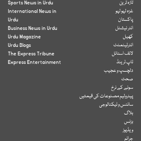
تازہ ترین
Sports News in Urdu
غزہ لہو لہو
International News in
پاکستان
Urdu
انٹر نیشنل
Business News in Urdu
کھیل
Urdu Magazine
انٹرٹینمنٹ
Urdu Blogs
لائف اسٹائل
The Express Tribune
ٹاپ ٹرینڈ
Express Entertainment
دلچسپ و عجیب
صحت
سونے کے نرخ
پیٹرولیم مصنوعات کی قیمتیں
سائنس و ٹیکنالوجی
بلاگ
بزنس
ویڈیوز
جرائم