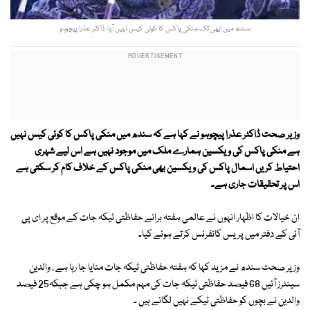
سندھ میں ابھی تک منکی پاکس کا کوئی کیس نہیں آیا، ڈاکٹر عذرا پیچوہو
وزیر صحت ڈاکٹر عذرا پیچوہو نے کہا ہے کہ سندھ میں منکی پاکس کا کوئی کیس نہیں
ہے منکی پاکس کی ویکسین ہمارے ملک میں موجود نہیں ہے اس لیے شہری
احتیاط کریں اسمال پاکس کی ویکسین بھی منکی پاکس کے خلاف کام کر سکتی ہے
اس پر تحقیقات جاری ہے۔
ان خیالات کا اظہار انہوں نے عالمی ہفتہ برائے حفاظتی ٹیکہ جات کے موقع پر ای پی
آئی کے دفتر میں پریس کانفرنس کرتے ہوئے کیا۔
وزیر صحت سندھ نے مزید کہا کہ ہفتہ حفاظتی ٹیکہ جات منایا جا رہا ہے ، والدین
سینٹرز آئیں 68 فیصد حفاظتی ٹیکہ جات کی مہم مکمل ہو چکی ہے جبکہ25 فیصد
والدین نے بچوں کو حفاظتی ٹیکے نہیں لگائے ہیں ۔