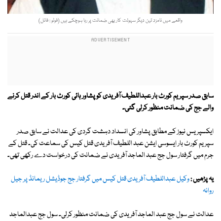
واقعے میں نامزد تین دیگر سہولت کار بھی ضمانت پر رہا ہوچکے ہیں (فوٹو : فائل)
سابق صدر سپریم کورٹ بار عبداللطیف آفریدی کو پشاور ہائی کورٹ بار کے اندر قتل کرنے
والے جج کی ضمانت منظور کرلی گئی۔
ایکسپریس نیوز کے مطابق پشاور کی انسداد دہشت گردی کی عدالت نے سابق صدر
سپریم کورٹ بار ایسوسی ایشن عبد اللطیف آفریدی قتل کیس کی سماعت کی۔ قتل کے
جرم میں گرفتار سول جج عبد الماجد آفریدی نے ضمانت کی درخواست دے رکھی تھی۔
یہ پڑھیں :
وکیل عبداللطیف آفریدی قتل کیس میں گرفتار جج جوڈیشل ریمانڈ پر جیل
روانہ
عدالت نے سول جج عبد الماجد آفریدی کی ضمانت منظور کرلی۔ سول جج عبدالماجد