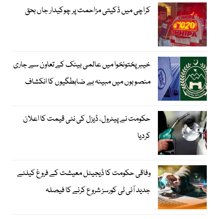
کراچی میں ڈکیتی مزاحمت پر چوکیدار جاں بحق
خیبرپختونخوا میں عالمی بینک کے تعاون سے جاری
منصوبوں میں مبینہ بے ضابطگیوں کا انکشاف
حکومت نے پیٹرول، ڈیزل کی نئی قیمت کا اعلان
کردیا
وفاقی حکومت کا ڈیجیٹل معیشت کے فروغ کیلئے
جدید آئی ٹی کورسز شروع کرنے کا فیصلہ