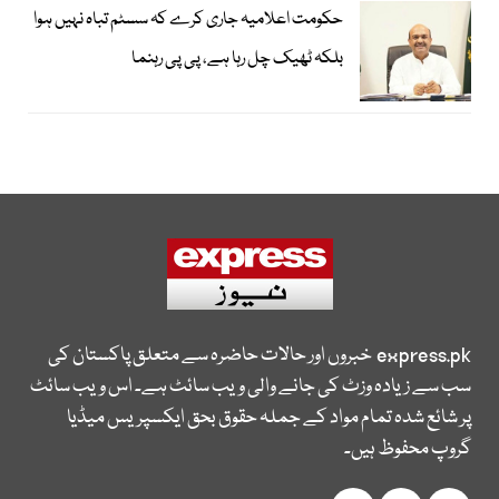
حکومت اعلامیہ جاری کرے کہ سسٹم تباہ نہیں ہوا
بلکہ ٹھیک چل رہا ہے، پی پی رہنما
express.pk
خبروں اور حالات حاضرہ سے متعلق پاکستان کی
سب سے زیادہ وزٹ کی جانے والی ویب سائٹ ہے۔ اس ویب سائٹ
پر شائع شدہ تمام مواد کے جملہ حقوق بحق ایکسپریس میڈیا
گروپ محفوظ ہیں۔