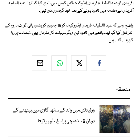
آفریدی کو عبداللطیف آفریدی ایڈوکیٹ قتل کیس میں نامزد کیا گیا تھا۔ عبدالماجد
آفریدی نے مقدمہ میں نامزد ہونے کے بعد خود گرفتاری دی تھی۔
واضح رہے کہ عبد اللطیف افریدی ایڈووکیٹ کو 16 جنوری کو پشاور ہائی کورٹ باروم کے
اندر قتل کیا گیا تھا۔ واقعے میں نامزد تین دیگر سہولت کار ملزمان بھی ضمانت پر رہا
کردیئے گئے ہیں۔
متعلقہ
راولپنڈی میں والد کے ساتھ گاڑی میں بیٹھنے کے
دوران 6 سالہ بچی پراسرار طور پر لاپتا