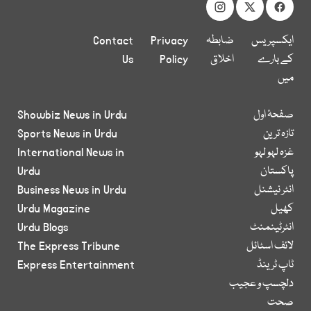
ایکسپریس
ضابطہ
Privacy
Contact
کے بارے
اخلاق
Policy
Us
میں
صفحۂ اول
Showbiz News in Urdu
تازہ ترین
Sports News in Urdu
غزہ لہو لہو
International News in
پاکستان
Urdu
انٹر نیشنل
Business News in Urdu
کھیل
Urdu Magazine
انٹرٹینمنٹ
Urdu Blogs
لائف اسٹائل
The Express Tribune
ٹاپ ٹرینڈ
Express Entertainment
دلچسپ و عجیب
صحت