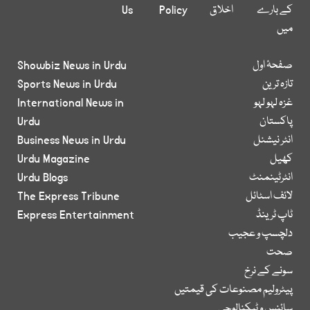
کے بارے
اخلاق
Policy
Us
میں
صفحۂ اول
Showbiz News in Urdu
تازہ ترین
Sports News in Urdu
غزہ لہو لہو
International News in
پاکستان
Urdu
انٹر نیشنل
Business News in Urdu
کھیل
Urdu Magazine
انٹرٹینمنٹ
Urdu Blogs
لائف اسٹائل
The Express Tribune
ٹاپ ٹرینڈ
Express Entertainment
دلچسپ و عجیب
صحت
سونے کے نرخ
پیٹرولیم مصنوعات کی قیمتیں
سائنس و ٹیکنالوجی