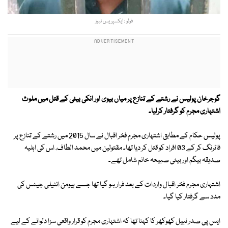
فوٹو : ایکسپریس نیوز
گوجرخان پولیس نے رشتے کے تنازع پر میاں بیوی اور انکی بیٹی کے قتل میں ملوث
اشتہاری مجرم کو گرفتار کرلیا۔
پولیس حکام کے مطابق اشتہاری مجرم فخر اقبال نے سال 2015 میں رشتے کے تنازع پر
فائرنگ کر کے 03 افراد کو قتل کر دیا تھا۔ مقتولین میں محمد الطاف، اس کی اہلیہ
صدیقہ بیگم اور بیٹی صبیحہ خانم شامل تھے۔
اشتہاری مجرم فخر اقبال واردات کے بعد فرار ہو گیا تھا جسے ہیومن انٹیلی جینس کی
مدد سے گرفتار کیا گیا۔
ایس پی صدر نبیل کھوکھر کا کہنا تھا کہ اشتہاری مجرم کو قرار واقعی سزا دلوانے کے لیے