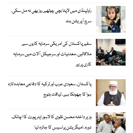
راولپنڈی میں لاپتا بچی چوتھے روز بھی نہ مل سکی،
سرچ آپریشن بند
سفیر پاکستان کی امریکی سرمایہ کاروں سے
ملاقاتیں، معدنیات اور سرجیکل آلات میں سرمایہ
کاری پر زور
پاکستان، سعودی عرب اور ترکیہ کا دفاعی معاہدہ تازہ
ہوا کا جھونکا ہے، لیاقت بلوچ
وزیر داخلہ محسن نقوی کا لاہور ایئر پورٹ کا اچانک
دورہ، امیگریشن پراسیس کا جائزہ لیا