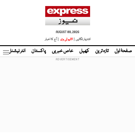
AUGUST 09, 2026
اشتہار لگائیں |
لائیو ٹی وی
| آج کا اخبار
صفحۂ اول
تازہ ترین
کھیل
خاص خبریں
پاکستان
انٹر نیشنل
ٹا