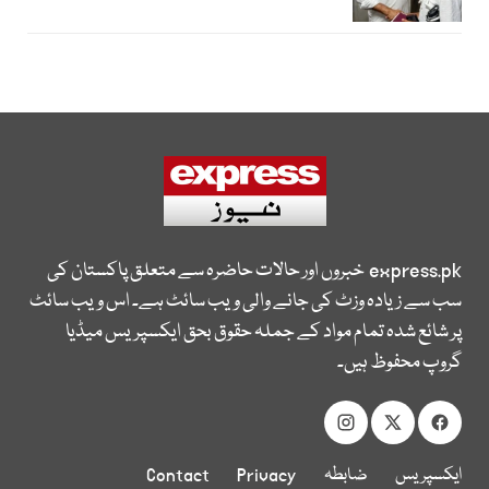
express.pk
خبروں اور حالات حاضرہ سے متعلق پاکستان کی
سب سے زیادہ وزٹ کی جانے والی ویب سائٹ ہے۔ اس ویب سائٹ
پر شائع شدہ تمام مواد کے جملہ حقوق بحق ایکسپریس میڈیا
گروپ محفوظ ہیں۔
ایکسپریس
ضابطہ
Privacy
Contact