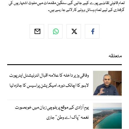
تمام قانونی تقاضے پورے کیے جائیں گے، سنگین مقدمات میں ملوث اشتہاریوں کی
گرفتاری کے لیے تمام وسائل بروئے کار لائے جا رہے ہیں۔
متعلقہ
وفاقی وزیر داخلہ کا علامہ اقبال انٹرنیشنل ایئرپورٹ
لاہور کا اچانک دورہ، امیگریشن پراسیس کا جائزہ لیا
یومِ آزادی کے موقع پر بلوچی زبان میں خوبصورت
نغمہ ’’پاک اے وطن‘‘ جاری