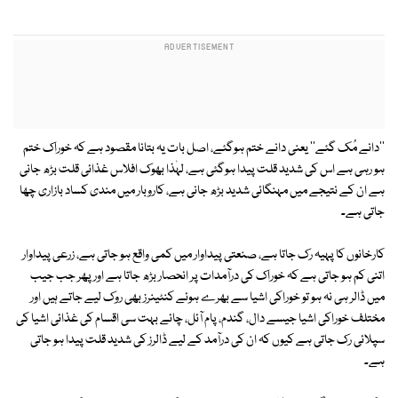
''دانے مُک گئے'' یعنی دانے ختم ہوگئے، اصل بات یہ بتانا مقصود ہے کہ خوراک ختم
ہو رہی ہے اس کی شدید قلت پیدا ہوگئی ہے، لہٰذا بھوک افلاس غذائی قلت بڑھ جانی
ہے ان کے نتیجے میں مہنگائی شدید بڑھ جانی ہے، کاروبار میں مندی کساد بازاری چھا
جاتی ہے۔
کارخانوں کا پہیہ رک جاتا ہے، صنعتی پیداوار میں کمی واقع ہو جاتی ہے، زرعی پیداوار
اتنی کم ہو جاتی ہے کہ خوراک کی درآمدات پر انحصار بڑھ جاتا ہے اور پھر جب جیب
میں ڈالر ہی نہ ہو تو خوراکی اشیا سے بھرے ہوئے کنٹینرز بھی روک لیے جاتے ہیں اور
مختلف خوراکی اشیا جیسے دال، گندم، پام آئل، چائے بہت سی اقسام کی غذائی اشیا کی
سپلائی رک جاتی ہے کیوں کہ ان کی درآمد کے لیے ڈالرز کی شدید قلت پیدا ہو جاتی
ہے۔