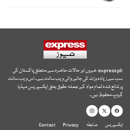
express.pk
خبروں اور حالات حاضرہ سے متعلق پاکستان کی
سب سے زیادہ وزٹ کی جانے والی ویب سائٹ ہے۔ اس ویب سائٹ
پر شائع شدہ تمام مواد کے جملہ حقوق بحق ایکسپریس میڈیا
گروپ محفوظ ہیں۔
ایکسپریس
ضابطہ
Privacy
Contact