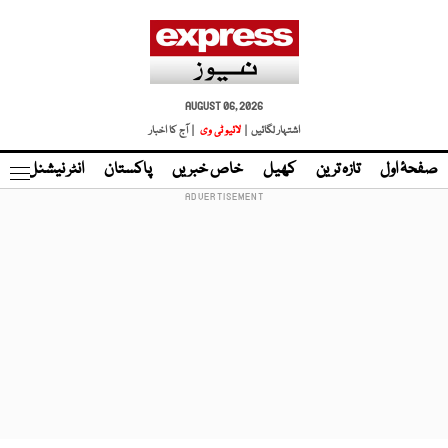
AUGUST 06, 2026
اشتہار لگائیں |
لائیو ٹی وی
| آج کا اخبار
صفحۂ اول
تازہ ترین
کھیل
خاص خبریں
پاکستان
انٹر نیشنل
ٹا