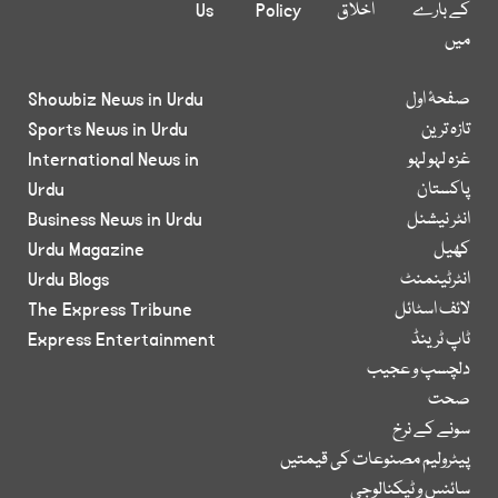
کے بارے
اخلاق
Policy
Us
میں
صفحۂ اول
Showbiz News in Urdu
تازہ ترین
Sports News in Urdu
غزہ لہو لہو
International News in
پاکستان
Urdu
انٹر نیشنل
Business News in Urdu
کھیل
Urdu Magazine
انٹرٹینمنٹ
Urdu Blogs
لائف اسٹائل
The Express Tribune
ٹاپ ٹرینڈ
Express Entertainment
دلچسپ و عجیب
صحت
سونے کے نرخ
پیٹرولیم مصنوعات کی قیمتیں
سائنس و ٹیکنالوجی