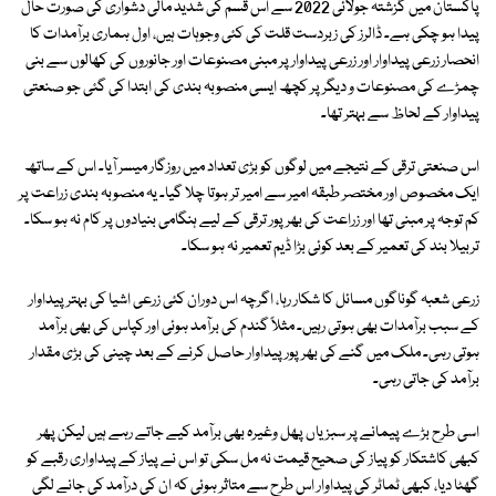
پاکستان میں گزشتہ جولائی 2022 سے اس قسم کی شدید مالی دشواری کی صورت حال
پیدا ہو چکی ہے۔ ڈالرز کی زبردست قلت کی کئی وجوہات ہیں، اول ہماری برآمدات کا
انحصار زرعی پیداوار اور زرعی پیداوار پر مبنی مصنوعات اور جانوروں کی کھالوں سے بنی
چمڑے کی مصنوعات و دیگر پر کچھ ایسی منصوبہ بندی کی ابتدا کی گئی جو صنعتی
پیداوار کے لحاظ سے بہتر تھا۔
اس صنعتی ترقی کے نتیجے میں لوگوں کو بڑی تعداد میں روزگار میسر آیا۔ اس کے ساتھ
ایک مخصوص اور مختصر طبقہ امیر سے امیر تر ہوتا چلا گیا۔ یہ منصوبہ بندی زراعت پر
کم توجہ پر مبنی تھا اور زراعت کی بھرپور ترقی کے لیے ہنگامی بنیادوں پر کام نہ ہو سکا۔
تربیلا بند کی تعمیر کے بعد کوئی بڑا ڈیم تعمیر نہ ہو سکا۔
زرعی شعبہ گوناگوں مسائل کا شکار رہا، اگرچہ اس دوران کئی زرعی اشیا کی بہتر پیداوار
کے سبب برآمدات بھی ہوتی رہیں۔ مثلاً گندم کی برآمد ہوئی اور کپاس کی بھی برآمد
ہوتی رہی۔ ملک میں گنے کی بھرپور پیداوار حاصل کرنے کے بعد چینی کی بڑی مقدار
برآمد کی جاتی رہی۔
اسی طرح بڑے پیمانے پر سبزیاں پھل وغیرہ بھی برآمد کیے جاتے رہے ہیں لیکن پھر
کبھی کاشتکار کو پیاز کی صحیح قیمت نہ مل سکی تو اس نے پیاز کے پیداواری رقبے کو
گھٹا دیا، کبھی ٹماٹر کی پیداوار اس طرح سے متاثر ہوئی کہ ان کی درآمد کی جانے لگی