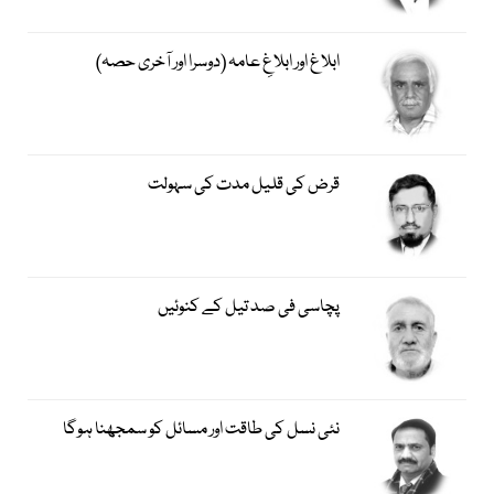
ابلاغ اور ابلاغِ عامہ (دوسرا اور آخری حصہ)
قرض کی قلیل مدت کی سہولت
پچاسی فی صد تیل کے کنوئیں
نئی نسل کی طاقت اور مسائل کو سمجھنا ہوگا