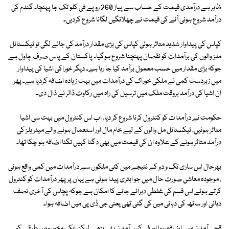
ظاہر ہے درآمدی قیمت کے حساب سے پیاز 260 روپے فی کلو تک جا پہنچا۔ گندم کی
درآمد شروع ہوئی آٹے کی قیمت نے چھلانگیں لگانا شروع کردیں۔
کپاس کی پیداوار شدید متاثر ہوئی کپاس کی بڑی مقدار درآمد کی جانے لگی تو ٹیکسٹائل
ملز والوں کی برآمدات کو نقصان پہنچنا شروع ہوگیا۔ پاکستان کے پاس صرف چاول ہے
جوکہ بڑی مقدار میں حسب معمول برآمد کیا جا رہا ہے۔ دیگر خوراکی اشیا کی پیداوار
میں زبردست کمی نے ملکی خوراک کی درآمدات میں بہت زیادہ اضافہ کردیا ہے۔ پھر
ان اشیا کی درآمد بروقت ملک میں ترسیل کی راہ میں رکاوٹ ڈالر نے ڈال دی۔
حکومت نے درآمدات کو کنٹرول کرنا شروع کر دیا، اب اس کنٹرول میں بہت سی اشیا
متاثر ہوئیں، ٹیکسٹائل مل والوں کے لیے خام مال اور استعمال ہونے والے میٹریلز کی
درآمد متاثر ہونے کے علاوہ ان کی قیمت میں بھی دگنا کہیں تگنا اضافہ ہو چکا تھا۔
بہرحال اس ساری تگ و دو کے نتیجے میں کئی ملکوں سے درآمدات میں کمی واقع ہوئی
، موجودہ معاشی صورت حال میں جو ابتری پیدا ہوئی ہے یہاں پر پھر درآمدات کو کنٹرول
کرتے ہوئے اس قسم کی غلطی دہرائے جانے کا امکان ہے جوکہ پچاس کی آخری نصف
دہائی اور ساٹھ کی دہائی میں کی گئی تھی یعنی جی ڈی پی میں اضافہ ہوا۔
قومی آمدن میں اضافہ ہوا اور فی کس آمدن بھی بڑھی، لیکن ایک مخصوص طبقے کو