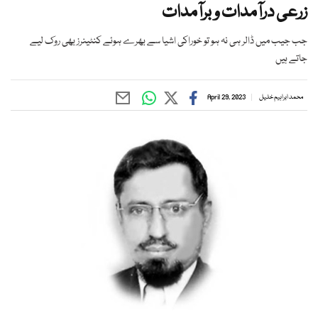
زرعی درآمدات و برآمدات
جب جیب میں ڈالر ہی نہ ہو تو خوراکی اشیا سے بھرے ہوئے کنٹینرز بھی روک لیے
جاتے ہیں
محمد ابراہیم خلیل
April 29, 2023