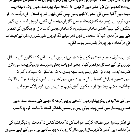
زیادہ فائدہ ہوا، ان کی آمدن میں لاکھوں کا اضافہ ہوا۔ پھر ملک میں ایک طبقہ ایسا
وجود میں آگیا جس کی آمدن لاکھوں میں چلی گئی انھوں نے پاکستان کی درآمدات کو
اس طرح سے بڑھاوا دیا کہ بڑی مقدار میں گاڑیاں درآمد کی گئیں، فرنیچر کا سامان، گھر،
بنگلوں کے لیے آرائشی سامان، سینیٹری کا سامان، بجلی کا سامان اور بنگلوں کی تعمیر
کے لیے درآمدی اشیا کا استعمال قابل فخر ہونے لگا اوریوں غیر ضروری اشیائے تعیشات
کی درآمدات بھرپور طریقے سے ہونے لگی۔
دوسری طرف منصوبہ بندی کرتے وقت زرعی زمینوں کے مسائل کاشتکاروں کے مسائل
نہری پانی کے مسائل دو نمبر کھاد جعلی ادویات جعلی اسپرے اور دیگر بہت سی باتوں
کے علاوہ اس بات کی کوئی ایسی منصوبہ بندی نہ کی جاسکی کہ سیلاب آنے کی
صورت میں یا بارش نہ ہونے کی صورت میں صورتحال سے کس طرح نمٹا جائے گا لہٰذا
اچانک سیلاب وارد ہوتا اور سیکڑوں گاؤں ڈوب جاتے، ہزاروں افراد ہلاک ہو جاتے۔
اس کے علاوہ فی ایکڑ پیداوار میں اضافے پر بھی توجہ نہ دینے کے باعث ملک میں
غذائی پیداوار میں کمی پیدا ہوتی رہی اور ہمیں غذائی قلت کا سامنا کرنا پڑتا ہے۔
فی ایکڑ پیداوار میں اضافہ کرکے خوراک کی درآمدات کپاس درآمدات اور دیگر اشیا کی
درآمدات میں کمی لاکر ہر سال اربوں ڈالر کا زرمبادلہ بچا سکتے ہیں۔ اس کے لیے ضروری