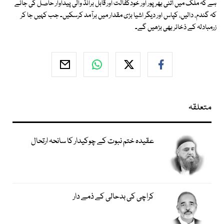
ہے کہ ملک میں اتنی بھرپور اور خودکفالت اور قابل برانڈ والی پیداوار حاصل کی جائے
کہ گندم، دالیں، کپاس اور دیگر اشیا بڑی مقدار میں برآمد کرسکیں۔ جب کہیں جا کر
زرمبادلہ کے ذخائر بھی بڑھیں گے۔
متعلقہ
عقیدہ ختم نبوت کے چوکیدار کا سانحہ ارتحال
کراچی کی بدحالی کے ذمے دار