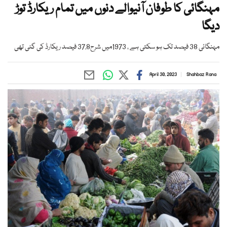
مہنگائی کا طوفان آنیوالے دنوں میں تمام ریکارڈ توڑ
دیگا
مہنگائی 38 فیصد تک ہو سکتی ہے ، 1973میں شرح37.8 فیصد ریکارڈ کی گئی تھی
April 30, 2023
Shahbaz Rana