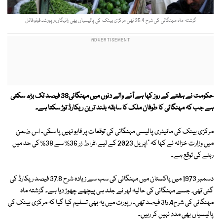
گزشتہ ماہ مہنگائی کی شرح 35.4 تھی مرکزی بینک کی پالیسیاں بھی رائیگاں،رپورٹ۔ فوٹو:فائل
حکومت نے ہفتے کے روز کہا ہے آنے والے دنوں میں مہنگائی38 فیصد تک بڑھ سکتی
ہے جب کہ مہنگائی کا طوفان ملک کا سابقہ بلند ترین ریکارڈ توڑ سکتا ہے۔
مرکزی بینک کی مانیٹری پالیسی مہنگائی کی توقعات پر قابو نہیں پا سکی۔ اس ضمن
میں وزارت خزانہ نے کہا کہ "اپریل 2023 کے لیے افراط زر 36% سے 38% کی حد میں
رہنے کی توقع ہے۔
دسمبر 1973 میں پاکستان میں مہنگائی کی سب سے زیادہ شرح 37.8 فیصد ریکارڈ کی
گئی تھی، جسے مہنگائی کی حالیہ لہر نے جلد ہی پیچھے چھوڑ دیا ہے۔ گزشتہ ماہ
مہنگائی کی شرح35.4 فیصد تھی۔ رپورٹ میں یہ بھی تسلیم کیا گیا کہ مرکزی بینک کی
پالیسیاں بھی مدد نہیں کر رہیں۔