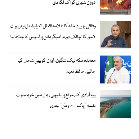
دوران شہری کو آگ لگا دی
وفاقی وزیر داخلہ کا علامہ اقبال انٹرنیشنل ایئرپورٹ
لاہور کا اچانک دورہ، امیگریشن پراسیس کا جائزہ لیا
معاہدہ مکہ نیک شگون، ایران کو بھی شامل کیا
جائے، حافظ نعیم
یومِ آزادی کے موقع پر بلوچی زبان میں خوبصورت
نغمہ ’’پاک اے وطن‘‘ جاری