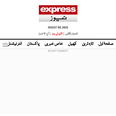
AUGUST 09, 2026
اشتہار لگائیں |
لائیو ٹی وی
| آج کا اخبار
صفحۂ اول
تازہ ترین
کھیل
خاص خبریں
پاکستان
انٹر نیشنل
ٹا