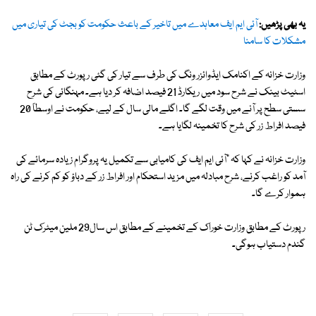
یہ بھی پڑھیں:
آئی ایم ایف معاہدے میں تاخیر کے باعث حکومت کو بجٹ کی تیاری میں
مشکلات کا سامنا
وزارت خزانہ کے اکنامک ایڈوائزر ونگ کی طرف سے تیار کی گئی رپورٹ کے مطابق
اسٹیٹ بینک نے شرح سود میں ریکارڈ 21 فیصد اضافہ کر دیا ہے۔ مہنگائی کی شرح
سستی سطح پر آنے میں وقت لگے گا۔ اگلے مالی سال کے لیے، حکومت نے اوسطاً 20
فیصد افراط زر کی شرح کا تخمینہ لگایا ہے۔
وزارت خزانہ نے کہا کہ "آئی ایم ایف کی کامیابی سے تکمیل یہ پروگرام زیادہ سرمائے کی
آمد کو راغب کرنے، شرح مبادلہ میں مزید استحکام اور افراط زر کے دباؤ کو کم کرنے کی راہ
ہموار کرے گا۔
رپورٹ کے مطابق وزارت خوراک کے تخمینے کے مطابق اس سال29 ملین میٹرک ٹن
گندم دستیاب ہوگی۔