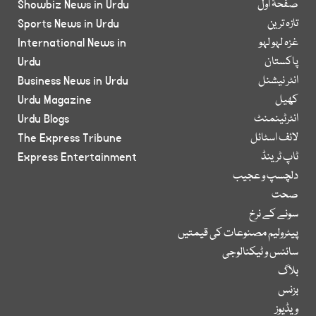
صفحۂ اول
Showbiz News in Urdu
تازہ ترین
Sports News in Urdu
غزہ لہو لہو
International News in
پاکستان
Urdu
انٹر نیشنل
Business News in Urdu
کھیل
Urdu Magazine
انٹرٹینمنٹ
Urdu Blogs
لائف اسٹائل
The Express Tribune
ٹاپ ٹرینڈ
Express Entertainment
دلچسپ و عجیب
صحت
سونے کے نرخ
پیٹرولیم مصنوعات کی قیمتیں
سائنس و ٹیکنالوجی
بلاگ
بزنس
ویڈیوز