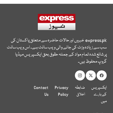
express.pk
خبروں اور حالات حاضرہ سے متعلق پاکستان کی
سب سے زیادہ وزٹ کی جانے والی ویب سائٹ ہے۔ اس ویب سائٹ
پر شائع شدہ تمام مواد کے جملہ حقوق بحق ایکسپریس میڈیا
گروپ محفوظ ہیں۔
ایکسپریس
ضابطہ
Privacy
Contact
کے بارے
اخلاق
Policy
Us
میں