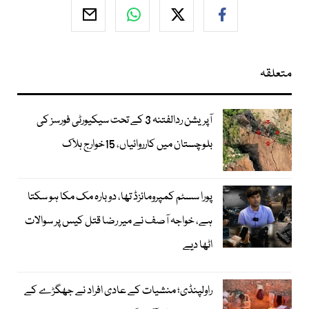
متعلقہ
آپریشن ردالفتنہ 3 کے تحت سیکیورٹی فورسز کی
بلوچستان میں کارروائیاں، 15خوارج ہلاک
پورا سسٹم کمپرومائزڈ تھا، دوبارہ مک مکا ہو سکتا
ہے، خواجہ آصف نے میر رضا قتل کیس پر سوالات
اٹھا دیے
راولپنڈی؛ منشیات کے عادی افراد نے جھگڑے کے