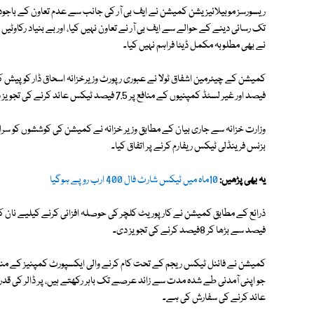
ریسورسز موبیلائیزیشن کمیشن نے ایف بی آر کی جانب سے عدم تعاون کے باجود
تک رسائی دینے کے حوالے سے ایف بی آر نے تعاون نہیں کیا، اور بے بنیاد رکاوٹیں 
نے بھی مطلوبہ مکمل ڈیٹا فراہم نہیں کیا۔
فیصد اور غیر لسٹڈ کمپنیوں کے منافع پر 7.5 فیصد ٹیکس عائد کرنے کی تجویز دی ہے۔
وزارت خزانہ سے جاری بیان کے مطابق وزیر خزانہ نے کمیشن کی کوششوں کو سراہتے
بزنس فرینڈلی ٹیکس ریفارم کرنے پر اتفاق کیا۔
یہ بھی پڑھیں:
10ماہ میں ٹیکس شارٹ فال 400 ارب روپے ہوگیا
ذرائع کے مطابق کمیشن نے کارپوریٹ کلچر کی حوصلہ افزائی کرنے کیلیے نان ک
فیصد سے بڑھا کر 8فیصد کرنے کی تجویز دی۔
کمیشن نے فائنل ٹیکس ریجم کے تحت کام کرنے والی ایکسپورٹ کمپنیز کے مناف
جو اپنی آمدنی طے شدہ مدت سے زائد عرصے تک باہر رکھتے ہیں، پر ڈالر کی قد
عائد کرنے کی سفارش کی ہے۔