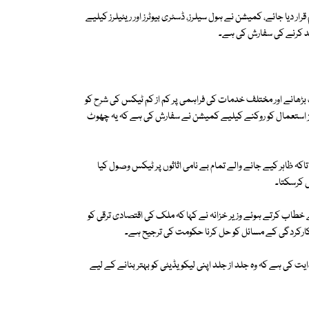
رار دیا جائے، کمیشن نے ہول سیلرز، ڈسٹری بیوٹرز اور ریٹیلرز کیلیے
کمرشل امپورٹرز پر ود ہولڈنگ ٹیکس کی شرح 8 فیصد تک بڑھانے اور مختلف خدمات کی فراہمی پر کم از کم ٹیکس کی شرح کو
ز استعمال کو روکنے کیلیے کمیشن نے سفارش کی ہے کہ یہ چھوٹ
یں ترمیم کی سفارش کی ہے، تاکہ ظاہر کیے جانے والے تمام بے نامی اثاثوں پر ٹیکس وصول کیا
 کرسکتا۔
 خطاب کرتے ہوئے وزیر خزانہ نے کہا کہ ملک کی اقتصادی ترقی کو
 کارکردگی کے مسائل کو حل کرنا حکومت کی ترجیح ہے۔
ایت کی ہے کہ وہ جلد از جلد اپنی لیکویڈیٹی کو بہتر بنانے کے لیے