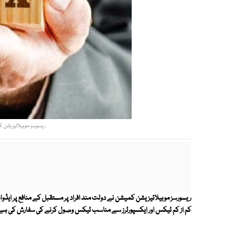
ریسورسز موبیلائیزیشن کم
ریسورسز موبیلائیزیشن کمیشن نے دولت مند افراد پر مستقبل کے منافع پر ایڈوانس
کم از کم ٹیکس اور ایکسپورٹرز سے مناسب ٹیکس وصول کرنے کی سفارش کی ہے