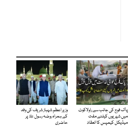
پاک فوج کی جانب سے راولاکوٹ
وزیر اعظم شہباز شریف کی وفد
میں شہریوں کیلئے مفت
کے ہمراہ روضہ رسول ﷺ پر
میڈیکل کیمپس کا انعقاد
حاضری