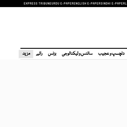
EXPRESS TRIBUNE
URDU E-PAPER
ENGLISH E-PAPER
SINDHI E-PAPER
L
دلچسپ و عجیب
سائنس و ٹیکنالوجی
بزنس
رائے
مزید