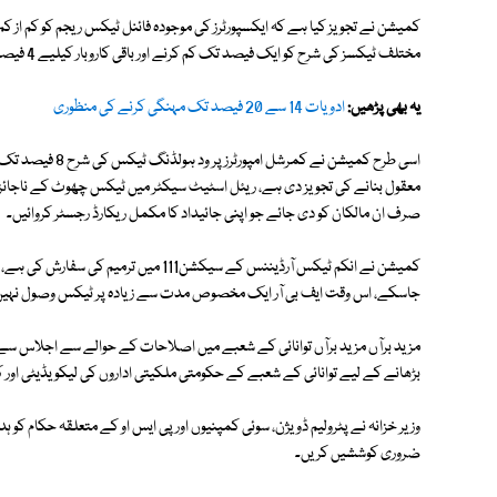
کمیشن نے تجویز کیا ہے کہ ایکسپورٹرز کی موجودہ فائنل ٹیکس ریجم کو کم از کم ق
مختلف ٹیکسز کی شرح کو ایک فیصد تک کم کرنے اور باقی کاروبار کیلیے 4 فیصد کرنے کی سفارش کی ہے۔
یہ بھی پڑھیں:
ادویات 14 سے 20 فیصد تک مہنگی کرنے کی منظوری
اسی طرح کمیشن نے 
معقول بنانے کی تجویز دی ہے، ریئل اسٹیٹ سیکٹر میں ٹیکس چھوٹ کے ناجائ
صرف ان مالکان کو دی جائے جو اپنی جائیداد کا مکمل ریکارڈ رجسٹر کروائیں۔
کمیشن نے انکم ٹیکس آرڈیننس کے سیکشن111 م
جاسکے، اس وقت ایف بی آر ایک مخصوص مدت سے زیادہ پر ٹیکس وصول نہیں
مزید برآں مزید برآں توانائی کے شعبے میں اصلاحات کے حوالے سے اجلاس سے
بڑھانے کے لیے توانائی کے شعبے کے حکومتی ملکیتی اداروں کی لیکویڈیٹی اور
وزیر خزانہ نے پٹرولیم ڈویژن، سوئی کمپنیوں اور پی ایس او کے متعلقہ حکام کو ہد
ضروری کوششیں کریں۔