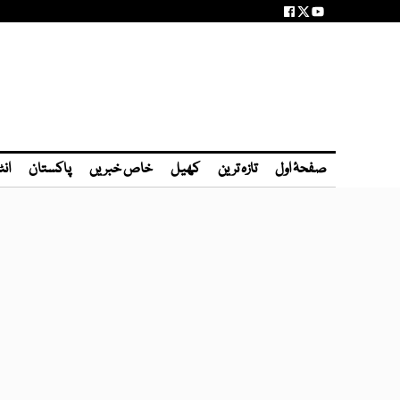
صفحۂ اول
تازہ ترین
کھیل
خاص خبریں
پاکستان
انٹ