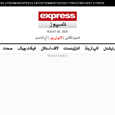
IVE STREAMING
EXPRESS ENTERTAINMENT
CRICKET PAKISTAN
TODAY'S PAPER
AUGUST 08, 2026
اشتہار لگائیں |
لائیو ٹی وی
| آج کا اخبار
ر نیشنل
ٹاپ ٹرینڈ
انٹرٹینمنٹ
لائف اسٹائل
فیکٹ چیک
صحت