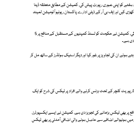
 ہفتے کو اپنی عبوری رپورٹ پیش کی، کمیشن کے مطابق متعلقہ ڈیٹا
کھڑی کیں اور ایف بی آر کے ذیلی ادارے پاکستان ریونیو آٹومیشن لمیٹد
کمیشن کے چیئرمین اشفاق ٹولا نے عبوری رپورٹ وزیرخزانہ اسحاق ڈار کو پیش کی، کمیشن نے حکومت کو لسٹڈ کمپنیوں کے مستقبل کے منافع پر 5
 ہوئے ان کی تجاویز پر غور کیا اور دیگر اسٹیک ہولڈرز کے ساتھ مل کر
ارپوریٹ کلچر کے تحت بزنس کرنے والے افراد پر ٹیکس کی شرح کو ایک
ع پر بھی ٹیکس بڑھانے کی تجویز دی ہے، کمیشن نے ایسے ایکسپورٹرز،
ر میں ہونیوالے اضافے سے حاصل ہونے والی اضافی آمدنی پر بھی ٹیکس