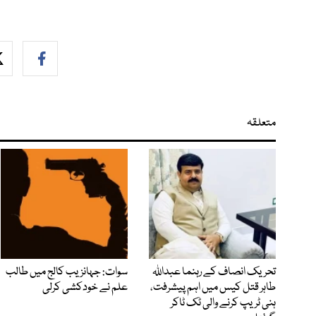
متعلقہ
تحریک انصاف کے رہنما عبداللہ
سوات: جہانزیب کالج میں طالب
طاہر قتل کیس میں اہم پیشرفت،
علم نے خودکشی کرلی
ہنی ٹریپ کرنے والی ٹک ٹاکر