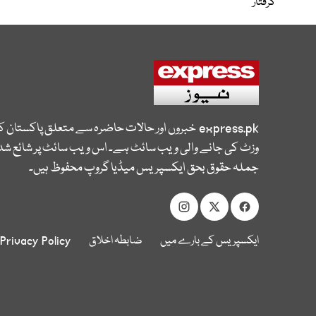
گرفتار
express.pk
خبروں اور حالات حاضرہ سے متعلق پاکستان 
وزٹ کی جانے والی ویب سائٹ ہے۔ اس ویب سائٹ پر شائع شدہ
جملہ حقوق بحق ایکسپریس میڈیا گروپ محفوظ ہیں۔
ایکسپریس کے بارے میں
ضابطہ اخلاق
Privacy Policy