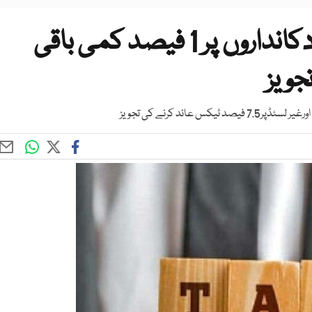
دولت مند افراد سے ایڈوانس دکانداروں پر 1 فیصد کمی باقی