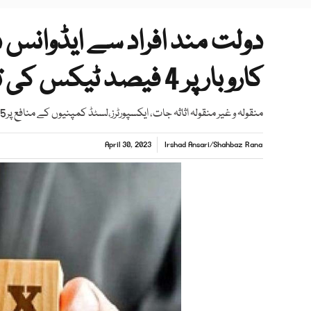
کاروبار پر 4 فیصد ٹیکس کی تجویز
منقولہ و غیر منقولہ اثاثہ جات، ایکسپورٹرز،لسٹڈ کمپنیوں کے منافع پر5 اورغیر لسٹڈپر7.5 فیصد ٹیکس عائد کرنے کی تجویز
April 30, 2023
Irshad Ansari
/
Shahbaz Rana