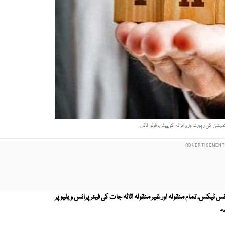
یشن کی رپورٹ وزیرخزانہ کو پیش۔ فوٹو: فائل
 ٹیکس، تمام منقولہ اور غیر منقولہ اثاثہ جات کی فیئر پرائس ویلیو پر
۔