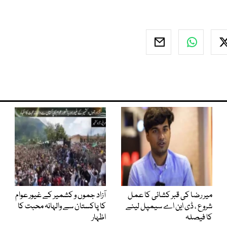
میر رضا کی قبر کشائی کا عمل
آزاد جموں و کشمیر کے غیور عوام
شروع ، ڈی این اے سیمپل لینے
کا پاکستان سے والہانہ محبت کا
کا فیصلہ
اظہار