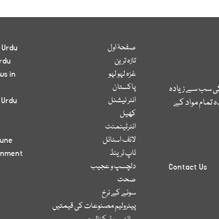
صفحۂ اول
 Urdu
تازہ ترین
rdu
غزہ لہو لہو
ws in
پاکستان
کی سب سے زیادہ
انٹر نیشنل
 Urdu
 تمام مواد کے
کھیل
انٹرٹینمنٹ
لائف اسٹائل
bune
ٹاپ ٹرینڈ
inment
دلچسپ و عجیب
Contact Us
صحت
سونے کے نرخ
پیٹرولیم مصنوعات کی قیمتیں